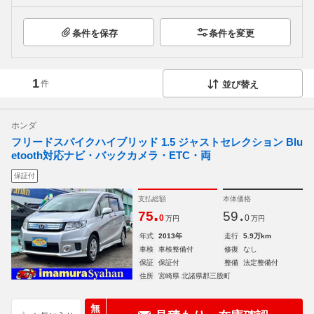
条件を保存
条件を変更
1
件
並び替え
ホンダ
フリードスパイクハイブリッド 1.5 ジャストセレクション Blu
etooth対応ナビ・バックカメラ・ETC・両
保証付
支払総額
本体価格
.
.
75
59
0
0
万円
万円
年式
2013年
走行
5.9万km
車検
車検整備付
修復
なし
保証
保証付
整備
法定整備付
住所
宮崎県 北諸県郡三股町
無