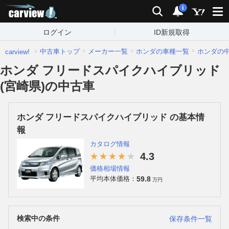
carview!
検索
通知
i
ログイン
ID新規取得
中古車トップ
メーカー一覧
ホンダの車種一覧
ホンダの
carview!
ホンダ フリードスパイクハイブリッド
(宮崎県)の中古車
ホンダ フリードスパイクハイブリッド の基本情
報
カタログ情報
4.3
価格相場情報
59.8
平均本体価格：
万円
検索中の条件
保存条件一覧