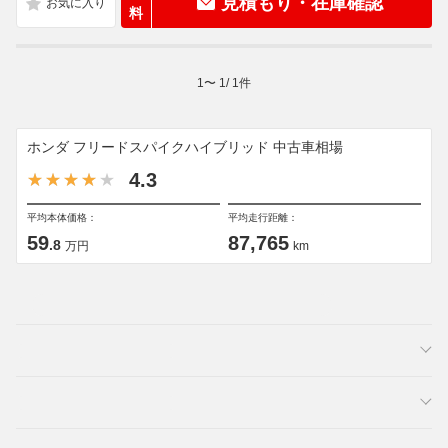
見積もり・在庫確認
料
1
〜
1
/
1
件
ホンダ フリードスパイクハイブリッド 中古車相場
4.3
平均本体価格：
平均走行距離：
59
87,765
.8
万円
km