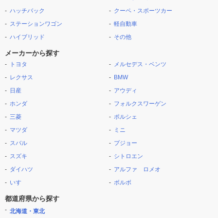
ハッチバック
クーペ・スポーツカー
ステーションワゴン
軽自動車
ハイブリッド
その他
メーカーから探す
トヨタ
メルセデス・ベンツ
レクサス
BMW
日産
アウディ
ホンダ
フォルクスワーゲン
三菱
ポルシェ
マツダ
ミニ
スバル
プジョー
スズキ
シトロエン
ダイハツ
アルファ ロメオ
いすゞ
ボルボ
都道府県から探す
北海道・東北