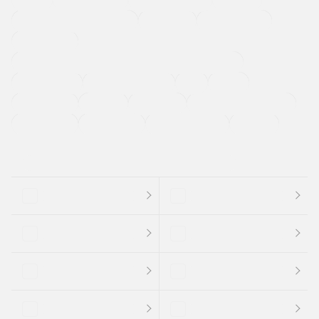
メーカー系販売店取り扱い車
修復歴無し
アルミホイール
寒冷地仕様車
過給機設定モデル（ターボ・スーパーチャージャーなど)
ETC
CDプレーヤー
カーナビゲーション
禁煙車
法定整備付き
保証付き
エアバッグ
ディスチャージドランプ
支払総顔あり
クーポンあり
車両品質評価書付
新着車両