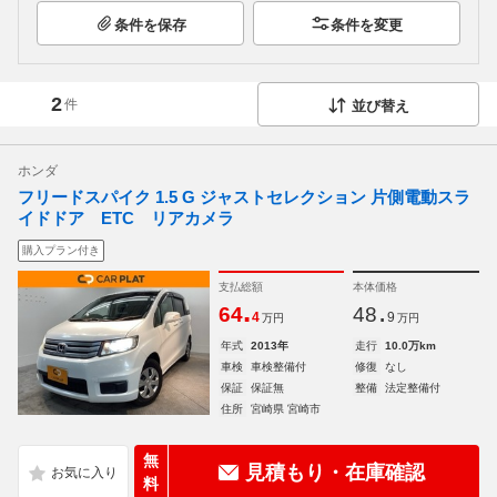
条件を保存
条件を変更
2
件
並び替え
ホンダ
フリードスパイク 1.5 G ジャストセレクション 片側電動スラ
イドドア ETC リアカメラ
購入プラン付き
支払総額
本体価格
.
.
64
48
4
9
万円
万円
年式
2013年
走行
10.0万km
車検
車検整備付
修復
なし
保証
保証無
整備
法定整備付
住所
宮崎県 宮崎市
無
見積もり・在庫確認
料