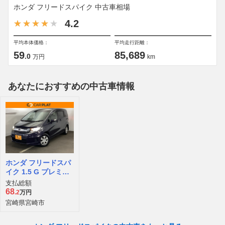
ホンダ フリードスパイク 中古車相場
4.2
平均本体価格：
平均走行距離：
59
85,689
.0
万円
km
あなたにおすすめの中古車情報
ホンダ フリードスパ
イク 1.5 G プレミア
ムエディション
支払総額
68
.2
万円
宮崎県宮崎市