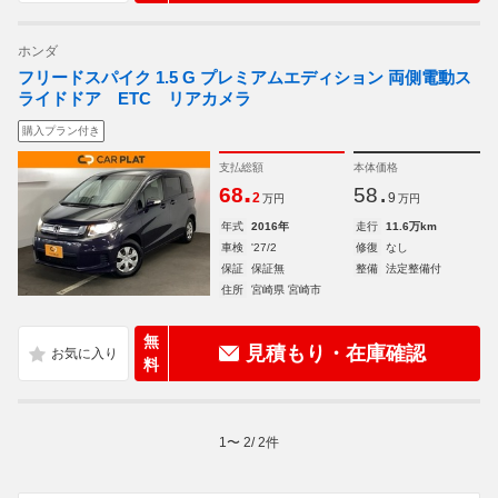
ホンダ
フリードスパイク 1.5 G プレミアムエディション 両側電動ス
ライドドア ETC リアカメラ
購入プラン付き
支払総額
本体価格
.
.
68
58
2
9
万円
万円
年式
2016年
走行
11.6万km
車検
'27/2
修復
なし
保証
保証無
整備
法定整備付
住所
宮崎県 宮崎市
無
見積もり・在庫確認
料
1
〜
2
/
2
件