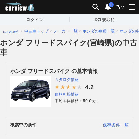
carview!
検索
通知
i
ログイン
ID新規取得
中古車トップ
メーカー一覧
ホンダの車種一覧
ホンダの
carview!
ホンダ フリードスパイク(宮崎県)の中古
車
ホンダ フリードスパイク の基本情報
カタログ情報
4.2
価格相場情報
59.0
平均本体価格：
万円
検索中の条件
保存条件一覧