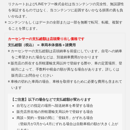
リクルートおよびLINEヤフー株式会社は当コンテンツの完全性、無誤謬性
を保証するものではなく、当コンテンツに起因するいかなる損害の責も負
いかねます。
コンテンツもしくはデータの全部または一部を無断で転写、転載、複製す
ることを禁じます。
カーセンサーの支払総額は店頭乗り出し価格です
支払総額（税込） ＝ 車両本体価格＋諸費用
カーセンサーの支払総額は店頭納車を前提にしています。自宅への納車
をご希望された場合などは、別途納車費用がかかります
販売店の所在する所轄運輸支局以外で登録する際や、車の定置場所、登
録月によって、手数料や税金の額が異なる場合があります。詳しくは
販売店にお問合せください
車検の切れた車両の場合、車検を取得するために必要な費用も含まれて
います
【ご注意】以下の場合などで支払総額が変わります
自宅などの指定の場所へ陸送納車を希望する場合
販売店所在地の所轄運輸支局以外で登録する場合
商談～契約～登録の間に「登録月」がずれる場合
（登録月が3月から4月にずれる場合は自動車税の額が大きく上が