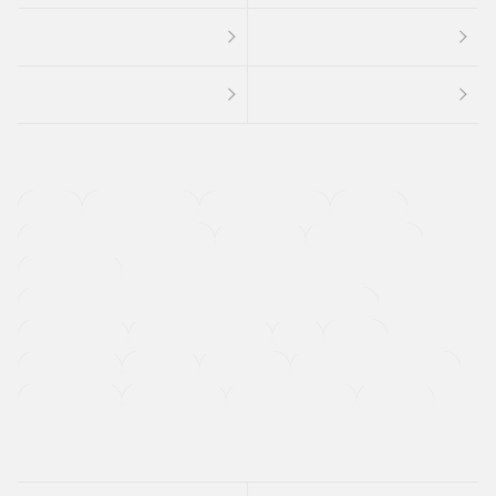
４ＷＤ
定期点検記録簿
ワンオーナーカー
福祉車両
メーカー系販売店取り扱い車
修復歴無し
アルミホイール
寒冷地仕様車
過給機設定モデル（ターボ・スーパーチャージャーなど)
ETC
CDプレーヤー
カーナビゲーション
禁煙車
法定整備付き
保証付き
エアバッグ
ディスチャージドランプ
支払総顔あり
クーポンあり
車両品質評価書付
新着車両