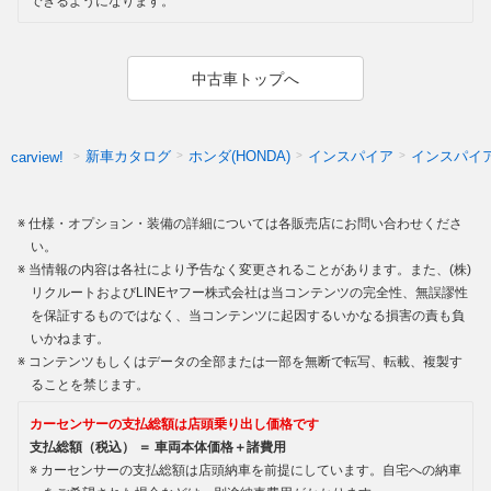
できるようになります。
中古車トップへ
新車カタログ
ホンダ(HONDA)
インスパイア
インスパイ
carview!
仕様・オプション・装備の詳細については各販売店にお問い合わせくださ
い。
当情報の内容は各社により予告なく変更されることがあります。また、(株)
リクルートおよびLINEヤフー株式会社は当コンテンツの完全性、無誤謬性
を保証するものではなく、当コンテンツに起因するいかなる損害の責も負
いかねます。
コンテンツもしくはデータの全部または一部を無断で転写、転載、複製す
ることを禁じます。
カーセンサーの支払総額は店頭乗り出し価格です
支払総額（税込） ＝ 車両本体価格＋諸費用
カーセンサーの支払総額は店頭納車を前提にしています。自宅への納車