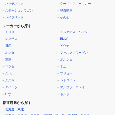
ハッチバック
クーペ・スポーツカー
ステーションワゴン
軽自動車
ハイブリッド
その他
メーカーから探す
トヨタ
メルセデス・ベンツ
レクサス
BMW
日産
アウディ
ホンダ
フォルクスワーゲン
三菱
ポルシェ
マツダ
ミニ
スバル
プジョー
スズキ
シトロエン
ダイハツ
アルファ ロメオ
いすゞ
ボルボ
都道府県から探す
北海道・東北