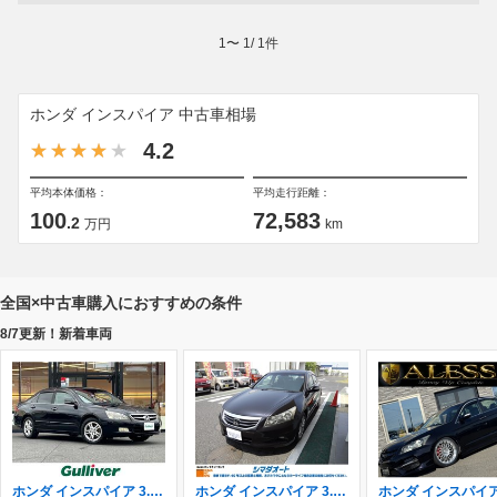
1
〜
1
/
1
件
ホンダ インスパイア 中古車相場
4.2
平均本体価格：
平均走行距離：
100
72,583
.2
万円
km
全国×中古車購入におすすめの条件
8/7更新！新着車両
ホンダ インスパイア 3.0 30TL 純正ナビ/バックカメラ/クルーズコントロー
ホンダ インスパイア 3.5 HDDナビ ワンセグTV バックカメラ ETC