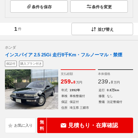
条件を保存
条件を変更
1
件
並び替え
ホンダ
インスパイア 2.5 25Gi 走行8千Km・フルノーマル・禁煙
保証付
購入プラン付き
支払総額
本体価格
.
.
259
239
8
8
万円
万円
年式
1992年
走行
0.8万km
車検
車検整備付
修復
なし
保証
保証付
整備
法定整備付
住所
埼玉県 三郷市
無
見積もり・在庫確認
料