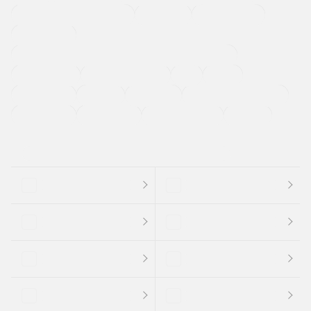
メーカー系販売店取り扱い車
修復歴無し
アルミホイール
寒冷地仕様車
過給機設定モデル（ターボ・スーパーチャージャーなど)
ETC
CDプレーヤー
カーナビゲーション
禁煙車
法定整備付き
保証付き
エアバッグ
ディスチャージドランプ
支払総顔あり
クーポンあり
車両品質評価書付
新着車両