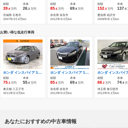
総額
本体
総額
本体
総額
本体
39
26
85
69
152
137
.8
万円
.2
万円
.6
万円
.8
万円
.0
万円
.0
宮城県 石巻市
奈良県 奈良市
愛知県 稲沢市
2007年/15.9万km
2012年/3.0万km
2008年/8.1万km
お買い得な低走行車両
ホンダ インスパイア 3.5 禁煙 JAAI査定協会4.0評点 本革シート 純正
ホンダ インスパイア 3.5 HDDナビ ワンセグTV バックカメラ ETC
総額
本体
総額
本体
総額
本体
75
55
85
69
88
74
.3
万円
.0
万円
.6
万円
.8
万円
.2
万円
.9
万
東京都 八王子市
奈良県 奈良市
埼玉県 春日部市
2011年/3.0万km
2012年/3.0万km
2012年/5.2万km
あなたにおすすめの中古車情報