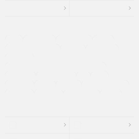
４ＷＤ
定期点検記録簿
ワンオーナーカー
福祉車両
メーカー系販売店取り扱い車
修復歴無し
アルミホイール
寒冷地仕様車
過給機設定モデル（ターボ・スーパーチャージャーなど)
ETC
CDプレーヤー
カーナビゲーション
禁煙車
法定整備付き
保証付き
エアバッグ
ディスチャージドランプ
支払総顔あり
クーポンあり
車両品質評価書付
新着車両