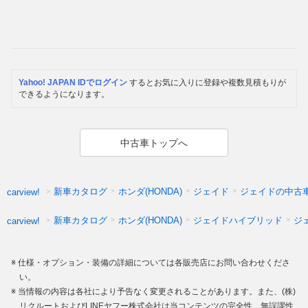
Yahoo! JAPAN IDでログイン
するとお気に入りに登録や複数見積もりが
できるようになります。
中古車トップへ
新車カタログ
ホンダ(HONDA)
ジェイド
ジェイドの中古
carview!
新車カタログ
ホンダ(HONDA)
ジェイドハイブリッド
ジ
carview!
仕様・オプション・装備の詳細については各販売店にお問い合わせくださ
い。
当情報の内容は各社により予告なく変更されることがあります。また、(株)
リクルートおよびLINEヤフー株式会社は当コンテンツの完全性、無誤謬性