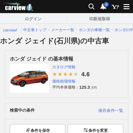
carview!
検索
通知
i
ログイン
ID新規取得
中古車トップ
メーカー一覧
ホンダの車種一覧
ホンダの
carview!
ホンダ ジェイド(石川県)の中古車
ホンダ ジェイド の基本情報
カタログ情報
4.6
価格相場情報
125.3
平均本体価格：
万円
検索中の条件
保存条件一覧
条件を保存
条件を変更