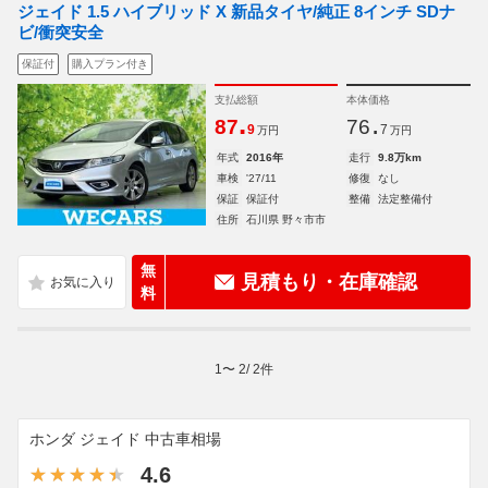
ジェイド 1.5 ハイブリッド X 新品タイヤ/純正 8インチ SDナ
ビ/衝突安全
保証付
購入プラン付き
支払総額
本体価格
.
.
87
76
9
7
万円
万円
年式
2016年
走行
9.8万km
車検
'27/11
修復
なし
保証
保証付
整備
法定整備付
住所
石川県 野々市市
無
見積もり・在庫確認
料
1
〜
2
/
2
件
ホンダ ジェイド 中古車相場
4.6