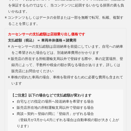
を保証するものではなく、当コンテンツに起因するいかなる損害の責も負
いかねます。
コンテンツもしくはデータの全部または一部を無断で転写、転載、複製す
ることを禁じます。
カーセンサーの支払総額は店頭乗り出し価格です
支払総額（税込） ＝ 車両本体価格＋諸費用
カーセンサーの支払総額は店頭納車を前提にしています。自宅への納車
をご希望された場合などは、別途納車費用がかかります
販売店の所在する所轄運輸支局以外で登録する際や、車の定置場所、登
録月によって、手数料や税金の額が異なる場合があります。詳しくは
販売店にお問合せください
車検の切れた車両の場合、車検を取得するために必要な費用も含まれて
います
【ご注意】以下の場合などで支払総額が変わります
自宅などの指定の場所へ陸送納車を希望する場合
販売店所在地の所轄運輸支局以外で登録する場合
商談～契約～登録の間に「登録月」がずれる場合
（登録月が3月から4月にずれる場合は自動車税の額が大きく上が
ります）