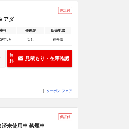
保証付
G アダ
車検
修復歴
販売地域
29年5月
なし
福井県
無
見積もり・在庫確認
料
クーポン
フェア
保証付
届出済未使用車 禁煙車