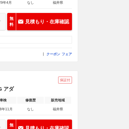
29年4月
なし
福井県
無
見積もり・在庫確認
料
クーポン
フェア
保証付
G アダ
車検
修復歴
販売地域
28年11月
なし
福井県
無
見積もり・在庫確認