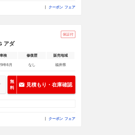
クーポン
フェア
保証付
G アダ
車検
修復歴
販売地域
29年6月
なし
福井県
無
見積もり・在庫確認
料
クーポン
フェア