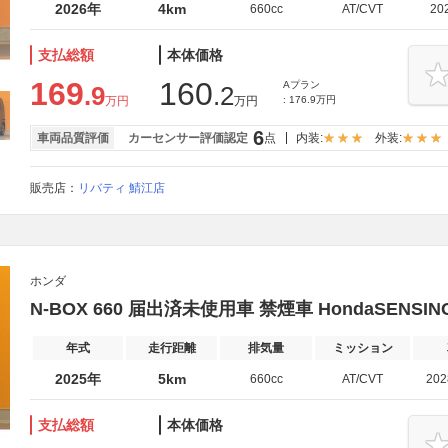
2026年
4km
660cc
AT/CVT
20
支払総額
本体価格
169
160
Aプラン
.9
.2
万円
万円
: 176.9万円
6
車両品質評価
カーセンサー評価認定
点
内装:
外装:
販売店：
リバティ 鯖江店
ホンダ
N-BOX 660 届出済未使用車 禁煙車 HondaSENSIN
年式
走行距離
排気量
ミッション
2025年
5km
660cc
AT/CVT
20
支払総額
本体価格