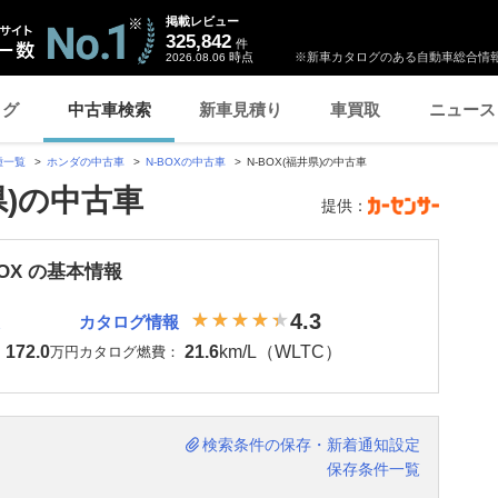
掲載レビュー
325,842
件
時点
※新車カタログのある自動車総合情報
2026.08.06
ログ
中古車検索
新車見積り
車買取
ニュース
種一覧
ホンダの中古車
N-BOXの中古車
N-BOX(福井県)の中古車
県)の中古車
提供：
BOX の基本情報
4.3
カタログ情報
172.0
21.6
km/L（WLTC）
：
万円
カタログ燃費：
検索条件の保存・新着通知設定
保存条件一覧