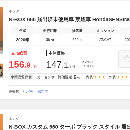
ホンダ
N-BOX 660 届出済未使用車 禁煙車 HondaSENSIN
年式
走行距離
排気量
ミッション
2026年
3km
660cc
AT/CVT
20
支払総額
本体価格
156
147
Aプラン
.9
.1
万円
万円
: 163.9万円
6
車両品質評価
カーセンサー評価認定
点
内装:
外装:
販売店：
リバティ 鯖江店
ホンダ
N-BOX カスタム 660 ターボ ブラック スタイル 