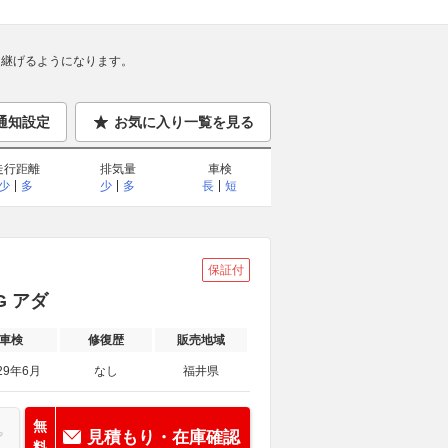
継げるようになります。
通知設定
お気に入り一覧を見る
走行距離
排気量
車検
少
多
少
多
長
短
保証付
G アダ
車検
修復歴
販売地域
29年6月
なし
福井県
無
見積もり・在庫確認
料