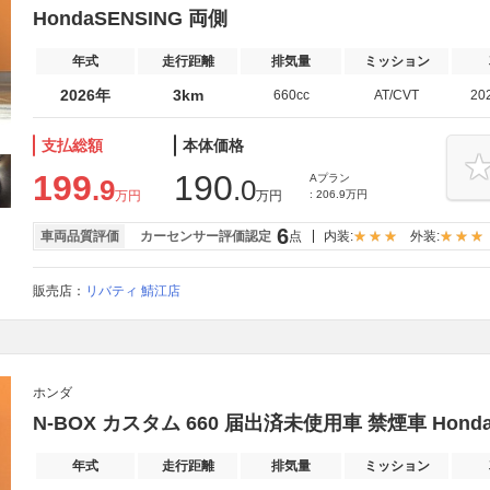
HondaSENSING 両側
年式
走行距離
排気量
ミッション
2026年
3km
660cc
AT/CVT
20
支払総額
本体価格
199
190
Aプラン
.9
.0
万円
万円
: 206.9万円
6
車両品質評価
カーセンサー評価認定
点
内装:
外装:
販売店：
リバティ 鯖江店
ホンダ
N-BOX カスタム 660 届出済未使用車 禁煙車 Honda
年式
走行距離
排気量
ミッション