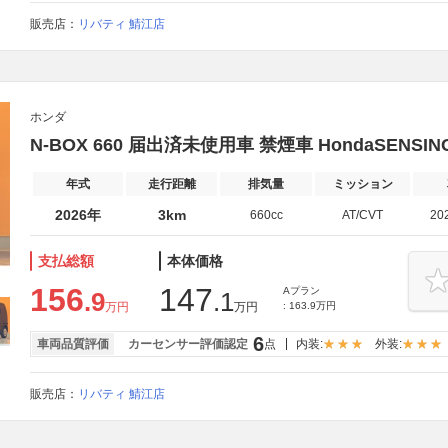
販売店：
リバティ 鯖江店
ホンダ
N-BOX 660 届出済未使用車 禁煙車 HondaSENSIN
年式
走行距離
排気量
ミッション
2026年
3km
660cc
AT/CVT
20
支払総額
本体価格
156
147
Aプラン
.9
.1
万円
万円
: 163.9万円
6
車両品質評価
カーセンサー評価認定
点
内装:
外装:
販売店：
リバティ 鯖江店