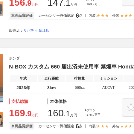
156
147
.9
.1
万円
万円
: 163.9万円
6
車両品質評価
カーセンサー評価認定
点
内装:
外装:
販売店：
リバティ 鯖江店
ホンダ
N-BOX カスタム 660 届出済未使用車 禁煙車 Honda
年式
走行距離
排気量
ミッション
2026年
3km
660cc
AT/CVT
20
支払総額
本体価格
169
160
Aプラン
.9
.1
万円
万円
: 176.9万円
6
車両品質評価
カーセンサー評価認定
点
内装:
外装: