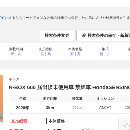
ログイン
するとスマートフォンなど他の端末でも保存したお気に入りや検索条件が引き
検索条件変更
検索条件の保存・新着
掲載時期
支払総額
本体価格
年式
新
古
安
高
安
高
新
古
ホンダ
N-BOX 660 届出済未使用車 禁煙車 HondaSENSIN
年式
走行距離
排気量
ミッション
2026年
3km
660cc
AT/CVT
20
支払総額
本体価格
Aプラン