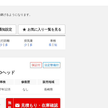
継げるようになります。
通知設定
お気に入り一覧を見る
走行距離
排気量
車検
少
多
少
多
長
短
保証付
法定整備付
IDヘッド
車検
修復歴
販売地域
27年12月
なし
長崎県
無
見積もり・在庫確認
料