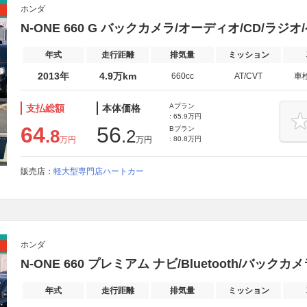
ホンダ
N-ONE 660 G バックカメラ/オーディオ/CD/ラジオ
年式
走行距離
排気量
ミッション
2013年
4.9万km
660cc
AT/CVT
車
Aプラン
支払総額
本体価格
: 65.9万円
64
56
Bプラン
.8
.2
万円
万円
: 80.8万円
販売店：
軽大型専門店ハートカー
ホンダ
N-ONE 660 プレミアム ナビ/Bluetooth/バックカ
年式
走行距離
排気量
ミッション