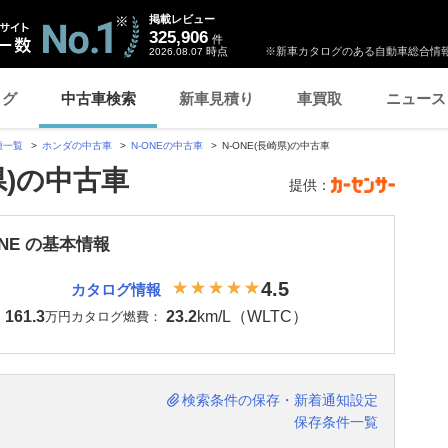
掲載レビュー
325,906
件
時点
※新車カタログのある自動車総合情報
2026.08.07
ログ
中古車検索
新車見積り
車買取
ニュース
種一覧
ホンダの中古車
N-ONEの中古車
N-ONE(長崎県)の中古車
県)の中古車
提供：
ONE の基本情報
4.5
カタログ情報
161.3
23.2
km/L（WLTC）
：
万円
カタログ燃費：
検索条件の保存・新着通知設定
保存条件一覧