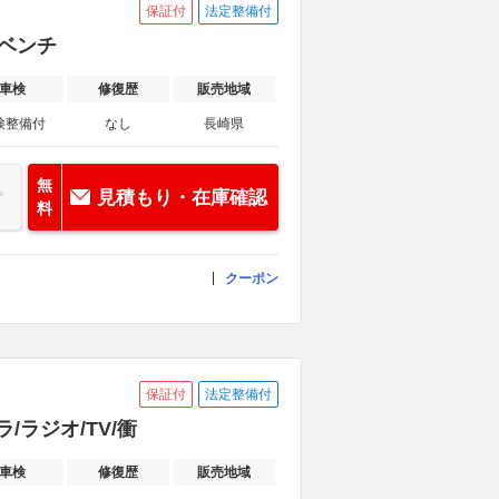
保証付
法定整備付
/ベンチ
車検
修復歴
販売地域
検整備付
なし
長崎県
無
見積もり・在庫確認
料
クーポン
保証付
法定整備付
メラ/ラジオ/TV/衝
車検
修復歴
販売地域