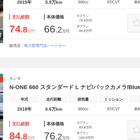
2015年
5.9万km
660cc
AT/CVT
車
Aプラン
支払総額
本体価格
: 75.9万円
74
66
Bプラン
.8
.2
万円
万円
: 90.8万円
販売店：
軽大型専門店ハートカー
ホンダ
N-ONE 660 スタンダード L ナビ/バックカメラ/Blue
年式
走行距離
排気量
ミッション
2018年
6.6万km
660cc
AT/CVT
車
Aプラン
支払総額
本体価格
: 85.9万円
84
76
Bプラン
.8
.2
万円
万円
: 100.8万円