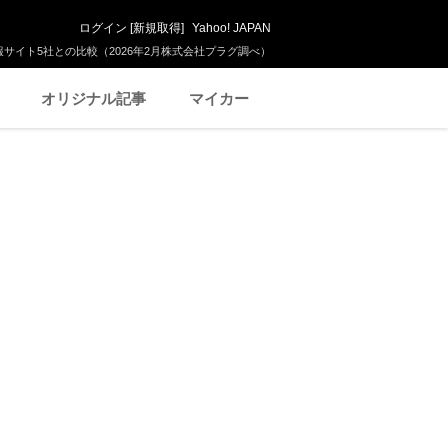
ログイン
[
新規取得
]
Yahoo! JAPAN
サイト5社との比較（2026年2月株式会社プラグ調べ）
オリジナル記事
マイカー