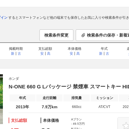
ログイン
するとスマートフォンなど他の端末でも保存したお気に入りや検索条件が引き
検索条件変更
検索条件の保存・新着
掲載時期
支払総額
本体価格
年式
新
古
安
高
安
高
新
古
ホンダ
N-ONE 660 G Lパッケージ 禁煙車 スマートキー H
年式
走行距離
排気量
ミッション
2013年
7.9万km
660cc
AT/CVT
20
Aプラン
支払総額
本体価格
: 49.5万円
Bプラン