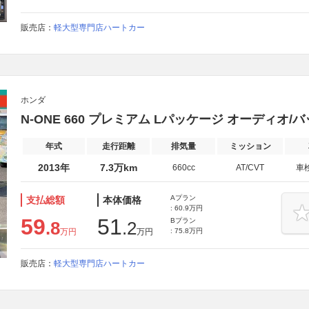
販売店：
軽大型専門店ハートカー
ホンダ
N-ONE 660 プレミアム Lパッケージ オーディオ
年式
走行距離
排気量
ミッション
2013年
7.3万km
660cc
AT/CVT
車
Aプラン
支払総額
本体価格
: 60.9万円
59
51
Bプラン
.8
.2
万円
万円
: 75.8万円
販売店：
軽大型専門店ハートカー