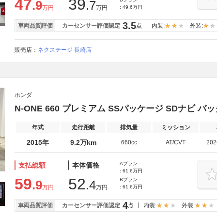
47
39
.9
.7
万円
万円
: 49.6万円
3.5
車両品質評価
カーセンサー評価認定
点
内装:
外装:
販売店：
ネクステージ 長崎店
ホンダ
N-ONE 660 プレミアム SSパッケージ SDナビ バッ
年式
走行距離
排気量
ミッション
2015年
9.2万km
660cc
AT/CVT
20
Aプラン
支払総額
本体価格
: 61.6万円
59
52
Bプラン
.9
.4
万円
万円
: 61.6万円
4
車両品質評価
カーセンサー評価認定
点
内装:
外装: