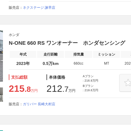
販売店：
ネクステージ 諫早店
ホンダ
N-ONE 660 RS ワンオーナー ホンダセンシング
年式
走行距離
排気量
ミッション
2023年
0.5万km
660cc
MT
20
Aプラン
支払総額
本体価格
: 216.9万円
215
212
Bプラン
.8
.7
万円
万円
: 219.6万円
販売店：
ガリバー 長崎大村店