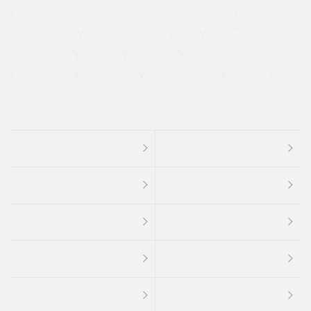
過給機設定モデル（ターボ・スーパーチャージャーなど)
ETC
CDプレーヤー
カーナビゲーション
禁煙車
法定整備付き
保証付き
エアバッグ
ディスチャージドランプ
支払総顔あり
クーポンあり
車両品質評価書付
新着車両