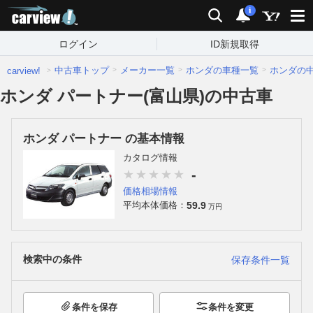
carview!
検索
通知
i
ログイン
ID新規取得
中古車トップ
メーカー一覧
ホンダの車種一覧
ホンダの
carview!
ホンダ パートナー(富山県)の中古車
ホンダ パートナー の基本情報
カタログ情報
-
価格相場情報
59.9
平均本体価格：
万円
検索中の条件
保存条件一覧
条件を保存
条件を変更