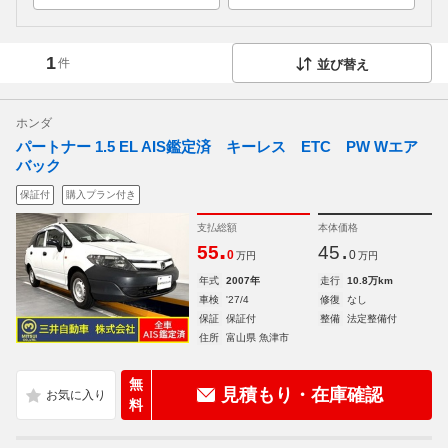
1
件
並び替え
ホンダ
パートナー 1.5 EL AIS鑑定済 キーレス ETC PW Wエア
バック
保証付
購入プラン付き
支払総額
本体価格
.
.
55
45
0
0
万円
万円
年式
2007年
走行
10.8万km
車検
'27/4
修復
なし
保証
保証付
整備
法定整備付
住所
富山県 魚津市
無
見積もり・在庫確認
料