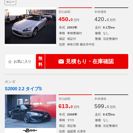
保証付
支払総額
本体価格
.
.
450
420
0
0
万円
万円
年式
2003年
走行
8.1万km
車検
車検整備付
修復
なし
保証
保証付
整備
法定整備付
住所
神奈川県 横浜市中区
無
見積もり・在庫確認
料
ホンダ
S2000 2.2 タイプS
支払総額
本体価格
.
.
613
599
0
0
万円
万円
年式
2008年
走行
8.8万km
車検
'27/3
修復
なし
保証
保証無
整備
法定整備付
住所
滋賀県 大津市