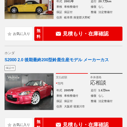
年式
2001年
走行
20.7万km
車検
車検整備付
修復
なし
保証
保証付
整備
法定整備付
住所
岐阜県 揖斐郡大野町
無
見積もり・在庫確認
料
ホンダ
S2000 2.0 後期最終200型鈴鹿生産モデル メーカーカス
保証付
支払総額
本体価格
-
応相談
万円
年式
2005年
走行
1.6万km
車検
車検整備付
修復
なし
保証
保証付
整備
法定整備付
住所
大阪府 寝屋川市
無
見積もり・在庫確認