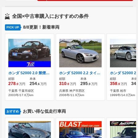
全国×中古車購入におすすめの条件
8/8更新！新着車両
PICK UP
ホンダ S2000 2.0 禁煙車/ビルシュタイン製車高調
ホンダ S2000 2.2 タイプV
総額
本体
総額
本体
総額
本体
278
254
310
295
358
34
.0
万円
.6
万円
.0
万円
.0
万円
.0
万円
千葉県 千葉市緑区
兵庫県 神戸市西区
千葉県 柏市
2003年/17.6万km
2006年/11.9万km
1999年/14.0万km
お買い得な低走行車両
おすすめ