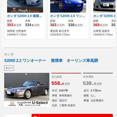
ホンダ S2000 2.0 後期色ムーンロックメタリック
ホンダ S2000 2.0 ワンオフチタンマフラー Jsツチノコチャン
総額
本体
総額
本体
総額
本体
353
334
363
338
369
35
.8
万円
.8
万円
.7
万円
.0
万円
.0
万円
福岡県 大野城市
愛知県 春日井市
兵庫県 姫路市
1999年/7.7万km
2000年/6.7万km
1999年/3.7万km
ホンダ
S2000 2.2 ワンオーナー 禁煙車 オーリンズ車高調
保証付
支払総額
本体価格
.
.
558
539
6
9
万円
万円
年式
2007年
走行
3.7万km
車検
車検整備付
修復
なし
保証
保証付
整備
法定整備付
住所
三重県 鈴鹿市