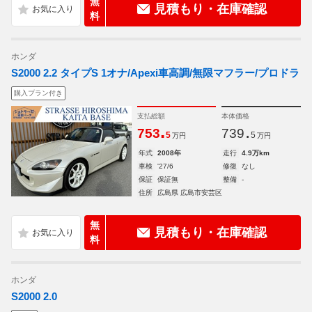
無
見積もり・在庫確認
料
ホンダ
S2000 2.2 タイプS 1オナ/Apexi車高調/無限マフラー/プロドラ
購入プラン付き
支払総額
本体価格
.
.
753
739
5
5
万円
万円
年式
2008年
走行
4.9万km
車検
'27/6
修復
なし
保証
保証無
整備
-
住所
広島県 広島市安芸区
無
見積もり・在庫確認
料
ホンダ
S2000 2.0