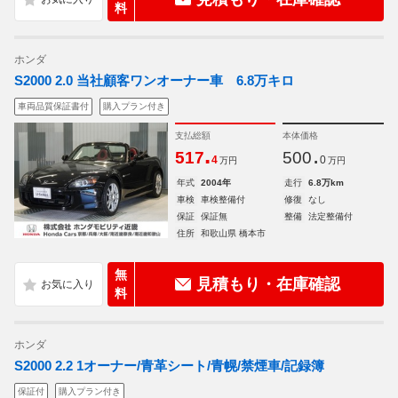
料
ホンダ
S2000 2.0 当社顧客ワンオーナー車 6.8万キロ
車両品質保証書付
購入プラン付き
支払総額
本体価格
.
.
517
500
4
0
万円
万円
年式
2004年
走行
6.8万km
車検
車検整備付
修復
なし
保証
保証無
整備
法定整備付
住所
和歌山県 橋本市
無
見積もり・在庫確認
料
ホンダ
S2000 2.2 1オーナー/青革シート/青幌/禁煙車/記録簿
保証付
購入プラン付き