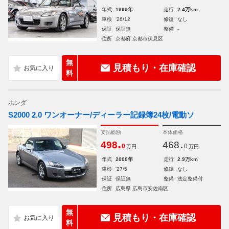
年式
1999年
走行
2.4万km
車検
'26/12
修復
なし
保証
保証無
整備
-
住所
京都府 京都市伏見区
無
見積もり・在庫確認
料
ホンダ
S2000 2.0 ワンオーナー/ディーラー記録簿24枚/電動ソ
支払総額
本体価格
.
.
498
468
0
0
万円
万円
年式
2000年
走行
2.9万km
車検
'27/5
修復
なし
保証
保証無
整備
法定整備付
住所
広島県 広島市安佐南区
無
見積もり・在庫確認
料