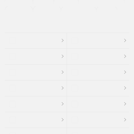
法定整備付き
保証付き
エアバッグ
ディスチャージドランプ
支払総顔あり
クーポンあり
車両品質評価書付
新着車両