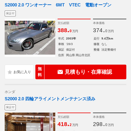
S2000 2.0 ワンオーナー 6MT VTEC 電動オープン
保証付
支払総額
本体価格
.
.
388
374
0
0
万円
万円
年式
2003年
走行
9.4万km
車検
'28/3
修復
なし
保証
保証付
整備
法定整備付
住所
岡山県 岡山市北区
無
見積もり・在庫確認
料
ホンダ
S2000 2.0 四輪アライメントメンテナンス済み
保証付
支払総額
本体価格
.
.
418
298
2
0
万円
万円