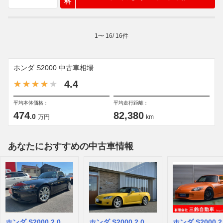
料
1
〜
16
/
16
件
ホンダ S2000 中古車相場
4.4
平均本体価格：
平均走行距離：
474
82,380
.0
万円
km
あなたにおすすめの中古車情報
ホンダ S2000 2.0
ホンダ S2000 2.0
ホンダ S2000 2