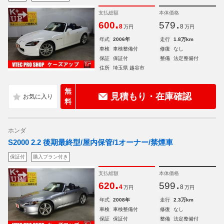
支払総額
本体価格
.
.
600
579
8
8
万円
万円
年式
2006年
走行
1.8万km
車検
車検整備付
修復
なし
保証
保証付
整備
法定整備付
住所
埼玉県 越谷市
無
見積もり・在庫確認
料
ホンダ
S2000 2.2 後期最終型/屋内保管/1オーナー/禁煙車
保証付
購入プラン付き
支払総額
本体価格
.
.
620
599
4
8
万円
万円
年式
2008年
走行
2.3万km
車検
車検整備付
修復
なし
保証
保証付
整備
法定整備付