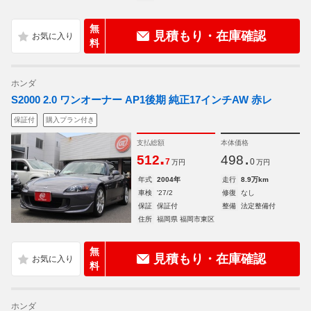
無
見積もり・在庫確認
料
ホンダ
S2000 2.0 ワンオーナー AP1後期 純正17インチAW 赤レ
保証付
購入プラン付き
支払総額
本体価格
.
.
512
498
7
0
万円
万円
年式
2004年
走行
8.9万km
車検
'27/2
修復
なし
保証
保証付
整備
法定整備付
住所
福岡県 福岡市東区
無
見積もり・在庫確認
料
ホンダ