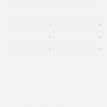
４ＷＤ
定期点検記録簿
ワンオーナーカー
福祉車両
メーカー系販売店取り扱い車
修復歴無し
アルミホイール
寒冷地仕様車
過給機設定モデル（ターボ・スーパーチャージャーなど)
ETC
CDプレーヤー
カーナビゲーション
禁煙車