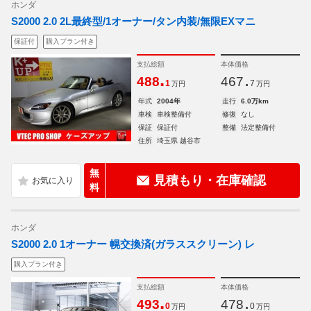
ホンダ
S2000 2.0 2L最終型/1オーナー/タン内装/無限EXマニ
保証付
購入プラン付き
支払総額
本体価格
.
.
488
467
1
7
万円
万円
年式
2004年
走行
6.0万km
車検
車検整備付
修復
なし
保証
保証付
整備
法定整備付
住所
埼玉県 越谷市
無
見積もり・在庫確認
料
ホンダ
S2000 2.0 1オーナー 幌交換済(ガラススクリーン) レ
購入プラン付き
支払総額
本体価格
.
.
493
478
0
0
万円
万円