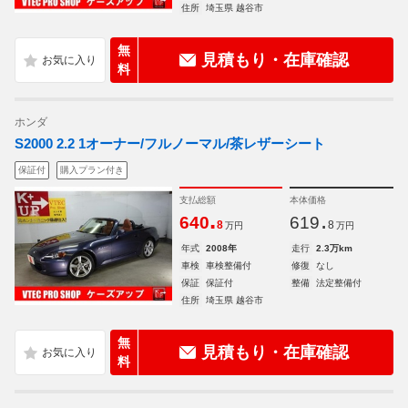
住所
埼玉県 越谷市
無
見積もり・在庫確認
料
ホンダ
S2000 2.2 1オーナー/フルノーマル/茶レザーシート
保証付
購入プラン付き
支払総額
本体価格
.
.
640
619
8
8
万円
万円
年式
2008年
走行
2.3万km
車検
車検整備付
修復
なし
保証
保証付
整備
法定整備付
住所
埼玉県 越谷市
無
見積もり・在庫確認
料