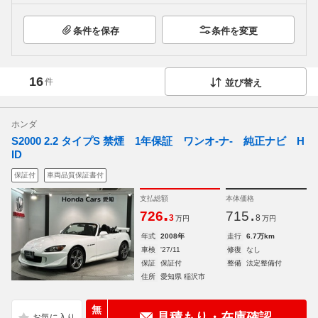
条件を保存
条件を変更
16
件
並び替え
ホンダ
S2000 2.2 タイプS 禁煙 1年保証 ワンオ-ナ- 純正ナビ H
ID
保証付
車両品質保証書付
支払総額
本体価格
.
.
726
715
3
8
万円
万円
年式
2008年
走行
6.7万km
車検
'27/11
修復
なし
保証
保証付
整備
法定整備付
住所
愛知県 稲沢市
無
見積もり・在庫確認