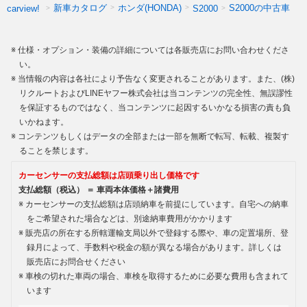
新車カタログ
ホンダ(HONDA)
S2000の中古車
carview!
S2000
仕様・オプション・装備の詳細については各販売店にお問い合わせくださ
い。
当情報の内容は各社により予告なく変更されることがあります。また、(株)
リクルートおよびLINEヤフー株式会社は当コンテンツの完全性、無誤謬性
を保証するものではなく、当コンテンツに起因するいかなる損害の責も負
いかねます。
コンテンツもしくはデータの全部または一部を無断で転写、転載、複製す
ることを禁じます。
カーセンサーの支払総額は店頭乗り出し価格です
支払総額（税込） ＝ 車両本体価格＋諸費用
カーセンサーの支払総額は店頭納車を前提にしています。自宅への納車
をご希望された場合などは、別途納車費用がかかります
販売店の所在する所轄運輸支局以外で登録する際や、車の定置場所、登
録月によって、手数料や税金の額が異なる場合があります。詳しくは
販売店にお問合せください
車検の切れた車両の場合、車検を取得するために必要な費用も含まれて
います