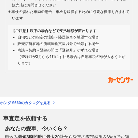
販売店にお問合せください
車検の切れた車両の場合、車検を取得するために必要な費用も含まれて
います
【ご注意】以下の場合などで支払総額が変わります
自宅などの指定の場所へ陸送納車を希望する場合
販売店所在地の所轄運輸支局以外で登録する場合
商談～契約～登録の間に「登録月」がずれる場合
（登録月が3月から4月にずれる場合は自動車税の額が大きく上が
ります）
ホンダ S660のカタログを見る
車査定を依頼する
あなたの愛車、今いくら？
申込み
最短3時間後
に
最大20社
から愛車の査定結果をWebでお知