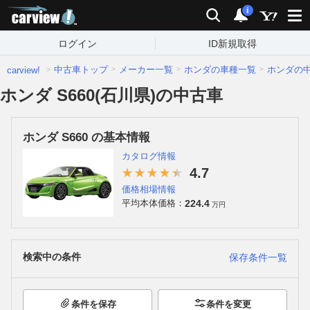
carview!
検索
通知
i
ログイン
ID新規取得
中古車トップ
メーカー一覧
ホンダの車種一覧
ホンダの
carview!
ホンダ S660(石川県)の中古車
ホンダ S660 の基本情報
カタログ情報
4.7
価格相場情報
224.4
平均本体価格：
万円
検索中の条件
保存条件一覧
条件を保存
条件を変更