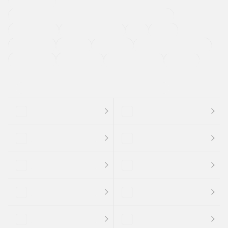
寒冷地仕様車
過給機設定モデル（ターボ・スーパーチャージャーなど)
ETC
CDプレーヤー
カーナビゲーション
禁煙車
法定整備付き
保証付き
エアバッグ
ディスチャージドランプ
支払総顔あり
クーポンあり
車両品質評価書付
新着車両