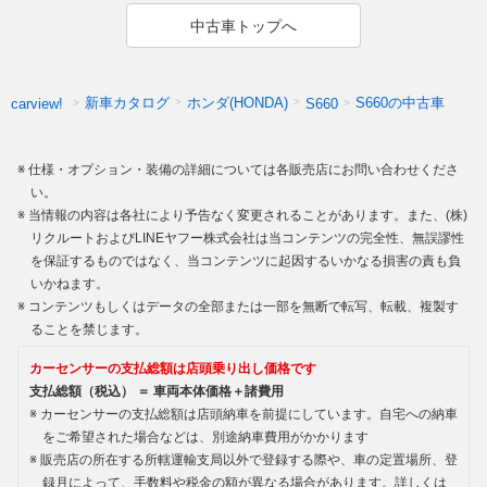
中古車トップへ
新車カタログ
ホンダ(HONDA)
S660の中古車
carview!
S660
仕様・オプション・装備の詳細については各販売店にお問い合わせくださ
い。
当情報の内容は各社により予告なく変更されることがあります。また、(株)
リクルートおよびLINEヤフー株式会社は当コンテンツの完全性、無誤謬性
を保証するものではなく、当コンテンツに起因するいかなる損害の責も負
いかねます。
コンテンツもしくはデータの全部または一部を無断で転写、転載、複製す
ることを禁じます。
カーセンサーの支払総額は店頭乗り出し価格です
支払総額（税込） ＝ 車両本体価格＋諸費用
カーセンサーの支払総額は店頭納車を前提にしています。自宅への納車
をご希望された場合などは、別途納車費用がかかります
販売店の所在する所轄運輸支局以外で登録する際や、車の定置場所、登
録月によって、手数料や税金の額が異なる場合があります。詳しくは