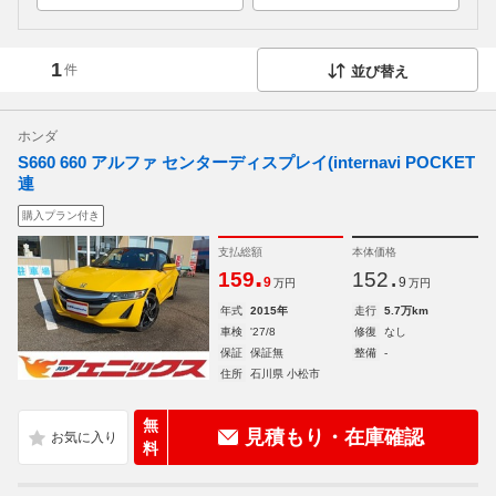
1
件
並び替え
ホンダ
S660 660 アルファ センターディスプレイ(internavi POCKET
連
購入プラン付き
支払総額
本体価格
.
.
159
152
9
9
万円
万円
年式
2015年
走行
5.7万km
車検
'27/8
修復
なし
保証
保証無
整備
-
住所
石川県 小松市
無
見積もり・在庫確認
料