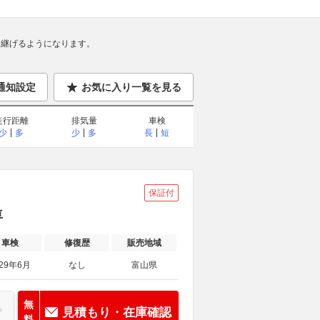
継げるようになります。
通知設定
お気に入り一覧を見る
走行距離
排気量
車検
少
多
少
多
長
短
保証付
車
車検
修復歴
販売地域
029年6月
なし
富山県
無
見積もり・在庫確認
料