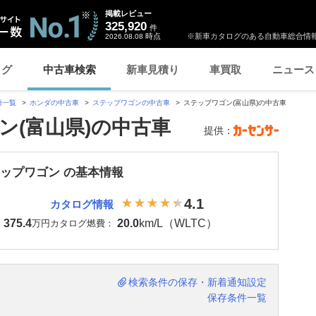
掲載レビュー
325,920
件
時点
※新車カタログのある自動車総合情報
2026.08.08
ログ
中古車検索
新車見積り
車買取
ニュース
種一覧
ホンダの中古車
ステップワゴンの中古車
ステップワゴン(富山県)の中古車
ン(富山県)の中古車
提供：
テップワゴン の基本情報
4.1
カタログ情報
375.4
20.0
km/L（WLTC）
：
万円
カタログ燃費：
検索条件の保存・新着通知設定
保存条件一覧