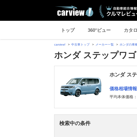
トップ
360°ビュー
カタ
carview!
中古車トップ
メーカー一覧
ホンダの車
ホンダ ステップワゴ
ホンダ ス
価格相場情報
平均本体価格
検索中の条件