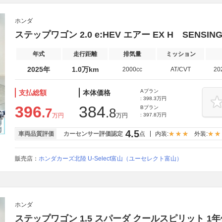
ホンダ
ステップワゴン 2.0 e:HEV エアー EX H SENS
年式
走行距離
排気量
ミッション
2025年
1.0万km
2000cc
AT/CVT
20
Aプラン
支払総額
本体価格
: 398.3万円
396
384
Bプラン
.7
.8
万円
万円
: 397.8万円
4.5
車両品質評価
カーセンサー評価認定
点
内装:
外装:
販売店：
ホンダカーズ北陸 U-Select富山（ユーセレクト富山）
ホンダ
ステップワゴン 1.5 スパーダ クールスピリット 1年