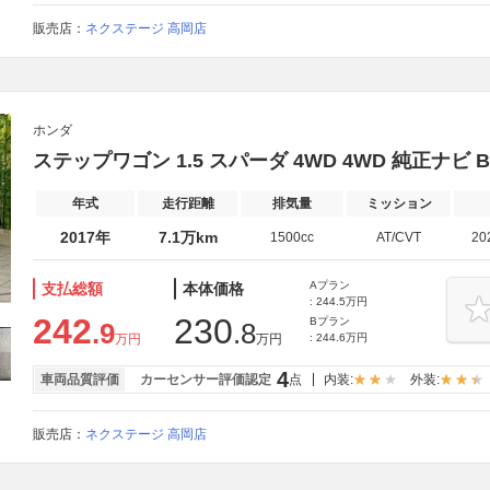
販売店：
ネクステージ 高岡店
ホンダ
ステップワゴン 1.5 スパーダ 4WD 4WD 純正ナビ B
年式
走行距離
排気量
ミッション
2017年
7.1万km
1500cc
AT/CVT
20
Aプラン
支払総額
本体価格
: 244.5万円
242
230
Bプラン
.9
.8
万円
万円
: 244.6万円
4
車両品質評価
カーセンサー評価認定
点
内装:
外装:
販売店：
ネクステージ 高岡店