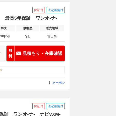
保証付
法定整備付
ING 最長5年保証 ワンオ-ナ-
車検
修復歴
販売地域
28年5月
なし
富山県
無
見積もり・在庫確認
料
クーポン
保証付
法定整備付
保証 ワンオ-ナ- ナビVXM-