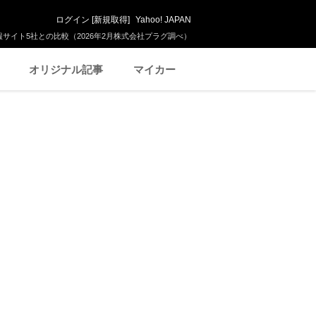
ログイン
[
新規取得
]
Yahoo! JAPAN
サイト5社との比較（2026年2月株式会社プラグ調べ）
オリジナル記事
マイカー