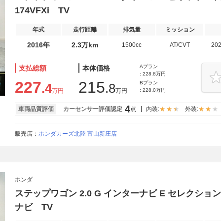
174VFXi TV
年式
走行距離
排気量
ミッション
2016年
2.3万km
1500cc
AT/CVT
20
Aプラン
支払総額
本体価格
: 228.8万円
227
215
Bプラン
.4
.8
万円
万円
: 228.0万円
4
車両品質評価
カーセンサー評価認定
点
内装:
外装:
販売店：
ホンダカーズ北陸 富山新庄店
ホンダ
ステップワゴン 2.0 G インターナビ E セレクシ
ナビ TV