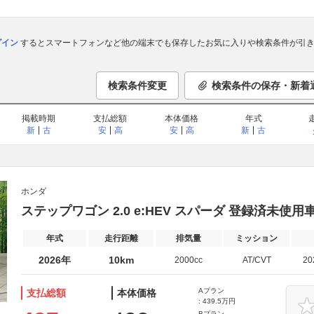
ログイン
するとスマートフォンなど他の端末でも保存したお気に入りや検索条件が引き
検索条件変更
検索条件の保存・新着
掲載時期
支払総額
本体価格
年式
新
古
安
高
安
高
新
古
ホンダ
ステップワゴン 2.0 e:HEV スパーダ 登録済未使用
年式
走行距離
排気量
ミッション
2026年
10km
2000cc
AT/CVT
2
Aプラン
支払総額
本体価格
: 439.5万円
Bプラン