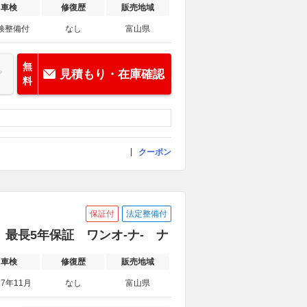
車検
修復歴
販売地域
検整備付
なし
富山県
無
見積もり・在庫確認
料
クーポン
保証付
法定整備付
NG 最長5年保証 ワンオ-ナ- ナ
車検
修復歴
販売地域
27年11月
なし
富山県