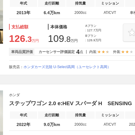
年式
走行距離
排気量
ミッション
2013年
6.4万km
2000cc
AT/CVT
車
Aプラン
支払総額
本体価格
: 127.7万円
126
109
Bプラン
.3
.8
万円
万円
: 126.9万円
4
車両品質評価
カーセンサー評価認定
点
内装:
外装:
販売店：
ホンダカーズ北陸 U-Select高岡（ユーセレクト高岡）
ホンダ
ステップワゴン 2.0 e:HEV スパーダ H SENSI
年式
走行距離
排気量
ミッション
2022年
9.0万km
2000cc
AT/CVT
20