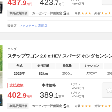
437
423
.9
.7
万円
万円
: 439.6万円
S
車両品質評価
カーセンサー評価認定
点
内装:
外装:
販売店：
ネクステージ 高岡店
ホンダ
ステップワゴン 2.0 e:HEV スパーダ ホンダセンシ
年式
走行距離
排気量
ミッション
2025年
82km
2000cc
AT/CVT
20
Aプラン
支払総額
本体価格
: 404.5万円
402
389
Bプラン
.9
.1
万円
万円
: 404.6万円
S
車両品質評価
カーセンサー評価認定
点
内装:
外装: