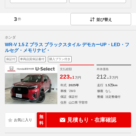
3
件
並び替え
ホンダ
WR-V 1.5 Z プラス ブラックスタイル デモカーUP・LED・フ
ルセグ・メモリナビ・
保証付
車両品質保証書付
購入プラン付き
支払総額
本体価格
.
.
223
212
1
3
万円
万円
年式
2025年
走行
1.5万km
車検
'28/3
修復
なし
保証
保証付
整備
法定整備付
住所
山口県 宇部市
無
見積もり・在庫確認
料