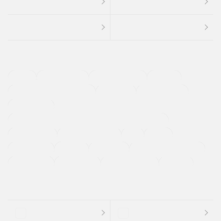
４ＷＤ
定期点検記録簿
ワンオーナーカー
福祉車両
メーカー系販売店取り扱い車
修復歴無し
アルミホイール
寒冷地仕様車
過給機設定モデル（ターボ・スーパーチャージャーなど)
ETC
CDプレーヤー
カーナビゲーション
禁煙車
法定整備付き
保証付き
エアバッグ
ディスチャージドランプ
支払総顔あり
クーポンあり
車両品質評価書付
新着車両