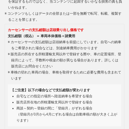
を保証するものではなく、当コンテンツに起因するいかなる損害の責も負
いかねます。
コンテンツもしくはデータの全部または一部を無断で転写、転載、複製す
ることを禁じます。
カーセンサーの支払総額は店頭乗り出し価格です
支払総額（税込） ＝ 車両本体価格＋諸費用
カーセンサーの支払総額は店頭納車を前提にしています。自宅への納車
をご希望された場合などは、別途納車費用がかかります
販売店の所在する所轄運輸支局以外で登録する際や、車の定置場所、登
録月によって、手数料や税金の額が異なる場合があります。詳しくは
販売店にお問合せください
車検の切れた車両の場合、車検を取得するために必要な費用も含まれて
います
【ご注意】以下の場合などで支払総額が変わります
自宅などの指定の場所へ陸送納車を希望する場合
販売店所在地の所轄運輸支局以外で登録する場合
商談～契約～登録の間に「登録月」がずれる場合
（登録月が3月から4月にずれる場合は自動車税の額が大きく上が
ります）