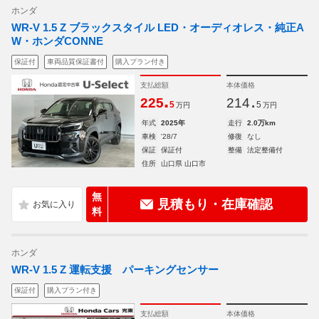
ホンダ
WR-V 1.5 Z ブラックスタイル LED・オーディオレス・純正A
W・ホンダCONNE
保証付
車両品質保証書付
購入プラン付き
支払総額
本体価格
.
.
225
214
5
5
万円
万円
年式
2025年
走行
2.0万km
車検
'28/7
修復
なし
保証
保証付
整備
法定整備付
住所
山口県 山口市
無
見積もり・在庫確認
料
ホンダ
WR-V 1.5 Z 運転支援 パーキングセンサー
保証付
購入プラン付き
支払総額
本体価格