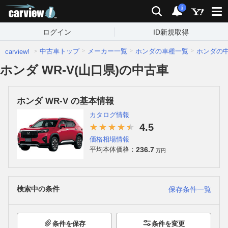
carview!
検索
通知
i
ログイン
ID新規取得
中古車トップ
メーカー一覧
ホンダの車種一覧
ホンダの
carview!
ホンダ WR-V(山口県)の中古車
ホンダ WR-V の基本情報
カタログ情報
4.5
価格相場情報
236.7
平均本体価格：
万円
検索中の条件
保存条件一覧
条件を保存
条件を変更