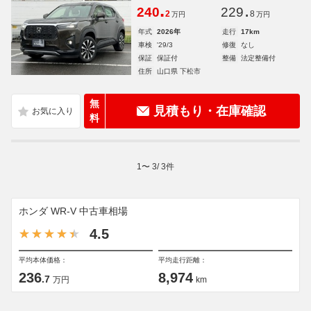
.
.
240
229
2
8
万円
万円
年式
2026年
走行
17km
車検
'29/3
修復
なし
保証
保証付
整備
法定整備付
住所
山口県 下松市
無
見積もり・在庫確認
料
1
〜
3
/
3
件
ホンダ WR-V 中古車相場
4.5
平均本体価格：
平均走行距離：
236
8,974
.7
万円
km