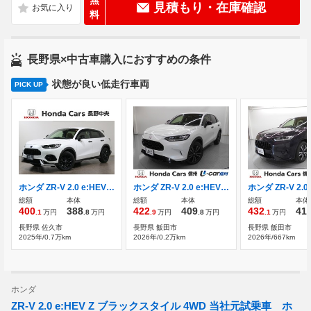
無
見積もり・在庫確認
料
長野県×中古車購入におすすめの条件
状態が良い低走行車両
PICK UP
ホンダ ZR-V 2.0 e:HEV Z ブラックスタイル コネクトディスプレー フルセグ
ホンダ ZR-V 2.0 e:HEV Z ブラックスタイル 9インチコネクトディスプレー
総額
本体
総額
本体
総額
本体
400
388
422
409
432
41
.1
万円
.8
万円
.9
万円
.8
万円
.1
万円
長野県 佐久市
長野県 飯田市
長野県 飯田市
2025年/0.7万km
2026年/0.2万km
2026年/667km
ホンダ
ZR-V 2.0 e:HEV Z ブラックスタイル 4WD 当社元試乗車 ホ