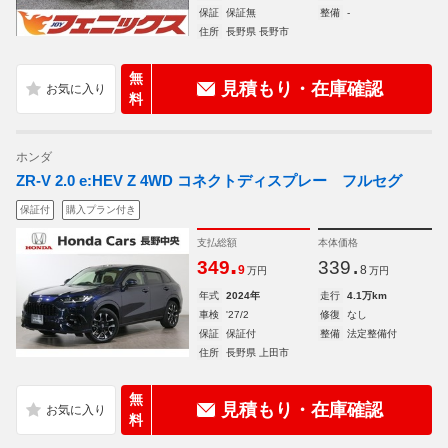
保証
保証無
整備
-
住所
長野県 長野市
無
見積もり・在庫確認
料
ホンダ
ZR-V 2.0 e:HEV Z 4WD コネクトディスプレー フルセグ
保証付
購入プラン付き
支払総額
本体価格
.
.
349
339
9
8
万円
万円
年式
2024年
走行
4.1万km
車検
'27/2
修復
なし
保証
保証付
整備
法定整備付
住所
長野県 上田市
無
見積もり・在庫確認
料