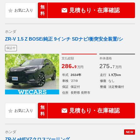
無
見積もり・在庫確認
料
ホンダ
ZR-V 1.5 Z BOSE/純正 9インチ SDナビ/衝突安全装置/シ
保証付
支払総額
本体価格
.
.
286
275
9
7
万円
万円
年式
2024年
走行
1.9万km
車検
'27/9
修復
なし
保証
保証付
整備
法定整備付
住所
長野県 長野市
無
見積もり・在庫確認
料
ホンダ
NEW
ZR-V eHEVZクロスツーリング