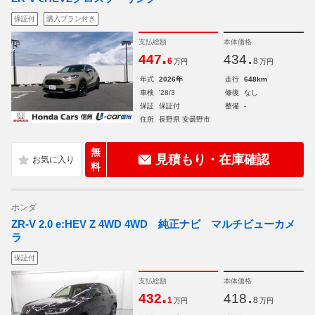
保証付
購入プラン付き
支払総額
本体価格
.
.
447
434
6
8
万円
万円
年式
2026年
走行
648km
車検
'28/3
修復
なし
保証
保証付
整備
-
住所
長野県 安曇野市
無
見積もり・在庫確認
料
ホンダ
ZR-V 2.0 e:HEV Z 4WD 4WD 純正ナビ マルチビューカメ
ラ
保証付
支払総額
本体価格
.
.
432
418
1
8
万円
万円