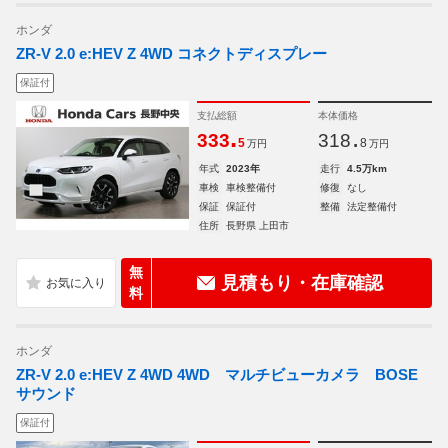
ホンダ
ZR-V 2.0 e:HEV Z 4WD コネクトディスプレー
保証付
支払総額
本体価格
.
.
333
318
5
8
万円
万円
年式
2023年
走行
4.5万km
車検
車検整備付
修復
なし
保証
保証付
整備
法定整備付
住所
長野県 上田市
無
見積もり・在庫確認
料
ホンダ
ZR-V 2.0 e:HEV Z 4WD 4WD マルチビューカメラ BOSE
サウンド
保証付