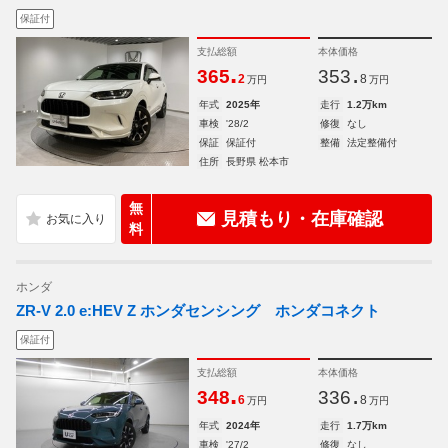
保証付
支払総額
本体価格
.
.
365
353
2
8
万円
万円
年式
2025年
走行
1.2万km
車検
'28/2
修復
なし
保証
保証付
整備
法定整備付
住所
長野県 松本市
無
見積もり・在庫確認
料
ホンダ
ZR-V 2.0 e:HEV Z ホンダセンシング ホンダコネクト
保証付
支払総額
本体価格
.
.
348
336
6
8
万円
万円
年式
2024年
走行
1.7万km
車検
'27/2
修復
なし