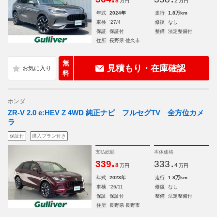
8
2
万円
万円
年式
2024年
走行
1.8万km
車検
'27/4
修復
なし
保証
保証付
整備
法定整備付
住所
長野県 佐久市
無
見積もり・在庫確認
料
ホンダ
ZR-V 2.0 e:HEV Z 4WD 純正ナビ フルセグTV 全方位カメ
ラ
保証付
購入プラン付き
支払総額
本体価格
.
.
339
333
8
4
万円
万円
年式
2023年
走行
1.8万km
車検
'26/11
修復
なし
保証
保証付
整備
法定整備付
住所
長野県 長野市