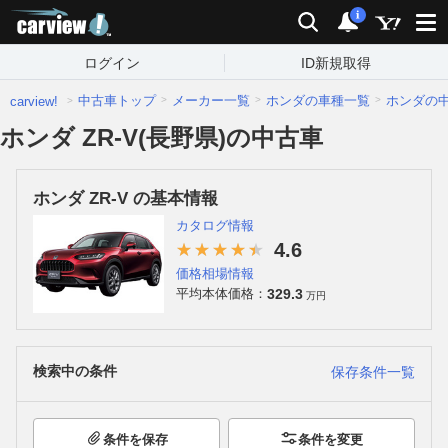
carview!
検索
通知
i
ログイン
ID新規取得
中古車トップ
メーカー一覧
ホンダの車種一覧
ホンダの
carview!
ホンダ ZR-V(長野県)の中古車
ホンダ ZR-V の基本情報
カタログ情報
4.6
価格相場情報
329.3
平均本体価格：
万円
検索中の条件
保存条件一覧
条件を保存
条件を変更