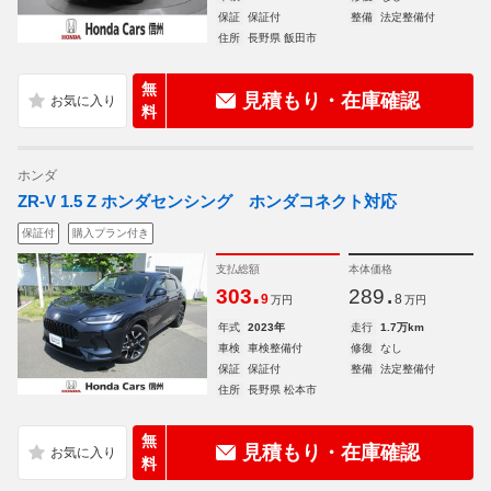
保証
保証付
整備
法定整備付
住所
長野県 飯田市
無
見積もり・在庫確認
料
ホンダ
ZR-V 1.5 Z ホンダセンシング ホンダコネクト対応
保証付
購入プラン付き
支払総額
本体価格
.
.
303
289
9
8
万円
万円
年式
2023年
走行
1.7万km
車検
車検整備付
修復
なし
保証
保証付
整備
法定整備付
住所
長野県 松本市
無
見積もり・在庫確認
料