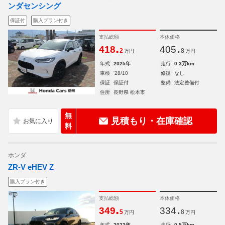
ンダセンシング
保証付
購入プラン付き
支払総額
本体価格
.
.
418
405
2
8
万円
万円
年式
2025年
走行
0.3万km
車検
'28/10
修復
なし
保証
保証付
整備
法定整備付
住所
長野県 松本市
無
見積もり・在庫確認
料
ホンダ
ZR-V eHEV Z
購入プラン付き
支払総額
本体価格
.
.
349
334
5
8
万円
万円
年式
2023年
走行
0.5万km