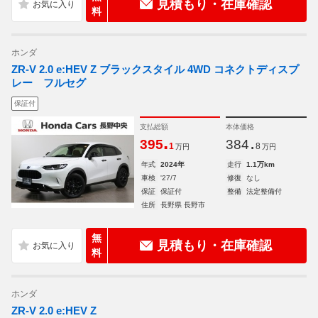
見積もり・在庫確認
料
ホンダ
ZR-V 2.0 e:HEV Z ブラックスタイル 4WD コネクトディスプ
レー フルセグ
保証付
支払総額
本体価格
.
.
395
384
1
8
万円
万円
年式
2024年
走行
1.1万km
車検
'27/7
修復
なし
保証
保証付
整備
法定整備付
住所
長野県 長野市
無
見積もり・在庫確認
料
ホンダ
ZR-V 2.0 e:HEV Z