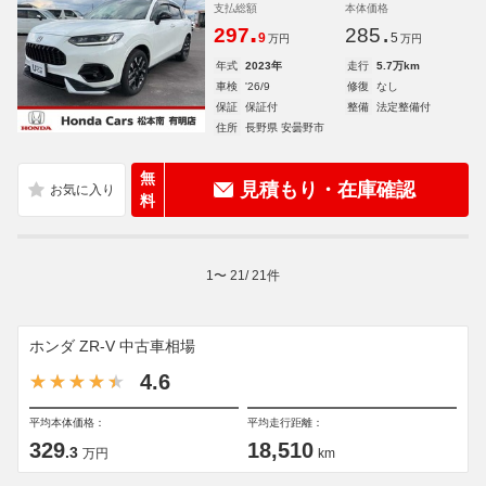
支払総額
本体価格
.
.
297
285
9
5
万円
万円
年式
2023年
走行
5.7万km
車検
'26/9
修復
なし
保証
保証付
整備
法定整備付
住所
長野県 安曇野市
無
見積もり・在庫確認
料
1
〜
21
/
21
件
ホンダ ZR-V 中古車相場
4.6
平均本体価格：
平均走行距離：
329
18,510
.3
万円
km