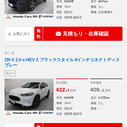
年式
2026年
走行
667km
車検
'29/3
修復
なし
保証
保証付
整備
法定整備付
住所
長野県 飯田市
無
見積もり・在庫確認
料
ホンダ
ZR-V 2.0 e:HEV Z ブラックスタイル 9インチコネクトディス
プレー
保証付
支払総額
本体価格
.
.
422
409
9
8
万円
万円
年式
2026年
走行
0.2万km
車検
'29/3
修復
なし
保証
保証付
整備
-
住所
長野県 飯田市