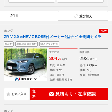
21
件
並び替え
ホンダ
NEW
ZR-V 2.0 e:HEV Z BOSE付メーカー9型ナビ 全周囲カメラ
保証付
車両品質保証書付
購入プラン付き
支払総額
本体価格
.
.
304
293
9
0
万円
万円
年式
2024年
走行
2.8万km
車検
'27/3
修復
なし
保証
保証付
整備
法定整備付
住所
長野県 松本市
無
見積もり・在庫確認
料
ホンダ