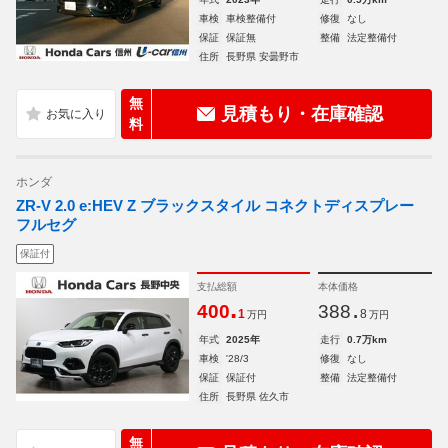
車検
車検整備付
修復
なし
保証
保証無
整備
法定整備付
住所
長野県 安曇野市
無
見積もり・在庫確認
料
ホンダ
ZR-V 2.0 e:HEV Z ブラックスタイル コネクトディスプレー
フルセグ
保証付
支払総額
本体価格
.
.
400
388
1
8
万円
万円
年式
2025年
走行
0.7万km
車検
'28/3
修復
なし
保証
保証付
整備
法定整備付
住所
長野県 佐久市
無