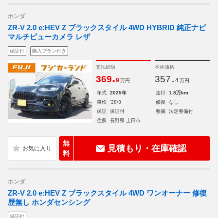
ホンダ
ZR-V 2.0 e:HEV Z ブラックスタイル 4WD HYBRID 純正ナビ
マルチビューカメラ レザ
保証付
購入プラン付き
支払総額
本体価格
.
.
369
357
9
4
万円
万円
年式
2025年
走行
1.8万km
車検
'28/3
修復
なし
保証
保証付
整備
法定整備付
住所
長野県 上田市
無
見積もり・在庫確認
料
ホンダ
ZR-V 2.0 e:HEV Z ブラックスタイル 4WD ワンオーナー 修復
歴無し ホンダセンシング
保証付