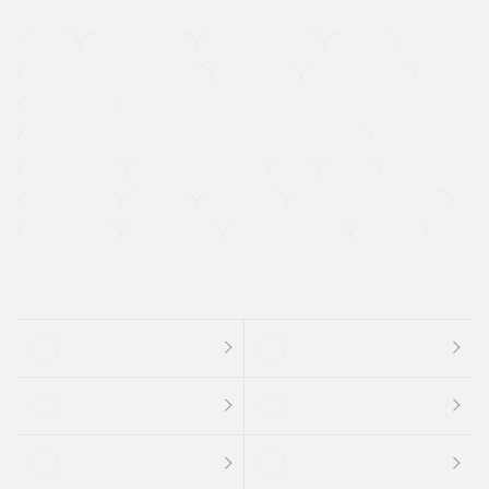
４ＷＤ
定期点検記録簿
ワンオーナーカー
福祉車両
メーカー系販売店取り扱い車
修復歴無し
アルミホイール
寒冷地仕様車
過給機設定モデル（ターボ・スーパーチャージャーなど)
ETC
CDプレーヤー
カーナビゲーション
禁煙車
法定整備付き
保証付き
エアバッグ
ディスチャージドランプ
支払総顔あり
クーポンあり
車両品質評価書付
新着車両