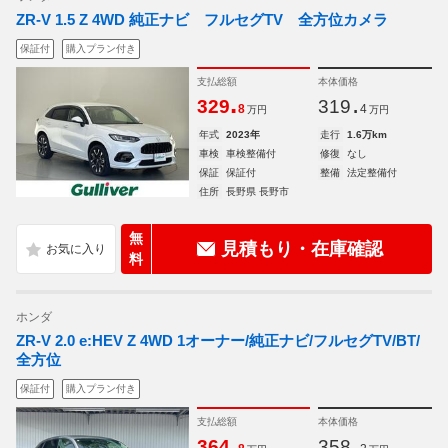
ZR-V 1.5 Z 4WD 純正ナビ フルセグTV 全方位カメラ
保証付
購入プラン付き
支払総額
本体価格
.
.
329
319
8
4
万円
万円
年式
2023年
走行
1.6万km
車検
車検整備付
修復
なし
保証
保証付
整備
法定整備付
住所
長野県 長野市
無
見積もり・在庫確認
料
ホンダ
ZR-V 2.0 e:HEV Z 4WD 1オーナー/純正ナビ/フルセグTV/BT/
全方位
保証付
購入プラン付き
支払総額
本体価格
.
.
364
358