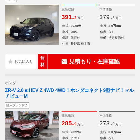
支払総額
本体価格
.
.
391
379
2
8
万円
万円
年式
2025年
走行
2.0万km
車検
'28/1
修復
なし
保証
保証付
整備
法定整備付
住所
長野県 松本市
無
見積もり・在庫確認
料
ホンダ
ZR-V 2.0 e:HEV Z 4WD 4WD！ホンダコネクト9型ナビ！マル
チビューM
購入プラン付き
支払総額
本体価格
.
.
285
273
9
9
万円
万円
年式
2022年
走行
3.0万km
車検
'27/11
修復
なし