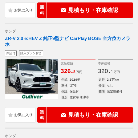
無
見積もり・在庫確認
料
ホンダ
ZR-V 2.0 e:HEV Z 純正9型ナビ CarPlay BOSE 全方位カメラ
ホ
保証付
購入プラン付き
支払総額
本体価格
.
.
326
320
8
1
万円
万円
年式
2024年
走行
2.3万km
車検
'27/3
修復
なし
保証
保証付
整備
法定整備付
住所
佐賀県 唐津市
無
見積もり・在庫確認
料
ホンダ