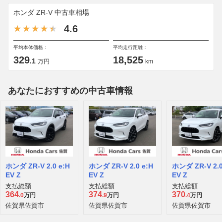
ホンダ ZR-V 中古車相場
4.6
平均本体価格：
平均走行距離：
329
18,525
.1
万円
km
あなたにおすすめの中古車情報
ホンダ ZR-V 2.0 e:H
ホンダ ZR-V 2.0 e:H
ホンダ ZR-V 2.0
EV Z
EV Z
EV Z
支払総額
支払総額
支払総額
364
374
370
.0
万円
.9
万円
.4
万円
佐賀県佐賀市
佐賀県佐賀市
佐賀県佐賀市