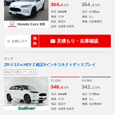
.
.
364
354
0
8
万円
万円
年式
2024年
走行
2.1万km
車検
'27/6
修復
なし
保証
保証付
整備
法定整備付
住所
佐賀県 佐賀市
無
見積もり・在庫確認
料
ホンダ
ZR-V 2.0 e:HEV Z 純正9インチコネクトディスプレイ
保証付
購入プラン付き
支払総額
本体価格
.
.
348
342
8
2
万円
万円
年式
2024年
走行
1.7万km
車検
'27/2
修復
なし
保証
保証付
整備
法定整備付
住所
佐賀県 佐賀市