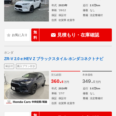
年式
2023年
走行
2.0万km
車検
'26/12
修復
なし
保証
保証付
整備
法定整備付
住所
佐賀県 佐賀市
無
見積もり・在庫確認
料
ホンダ
ZR-V 2.0 e:HEV Z ブラックスタイル ホンダコネクトナビ
保証付
購入プラン付き
支払総額
本体価格
.
.
360
349
6
0
万円
万円
年式
2024年
走行
3.0万km
車検
'27/7
修復
なし
保証
保証付
整備
法定整備付
住所
佐賀県 佐賀市
無