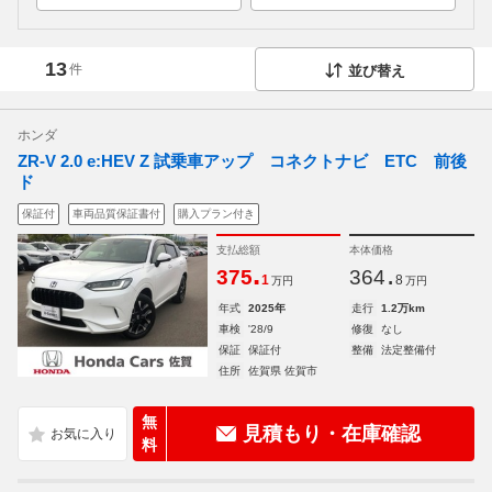
13
件
並び替え
ホンダ
ZR-V 2.0 e:HEV Z 試乗車アップ コネクトナビ ETC 前後
ド
保証付
車両品質保証書付
購入プラン付き
支払総額
本体価格
.
.
375
364
1
8
万円
万円
年式
2025年
走行
1.2万km
車検
'28/9
修復
なし
保証
保証付
整備
法定整備付
住所
佐賀県 佐賀市
無
見積もり・在庫確認
料