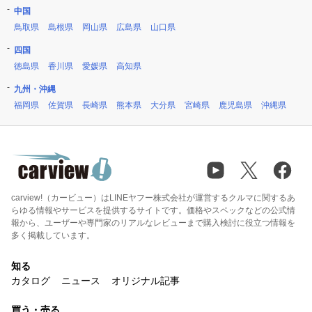
中国
鳥取県
島根県
岡山県
広島県
山口県
四国
徳島県
香川県
愛媛県
高知県
九州・沖縄
福岡県
佐賀県
長崎県
熊本県
大分県
宮崎県
鹿児島県
沖縄県
carview!（カービュー）はLINEヤフー株式会社が運営するクルマに関するあ
らゆる情報やサービスを提供するサイトです。価格やスペックなどの公式情
報から、ユーザーや専門家のリアルなレビューまで購入検討に役立つ情報を
多く掲載しています。
知る
カタログ
ニュース
オリジナル記事
買う・売る