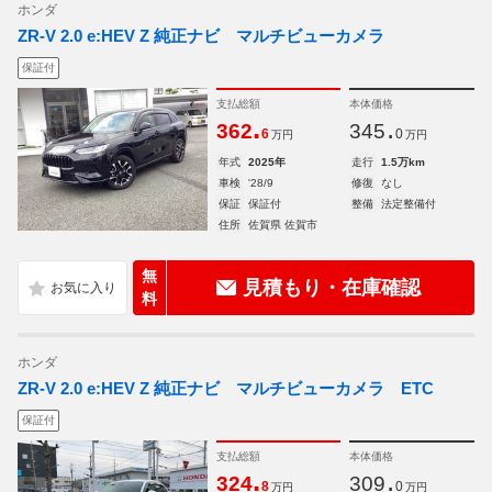
ホンダ
ZR-V 2.0 e:HEV Z 純正ナビ マルチビューカメラ
保証付
支払総額
本体価格
.
.
362
345
6
0
万円
万円
年式
2025年
走行
1.5万km
車検
'28/9
修復
なし
保証
保証付
整備
法定整備付
住所
佐賀県 佐賀市
無
見積もり・在庫確認
料
ホンダ
ZR-V 2.0 e:HEV Z 純正ナビ マルチビューカメラ ETC
保証付
支払総額
本体価格
.
.
324
309
8
0
万円
万円