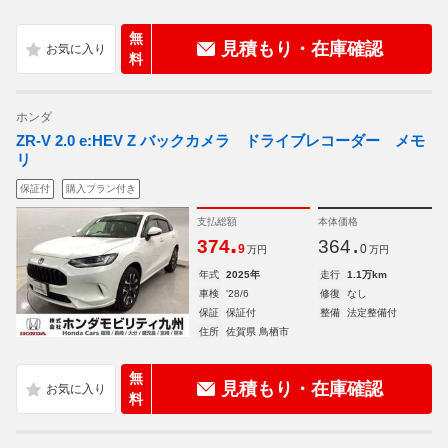
無
見積もり・在庫確認
料
ホンダ
ZR-V 2.0 e:HEV Z バックカメラ ドライブレコーダー メモ
リ
保証付
購入プラン付き
支払総額
本体価格
.
.
374
364
9
0
万円
万円
年式
2025年
走行
1.1万km
車検
'28/6
修復
なし
保証
保証付
整備
法定整備付
住所
佐賀県 鳥栖市
無
見積もり・在庫確認
料