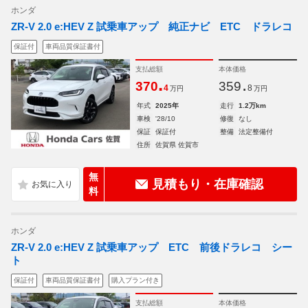
ホンダ
ZR-V 2.0 e:HEV Z 試乗車アップ 純正ナビ ETC ドラレコ
保証付
車両品質保証書付
支払総額
本体価格
.
.
370
359
4
8
万円
万円
年式
2025年
走行
1.2万km
車検
'28/10
修復
なし
保証
保証付
整備
法定整備付
住所
佐賀県 佐賀市
無
見積もり・在庫確認
料
ホンダ
ZR-V 2.0 e:HEV Z 試乗車アップ ETC 前後ドラレコ シー
ト
保証付
車両品質保証書付
購入プラン付き
支払総額
本体価格