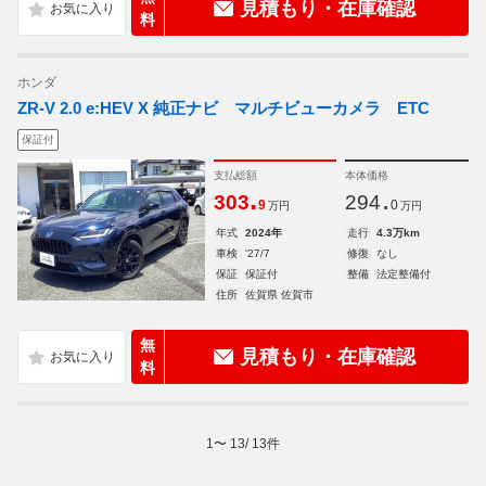
見積もり・在庫確認
料
ホンダ
ZR-V 2.0 e:HEV X 純正ナビ マルチビューカメラ ETC
保証付
支払総額
本体価格
.
.
303
294
9
0
万円
万円
年式
2024年
走行
4.3万km
車検
'27/7
修復
なし
保証
保証付
整備
法定整備付
住所
佐賀県 佐賀市
無
見積もり・在庫確認
料
1
〜
13
/
13
件