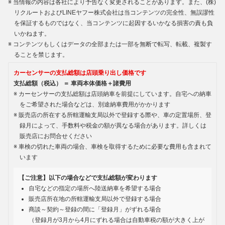
当情報の内容は各社により予告なく変更されることがあります。また、(株)
リクルートおよびLINEヤフー株式会社は当コンテンツの完全性、無誤謬性
を保証するものではなく、当コンテンツに起因するいかなる損害の責も負
いかねます。
コンテンツもしくはデータの全部または一部を無断で転写、転載、複製す
ることを禁じます。
カーセンサーの支払総額は店頭乗り出し価格です
支払総額（税込） ＝ 車両本体価格＋諸費用
カーセンサーの支払総額は店頭納車を前提にしています。自宅への納車
をご希望された場合などは、別途納車費用がかかります
販売店の所在する所轄運輸支局以外で登録する際や、車の定置場所、登
録月によって、手数料や税金の額が異なる場合があります。詳しくは
販売店にお問合せください
車検の切れた車両の場合、車検を取得するために必要な費用も含まれて
います
【ご注意】以下の場合などで支払総額が変わります
自宅などの指定の場所へ陸送納車を希望する場合
販売店所在地の所轄運輸支局以外で登録する場合
商談～契約～登録の間に「登録月」がずれる場合
（登録月が3月から4月にずれる場合は自動車税の額が大きく上が