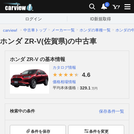
carview!
検索
通知
i
ログイン
ID新規取得
中古車トップ
メーカー一覧
ホンダの車種一覧
ホンダの
carview!
ホンダ ZR-V(佐賀県)の中古車
ホンダ ZR-V の基本情報
カタログ情報
4.6
価格相場情報
329.1
平均本体価格：
万円
検索中の条件
保存条件一覧
条件を保存
条件を変更