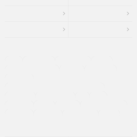
４ＷＤ
定期点検記録簿
ワンオーナーカー
福祉車両
メーカー系販売店取り扱い車
修復歴無し
アルミホイール
寒冷地仕様車
過給機設定モデル（ターボ・スーパーチャージャーなど)
ETC
CDプレーヤー
カーナビゲーション
禁煙車
法定整備付き
保証付き
エアバッグ
ディスチャージドランプ
支払総顔あり
クーポンあり
車両品質評価書付
新着車両