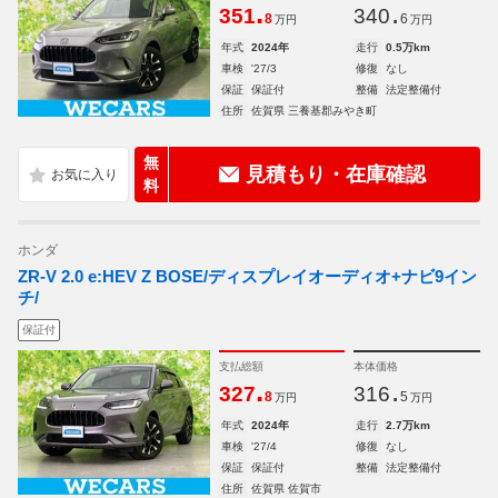
.
.
351
340
8
6
万円
万円
年式
2024年
走行
0.5万km
車検
'27/3
修復
なし
保証
保証付
整備
法定整備付
住所
佐賀県 三養基郡みやき町
無
見積もり・在庫確認
料
ホンダ
ZR-V 2.0 e:HEV Z BOSE/ディスプレイオーディオ+ナビ9イン
チ/
保証付
支払総額
本体価格
.
.
327
316
8
5
万円
万円
年式
2024年
走行
2.7万km
車検
'27/4
修復
なし
保証
保証付
整備
法定整備付
住所
佐賀県 佐賀市