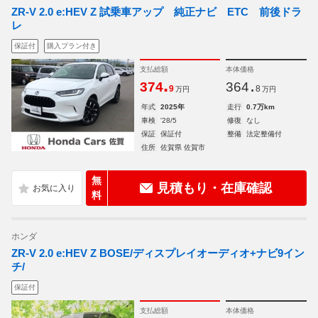
ZR-V 2.0 e:HEV Z 試乗車アップ 純正ナビ ETC 前後ドラ
レ
保証付
購入プラン付き
支払総額
本体価格
.
.
374
364
9
8
万円
万円
年式
2025年
走行
0.7万km
車検
'28/5
修復
なし
保証
保証付
整備
法定整備付
住所
佐賀県 佐賀市
無
見積もり・在庫確認
料
ホンダ
ZR-V 2.0 e:HEV Z BOSE/ディスプレイオーディオ+ナビ9イン
チ/
保証付
支払総額
本体価格