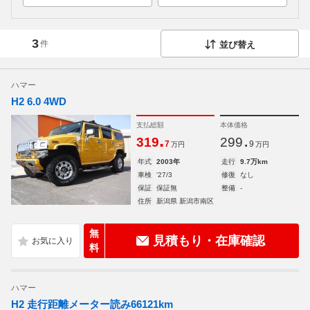
3
件
並び替え
ハマー
H2 6.0 4WD
支払総額
本体価格
.
.
319
299
7
9
万円
万円
年式
2003年
走行
9.7万km
車検
'27/3
修復
なし
保証
保証無
整備
-
住所
新潟県 新潟市南区
無
見積もり・在庫確認
料
ハマー
H2 走行距離メーター読み66121km