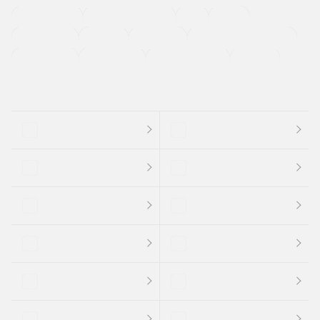
ETC
CDプレーヤー
カーナビゲーション
禁煙車
法定整備付き
保証付き
エアバッグ
ディスチャージドランプ
支払総顔あり
クーポンあり
車両品質評価書付
新着車両