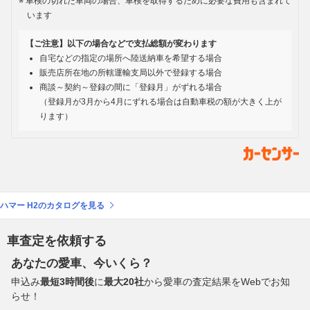
車検の切れた車両の場合、車検を取得するために必要な費用も含まれて
います
【ご注意】以下の場合などで支払総額が変わります
自宅などの指定の場所へ陸送納車を希望する場合
販売店所在地の所轄運輸支局以外で登録する場合
商談～契約～登録の間に「登録月」がずれる場合
（登録月が3月から4月にずれる場合は自動車税の額が大きく上が
ります）
ハマー H2のカタログを見る
車査定を依頼する
あなたの愛車、今いくら？
申込み
最短3時間後
に
最大20社
から愛車の査定結果をWebでお知
らせ！