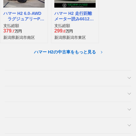
ハマー H2 6.0-AWD
ハマー H2 走行距離
ラグジュアリーPK
メーター読み66121k
G
m
支払総額
支払総額
379
299
.7
万円
.0
万円
新潟県新潟市南区
新潟県新潟市東区
ハマー H2の中古車をもっと見る