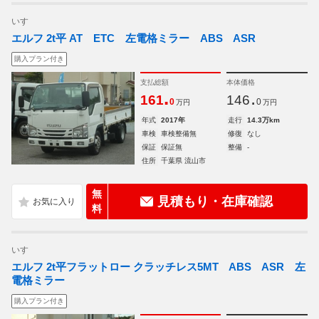
いすゞ
エルフ 2t平 AT ETC 左電格ミラー ABS ASR
購入プラン付き
支払総額
本体価格
.
.
161
146
0
0
万円
万円
年式
2017年
走行
14.3万km
車検
車検整備無
修復
なし
保証
保証無
整備
-
住所
千葉県 流山市
無
見積もり・在庫確認
料
いすゞ
エルフ 2t平フラットロー クラッチレス5MT ABS ASR 左
電格ミラー
購入プラン付き