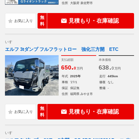
住所
大阪府 泉佐野市
無
見積もり・在庫確認
料
いすゞ
エルフ 3tダンプ フルフラットロー 強化三方開 ETC
支払総額
本体価格
.
.
650
638
0
0
万円
万円
年式
2025年
走行
445km
車検
'27/1
修復
なし
保証
保証無
整備
-
住所
福岡県 みやま市
無
見積もり・在庫確認
料
いすゞ