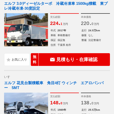
エルフ 3.0ディーゼルターボ 冷蔵冷凍車 1500kg積載 東プ
レ冷蔵冷凍-30度設定
支払総額
本体価格
.
.
224
220
1
0
万円
万円
年式
2017年
走行
24.9万km
車検
車検整備付
修復
なし
保証
保証無
整備
法定整備付
住所
千葉県 柏市
無
見積もり・在庫確認
料
いすゞ
エルフ 花見台製積載車 角目4灯 ウィンチ エアロバンパ
ー 5MT
支払総額
本体価格
.
.
148
138
0
0
万円
万円
年式
1989年
走行
25.5万km