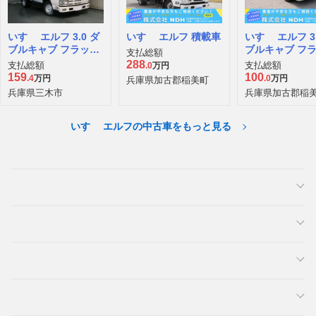
いすゞ エルフ 3.0 ダ
いすゞ エルフ 積載車
いすゞ エルフ 3.
ブルキャブ フラット
ブルキャブ フ
支払総額
ロー ディーゼルター
ロー ディーゼ
288
支払総額
支払総額
.0
万円
ボ
ボ
159
100
.4
万円
.0
万円
兵庫県加古郡稲美町
兵庫県三木市
兵庫県加古郡稲
いすゞ エルフの中古車をもっと見る