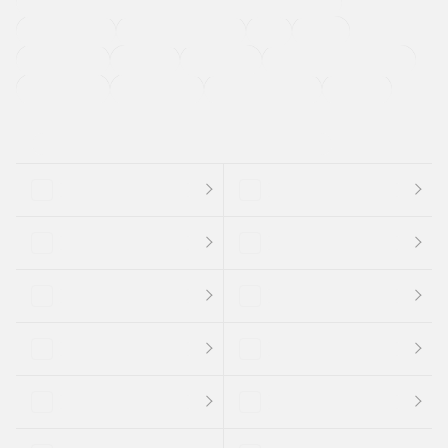
過給機設定モデル（ターボ・スーパーチャージャーなど)
ETC
CDプレーヤー
カーナビゲーション
禁煙車
法定整備付き
保証付き
エアバッグ
ディスチャージドランプ
支払総顔あり
クーポンあり
車両品質評価書付
新着車両