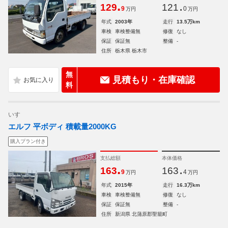
.
.
129
121
9
0
万円
万円
年式
2003年
走行
13.5万km
車検
車検整備無
修復
なし
保証
保証無
整備
-
住所
栃木県 栃木市
無
見積もり・在庫確認
料
いすゞ
エルフ 平ボディ 積載量2000KG
購入プラン付き
支払総額
本体価格
.
.
163
163
9
4
万円
万円
年式
2015年
走行
16.3万km
車検
車検整備無
修復
なし
保証
保証無
整備
-
住所
新潟県 北蒲原郡聖籠町