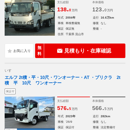
支払総額
本体価格
.
.
138
123
0
0
万円
万円
年式
2004年
走行
16.6万km
車検
車検整備無
修復
なし
保証
保証無
整備
-
住所
千葉県 流山市
無
見積もり・在庫確認
料
いすゞ
エルフ 2t積・平・10尺・ワンオーナー・AT ・プリクラ 2t
積 平 10尺 ワンオーナー
保証付
支払総額
本体価格
.
.
576
566
5
5
万円
万円
年式
2023年
走行
282km
車検
'26/9
修復
なし
保証
保証付
整備
法定整備付