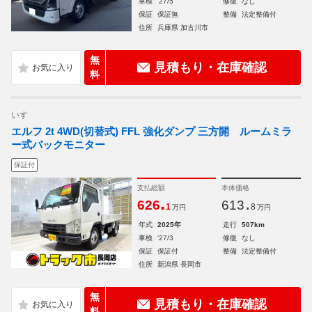
車検
'27/5
修復
なし
保証
保証無
整備
法定整備付
住所
兵庫県 加古川市
無
見積もり・在庫確認
料
いすゞ
エルフ 2t 4WD(切替式) FFL 強化ダンプ 三方開 ルームミラ
ー式バックモニター
保証付
支払総額
本体価格
.
.
626
613
1
8
万円
万円
年式
2025年
走行
507km
車検
'27/3
修復
なし
保証
保証付
整備
法定整備付
住所
新潟県 長岡市
無
見積もり・在庫確認
料