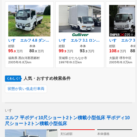
いすゞ エルフ 4.8 ダンプ フラットロー ディーゼル
いすゞ エルフ 3.1 ロング フラットロー ディーゼル 原動機型式4JG2 5MT ディーゼル
総額
本体
総額
本体
総額
本体
95
80
99
93
108
88
.0
万円
.0
万円
.9
万円
.3
万円
.0
万円
.
福島県 西白河郡西郷村
茨城県 ひたちなか市
大阪府 堺市中区
2005年/6.8万km
1997年/9.0万km
2005年/8.0万km
人気・おすすめ検索条件
くわしく!
状態が良い低走行車両
いすゞ
エルフ 平ボディ10尺ショート2トン積載小型低床 平ボディ10
尺ショート2トン積載小型低床
支払総額
本体価格