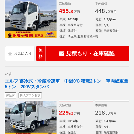
支払総額
本体価格
.
.
455
448
0
0
万円
万円
年式
2019年
走行
3.2万km
車検
車検整備付
修復
なし
保証
保証付
整備
法定整備付
住所
埼玉県 北葛飾郡杉戸町
無
見積もり・在庫確認
料
いすゞ
エルフ 蓄冷式・冷蔵冷凍車 中温0℃ 積載2トン 車両総重量
5トン 200Vスタンバ
保証付
購入プラン付き
支払総額
本体価格
.
.
229
218
2
0
万円
万円
年式
2014年
走行
5.4万km
車検
車検整備付
修復
なし
保証
保証付
整備
法定整備付