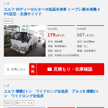
いすゞ
エルフ 30ディーゼルターボ低温冷凍車 トープレ製冷凍機-3
0℃設定・左側サイドド
保証付
支払総額
本体価格
.
.
179
167
9
8
万円
万円
年式
2018年
走行
21.0万km
車検
車検整備付
修復
なし
保証
保証付
整備
法定整備付
住所
宮城県 仙台市宮城野区
無
見積もり・在庫確認
料
いすゞ
エルフ 積載2トン ワイドロング全低床 アルミB 積載2ト
ン ワイドロング全低床
保証付
購入プラン付き