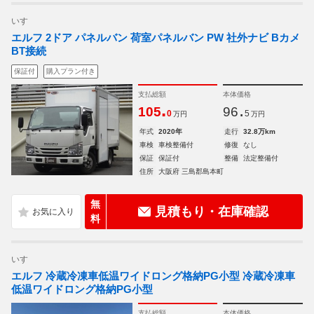
いすゞ
エルフ 2ドア パネルバン 荷室パネルバン PW 社外ナビ Bカメ
BT接続
保証付
購入プラン付き
支払総額
本体価格
.
.
105
96
0
5
万円
万円
年式
2020年
走行
32.8万km
車検
車検整備付
修復
なし
保証
保証付
整備
法定整備付
住所
大阪府 三島郡島本町
無
見積もり・在庫確認
料
いすゞ
エルフ 冷蔵冷凍車低温ワイドロング格納PG小型 冷蔵冷凍車
低温ワイドロング格納PG小型
支払総額
本体価格