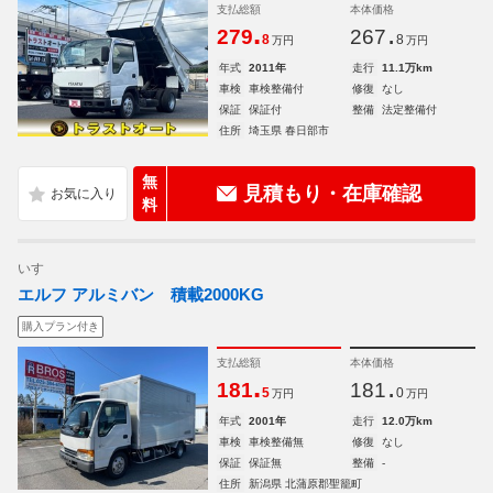
支払総額
本体価格
.
.
279
267
8
8
万円
万円
年式
2011年
走行
11.1万km
車検
車検整備付
修復
なし
保証
保証付
整備
法定整備付
住所
埼玉県 春日部市
無
見積もり・在庫確認
料
いすゞ
エルフ アルミバン 積載2000KG
購入プラン付き
支払総額
本体価格
.
.
181
181
5
0
万円
万円
年式
2001年
走行
12.0万km
車検
車検整備無
修復
なし
保証
保証無
整備
-
住所
新潟県 北蒲原郡聖籠町