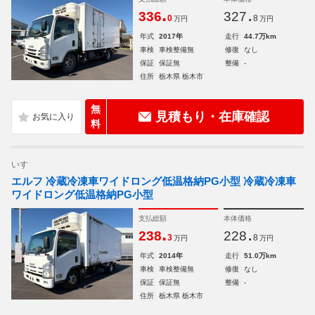
.
.
336
327
0
8
万円
万円
年式
2017年
走行
44.7万km
車検
車検整備無
修復
なし
保証
保証無
整備
-
住所
栃木県 栃木市
無
見積もり・在庫確認
料
いすゞ
エルフ 冷蔵冷凍車ワイドロング低温格納PG小型 冷蔵冷凍車
ワイドロング低温格納PG小型
支払総額
本体価格
.
.
238
228
3
8
万円
万円
年式
2014年
走行
51.0万km
車検
車検整備無
修復
なし
保証
保証無
整備
-
住所
栃木県 栃木市