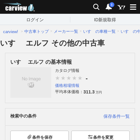
carview!
検索
通知
i
ログイン
ID新規取得
中古車トップ
メーカー一覧
いすゞの車種一覧
いすゞの
carview!
いすゞ エルフ その他の中古車
いすゞ エルフ の基本情報
カタログ情報
-
価格相場情報
311.3
平均本体価格：
万円
検索中の条件
保存条件一覧
条件を保存
条件を変更