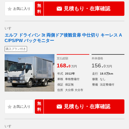
無
見積もり・在庫確認
料
いすゞ
エルフ ドライバン 3t 両側ドア後観音扉 中仕切り キーレス A
C/PS/PW バックモニター
購入プラン付き
支払総額
本体価格
.
.
168
156
0
0
万円
万円
年式
2012年
走行
18.0万km
車検
車検整備付
修復
なし
保証
保証無
整備
法定整備付
住所
大分県 大分市
無
見積もり・在庫確認
料
いすゞ