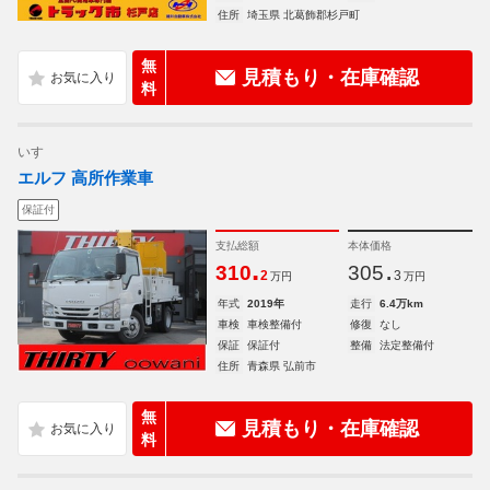
住所
埼玉県 北葛飾郡杉戸町
無
見積もり・在庫確認
料
いすゞ
エルフ 高所作業車
保証付
支払総額
本体価格
.
.
310
305
2
3
万円
万円
年式
2019年
走行
6.4万km
車検
車検整備付
修復
なし
保証
保証付
整備
法定整備付
住所
青森県 弘前市
無
見積もり・在庫確認
料