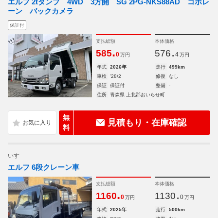
エルフ 2tダンプ 4WD 3方開 SG 2PG-NKS88AD コボレ
ーン バックカメラ
保証付
支払総額
本体価格
.
.
585
576
0
4
万円
万円
年式
2026年
走行
499km
車検
'28/2
修復
なし
保証
保証付
整備
-
住所
青森県 上北郡おいらせ町
無
見積もり・在庫確認
料
いすゞ
エルフ 6段クレーン車
支払総額
本体価格
.
.
1160
1130
0
0
万円
万円
年式
2025年
走行
500km