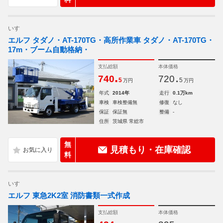
いすゞ
エルフ タダノ・AT-170TG・高所作業車 タダノ・AT-170TG・
17m・ブーム自動格納・
支払総額
本体価格
.
.
740
720
5
5
万円
万円
年式
2014年
走行
0.1万km
車検
車検整備無
修復
なし
保証
保証無
整備
-
住所
茨城県 常総市
無
見積もり・在庫確認
料
いすゞ
エルフ 東急2K2室 消防書類一式作成
支払総額
本体価格