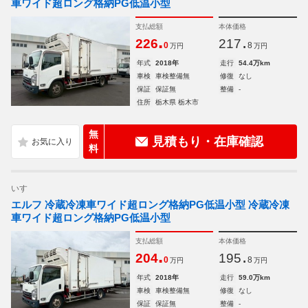
車ワイド超ロング格納PG低温小型
支払総額
本体価格
.
.
226
217
0
8
万円
万円
年式
2018年
走行
54.4万km
車検
車検整備無
修復
なし
保証
保証無
整備
-
住所
栃木県 栃木市
無
見積もり・在庫確認
料
いすゞ
エルフ 冷蔵冷凍車ワイド超ロング格納PG低温小型 冷蔵冷凍
車ワイド超ロング格納PG低温小型
支払総額
本体価格
.
.
204
195
0
8
万円
万円
年式
2018年
走行
59.0万km
車検
車検整備無
修復
なし
保証
保証無
整備
-