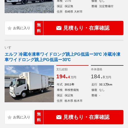
車検
'27/5
修復
なし
保証
保証無
整備
法定整備付
住所
長崎県 大村市
無
見積もり・在庫確認
料
いすゞ
エルフ 冷蔵冷凍車ワイドロング跳上PG低温ー30℃ 冷蔵冷凍
車ワイドロング跳上PG低温ー30℃
支払総額
本体価格
.
.
194
184
4
8
万円
万円
年式
2011年
走行
32.1万km
車検
車検整備無
修復
なし
保証
保証無
整備
-
住所
栃木県 栃木市
無
見積もり・在庫確認
料