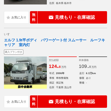
住所
栃木県 栃木市
無
見積もり・在庫確認
料
いすゞ
エルフ 1.9t平ボディ パワーゲート付 スムーサー ルーフキ
ャリア 室内灯
購入プラン付き
支払総額
本体価格
.
.
124
109
8
8
万円
万円
年式
2006年
走行
6.3万km
車検
車検整備無
修復
あり
保証
保証無
整備
-
住所
千葉県 流山市
無
見積もり・在庫確認
料