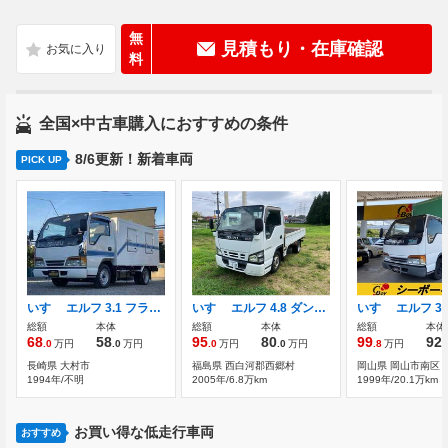
無
見積もり・在庫確認
料
全国×中古車購入におすすめの条件
8/6更新！新着車両
PICK UP
いすゞ エルフ 3.1 フラットロー ディーゼル 東プレ製冷凍板式冷凍冷蔵車
いすゞ エルフ 4.8 ダンプ フラットロー ディーゼル
総額
本体
総額
本体
総額
本体
68
58
95
80
99
92
.0
万円
.0
万円
.0
万円
.0
万円
.8
万円
.
長崎県 大村市
福島県 西白河郡西郷村
岡山県 岡山市南区
1994年/不明
2005年/6.8万km
1999年/20.1万km
お買い得な低走行車両
おすすめ