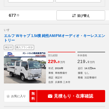
677
件
並び替え
いすゞ
エルフ Wキャブ 1.5t積 純性AM/FMオーディオ・キーレスエン
トリー
保証付
購入プラン付き
支払総額
本体価格
.
.
229
219
9
9
万円
万円
年式
2016年
走行
14.3万km
車検
車検整備付
修復
なし
保証
保証付
整備
法定整備付
住所
兵庫県 三木市
無
見積もり・在庫確認
料