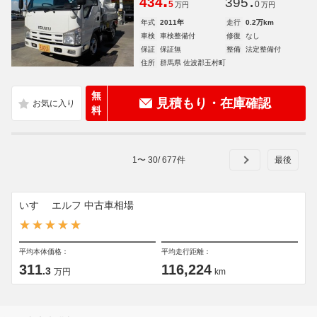
.
.
434
395
5
0
万円
万円
年式
2011年
走行
0.2万km
車検
車検整備付
修復
なし
保証
保証無
整備
法定整備付
住所
群馬県 佐波郡玉村町
無
見積もり・在庫確認
料
1
〜
30
/
677
件
いすゞ エルフ 中古車相場
平均本体価格：
平均走行距離：
311
116,224
.3
万円
km