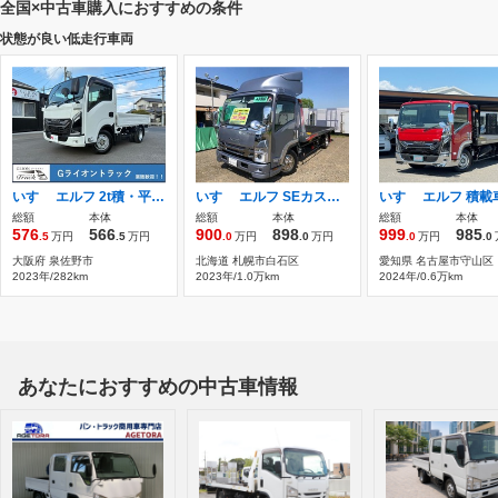
全国×中古車購入におすすめの条件
状態が良い低走行車両
いすゞ エルフ 2t積・平・10尺・ワンオーナー・AT ・プリクラ 2t積 平 10尺 ワンオーナー
いすゞ エルフ SEカスタム 積載車 セルフローダー UNIC NEO5 UC-35 SEカスタム 積載車 6AT車
総額
本体
総額
本体
総額
本体
576
566
900
898
999
985
.5
万円
.5
万円
.0
万円
.0
万円
.0
万円
.0
大阪府 泉佐野市
北海道 札幌市白石区
愛知県 名古屋市守山区
2023年/282km
2023年/1.0万km
2024年/0.6万km
あなたにおすすめの中古車情報