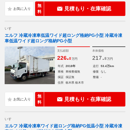
無
見積もり・在庫確認
料
いすゞ
エルフ 冷蔵冷凍車低温ワイド超ロング格納PG小型 冷蔵冷凍
車低温ワイド超ロング格納PG小型
支払総額
本体価格
.
.
226
217
0
8
万円
万円
年式
2018年
走行
53.4万km
車検
車検整備無
修復
なし
保証
保証無
整備
-
住所
栃木県 栃木市
無
見積もり・在庫確認
料
いすゞ
エルフ 冷蔵冷凍車ワイド超ロング格納PG低温小型 冷蔵冷凍