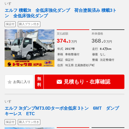
いすゞ
エルフ 積載3t 全低床強化ダンプ 荷台塗装済み 積載3ト
ン 全低床強化ダンプ
保証付
購入プラン付き
支払総額
本体価格
.
.
374
368
3
0
万円
万円
年式
2017年
走行
8.4万km
車検
車検整備付
修復
なし
保証
保証付
整備
法定整備付
住所
埼玉県 北葛飾郡杉戸町
無
見積もり・在庫確認
料
いすゞ
エルフ 3tダンプMT3.0Dターボ全低床 3トン 6MT ダンプ
キーレス ETC
保証付
購入プラン付き