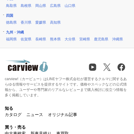
鳥取県
島根県
岡山県
広島県
山口県
四国
徳島県
香川県
愛媛県
高知県
九州・沖縄
福岡県
佐賀県
長崎県
熊本県
大分県
宮崎県
鹿児島県
沖縄県
carview!（カービュー）はLINEヤフー株式会社が運営するクルマに関するあ
らゆる情報やサービスを提供するサイトです。価格やスペックなどの公式情
報から、ユーザーや専門家のリアルなレビューまで購入検討に役立つ情報を
多く掲載しています。
知る
カタログ
ニュース
オリジナル記事
買う・売る
中古車検索
新車見積り
車買取