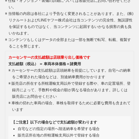
仕様・オプション・装備の詳細については各販売店にお問い合わせくださ
い。
当情報の内容は各社により予告なく変更されることがあります。また、(株)
リクルートおよびLINEヤフー株式会社は当コンテンツの完全性、無誤謬性
を保証するものではなく、当コンテンツに起因するいかなる損害の責も負
いかねます。
コンテンツもしくはデータの全部または一部を無断で転写、転載、複製す
ることを禁じます。
カーセンサーの支払総額は店頭乗り出し価格です
支払総額（税込） ＝ 車両本体価格＋諸費用
カーセンサーの支払総額は店頭納車を前提にしています。自宅への納車
をご希望された場合などは、別途納車費用がかかります
販売店の所在する所轄運輸支局以外で登録する際や、車の定置場所、登
録月によって、手数料や税金の額が異なる場合があります。詳しくは
販売店にお問合せください
車検の切れた車両の場合、車検を取得するために必要な費用も含まれて
います
【ご注意】以下の場合などで支払総額が変わります
自宅などの指定の場所へ陸送納車を希望する場合
販売店所在地の所轄運輸支局以外で登録する場合