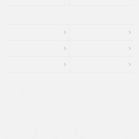
４ＷＤ
定期点検記録簿
ワンオーナーカー
福祉車両
メーカー系販売店取り扱い車
修復歴無し
アルミホイール
寒冷地仕様車
過給機設定モデル（ターボ・スーパーチャージャーなど)
ETC
CDプレーヤー
カーナビゲーション
禁煙車