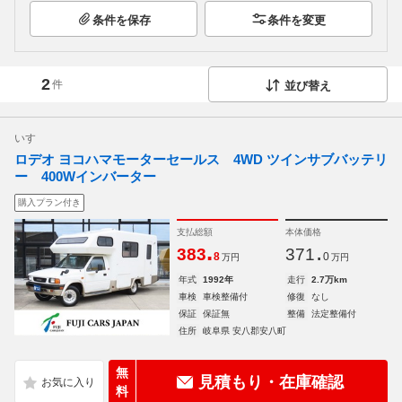
条件を保存
条件を変更
2
件
並び替え
いすゞ
ロデオ ヨコハマモーターセールス 4WD ツインサブバッテリ
ー 400Wインバーター
購入プラン付き
支払総額
本体価格
.
.
383
371
8
0
万円
万円
年式
1992年
走行
2.7万km
車検
車検整備付
修復
なし
保証
保証無
整備
法定整備付
住所
岐阜県 安八郡安八町
無
見積もり・在庫確認
料