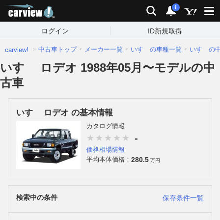
carview!
検索
通知
i
ログイン
ID新規取得
中古車トップ
メーカー一覧
いすゞの車種一覧
いすゞの
carview!
いすゞ ロデオ 1988年05月〜モデルの中
古車
いすゞ ロデオ の基本情報
カタログ情報
-
価格相場情報
280.5
平均本体価格：
万円
検索中の条件
保存条件一覧