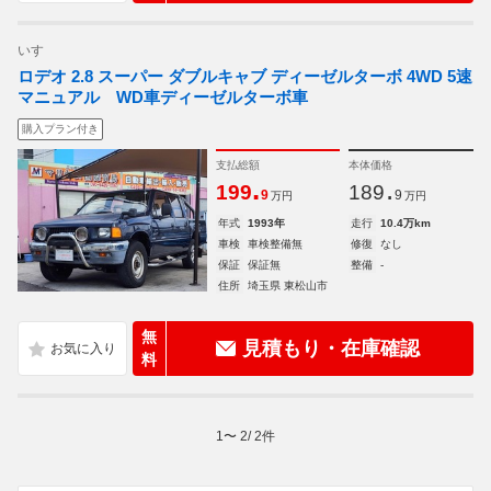
いすゞ
ロデオ 2.8 スーパー ダブルキャブ ディーゼルターボ 4WD 5速
マニュアル WD車ディーゼルターボ車
購入プラン付き
支払総額
本体価格
.
.
199
189
9
9
万円
万円
年式
1993年
走行
10.4万km
車検
車検整備無
修復
なし
保証
保証無
整備
-
住所
埼玉県 東松山市
無
見積もり・在庫確認
料
1
〜
2
/
2
件