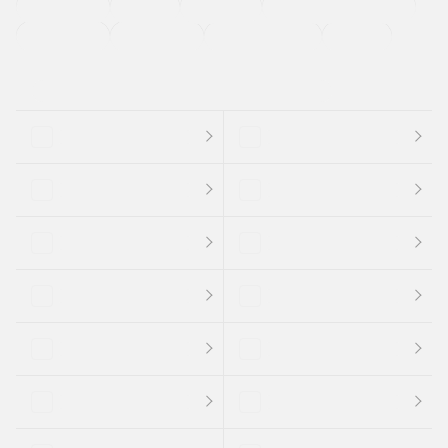
法定整備付き
保証付き
エアバッグ
ディスチャージドランプ
支払総顔あり
クーポンあり
車両品質評価書付
新着車両