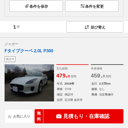
条件を保存
条件を変更
1
件
並び替え
ジャガー
Fタイプクーペ 2.0L P300
保証付
支払総額
本体価格
.
.
479
459
6
9
万円
万円
年式
2018年
走行
2.5万km
車検
'27/9
修復
なし
保証
保証付
整備
法定整備付
住所
石川県 金沢市
無
見積もり・在庫確認
料