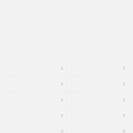
寒冷地仕様車
過給機設定モデル（ターボ・スーパーチャージャーなど)
ETC
CDプレーヤー
カーナビゲーション
禁煙車
法定整備付き
保証付き
エアバッグ
ディスチャージドランプ
支払総顔あり
クーポンあり
車両品質評価書付
新着車両