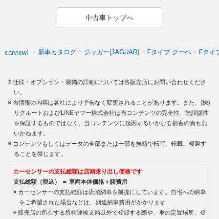
中古車トップへ
新車カタログ
ジャガー(JAGUAR)
Fタイプ クーペ
Fタイ
carview!
仕様・オプション・装備の詳細については各販売店にお問い合わせくださ
い。
当情報の内容は各社により予告なく変更されることがあります。また、(株)
リクルートおよびLINEヤフー株式会社は当コンテンツの完全性、無誤謬性
を保証するものではなく、当コンテンツに起因するいかなる損害の責も負
いかねます。
コンテンツもしくはデータの全部または一部を無断で転写、転載、複製す
ることを禁じます。
カーセンサーの支払総額は店頭乗り出し価格です
支払総額（税込） ＝ 車両本体価格＋諸費用
カーセンサーの支払総額は店頭納車を前提にしています。自宅への納車
をご希望された場合などは、別途納車費用がかかります
販売店の所在する所轄運輸支局以外で登録する際や、車の定置場所、登