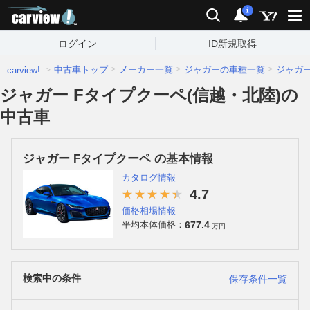
carview!
検索
通知
i
ログイン
ID新規取得
中古車トップ
メーカー一覧
ジャガーの車種一覧
ジャガ
carview!
ジャガー Fタイプクーペ(信越・北陸)の
中古車
ジャガー Fタイプクーペ の基本情報
カタログ情報
4.7
価格相場情報
677.4
平均本体価格：
万円
検索中の条件
保存条件一覧