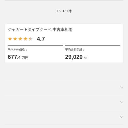
1
〜
1
/
1
件
ジャガー Fタイプクーペ 中古車相場
4.7
平均本体価格：
平均走行距離：
677
29,020
.4
万円
km