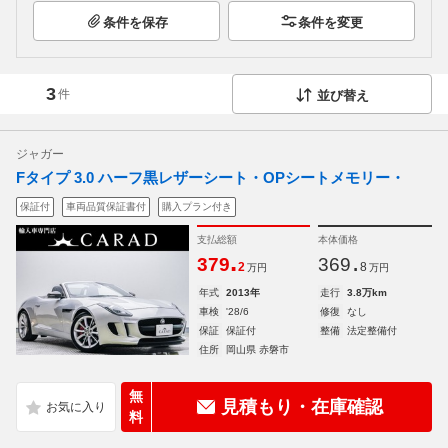
条件を保存
条件を変更
3
件
並び替え
ジャガー
Fタイプ 3.0 ハーフ黒レザーシート・OPシートメモリー・
保証付
車両品質保証書付
購入プラン付き
支払総額
本体価格
.
.
379
369
2
8
万円
万円
年式
2013年
走行
3.8万km
車検
'28/6
修復
なし
保証
保証付
整備
法定整備付
住所
岡山県 赤磐市
無
見積もり・在庫確認
料