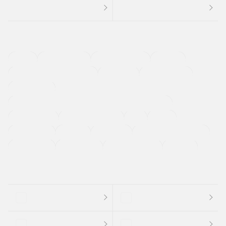
４ＷＤ
定期点検記録簿
ワンオーナーカー
福祉車両
メーカー系販売店取り扱い車
修復歴無し
アルミホイール
寒冷地仕様車
過給機設定モデル（ターボ・スーパーチャージャーなど)
ETC
CDプレーヤー
カーナビゲーション
禁煙車
法定整備付き
保証付き
エアバッグ
ディスチャージドランプ
支払総顔あり
クーポンあり
車両品質評価書付
新着車両