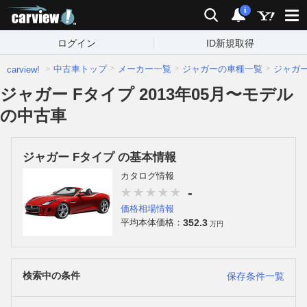
carview!
検索
通知
i
ログイン
ID新規取得
中古車トップ
メーカー一覧
ジャガーの車種一覧
ジャガ
carview!
ジャガー Fタイプ 2013年05月〜モデル
の中古車
ジャガー Fタイプ の基本情報
カタログ情報
-
価格相場情報
352.3
平均本体価格：
万円
検索中の条件
保存条件一覧