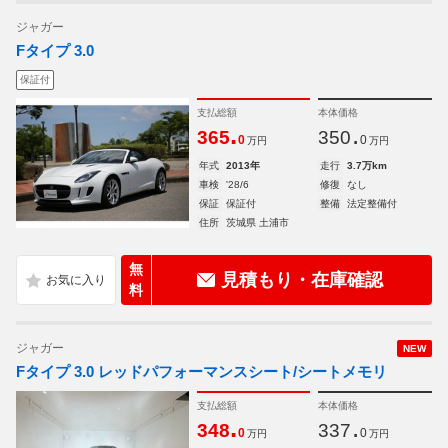
ジャガー
Fタイプ 3.0
保証付
支払総額
本体価格
.
.
365
350
0
0
万円
万円
年式
2013年
走行
3.7万km
車検
'28/6
修復
なし
保証
保証付
整備
法定整備付
住所
茨城県 土浦市
無
見積もり・在庫確認
料
ジャガー
NEW
Fタイプ 3.0 レッドパフォーマンスシート/シートメモリ
支払総額
本体価格
.
.
348
337
0
0
万円
万円