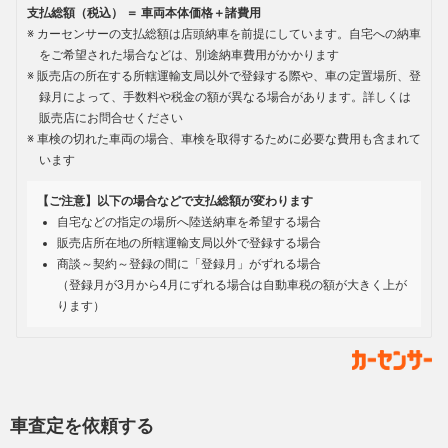
支払総額（税込） ＝ 車両本体価格＋諸費用
カーセンサーの支払総額は店頭納車を前提にしています。自宅への納車
をご希望された場合などは、別途納車費用がかかります
販売店の所在する所轄運輸支局以外で登録する際や、車の定置場所、登
録月によって、手数料や税金の額が異なる場合があります。詳しくは
販売店にお問合せください
車検の切れた車両の場合、車検を取得するために必要な費用も含まれて
います
【ご注意】以下の場合などで支払総額が変わります
自宅などの指定の場所へ陸送納車を希望する場合
販売店所在地の所轄運輸支局以外で登録する場合
商談～契約～登録の間に「登録月」がずれる場合
（登録月が3月から4月にずれる場合は自動車税の額が大きく上が
ります）
車査定を依頼する