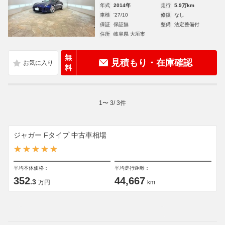
年式
2014年
走行
5.9万km
車検
'27/10
修復
なし
保証
保証無
整備
法定整備付
住所
岐阜県 大垣市
無
見積もり・在庫確認
料
1
〜
3
/
3
件
ジャガー Fタイプ 中古車相場
平均本体価格：
平均走行距離：
352
44,667
.3
万円
km