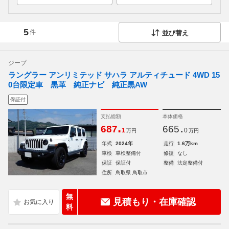
5
件
並び替え
ジープ
ラングラー アンリミテッド サハラ アルティチュード 4WD 15
0台限定車 黒革 純正ナビ 純正黒AW
保証付
支払総額
本体価格
.
.
687
665
1
0
万円
万円
年式
2024年
走行
1.6万km
車検
車検整備付
修復
なし
保証
保証付
整備
法定整備付
住所
鳥取県 鳥取市
無
見積もり・在庫確認
料