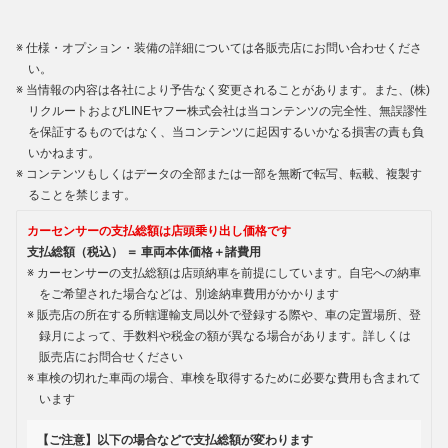
仕様・オプション・装備の詳細については各販売店にお問い合わせくださ
い。
当情報の内容は各社により予告なく変更されることがあります。また、(株)
リクルートおよびLINEヤフー株式会社は当コンテンツの完全性、無誤謬性
を保証するものではなく、当コンテンツに起因するいかなる損害の責も負
いかねます。
コンテンツもしくはデータの全部または一部を無断で転写、転載、複製す
ることを禁じます。
カーセンサーの支払総額は店頭乗り出し価格です
支払総額（税込） ＝ 車両本体価格＋諸費用
カーセンサーの支払総額は店頭納車を前提にしています。自宅への納車
をご希望された場合などは、別途納車費用がかかります
販売店の所在する所轄運輸支局以外で登録する際や、車の定置場所、登
録月によって、手数料や税金の額が異なる場合があります。詳しくは
販売店にお問合せください
車検の切れた車両の場合、車検を取得するために必要な費用も含まれて
います
【ご注意】以下の場合などで支払総額が変わります