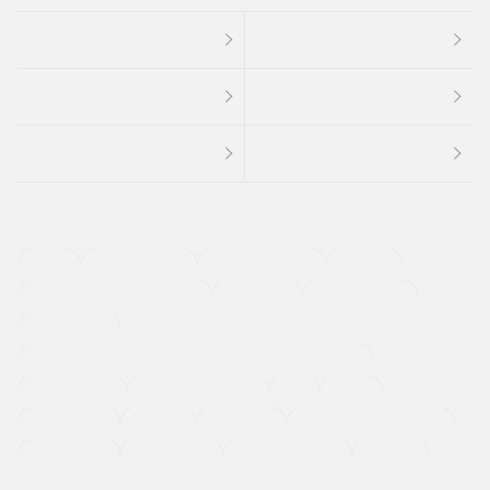
４ＷＤ
定期点検記録簿
ワンオーナーカー
福祉車両
メーカー系販売店取り扱い車
修復歴無し
アルミホイール
寒冷地仕様車
過給機設定モデル（ターボ・スーパーチャージャーなど)
ETC
CDプレーヤー
カーナビゲーション
禁煙車
法定整備付き
保証付き
エアバッグ
ディスチャージドランプ
支払総顔あり
クーポンあり
車両品質評価書付
新着車両