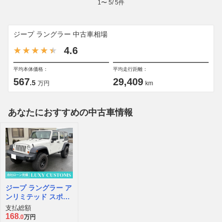
1
〜
5
/
5
件
ジープ ラングラー 中古車相場
4.6
平均本体価格：
平均走行距離：
567
29,409
.5
万円
km
あなたにおすすめの中古車情報
ジープ ラングラー ア
ンリミテッド スポー
ツ 4WD
支払総額
168
.0
万円