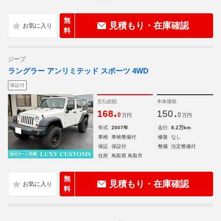
無
見積もり・在庫確認
料
ジープ
ラングラー アンリミテッド スポーツ 4WD
保証付
支払総額
本体価格
.
.
168
150
0
0
万円
万円
年式
2007年
走行
8.2万km
車検
車検整備付
修復
なし
保証
保証付
整備
法定整備付
住所
鳥取県 鳥取市
無
見積もり・在庫確認
料