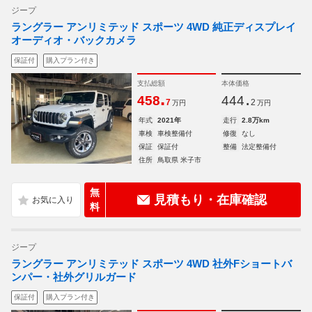
ジープ
ラングラー アンリミテッド スポーツ 4WD 純正ディスプレイ
オーディオ・バックカメラ
保証付
購入プラン付き
支払総額
本体価格
.
.
458
444
7
2
万円
万円
年式
2021年
走行
2.8万km
車検
車検整備付
修復
なし
保証
保証付
整備
法定整備付
住所
鳥取県 米子市
無
見積もり・在庫確認
料
ジープ
ラングラー アンリミテッド スポーツ 4WD 社外Fショートバ
ンパー・社外グリルガード
保証付
購入プラン付き