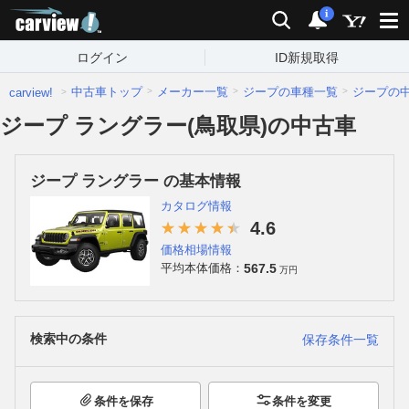
carview!
検索
通知
i
ログイン
ID新規取得
中古車トップ
メーカー一覧
ジープの車種一覧
ジープの
carview!
ジープ ラングラー(鳥取県)の中古車
ジープ ラングラー の基本情報
カタログ情報
4.6
価格相場情報
567.5
平均本体価格：
万円
検索中の条件
保存条件一覧
条件を保存
条件を変更