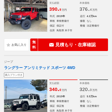
支払総額
本体価格
.
.
390
376
9
4
万円
万円
年式
2019年
走行
4.2万km
車検
車検整備付
修復
なし
保証
保証付
整備
法定整備付
住所
鳥取県 米子市
無
見積もり・在庫確認
料
ジープ
ラングラー アンリミテッド スポーツ 4WD
購入プラン付き
支払総額
本体価格
.
.
340
320
0
0
万円
万円
年式
2015年
走行
5.5万km
車検
車検整備付
修復
なし
保証
保証無
整備
法定整備付
住所
鳥取県 米子市