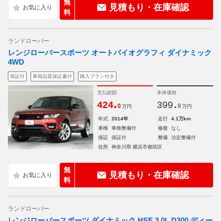
無
見積もり・在庫確認
料
ランドローバー
レンジローバースポーツ オートバイオグラフィ ダイナミック
4WD
保証付
車両品質保証書付
購入プラン付き
支払総額
本体価格
.
.
424
399
0
9
万円
万円
年式
2014年
走行
4.1万km
車検
車検整備付
修復
なし
保証
保証付
整備
法定整備付
住所
神奈川県 横浜市都筑区
無
見積もり・在庫確認
料
ランドローバー
レンジローバースポーツ ダイナミック HSE 3.0L D300 ディー