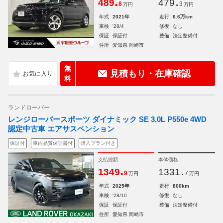
.
.
489
479
8
3
万円
万円
年式
2021年
走行
6.6万km
車検
'28/4
修復
なし
保証
保証付
整備
法定整備付
住所
愛知県 岡崎市
無
見積もり・在庫確認
料
ランドローバー
レンジローバースポーツ ダイナミック SE 3.0L P550e 4WD
認定中古車 エアサスペンション
保証付
車両品質保証書付
購入プラン付き
支払総額
本体価格
.
.
1349
1331
9
7
万円
万円
年式
2025年
走行
800km
車検
'28/10
修復
なし
保証
保証付
整備
法定整備付
住所
愛知県 岡崎市