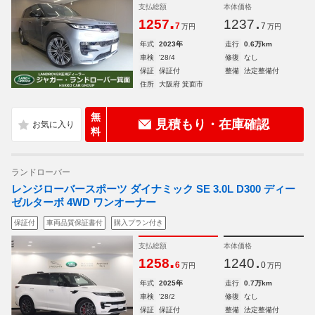
支払総額
本体価格
.
.
1257
1237
7
7
万円
万円
年式
2023年
走行
0.6万km
車検
'28/4
修復
なし
保証
保証付
整備
法定整備付
住所
大阪府 箕面市
無
見積もり・在庫確認
料
ランドローバー
レンジローバースポーツ ダイナミック SE 3.0L D300 ディー
ゼルターボ 4WD ワンオーナー
保証付
車両品質保証書付
購入プラン付き
支払総額
本体価格
.
.
1258
1240
6
0
万円
万円
年式
2025年
走行
0.7万km
車検
'28/2
修復
なし
保証
保証付
整備
法定整備付