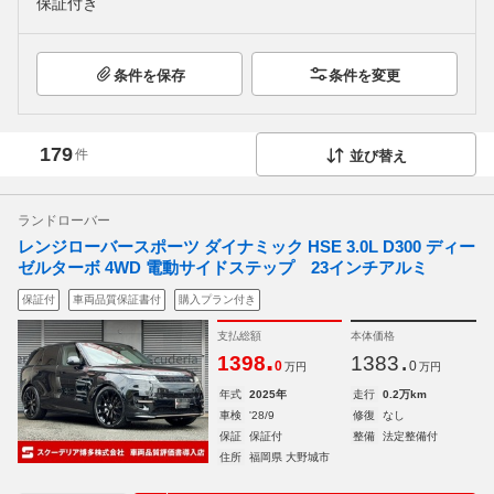
保証付き
条件を保存
条件を変更
179
件
並び替え
ランドローバー
レンジローバースポーツ ダイナミック HSE 3.0L D300 ディー
ゼルターボ 4WD 電動サイドステップ 23インチアルミ
保証付
車両品質保証書付
購入プラン付き
支払総額
本体価格
.
.
1398
1383
0
0
万円
万円
年式
2025年
走行
0.2万km
車検
'28/9
修復
なし
保証
保証付
整備
法定整備付
住所
福岡県 大野城市