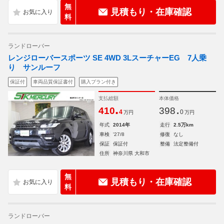
無
見積もり・在庫確認
料
ランドローバー
レンジローバースポーツ SE 4WD 3LスーチャーEG 7人乗
り サンルーフ
保証付
車両品質保証書付
購入プラン付き
支払総額
本体価格
.
.
410
398
4
0
万円
万円
年式
2014年
走行
2.5万km
車検
'27/8
修復
なし
保証
保証付
整備
法定整備付
住所
神奈川県 大和市
無
見積もり・在庫確認
料
ランドローバー