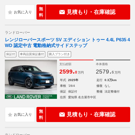
無
見積もり・在庫確認
料
ランドローバー
レンジローバースポーツ SV エディション トゥー 4.4L P635 4
WD 認定中古 電動格納式サイドステップ
保証付
車両品質保証書付
購入プラン付き
支払総額
本体価格
.
.
2599
2579
0
6
万円
万円
年式
2025年
走行
0.3万km
車検
'28/4
修復
なし
保証
保証付
整備
法定整備付
住所
愛知県 名古屋市中区
無
見積もり・在庫確認
料