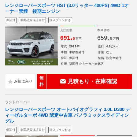
レンジローバースポーツ HST (3.0リッター 400PS) 4WD 1オ
ーナー禁煙 後期エンジン
保証付
車両品質保証書付
購入プラン付き
支払総額
本体価格
.
.
691
659
6
9
万円
万円
年式
2021年
走行
4.8万km
車検
車検整備付
修復
なし
保証
保証付
整備
法定整備付
住所
福岡県 北九州市小倉北区
無
見積もり・在庫確認
料
ランドローバー
レンジローバースポーツ オートバイオグラフィ 3.0L D300 デ
ィーゼルターボ 4WD 認定中古車 パノラミックスライディン
グル
保証付
車両品質保証書付
購入プラン付き