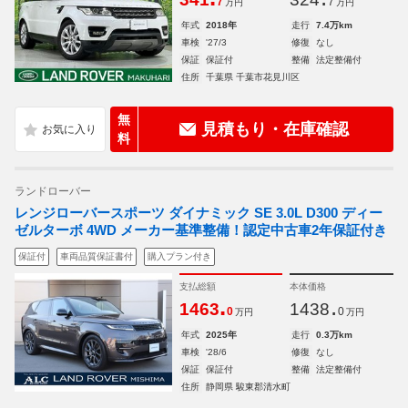
7
7
万円
万円
年式
2018年
走行
7.4万km
車検
'27/3
修復
なし
保証
保証付
整備
法定整備付
住所
千葉県 千葉市花見川区
無
見積もり・在庫確認
料
ランドローバー
レンジローバースポーツ ダイナミック SE 3.0L D300 ディー
ゼルターボ 4WD メーカー基準整備！認定中古車2年保証付き
保証付
車両品質保証書付
購入プラン付き
支払総額
本体価格
.
.
1463
1438
0
0
万円
万円
年式
2025年
走行
0.3万km
車検
'28/6
修復
なし
保証
保証付
整備
法定整備付
住所
静岡県 駿東郡清水町