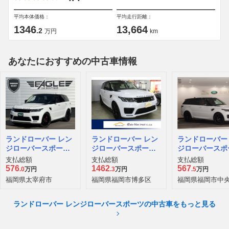
平均本体価格：
平均走行距離：
1346
13,664
.2
万円
km
あなたにおすすめの中古車情報
ランドローバー レン
ランドローバー レン
ランドローバー
ジローバースポーツ
ジローバースポーツ
ジローバースポ
オートバイオグラフ
オートバイオグラフ
HSE ダイナミ
支払総額
支払総額
支払総額
ィ ダイナミック (3.0
ィ ダイナミック (5.0
(ディーゼル 258
576
1462
567
.0
万円
.3
万円
.5
万円
リッター 400PS) 4W
リッター 525PS) 4W
4WD
福岡県太宰府市
福岡県福岡市博多区
福岡県福岡市中
D
D
ランドローバー レンジローバースポーツの中古車をもっと見る