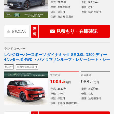
年式
2023年
走行
3.0万km
車検
車検整備付
修復
なし
保証
保証付
整備
法定整備付
住所
東京都 三鷹市
無
見積もり・在庫確認
料
ランドローバー
レンジローバースポーツ ダイナミック SE 3.0L D300 ディー
ゼルターボ 4WD ・パノラマサンルーフ・レザーシート・シー
保証付
車両品質保証書付
支払総額
本体価格
.
.
1004
988
0
0
万円
万円
年式
2023年
走行
3.6万km
車検
'26/11
修復
なし
保証
保証付
整備
法定整備付
住所
北海道 札幌市東区