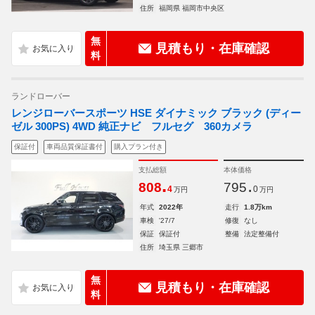
住所
福岡県 福岡市中央区
無
見積もり・在庫確認
料
ランドローバー
レンジローバースポーツ HSE ダイナミック ブラック (ディー
ゼル 300PS) 4WD 純正ナビ フルセグ 360カメラ
保証付
車両品質保証書付
購入プラン付き
支払総額
本体価格
.
.
808
795
4
0
万円
万円
年式
2022年
走行
1.8万km
車検
'27/7
修復
なし
保証
保証付
整備
法定整備付
住所
埼玉県 三郷市
無
見積もり・在庫確認
料