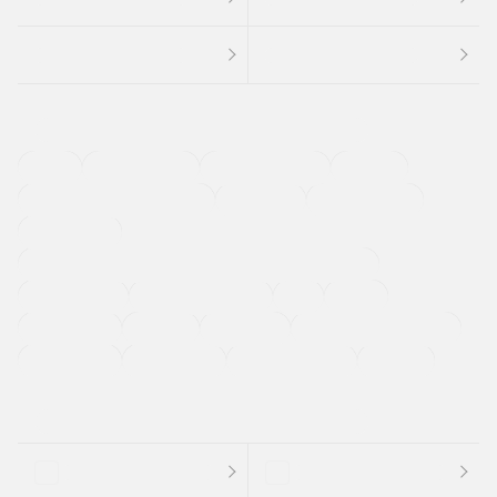
４ＷＤ
定期点検記録簿
ワンオーナーカー
福祉車両
メーカー系販売店取り扱い車
修復歴無し
アルミホイール
寒冷地仕様車
過給機設定モデル（ターボ・スーパーチャージャーなど)
ETC
CDプレーヤー
カーナビゲーション
禁煙車
法定整備付き
保証付き
エアバッグ
ディスチャージドランプ
支払総顔あり
クーポンあり
車両品質評価書付
新着車両