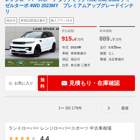
ゼルターボ 4WD 2023MY プレミアムアップグレードインテ
リ
保証付
車両品質保証書付
購入プラン付き
支払総額
本体価格
.
.
915
889
6
9
万円
万円
年式
2023年
走行
5.8万km
車検
車検整備付
修復
なし
保証
保証付
整備
法定整備付
住所
東京都 三鷹市
無
見積もり・在庫確認
料
1
〜
30
/
179
件
ランドローバー レンジローバースポーツ 中古車相場
4.4