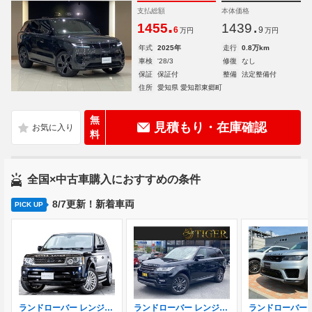
支払総額
本体価格
.
.
1455
1439
6
9
万円
万円
年式
2025年
走行
0.8万km
車検
'28/3
修復
なし
保証
保証付
整備
法定整備付
住所
愛知県 愛知郡東郷町
無
見積もり・在庫確認
料
全国×中古車購入におすすめの条件
8/7更新！新着車両
PICK UP
ランドローバー レンジローバースポーツ 5.0 V8 4WD サンルーフ ブラックレザーシート 純正ナビ
ランドローバー レンジローバースポーツ SE (ディーゼル) 4WD ワンオーナー 純正ナビ フルセグ