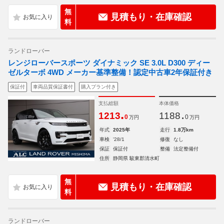
無
見積もり・在庫確認
料
ランドローバー
レンジローバースポーツ ダイナミック SE 3.0L D300 ディー
ゼルターボ 4WD メーカー基準整備！認定中古車2年保証付き
保証付
車両品質保証書付
購入プラン付き
支払総額
本体価格
.
.
1213
1188
0
0
万円
万円
年式
2025年
走行
1.8万km
車検
'28/1
修復
なし
保証
保証付
整備
法定整備付
住所
静岡県 駿東郡清水町
無
見積もり・在庫確認
料
ランドローバー