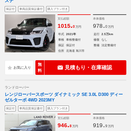
ステ
保証付
車両品質保証書付
購入プラン付き
支払総額
本体価格
.
.
1015
978
0
0
万円
万円
年式
2021年
走行
2.5万km
車検
車検整備付
修復
なし
保証
保証付
整備
法定整備付
住所
北海道 旭川市
無
見積もり・在庫確認
料
ランドローバー
レンジローバースポーツ ダイナミック SE 3.0L D300 ディー
ゼルターボ 4WD 2023MY
保証付
車両品質保証書付
購入プラン付き
支払総額
本体価格
.
.
946
919
8
9
万円
万円