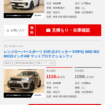
年式
2023年
走行
1.7万km
車検
車検整備付
修復
なし
保証
保証付
整備
法定整備付
住所
神奈川県 横浜市都筑区
無
見積もり・在庫確認
料
ランドローバー
レンジローバースポーツ SVR (5.0リッター 575PS) 4WD MO
MO22インチAW マットプロテクションフィ
保証付
車両品質保証書付
購入プラン付き
支払総額
本体価格
.
.
1118
1098
0
0
万円
万円
年式
2022年
走行
1.8万km
車検
'27/1
修復
なし
保証
保証付
整備
法定整備付
住所
神奈川県 横浜市都筑区