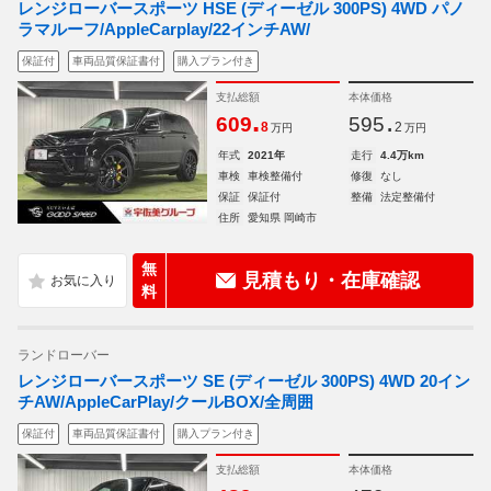
レンジローバースポーツ HSE (ディーゼル 300PS) 4WD パノ
ラマルーフ/AppleCarplay/22インチAW/
保証付
車両品質保証書付
購入プラン付き
支払総額
本体価格
.
.
609
595
8
2
万円
万円
年式
2021年
走行
4.4万km
車検
車検整備付
修復
なし
保証
保証付
整備
法定整備付
住所
愛知県 岡崎市
無
見積もり・在庫確認
料
ランドローバー
レンジローバースポーツ SE (ディーゼル 300PS) 4WD 20イン
チAW/AppleCarPlay/クールBOX/全周囲
保証付
車両品質保証書付
購入プラン付き
支払総額
本体価格