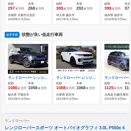
総額
本体
総額
本体
総額
本体
297
268
309
292
399
37
.0
万円
.0
万円
.0
万円
.0
万円
.5
万円
京都府 京都市伏見区
埼玉県 越谷市
福井県 福井市
2009年/2.8万km
2017年/9.2万km
2020年/8.5万km
状態が良い低走行車両
おすすめ
ランドローバー レンジローバースポーツ ダイナミック SE 3.0L D300 ディーゼルターボ 4WD 1オ-ナ- スライディングパノラミックル-フ
ランドローバー レンジローバースポーツ S 3.0L D300 ディーゼルターボ 4WD パノラマルーフ・ブラックエクステリアパッ
総額
本体
総額
本体
総額
本体
1086
1058
1088
1068
1125
11
.6
万円
.0
万円
.8
万円
.0
万円
.0
万円
栃木県 宇都宮市
兵庫県 西宮市
北海道 札幌市東区
2023年/0.9万km
2023年/0.8万km
2024年/0.8万km
ランドローバー
レンジローバースポーツ オートバイオグラフィ 3.0L P550e 4