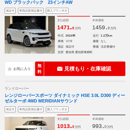
WD ブラックパック 23インチAW
保証付
車両品質保証書付
購入プラン付き
支払総額
本体価格
.
.
1471
1459
6
9
万円
万円
年式
2024年
走行
1.2万km
車検
'27/9
修復
なし
保証
保証付
整備
法定整備付
住所
愛知県 愛知郡東郷町
無
見積もり・在庫確認
料
ランドローバー
レンジローバースポーツ ダイナミック HSE 3.0L D300 ディー
ゼルターボ 4WD MERIDIANサウンド
保証付
車両品質保証書付
購入プラン付き
支払総額
本体価格
.
.
1013
993
0
0
万円
万円