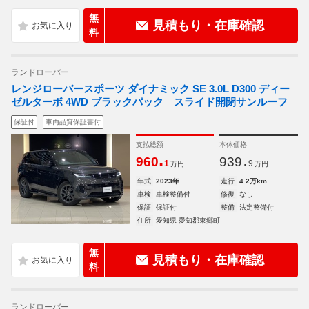
無
見積もり・在庫確認
料
ランドローバー
レンジローバースポーツ ダイナミック SE 3.0L D300 ディー
ゼルターボ 4WD ブラックパック スライド開閉サンルーフ
保証付
車両品質保証書付
支払総額
本体価格
.
.
960
939
1
9
万円
万円
年式
2023年
走行
4.2万km
車検
車検整備付
修復
なし
保証
保証付
整備
法定整備付
住所
愛知県 愛知郡東郷町
無
見積もり・在庫確認
料
ランドローバー