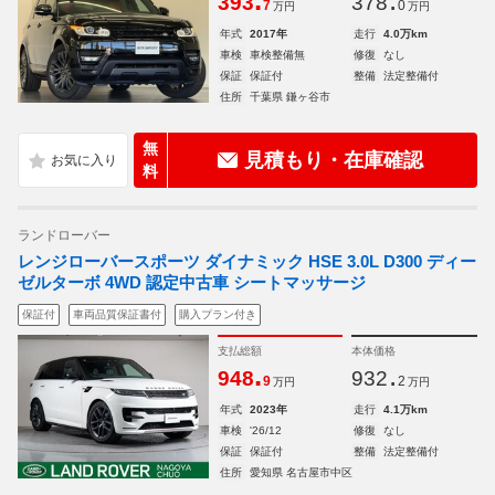
.
.
393
378
7
0
万円
万円
年式
2017年
走行
4.0万km
車検
車検整備無
修復
なし
保証
保証付
整備
法定整備付
住所
千葉県 鎌ヶ谷市
無
見積もり・在庫確認
料
ランドローバー
レンジローバースポーツ ダイナミック HSE 3.0L D300 ディー
ゼルターボ 4WD 認定中古車 シートマッサージ
保証付
車両品質保証書付
購入プラン付き
支払総額
本体価格
.
.
948
932
9
2
万円
万円
年式
2023年
走行
4.1万km
車検
'26/12
修復
なし
保証
保証付
整備
法定整備付
住所
愛知県 名古屋市中区