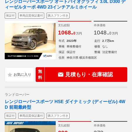
レンジローバースポーツ オートバイオグラフィ 3.0L D300 デ
ィーゼルターボ 4WD 23インチアルミホイール
保証付
車両品質保証書付
購入プラン付き
支払総額
本体価格
.
.
1068
1048
0
0
万円
万円
年式
2023年
走行
2.7万km
車検
車検整備付
修復
なし
保証
保証付
整備
法定整備付
住所
神奈川県 横浜市都筑区
無
見積もり・在庫確認
料
ランドローバー
レンジローバースポーツ HSE ダイナミック (ディーゼル) 4W
D 前期最終型
保証付
車両品質保証書付
購入プラン付き
支払総額
本体価格