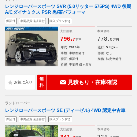
レンジローバースポーツ SVR (5.0リッター 575PS) 4WD 後期
A/Cダイナミクス PSR 黒/茶パフォーマ
保証付
車両品質保証書付
購入プラン付き
支払総額
本体価格
.
.
796
778
7
0
万円
万円
年式
2019年
走行
5.4万km
車検
車検整備付
修復
なし
保証
保証付
整備
法定整備付
住所
千葉県 鎌ヶ谷市
無
見積もり・在庫確認
料
ランドローバー
レンジローバースポーツ SE (ディーゼル) 4WD 認定中古車
保証付
車両品質保証書付
購入プラン付き
支払総額
本体価格
.
.
341
324