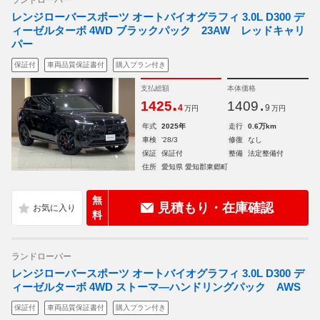
ランドローバー
レンジローバースポーツ オートバイオグラフィ 3.0L D300 デ
ィーゼルターボ 4WD ブラックパック 23AW レッドキャリ
パー
保証付
車両品質保証書付
購入プラン付き
支払総額
本体価格
.
.
1425
1409
4
9
万円
万円
年式
2025年
走行
0.6万km
車検
'28/3
修復
なし
保証
保証付
整備
法定整備付
住所
愛知県 愛知郡東郷町
無
見積もり・在庫確認
料
ランドローバー
レンジローバースポーツ オートバイオグラフィ 3.0L D300 デ
ィーゼルターボ 4WD ストーマ―ハンドリングパック AWS
保証付
車両品質保証書付
購入プラン付き