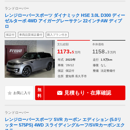
ランドローバー
レンジローバースポーツ ダイナミック HSE 3.0L D300 ディー
ゼルターボ 4WD アイガーグレーサテン 22インチAW ディプ
ロ
保証付
車両品質保証書付
購入プラン付き
支払総額
本体価格
.
.
1173
1158
5
3
万円
万円
年式
2023年
走行
1.9万km
車検
'26/12
修復
なし
保証
保証付
整備
法定整備付
住所
愛知県 長久手市
無
見積もり・在庫確認
料
ランドローバー
レンジローバースポーツ SVR カーボン エディション (5.0リ
ッター 575PS) 4WD スライディングルーフ/SVRカーボンエク