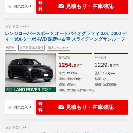
無
見積もり・在庫確認
料
ランドローバー
レンジローバースポーツ オートバイオグラフィ 3.0L D300 デ
ィーゼルターボ 4WD 認定中古車 スライディングサンルーフ
保証付
車両品質保証書付
購入プラン付き
支払総額
本体価格
.
.
1254
1229
8
9
万円
万円
年式
2023年
走行
1.9万km
車検
車検整備付
修復
なし
保証
保証付
整備
法定整備付
住所
愛知県 名古屋市中区
無
見積もり・在庫確認
料
ランドローバー