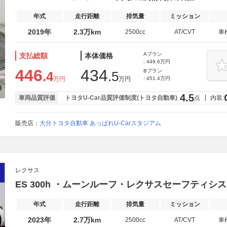
年式
走行距離
排気量
ミッション
2019年
2.3万km
2500cc
AT/CVT
車
Aプラン
支払総額
本体価格
: 449.6万円
446
434
Bプラン
.4
.5
万円
万円
: 451.4万円
4.5
車両品質評価
トヨタU-Car品質評価制度(トヨタ自動車)
点
内装:
販売店：
大分トヨタ自動車 あっぱれU-Carスタジアム
レクサス
ES 300h ・ムーンルーフ・レクサスセーフティシ
年式
走行距離
排気量
ミッション
2023年
2.7万km
2500cc
AT/CVT
車