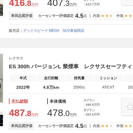
416
407
.8
.3
万円
万円
: 443.7万円
4.5
車両品質評価
カーセンサー評価認定
点
内装:
外装:
販売店：
グッドスピード MEGA SUV東福岡店
レクサス
ES 300h バージョンL 禁煙車 レクサスセーフテ
年式
走行距離
排気量
ミッション
2022年
4.8万km
2500cc
AT/CVT
20
Aプラン
支払総額
本体価格
: 488.9万円
487
478
Bプラン
.8
.0
万円
万円
: 493.6万円
4.5
車両品質評価
カーセンサー評価認定
点
内装:
外装: