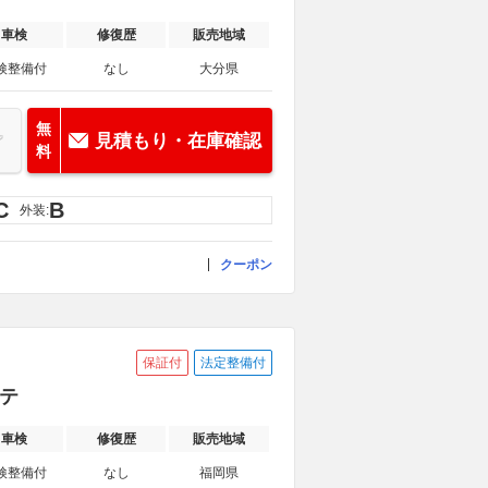
車検
修復歴
販売地域
検整備付
なし
大分県
無
見積もり・在庫確認
料
C
B
外装:
クーポン
保証付
法定整備付
ステ
車検
修復歴
販売地域
検整備付
なし
福岡県