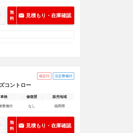
無
見積もり・在庫確認
料
保証付
法定整備付
ーズコントロー
車検
修復歴
販売地域
検整備付
なし
福岡県
無
見積もり・在庫確認
料