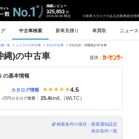
掲載レビュー
325,853
件
時点
※新車カタログのある自動車総合情報
2026.08.06
ログ
中古車検索
新車見積り
車買取
ニュース
車種一覧
レクサスの中古車
ESの中古車
ES(九州・沖縄他)の中古車
沖縄)の中古車
提供：
S の基本情報
4.5
カタログ情報
-
25.4
km/L（WLTC）
：
万円
カタログ燃費：
検索条件の保存・新着通知設定
保存条件一覧