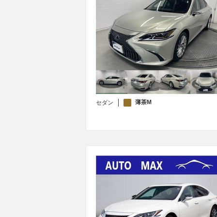
薄茶M
セダン