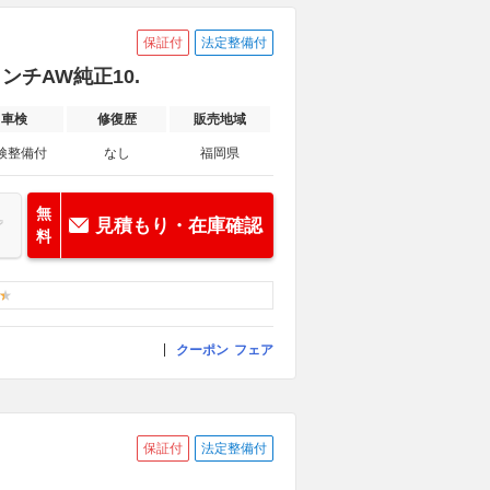
保証付
法定整備付
インチAW純正10.
車検
修復歴
販売地域
検整備付
なし
福岡県
無
見積もり・在庫確認
料
クーポン
フェア
保証付
法定整備付