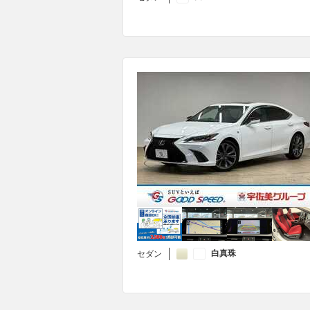
白真珠
セダン