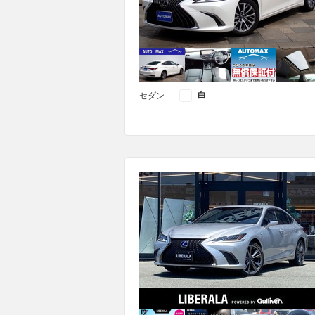
白
セダン