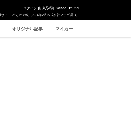
ログイン
[
新規取得
]
Yahoo! JAPAN
サイト5社との比較（2026年2月株式会社プラグ調べ）
オリジナル記事
マイカー