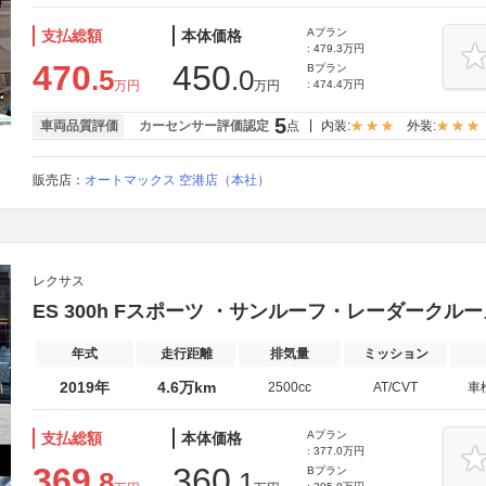
Aプラン
支払総額
本体価格
: 479.3万円
470
450
Bプラン
.5
.0
万円
万円
: 474.4万円
5
車両品質評価
カーセンサー評価認定
点
内装:
外装:
販売店：
オートマックス 空港店（本社）
レクサス
ES 300h Fスポーツ ・サンルーフ・レーダークル
年式
走行距離
排気量
ミッション
2019年
4.6万km
2500cc
AT/CVT
車
Aプラン
支払総額
本体価格
: 377.0万円
369
360
Bプラン
.8
.1