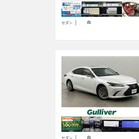
白
セダン
白
セダン