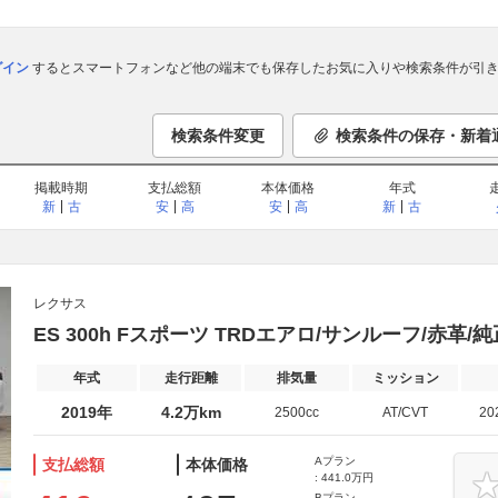
ログイン
するとスマートフォンなど他の端末でも保存したお気に入りや検索条件が引き
検索条件変更
検索条件の保存・新着
掲載時期
支払総額
本体価格
年式
新
古
安
高
安
高
新
古
レクサス
ES 300h Fスポーツ TRDエアロ/サンルーフ/赤革/純
年式
走行距離
排気量
ミッション
2019年
4.2万km
2500cc
AT/CVT
20
Aプラン
支払総額
本体価格
: 441.0万円
Bプラン