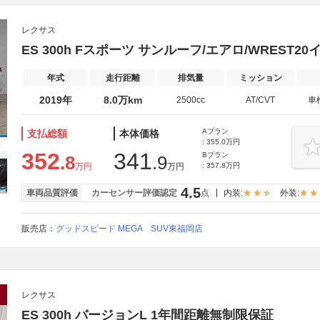
レクサス
ES 300h Fスポーツ サンルーフ/エアロ/WREST20
年式
走行距離
排気量
ミッション
2019年
8.0万km
2500cc
AT/CVT
車
Aプラン
支払総額
本体価格
: 355.0万円
352
341
Bプラン
.8
.9
万円
万円
: 357.8万円
4.5
車両品質評価
カーセンサー評価認定
点
内装:
外装:
販売店：
グッドスピード MEGA SUV東福岡店
レクサス
ES 300h バージョンL 1年間距離無制限保証