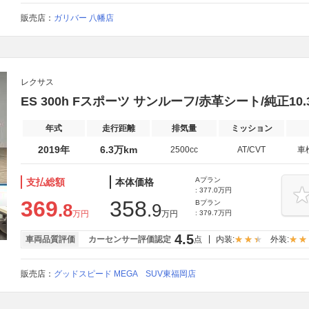
販売店：
ガリバー 八幡店
レクサス
ES 300h Fスポーツ サンルーフ/赤革シート/純正10
年式
走行距離
排気量
ミッション
2019年
6.3万km
2500cc
AT/CVT
車
Aプラン
支払総額
本体価格
: 377.0万円
369
358
Bプラン
.8
.9
万円
万円
: 379.7万円
4.5
車両品質評価
カーセンサー評価認定
点
内装:
外装:
販売店：
グッドスピード MEGA SUV東福岡店