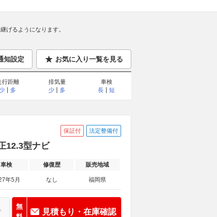
継げるようになります。
通知設定
お気に入り一覧を見る
走行距離
排気量
車検
少
多
少
多
長
短
保証付
法定整備付
正12.3型ナビ
車検
修復歴
販売地域
27年5月
なし
福岡県
無
見積もり・在庫確認
料