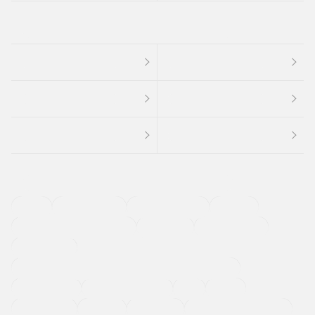
４ＷＤ
定期点検記録簿
ワンオーナーカー
福祉車両
メーカー系販売店取り扱い車
修復歴無し
アルミホイール
寒冷地仕様車
過給機設定モデル（ターボ・スーパーチャージャーなど)
ETC
CDプレーヤー
カーナビゲーション
禁煙車
法定整備付き
保証付き
エアバッグ
ディスチャージドランプ