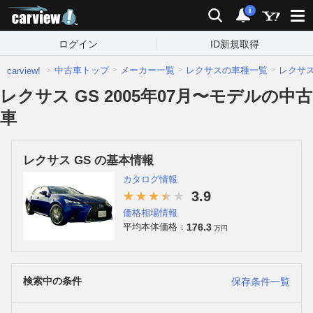
carview!
検索
通知
i
ログイン
ID新規取得
中古車トップ
メーカー一覧
レクサスの車種一覧
レクサ
carview!
レクサス GS 2005年07月〜モデルの中古
車
レクサス GS の基本情報
カタログ情報
3.9
価格相場情報
176.3
平均本体価格：
万円
検索中の条件
保存条件一覧