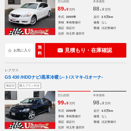
支払総額
本体価格
.
.
89
88
9
9
万円
万円
年式
2005年
走行
2.5万km
車検
車検整備付
修復
なし
保証
保証付
整備
法定整備付
住所
埼玉県 蓮田市
無
見積もり・在庫確認
料
レクサス
GS 430 /HDDナビ/黒革冷暖シ-ト/スマキ-/1オーナ-
保証付
購入プラン付き
支払総額
本体価格
.
.
99
98
9
9
万円
万円
年式
2006年
走行
4.5万km
車検
車検整備付
修復
なし
保証
保証付
整備
法定整備付
住所
埼玉県 蓮田市