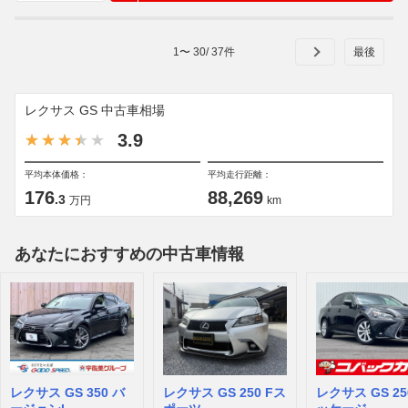
1
〜
30
/
37
件
レクサス GS 中古車相場
3.9
平均本体価格：
平均走行距離：
176
88,269
.3
万円
km
あなたにおすすめの中古車情報
レクサス GS 350 バ
レクサス GS 250 Fス
レクサス GS 25