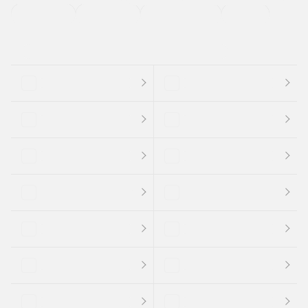
支払総顔あり
クーポンあり
車両品質評価書付
新着車両