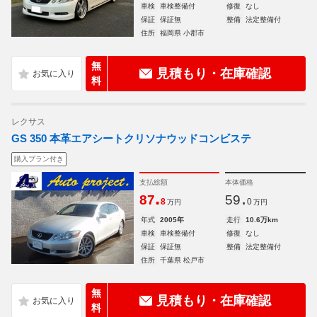
車検
車検整備付
修復
なし
保証
保証無
整備
法定整備付
住所
福岡県 小郡市
無
見積もり・在庫確認
料
レクサス
GS 350 本革エアシートクリソナウッドコンビステ
購入プラン付き
支払総額
本体価格
.
.
87
59
8
0
万円
万円
年式
2005年
走行
10.6万km
車検
車検整備付
修復
なし
保証
保証無
整備
法定整備付
住所
千葉県 松戸市
無
見積もり・在庫確認
料