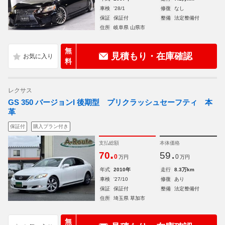
車検
'28/1
修復
なし
保証
保証付
整備
法定整備付
住所
岐阜県 山県市
無
見積もり・在庫確認
料
レクサス
GS 350 バージョンI 後期型 プリクラッシュセーフティ 本
革
保証付
購入プラン付き
支払総額
本体価格
.
.
70
59
0
0
万円
万円
年式
2010年
走行
8.3万km
車検
'27/10
修復
あり
保証
保証付
整備
法定整備付
住所
埼玉県 草加市
無