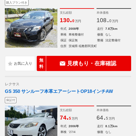
購入プラン付き
支払総額
本体価格
.
.
130
108
0
0
万円
万円
年式
2008年
走行
7.8万km
車検
車検整備付
修復
なし
保証
保証無
整備
法定整備付
住所
茨城県 稲敷郡阿見町
無
見積もり・在庫確認
料
レクサス
GS 350 サンルーフ本革エアーシートOP18インチAW
保証付
支払総額
本体価格
.
.
74
64
5
5
万円
万円
年式
2006年
走行
8.1万km
車検
'27/4
修復
なし