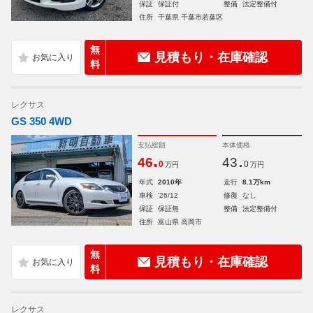
保証
保証付
整備
法定整備付
住所
千葉県 千葉市若葉区
無
見積もり・在庫確認
料
レクサス
GS 350 4WD
支払総額
本体価格
.
.
46
43
0
0
万円
万円
年式
2010年
走行
8.1万km
車検
'26/12
修復
なし
保証
保証無
整備
法定整備付
住所
富山県 高岡市
無
見積もり・在庫確認
料
レクサス