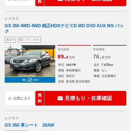
料
レクサス
GS 350 4WD 4WD 純正HDDナビ CD MD DVD AUX MS バッ
ク
保証付
購入プラン付き
支払総額
本体価格
.
.
89
76
8
8
万円
万円
年式
2007年
走行
7.6万km
車検
車検整備付
修復
なし
保証
保証付
整備
法定整備付
住所
新潟県 新潟市南区
無
見積もり・在庫確認
料
レクサス
GS 350 革シート 20AW