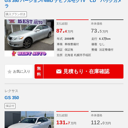
GS 350 バージョンI 4WD ナビフルセグTV CD バックカメ
ラ
購入プラン付き
支払総額
本体価格
.
.
87
73
4
5
万円
万円
年式
2008年
走行
6.3万km
車検
車検整備付
修復
なし
保証
保証無
整備
法定整備付
住所
北海道 札幌市手稲区
無
見積もり・在庫確認
料
レクサス
GS 350
保証付
支払総額
本体価格
.
.
131
112
7
0
万円
万円