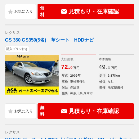
無
見積もり・在庫確認
料
レクサス
GS 350 GS350(5名) 革シート HDDナビ
購入プラン付き
支払総額
本体価格
.
.
72
49
0
5
万円
万円
年式
2005年
走行
5.8万km
車検
車検整備付
修復
なし
保証
保証無
整備
法定整備付
住所
神奈川県 厚木市
無
見積もり・在庫確認
料
レクサス