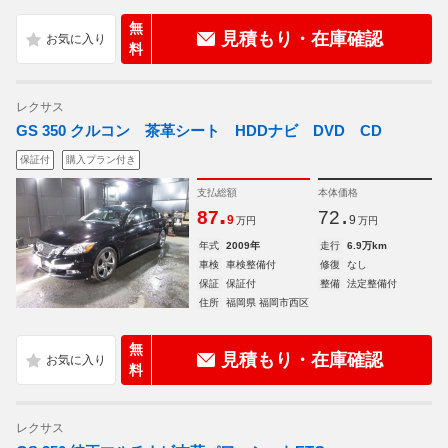
無
見積もり・在庫確認
料
レクサス
GS 350 クルコン 茶革シート HDDナビ DVD CD
保証付
購入プラン付き
支払総額
本体価格
.
.
87
72
9
9
万円
万円
年式
2009年
走行
6.9万km
車検
車検整備付
修復
なし
保証
保証付
整備
法定整備付
住所
福岡県 福岡市西区
無
見積もり・在庫確認
料
レクサス