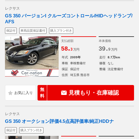
レクサス
GS 350 バージョンI クルーズコントロール/HIDヘッドランプ/
AFS
保証付
車両品質保証書付
購入プラン付き
支払総額
本体価格
.
.
58
39
3
9
万円
万円
年式
2009年
走行
8.7万km
車検
車検整備付
修復
なし
保証
保証付
整備
法定整備付
住所
埼玉県 熊谷市
無
見積もり・在庫確認
料
レクサス
GS 350 オークション評価4.5点高評価車/純正HDDナ
保証付
購入プラン付き