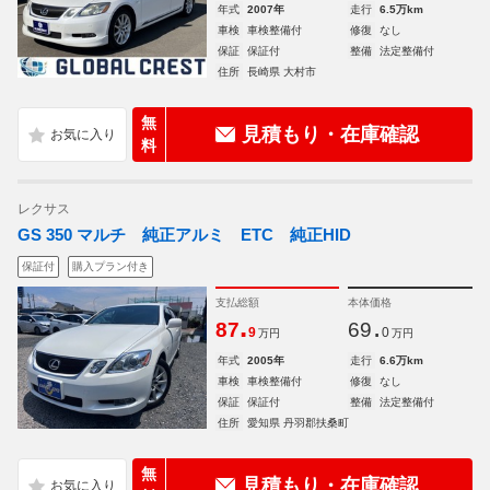
年式
2007年
走行
6.5万km
車検
車検整備付
修復
なし
保証
保証付
整備
法定整備付
住所
長崎県 大村市
無
見積もり・在庫確認
料
レクサス
GS 350 マルチ 純正アルミ ETC 純正HID
保証付
購入プラン付き
支払総額
本体価格
.
.
87
69
9
0
万円
万円
年式
2005年
走行
6.6万km
車検
車検整備付
修復
なし
保証
保証付
整備
法定整備付
住所
愛知県 丹羽郡扶桑町
無
見積もり・在庫確認