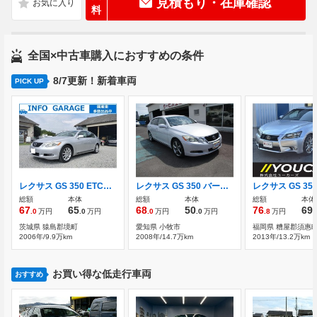
見積もり・在庫確認
料
全国×中古車購入におすすめの条件
8/7更新！新着車両
PICK UP
レクサス GS 350 ETCナビバックカメラテレビ付き
レクサス GS 350 バージョンI
総額
本体
総額
本体
総額
本体
67
65
68
50
76
69
.0
万円
.0
万円
.0
万円
.0
万円
.8
万円
.
茨城県 猿島郡境町
愛知県 小牧市
福岡県 糟屋郡須惠
2006年/9.9万km
2008年/14.7万km
2013年/13.2万km
お買い得な低走行車両
おすすめ