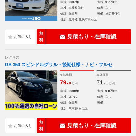
年式
2007年
走行
9.7万km
車検
車検整備付
修復
なし
保証
保証無
整備
法定整備付
住所
北海道 札幌市白石区
無
見積もり・在庫確認
料
レクサス
GS 350 スピンドルグリル・後期仕様・ナビ・フルセ
支払総額
本体価格
.
.
79
71
0
1
万円
万円
年式
2009年
走行
9.9万km
車検
'27/10
修復
なし
保証
保証無
整備
-
住所
東京都 目黒区
無
見積もり・在庫確認
料