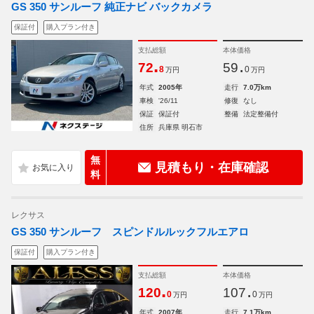
GS 350 サンルーフ 純正ナビ バックカメラ
保証付
購入プラン付き
支払総額
本体価格
.
.
72
59
8
0
万円
万円
年式
2005年
走行
7.0万km
車検
'26/11
修復
なし
保証
保証付
整備
法定整備付
住所
兵庫県 明石市
無
見積もり・在庫確認
料
レクサス
GS 350 サンルーフ スピンドルルックフルエアロ
保証付
購入プラン付き
支払総額
本体価格
.
.
120
107
0
0
万円
万円
年式
2007年
走行
7.1万km