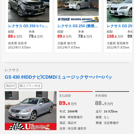
レクサス GS 350 Iパッケージ ETC ナビ TV バックカメラ Bluetooth スマ
レクサス GS 250 (禁煙車)(メーカーHDDナビ)(バックカメラ)(
総額
本体
総額
本体
総額
本体
88
79
89
78
108
99
.0
万円
.0
万円
.9
万円
.9
万円
.8
万円
.
奈良県 奈良市
大阪府 枚方市
大阪府 富田林市
2012年/7.6万km
2012年/7.6万km
2012年/7.8万km
レクサス
GS 430 /HDDナビ/CDMD/ミュージックサーバー/バッ
保証付
購入プラン付き
支払総額
本体価格
.
.
89
88
9
9
万円
万円
年式
2006年
走行
10.5万km
車検
車検整備付
修復
なし
保証
保証付
整備
法定整備付
住所
埼玉県 蓮田市