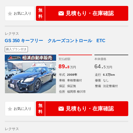
無
見積もり・在庫確認
料
レクサス
GS 350 キーフリー クルーズコントロール ETC
購入プラン付き
支払総額
本体価格
.
.
89
64
8
5
万円
万円
年式
2008年
走行
6.3万km
車検
車検整備付
修復
なし
保証
保証無
整備
法定整備付
住所
福岡県 柳川市
無
見積もり・在庫確認
料
レクサス