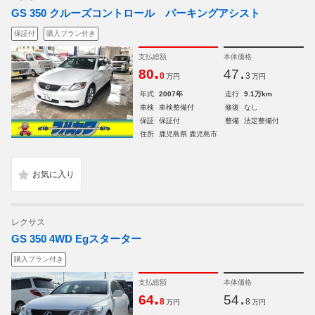
GS 350 クルーズコントロール パーキングアシスト
保証付
購入プラン付き
支払総額
本体価格
.
.
80
47
0
3
万円
万円
年式
2007年
走行
9.1万km
車検
車検整備付
修復
なし
保証
保証付
整備
法定整備付
住所
鹿児島県 鹿児島市
レクサス
GS 350 4WD Egスターター
購入プラン付き
支払総額
本体価格
.
.
64
54
8
8
万円
万円