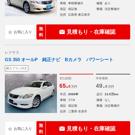
車検
車検整備付
修復
あり
保証
保証無
整備
法定整備付
住所
広島県 東広島市
無
見積もり・在庫確認
料
レクサス
GS 350 オールP 純正ナビ Bカメラ パワーシート
購入プラン付き
支払総額
本体価格
.
.
65
49
0
8
万円
万円
年式
2006年
走行
13.9万km
車検
'27/9
修復
なし
保証
保証無
整備
法定整備付
住所
三重県 名張市
無
見積もり・在庫確認
料