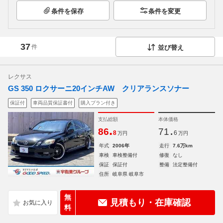
条件を保存
条件を変更
37
件
並び替え
レクサス
GS 350 ロクサーニ20インチAW クリアランスソナー
保証付
車両品質保証書付
購入プラン付き
支払総額
本体価格
.
.
86
71
8
6
万円
万円
年式
2006年
走行
7.6万km
車検
車検整備付
修復
なし
保証
保証付
整備
法定整備付
住所
岐阜県 岐阜市
無
見積もり・在庫確認
料