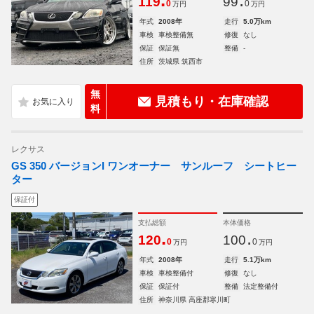
.
.
119
99
0
0
万円
万円
年式
2008年
走行
5.0万km
車検
車検整備無
修復
なし
保証
保証無
整備
-
住所
茨城県 筑西市
無
見積もり・在庫確認
料
レクサス
GS 350 バージョンI ワンオーナー サンルーフ シートヒー
ター
保証付
支払総額
本体価格
.
.
120
100
0
0
万円
万円
年式
2008年
走行
5.1万km
車検
車検整備付
修復
なし
保証
保証付
整備
法定整備付
住所
神奈川県 高座郡寒川町