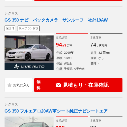
レクサス
GS 350 ナビ バックカメラ サンルーフ 社外19AW
保証付
購入プラン付き
支払総額
本体価格
.
.
94
74
9
9
万円
万円
年式
2005年
走行
3.3万km
車検
'26/12
修復
なし
保証
保証付
整備
-
住所
千葉県 八千代市
無
見積もり・在庫確認
料
レクサス
GS 350 フルエアロ20AW革シート純正ナビシートエア
支払総額
本体価格