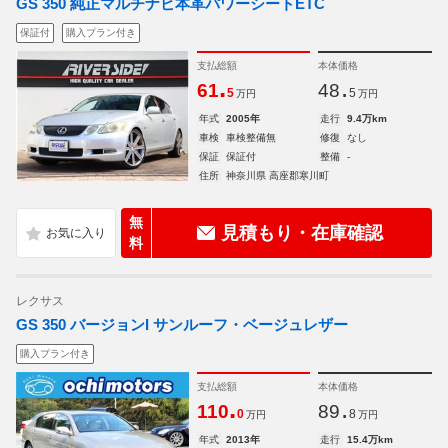
GS 350 純正マルチナビ本革パワーシートETC
保証付
購入プラン付き
支払総額
本体価格
.
.
61
48
5
5
万円
万円
年式
2005年
走行
9.4万km
車検
車検整備無
修復
なし
保証
保証付
整備
-
住所
神奈川県 高座郡寒川町
無
見積もり・在庫確認
料
レクサス
GS 350 バージョンI サンルーフ・ベージュレザー
購入プラン付き
支払総額
本体価格
.
.
110
89
0
8
万円
万円
年式
2013年
走行
15.4万km