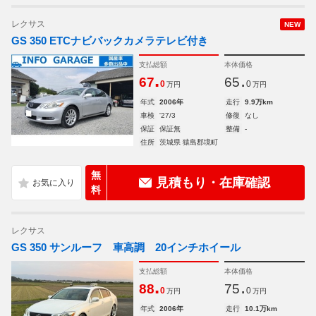
レクサス
NEW
GS 350 ETCナビバックカメラテレビ付き
支払総額
本体価格
.
.
67
65
0
0
万円
万円
年式
2006年
走行
9.9万km
車検
'27/3
修復
なし
保証
保証無
整備
-
住所
茨城県 猿島郡境町
無
見積もり・在庫確認
料
レクサス
GS 350 サンルーフ 車高調 20インチホイール
支払総額
本体価格
.
.
88
75
0
0
万円
万円
年式
2006年
走行
10.1万km