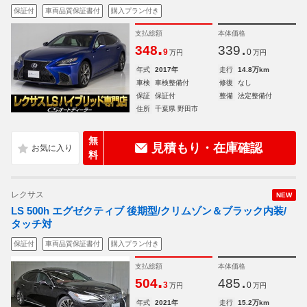
保証付
車両品質保証書付
購入プラン付き
支払総額
本体価格
.
.
348
339
9
0
万円
万円
年式
2017年
走行
14.8万km
車検
車検整備付
修復
なし
保証
保証付
整備
法定整備付
住所
千葉県 野田市
無
見積もり・在庫確認
料
レクサス
NEW
LS 500h エグゼクティブ 後期型/クリムゾン＆ブラック内装/
タッチ対
保証付
車両品質保証書付
購入プラン付き
支払総額
本体価格
.
.
504
485
3
0
万円
万円
年式
2021年
走行
15.2万km