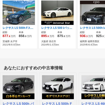
レクサス LS 500h Fスポーツ TRDフロント＆トランクスポイラー
レクサス LS 500 Iパッケージ 最終型後期モデル/1オーナー/禁煙/屋内保管
総額
本体
総額
本体
総額
本体
877
858
895
875
936
925
.8
万円
.0
万円
.0
万円
.0
万円
.3
万円
.0
茨城県 水戸市
大阪府 高石市
福岡県 福岡市西区
2021年/0.9万km
2024年/1.0万km
2025年/0.6万km
あなたにおすすめの中古車情報
レクサス LS 500h バ
レクサス LS 500h F
レクサス LS 46