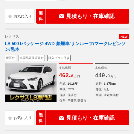
無
見積もり・在庫確認
料
レクサス
NEW
LS 500 Iパッケージ 4WD 禁煙車/サンルーフ/マークレビンソ
ン/黒本
保証付
車両品質保証書付
購入プラン付き
支払総額
本体価格
.
.
462
449
8
0
万円
万円
年式
2018年
走行
6.3万km
車検
'27/9
修復
なし
保証
保証付
整備
法定整備付
住所
千葉県 野田市
無
見積もり・在庫確認
料