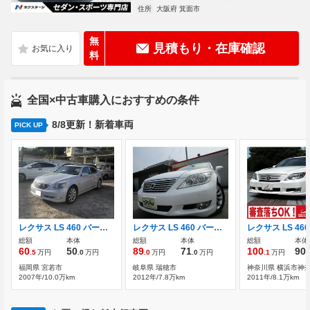
住所
大阪府 箕面市
無
見積もり・在庫確認
料
全国×中古車購入におすすめの条件
8/8更新！新着車両
PICK UP
レクサス LS 460 バージョンU Iパッケージ
レクサス LS 460 バージョンC Iパッケージ 3カ月保証 純正HDDナビ フルセグ
総額
本体
総額
本体
総額
本体
60
50
89
71
100
90
.5
万円
.0
万円
.0
万円
.0
万円
.1
万円
.
福岡県 宮若市
岐阜県 瑞穂市
神奈川県 横浜市神
2007年/10.0万km
2012年/7.8万km
2011年/8.1万km