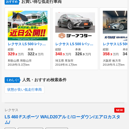
お買い得な低走行車両
おすすめ
レクサス LS 500 Iパッケージ /和歌山県/ガリバー和歌山バイパス店
レクサス LS 500 Iパッケージ 4WD 禁煙車 純正12.3インチナビ フルセグTV
総額
本体
総額
本体
総額
本体
329
322
340
326
358
34
.8
万円
.0
万円
.5
万円
.9
万円
.9
万円
和歌山県 和歌山市
埼玉県 草加市
大阪府 枚方市
2018年/3.3万km
2018年/4.1万km
2018年/5.1万km
人気・おすすめ検索条件
くわしく!
状態が良い低走行車両
レクサス
NEW
LS 460 Fスポーツ WALD20アルミ/ローダウン/エアロカスタ
ム/