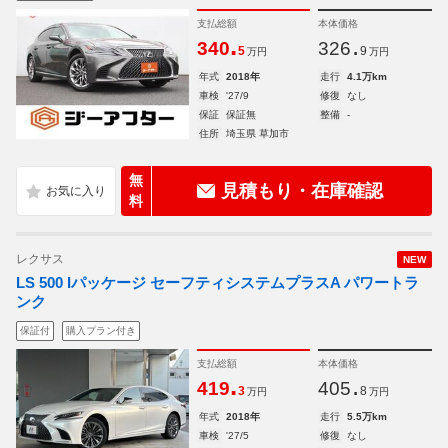
支払総額
本体価格
.
.
340
326
5
9
万円
万円
年式
2018年
走行
4.1万km
車検
'27/9
修復
なし
保証
保証無
整備
-
住所
埼玉県 草加市
無
見積もり・在庫確認
料
レクサス
NEW
LS 500 Iパッケージ セーフティシステムプラスA パワートラ
ンク
保証付
購入プラン付き
支払総額
本体価格
.
.
419
405
3
8
万円
万円
年式
2018年
走行
5.5万km
車検
'27/5
修復
なし