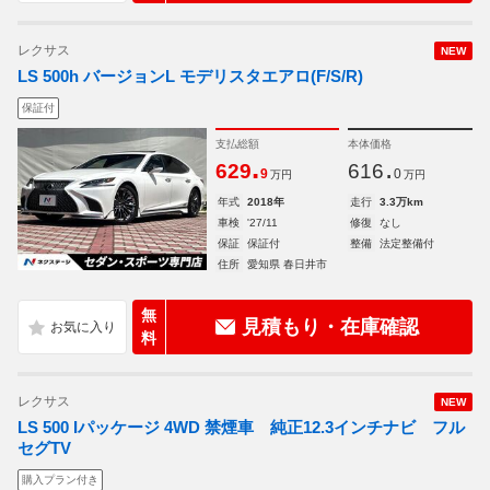
レクサス
NEW
LS 500h バージョンL モデリスタエアロ(F/S/R)
保証付
支払総額
本体価格
.
.
629
616
9
0
万円
万円
年式
2018年
走行
3.3万km
車検
'27/11
修復
なし
保証
保証付
整備
法定整備付
住所
愛知県 春日井市
無
見積もり・在庫確認
料
レクサス
NEW
LS 500 Iパッケージ 4WD 禁煙車 純正12.3インチナビ フル
セグTV
購入プラン付き