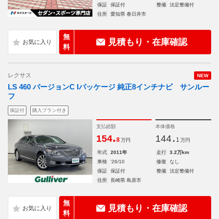
保証
保証付
整備
法定整備付
住所
愛知県 春日井市
無
見積もり・在庫確認
料
レクサス
NEW
LS 460 バージョンC Iパッケージ 純正8インチナビ サンルー
フ
保証付
購入プラン付き
支払総額
本体価格
.
.
154
144
8
1
万円
万円
年式
2011年
走行
3.2万km
車検
'26/10
修復
なし
保証
保証付
整備
法定整備付
住所
長崎県 島原市
無
見積もり・在庫確認
料