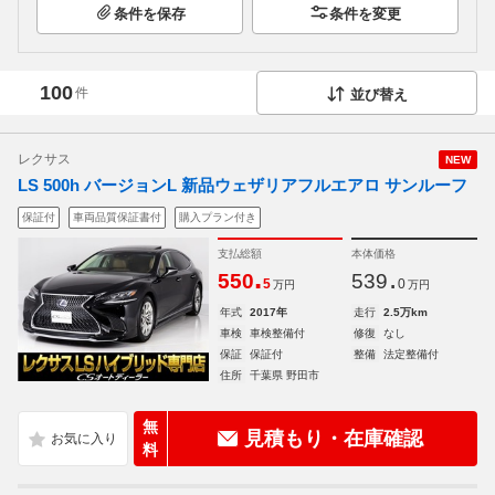
条件を保存
条件を変更
100
件
並び替え
レクサス
NEW
LS 500h バージョンL 新品ウェザリアフルエアロ サンルーフ
保証付
車両品質保証書付
購入プラン付き
支払総額
本体価格
.
.
550
539
5
0
万円
万円
年式
2017年
走行
2.5万km
車検
車検整備付
修復
なし
保証
保証付
整備
法定整備付
住所
千葉県 野田市
無
見積もり・在庫確認
料