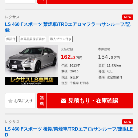
レクサス
NEW
LS 460 Fスポーツ 禁煙車/TRDエアロマフラー/サンルーフ/記
録
保証付
車両品質保証書付
購入プラン付き
支払総額
本体価格
.
.
162
154
2
0
万円
万円
年式
2013年
走行
12.4万km
車検
'26/10
修復
なし
保証
保証付
整備
法定整備付
住所
千葉県 野田市
無
見積もり・在庫確認
料
レクサス
NEW
LS 460 Fスポーツ 後期/禁煙車/TRDエアロ/サンルーフ/連眼LE
D