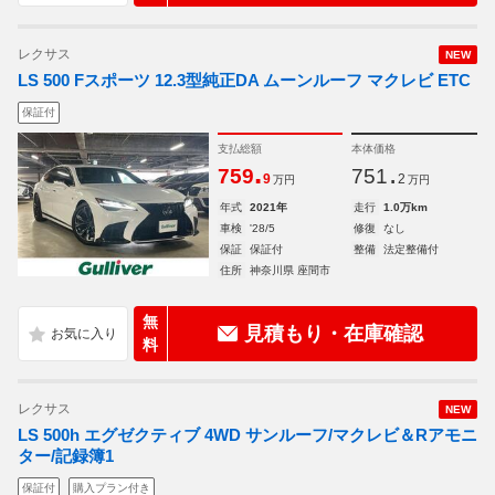
レクサス
NEW
LS 500 Fスポーツ 12.3型純正DA ムーンルーフ マクレビ ETC
保証付
支払総額
本体価格
.
.
759
751
9
2
万円
万円
年式
2021年
走行
1.0万km
車検
'28/5
修復
なし
保証
保証付
整備
法定整備付
住所
神奈川県 座間市
無
見積もり・在庫確認
料
レクサス
NEW
LS 500h エグゼクティブ 4WD サンルーフ/マクレビ＆Rアモニ
ター/記録簿1
保証付
購入プラン付き