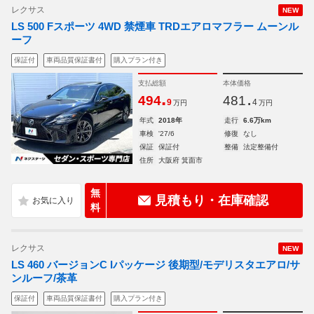
レクサス
NEW
LS 500 Fスポーツ 4WD 禁煙車 TRDエアロマフラー ムーンル
ーフ
保証付
車両品質保証書付
購入プラン付き
支払総額
本体価格
.
.
494
481
9
4
万円
万円
年式
2018年
走行
6.6万km
車検
'27/6
修復
なし
保証
保証付
整備
法定整備付
住所
大阪府 箕面市
無
見積もり・在庫確認
料
レクサス
NEW
LS 460 バージョンC Iパッケージ 後期型/モデリスタエアロ/サ
ンルーフ/茶革
保証付
車両品質保証書付
購入プラン付き