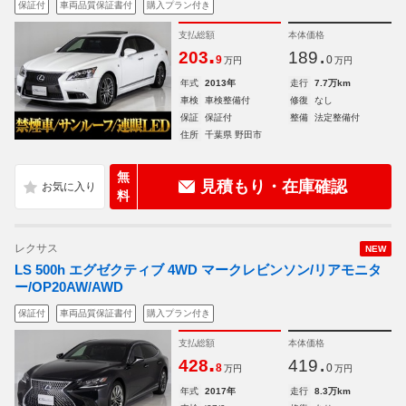
保証付
車両品質保証書付
購入プラン付き
支払総額
本体価格
.
.
203
189
9
0
万円
万円
年式
2013年
走行
7.7万km
車検
車検整備付
修復
なし
保証
保証付
整備
法定整備付
住所
千葉県 野田市
無
見積もり・在庫確認
料
レクサス
NEW
LS 500h エグゼクティブ 4WD マークレビンソン/リアモニタ
ー/OP20AW/AWD
保証付
車両品質保証書付
購入プラン付き
支払総額
本体価格
.
.
428
419
8
0
万円
万円
年式
2017年
走行
8.3万km