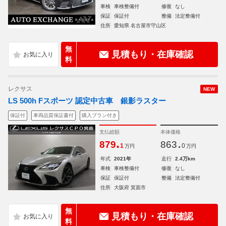
車検
車検整備付
修復
なし
保証
保証付
整備
法定整備付
住所
愛知県 名古屋市守山区
無
見積もり・在庫確認
料
レクサス
NEW
LS 500h Fスポーツ 認定中古車 銀影ラスター
保証付
車両品質保証書付
購入プラン付き
支払総額
本体価格
.
.
879
863
1
0
万円
万円
年式
2021年
走行
2.4万km
車検
車検整備付
修復
なし
保証
保証付
整備
法定整備付
住所
大阪府 箕面市
無
見積もり・在庫確認
料