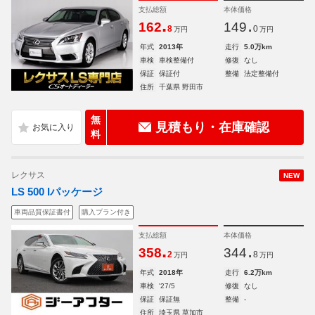
支払総額
本体価格
.
.
162
149
8
0
万円
万円
年式
2013年
走行
5.0万km
車検
車検整備付
修復
なし
保証
保証付
整備
法定整備付
住所
千葉県 野田市
無
見積もり・在庫確認
料
レクサス
NEW
LS 500 Iパッケージ
車両品質保証書付
購入プラン付き
支払総額
本体価格
.
.
358
344
2
8
万円
万円
年式
2018年
走行
6.2万km
車検
'27/5
修復
なし
保証
保証無
整備
-
住所
埼玉県 草加市