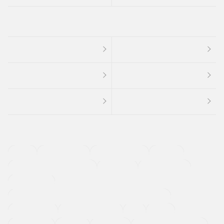
４ＷＤ
定期点検記録簿
ワンオーナーカー
福祉車両
メーカー系販売店取り扱い車
修復歴無し
アルミホイール
寒冷地仕様車
過給機設定モデル（ターボ・スーパーチャージャーなど)
ETC
CDプレーヤー
カーナビゲーション
禁煙車