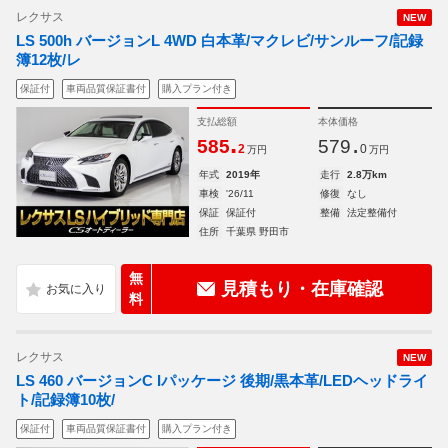
レクサス
NEW
LS 500h バージョンL 4WD 白本革/マクレビ/サンルーフ/記録
簿12枚/レ
保証付
車両品質保証書付
購入プラン付き
支払総額
本体価格
.
.
585
579
2
0
万円
万円
年式
2019年
走行
2.8万km
車検
'26/11
修復
なし
保証
保証付
整備
法定整備付
住所
千葉県 野田市
無
見積もり・在庫確認
料
レクサス
NEW
LS 460 バージョンC Iパッケージ 後期/黒本革/LEDヘッドライ
ト/記録簿10枚/
保証付
車両品質保証書付
購入プラン付き