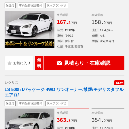
保証付
車両品質保証書付
購入プラン付き
支払総額
本体価格
.
.
167
158
2
0
万円
万円
年式
2012年
走行
12.4万km
車検
'26/12
修復
なし
保証
保証付
整備
法定整備付
住所
千葉県 野田市
無
見積もり・在庫確認
料
レクサス
NEW
LS 500h Iパッケージ 4WD ワンオーナー/禁煙/モデリスタフル
エアロ/
保証付
車両品質保証書付
購入プラン付き
支払総額
本体価格
.
.
363
354
8
0
万円
万円
年式
2018年
走行
12.7万km