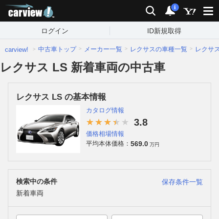
carview!
検索
通知
i
ログイン
ID新規取得
中古車トップ
メーカー一覧
レクサスの車種一覧
レクサ
carview!
レクサス LS 新着車両の中古車
レクサス LS の基本情報
カタログ情報
3.8
価格相場情報
569.0
平均本体価格：
万円
検索中の条件
保存条件一覧
新着車両