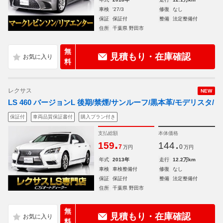
車検
'27/3
修復
なし
保証
保証付
整備
法定整備付
住所
千葉県 野田市
無
見積もり・在庫確認
料
レクサス
NEW
LS 460 バージョンL 後期/禁煙/サンルーフ/黒本革/モデリスタ/
保証付
車両品質保証書付
購入プラン付き
支払総額
本体価格
.
.
159
144
7
0
万円
万円
年式
2013年
走行
12.2万km
車検
車検整備付
修復
なし
保証
保証付
整備
法定整備付
住所
千葉県 野田市
無
見積もり・在庫確認
料