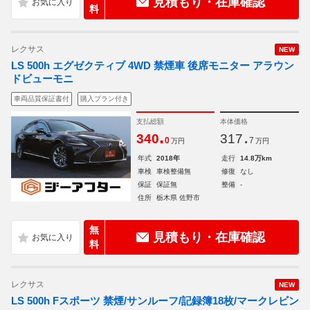
見積もり・在庫確認
料
レクサス
NEW
LS 500h エグゼクティブ 4WD 禁煙車 後席モニター アラウン
ドビューモニ
車両品質保証書付
購入プラン付き
支払総額
本体価格
.
.
340
317
0
7
万円
万円
年式
2018年
走行
14.8万km
車検
車検整備無
修復
なし
保証
保証無
整備
-
住所
栃木県 佐野市
無
見積もり・在庫確認
料
レクサス
NEW
LS 500h Fスポーツ 禁煙/サンルーフ/記録簿18枚/マークレビン