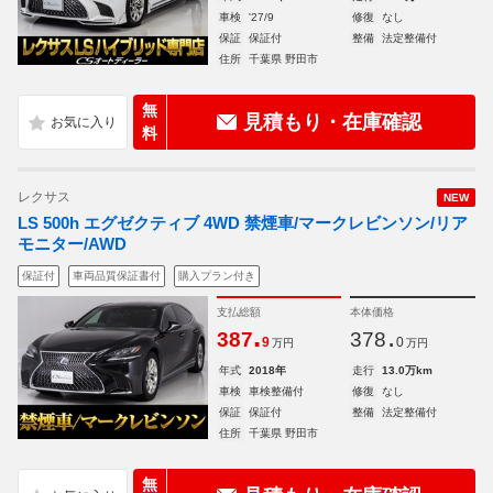
車検
'27/9
修復
なし
保証
保証付
整備
法定整備付
住所
千葉県 野田市
無
見積もり・在庫確認
料
レクサス
NEW
LS 500h エグゼクティブ 4WD 禁煙車/マークレビンソン/リア
モニター/AWD
保証付
車両品質保証書付
購入プラン付き
支払総額
本体価格
.
.
387
378
9
0
万円
万円
年式
2018年
走行
13.0万km
車検
車検整備付
修復
なし
保証
保証付
整備
法定整備付
住所
千葉県 野田市
無