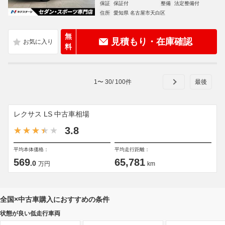
保証
保証付
整備
法定整備付
住所
愛知県 名古屋市天白区
無
見積もり・在庫確認
料
1
〜
30
/
100
件
レクサス LS 中古車相場
3.8
平均本体価格：
平均走行距離：
569
65,781
.0
万円
km
全国×中古車購入におすすめの条件
状態が良い低走行車両