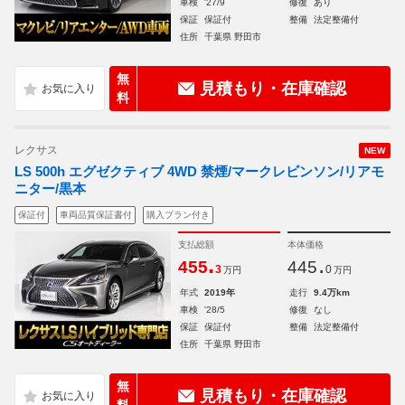
車検
'27/9
修復
あり
保証
保証付
整備
法定整備付
住所
千葉県 野田市
無
見積もり・在庫確認
料
レクサス
NEW
LS 500h エグゼクティブ 4WD 禁煙/マークレビンソン/リアモ
ニター/黒本
保証付
車両品質保証書付
購入プラン付き
支払総額
本体価格
.
.
455
445
3
0
万円
万円
年式
2019年
走行
9.4万km
車検
'28/5
修復
なし
保証
保証付
整備
法定整備付
住所
千葉県 野田市
無
見積もり・在庫確認