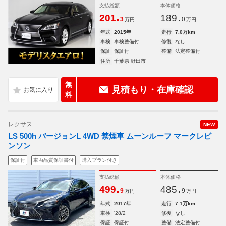
支払総額
本体価格
.
.
201
189
3
0
万円
万円
年式
2015年
走行
7.0万km
車検
車検整備付
修復
なし
保証
保証付
整備
法定整備付
住所
千葉県 野田市
無
見積もり・在庫確認
料
レクサス
NEW
LS 500h バージョンL 4WD 禁煙車 ムーンルーフ マークレビ
ンソン
保証付
車両品質保証書付
購入プラン付き
支払総額
本体価格
.
.
499
485
9
9
万円
万円
年式
2017年
走行
7.1万km
車検
'28/2
修復
なし
保証
保証付
整備
法定整備付