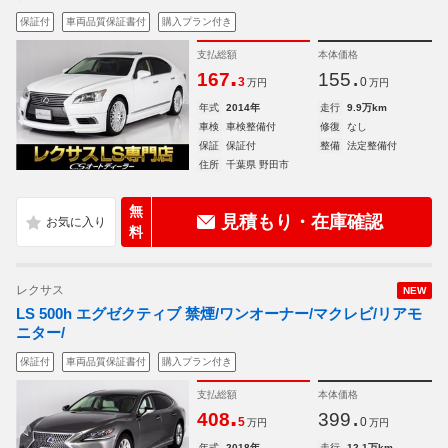
保証付
車両品質保証書付
購入プラン付き
支払総額
本体価格
.
.
167
155
3
0
万円
万円
年式
2014年
走行
9.9万km
車検
車検整備付
修復
なし
保証
保証付
整備
法定整備付
住所
千葉県 野田市
無
見積もり・在庫確認
料
レクサス
NEW
LS 500h エグゼクティブ 禁煙/ワンオーナー/マクレビ/リアモ
ニター/
保証付
車両品質保証書付
購入プラン付き
支払総額
本体価格
.
.
408
399
5
0
万円
万円
年式
2018年
走行
12.1万km