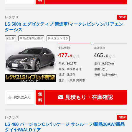
料
レクサス
NEW
LS 500h エグゼクティブ 禁煙車/マークレビンソン/リアエン
ターシス
保証付
車両品質保証書付
購入プラン付き
支払総額
本体価格
.
.
477
465
9
0
万円
万円
年式
2017年
走行
9.5万km
車検
車検整備付
修復
なし
保証
保証付
整備
法定整備付
住所
千葉県 野田市
無
見積もり・在庫確認
料
レクサス
NEW
LS 460 バージョンC Iパッケージ サンルーフ/新品20AW/新品
タイヤ/WALDエア