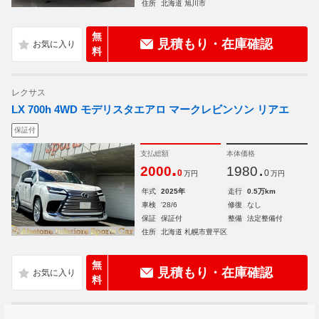
住所
北海道 旭川市
無
見積もり・在庫確認
料
レクサス
LX 700h 4WD モデリスタエアロ マークレビンソン リアエ
保証付
支払総額
本体価格
.
.
2000
1980
0
0
万円
万円
年式
2025年
走行
0.5万km
車検
'28/6
修復
なし
保証
保証付
整備
法定整備付
住所
北海道 札幌市豊平区
無
見積もり・在庫確認
料