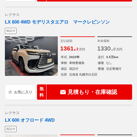
レクサス
LX 600 4WD モデリスタエアロ マークレビンソン
保証付
支払総額
本体価格
.
.
1361
1330
3
0
万円
万円
年式
2022年
走行
3.5万km
車検
車検整備無
修復
なし
保証
保証付
整備
法定整備付
住所
北海道 札幌市白石区
無
見積もり・在庫確認
料
レクサス
LX 600 オフロード 4WD
保証付