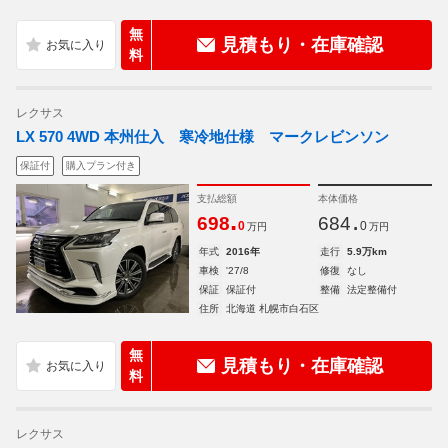
無
見積もり・在庫確認
料
レクサス
LX 570 4WD 本州仕入 寒冷地仕様 マークレビンソン
保証付
購入プラン付き
支払総額
本体価格
.
.
698
684
0
0
万円
万円
年式
2016年
走行
5.9万km
車検
'27/8
修復
なし
保証
保証付
整備
法定整備付
住所
北海道 札幌市白石区
無
見積もり・在庫確認
料
レクサス