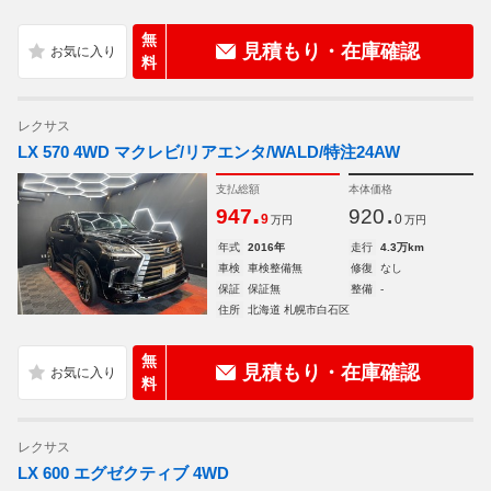
無
見積もり・在庫確認
料
レクサス
LX 570 4WD マクレビ/リアエンタ/WALD/特注24AW
支払総額
本体価格
.
.
947
920
9
0
万円
万円
年式
2016年
走行
4.3万km
車検
車検整備無
修復
なし
保証
保証無
整備
-
住所
北海道 札幌市白石区
無
見積もり・在庫確認
料
レクサス
LX 600 エグゼクティブ 4WD