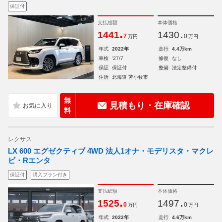
保証付
支払総額
本体価格
.
.
1441
1430
7
0
万円
万円
年式
2022年
走行
4.4万km
車検
'27/7
修復
なし
保証
保証付
整備
法定整備付
住所
北海道 苫小牧市
無
見積もり・在庫確認
料
レクサス
LX 600 エグゼクティブ 4WD 法人1オナ・モデリスタ・マクレ
ビ・Rエンタ
保証付
購入プラン付き
支払総額
本体価格
.
.
1525
1497
0
0
万円
万円
年式
2022年
走行
4.6万km