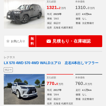
支払総額
本体価格
.
.
1321
1310
2
0
万円
万円
年式
2023年
走行
4.0万km
車検
'28/2
修復
なし
保証
保証付
整備
法定整備付
住所
北海道 札幌市東区
無
見積もり・在庫確認
料
レクサス
LX 570 4WD 570 4WD WALDエアロ 左右4本出しマフラー
保証付
支払総額
本体価格
.
.
770
760
0
0
万円
万円
年式
2017年
走行
4.1万km
車検
'28/4
修復
なし
保証
保証付
整備
法定整備付
住所
北海道 札幌市北区