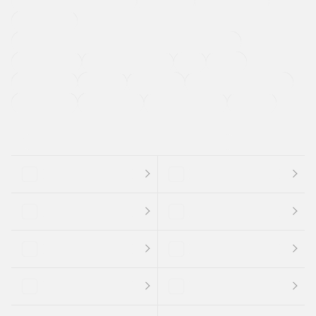
寒冷地仕様車
過給機設定モデル（ターボ・スーパーチャージャーなど)
ETC
CDプレーヤー
カーナビゲーション
禁煙車
法定整備付き
保証付き
エアバッグ
ディスチャージドランプ
支払総顔あり
クーポンあり
車両品質評価書付
新着車両