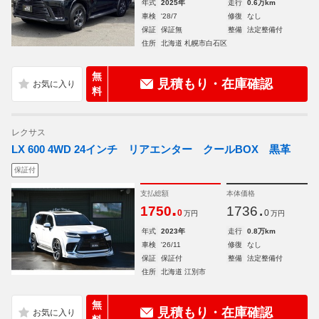
年式
2025年
走行
0.6万km
車検
'28/7
修復
なし
保証
保証無
整備
法定整備付
住所
北海道 札幌市白石区
無
見積もり・在庫確認
料
レクサス
LX 600 4WD 24インチ リアエンター クールBOX 黒革
保証付
支払総額
本体価格
.
.
1750
1736
0
0
万円
万円
年式
2023年
走行
0.8万km
車検
'26/11
修復
なし
保証
保証付
整備
法定整備付
住所
北海道 江別市
無
見積もり・在庫確認