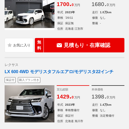
.
.
1700
1680
0
0
万円
万円
年式
2023年
走行
1.0万km
車検
'26/11
修復
なし
保証
保証無
整備
-
住所
北海道 江別市
無
見積もり・在庫確認
料
レクサス
LX 600 4WD モデリスタフルエアロ/モデリスタ22インチ
保証付
購入プラン付き
支払総額
本体価格
.
.
1429
1398
0
0
万円
万円
年式
2023年
走行
1.4万km
車検
車検整備付
修復
なし
保証
保証付
整備
法定整備付
住所
北海道 旭川市