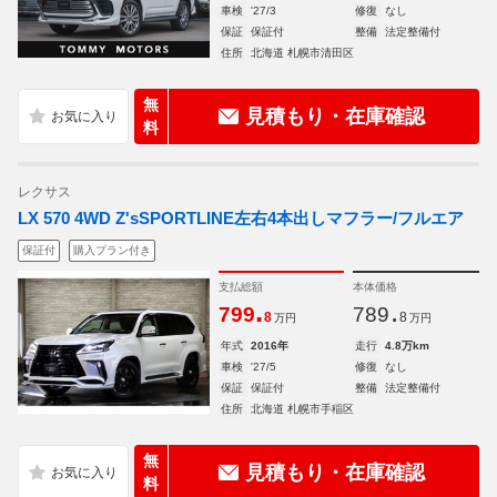
車検
'27/3
修復
なし
保証
保証付
整備
法定整備付
住所
北海道 札幌市清田区
無
見積もり・在庫確認
料
レクサス
LX 570 4WD Z'sSPORTLINE左右4本出しマフラー/フルエア
保証付
購入プラン付き
支払総額
本体価格
.
.
799
789
8
8
万円
万円
年式
2016年
走行
4.8万km
車検
'27/5
修復
なし
保証
保証付
整備
法定整備付
住所
北海道 札幌市手稲区
無
見積もり・在庫確認
料