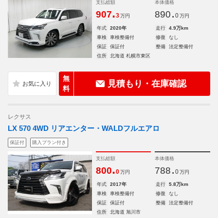
支払総額
本体価格
.
.
907
890
3
0
万円
万円
年式
2020年
走行
4.9万km
車検
車検整備付
修復
なし
保証
保証付
整備
法定整備付
住所
北海道 札幌市東区
無
見積もり・在庫確認
料
レクサス
LX 570 4WD リアエンター・WALDフルエアロ
保証付
購入プラン付き
支払総額
本体価格
.
.
800
788
0
0
万円
万円
年式
2017年
走行
5.8万km
車検
車検整備付
修復
なし
保証
保証付
整備
法定整備付
住所
北海道 旭川市