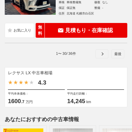
車検
車検整備無
修復
なし
保証
保証無
整備
-
住所
北海道 札幌市白石区
無
見積もり・在庫確認
料
1
〜
30
/
36
件
レクサス LX 中古車相場
4.3
平均本体価格：
平均走行距離：
1600
14,245
.7
万円
km
あなたにおすすめの中古車情報