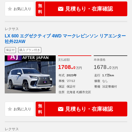
無
見積もり・在庫確認
料
レクサス
LX 600 エグゼクティブ 4WD マークレビンソン リアエンター
社外22AW
保証付
購入プラン付き
支払総額
本体価格
.
.
1708
1678
0
0
万円
万円
年式
2023年
走行
1.7万km
車検
'27/12
修復
なし
保証
保証付
整備
法定整備付
住所
北海道 札幌市北区
無
見積もり・在庫確認
料
レクサス