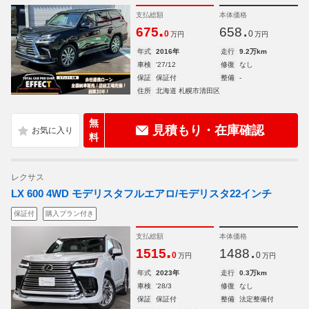
支払総額
本体価格
.
.
675
658
0
0
万円
万円
年式
2016年
走行
9.2万km
車検
'27/12
修復
なし
保証
保証付
整備
-
住所
北海道 札幌市清田区
無
見積もり・在庫確認
料
レクサス
LX 600 4WD モデリスタフルエアロ/モデリスタ22インチ
保証付
購入プラン付き
支払総額
本体価格
.
.
1515
1488
0
0
万円
万円
年式
2023年
走行
0.3万km
車検
'28/3
修復
なし
保証
保証付
整備
法定整備付