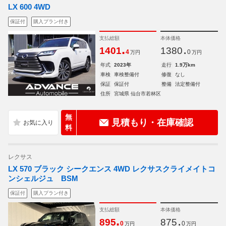
LX 600 4WD
保証付
購入プラン付き
支払総額
本体価格
.
.
1401
1380
4
0
万円
万円
年式
2023年
走行
1.9万km
車検
車検整備付
修復
なし
保証
保証付
整備
法定整備付
住所
宮城県 仙台市若林区
無
見積もり・在庫確認
料
レクサス
LX 570 ブラック シークエンス 4WD レクサスクライメイトコ
ンシェルジュ BSM
保証付
購入プラン付き
支払総額
本体価格
.
.
895
875
0
0
万円
万円