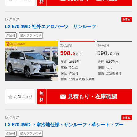
料
レクサス
NEW
LX 570 4WD 社外エアロパーツ サンルーフ
保証付
購入プラン付き
支払総額
本体価格
.
.
598
590
0
0
万円
万円
年式
2016年
走行
8.9万km
車検
'26/12
修復
なし
保証
保証付
整備
法定整備付
住所
北海道 札幌市東区
無
見積もり・在庫確認
料
レクサス
NEW
LX 570 4WD ・寒冷地仕様・サンルーフ・革シート・マー
保証付
購入プラン付き