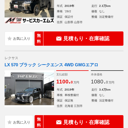
年式
2019年
走行
2.3万km
車検
'28/2
修復
なし
保証
保証付
整備
法定整備付
住所
山形県 山形市
無
見積もり・在庫確認
料
レクサス
LX 570 ブラック シークエンス 4WD GMGエアロ
支払総額
本体価格
.
.
1100
1080
0
0
万円
万円
年式
2019年
走行
3.4万km
車検
車検整備付
修復
なし
保証
保証無
整備
法定整備付
住所
北海道 江別市
無
見積もり・在庫確認
料