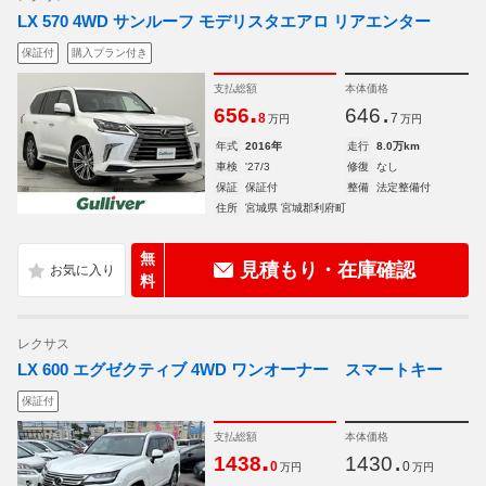
LX 570 4WD サンルーフ モデリスタエアロ リアエンター
保証付
購入プラン付き
支払総額
本体価格
.
.
656
646
8
7
万円
万円
年式
2016年
走行
8.0万km
車検
'27/3
修復
なし
保証
保証付
整備
法定整備付
住所
宮城県 宮城郡利府町
無
見積もり・在庫確認
料
レクサス
LX 600 エグゼクティブ 4WD ワンオーナー スマートキー
保証付
支払総額
本体価格
.
.
1438
1430
0
0
万円
万円