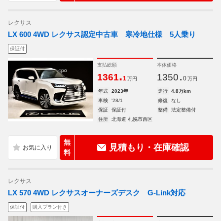
レクサス
LX 600 4WD レクサス認定中古車 寒冷地仕様 5人乗り
保証付
支払総額
本体価格
.
.
1361
1350
1
0
万円
万円
年式
2023年
走行
4.8万km
車検
'28/1
修復
なし
保証
保証付
整備
法定整備付
住所
北海道 札幌市西区
無
見積もり・在庫確認
料
レクサス
LX 570 4WD レクサスオーナーズデスク G-Link対応
保証付
購入プラン付き