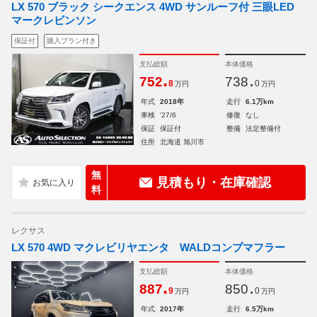
LX 570 ブラック シークエンス 4WD サンルーフ付 三眼LED
マークレビンソン
保証付
購入プラン付き
支払総額
本体価格
.
.
752
738
8
0
万円
万円
年式
2018年
走行
6.1万km
車検
'27/6
修復
なし
保証
保証付
整備
法定整備付
住所
北海道 旭川市
無
見積もり・在庫確認
料
レクサス
LX 570 4WD マクレビリヤエンタ WALDコンプマフラー
支払総額
本体価格
.
.
887
850
9
0
万円
万円
年式
2017年
走行
6.5万km