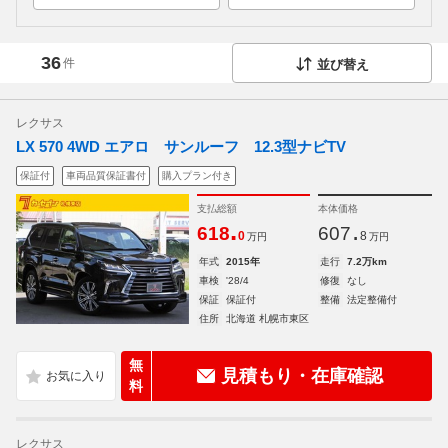
36
件
並び替え
レクサス
LX 570 4WD エアロ サンルーフ 12.3型ナビTV
保証付
車両品質保証書付
購入プラン付き
支払総額
本体価格
.
.
618
607
0
8
万円
万円
年式
2015年
走行
7.2万km
車検
'28/4
修復
なし
保証
保証付
整備
法定整備付
住所
北海道 札幌市東区
無
見積もり・在庫確認
料
レクサス