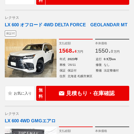
料
レクサス
LX 600 オフロード 4WD DELTA FORCE GEOLANDAR MT
保証付
支払総額
本体価格
.
.
1568
1550
4
0
万円
万円
年式
2023年
走行
0.9万km
車検
'26/11
修復
なし
保証
保証付
整備
法定整備付
住所
北海道 札幌市東区
無
見積もり・在庫確認
料
レクサス
LX 600 4WD GMGエアロ
支払総額
本体価格