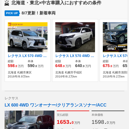
北海道・東北×中古車購入におすすめの条件
8/7更新！新着車両
PICK UP
レクサス LX 570 4WD 社外エアロパーツ サンルーフ
レクサス LX 570 4WD 本州仕入・革シート・サンルーフ・ナビ・TV
総額
本体
総額
本体
総額
本体
598
590
648
640
675
65
.0
万円
.0
万円
.0
万円
.0
万円
.0
万円
北海道 札幌市東区
北海道 札幌市手稲区
北海道 札幌市清田
2016年/8.9万km
2016年/8.2万km
2016年/9.2万km
レクサス
LX 600 4WD ワンオーナー/クリアランスソナー/ACC
支払総額
本体価格
.
.
1653
1598
0
0
万円
万円