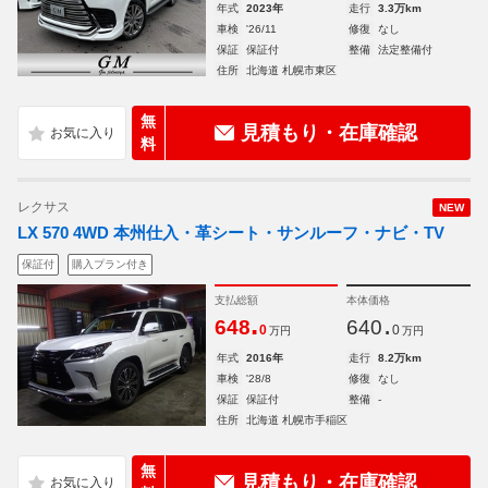
年式
2023年
走行
3.3万km
車検
'26/11
修復
なし
保証
保証付
整備
法定整備付
住所
北海道 札幌市東区
無
見積もり・在庫確認
料
レクサス
NEW
LX 570 4WD 本州仕入・革シート・サンルーフ・ナビ・TV
保証付
購入プラン付き
支払総額
本体価格
.
.
648
640
0
0
万円
万円
年式
2016年
走行
8.2万km
車検
'28/8
修復
なし
保証
保証付
整備
-
住所
北海道 札幌市手稲区
無
見積もり・在庫確認