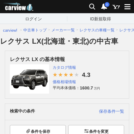
carview!
検索
通知
i
ログイン
ID新規取得
中古車トップ
メーカー一覧
レクサスの車種一覧
レクサ
carview!
レクサス LX(北海道・東北)の中古車
レクサス LX の基本情報
カタログ情報
4.3
価格相場情報
1600.7
平均本体価格：
万円
検索中の条件
保存条件一覧
条件を保存
条件を変更