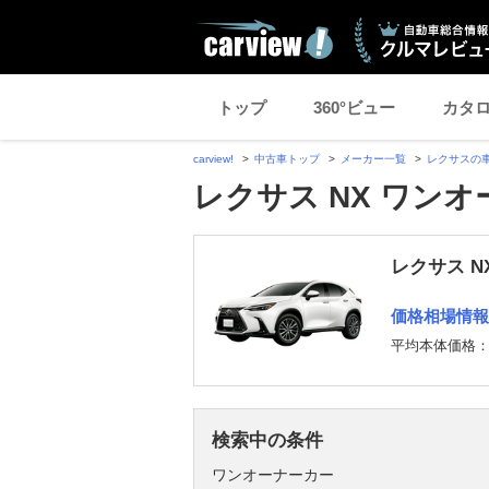
トップ
360°ビュー
カタ
carview!
中古車トップ
メーカー一覧
レクサスの
レクサス NX ワン
レクサス N
価格相場情報
平均本体価格
検索中の条件
ワンオーナーカー