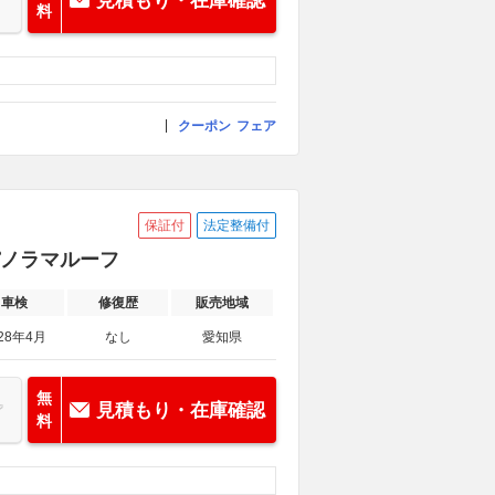
見積もり・在庫確認
料
クーポン
フェア
保証付
法定整備付
 パノラマルーフ
車検
修復歴
販売地域
28年4月
なし
愛知県
無
見積もり・在庫確認
料