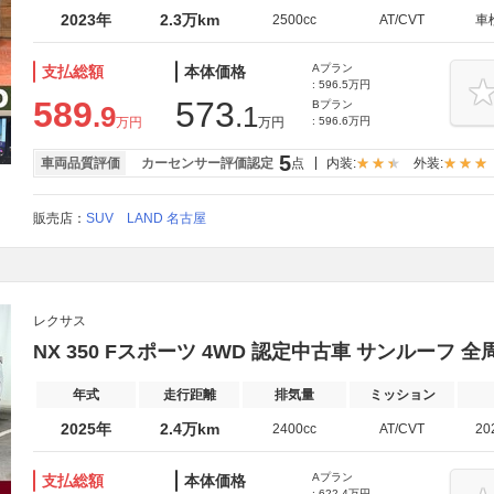
2023年
2.3万km
2500cc
AT/CVT
車
Aプラン
支払総額
本体価格
: 596.5万円
589
573
Bプラン
.9
.1
万円
万円
: 596.6万円
5
車両品質評価
カーセンサー評価認定
点
内装:
外装:
販売店：
SUV LAND 名古屋
レクサス
NX 350 Fスポーツ 4WD 認定中古車 サンルーフ 全
年式
走行距離
排気量
ミッション
2025年
2.4万km
2400cc
AT/CVT
20
Aプラン
支払総額
本体価格
: 622.4万円