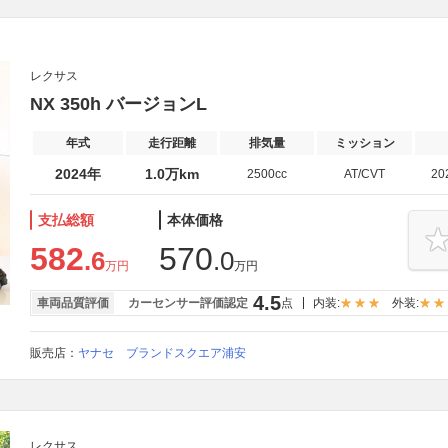
レクサス
NX 350h バージョンL
年式
走行距離
排気量
ミッション
2024年
1.0万km
2500cc
AT/CVT
20
支払総額
本体価格
582
570
.6
.0
万円
万円
4.5
車両品質評価
カーセンサー評価認定
点
内装:
外装:
販売店：
ヤナセ ブランドスクエア浦安
レクサス