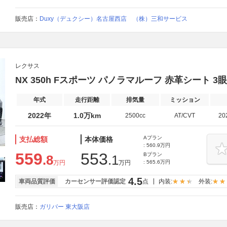
販売店：
Duxy（デュクシー）名古屋西店 （株）三和サービス
レクサス
NX 350h Fスポーツ パノラマルーフ 赤革シート 3眼
年式
走行距離
排気量
ミッション
2022年
1.0万km
2500cc
AT/CVT
20
Aプラン
支払総額
本体価格
: 560.9万円
559
553
Bプラン
.8
.1
万円
万円
: 565.6万円
4.5
車両品質評価
カーセンサー評価認定
点
内装:
外装:
販売店：
ガリバー 東大阪店