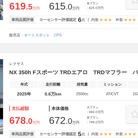
619
615
Bプラン
.5
.0
万円
万円
: 625.0万円
6
車両品質評価
カーセンサー評価認定
点
内装:
外装:
販売店：
オートスポット J.P.S
レクサス
NX 350h Fスポーツ TRDエアロ TRDマフラー
年式
走行距離
排気量
ミッション
2025年
0.6万km
2500cc
AT/CVT
20
Aプラン
支払総額
本体価格
: 692.0万円
678
672
Bプラン
.0
.0
万円
万円
: 709.0万円
5
車両品質評価
カーセンサー評価認定
点
内装:
外装: