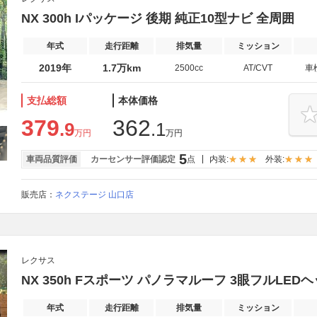
NX 300h Iパッケージ 後期 純正10型ナビ 全周囲
年式
走行距離
排気量
ミッション
2019年
1.7万km
2500cc
AT/CVT
車
支払総額
本体価格
379
362
.9
.1
万円
万円
5
車両品質評価
カーセンサー評価認定
点
内装:
外装:
販売店：
ネクステージ 山口店
レクサス
NX 350h Fスポーツ パノラマルーフ 3眼フルLED
年式
走行距離
排気量
ミッション