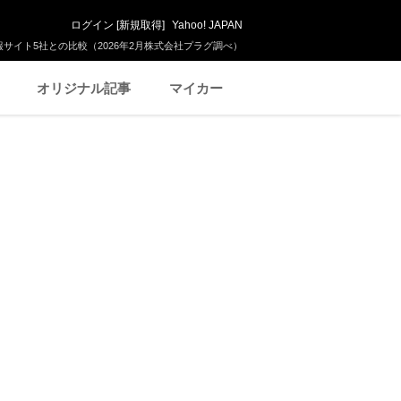
ログイン
[
新規取得
]
Yahoo! JAPAN
サイト5社との比較（2026年2月株式会社プラグ調べ）
オリジナル記事
マイカー