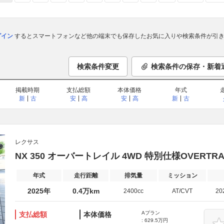
ログイン
するとスマートフォンなど他の端末でも保存したお気に入りや検索条件が引き
検索条件変更
検索条件の保存・新着
掲載時期
支払総額
本体価格
年式
新
古
安
高
安
高
新
古
レクサス
NX 350 オーバートレイル 4WD 特別仕様OVERTR
年式
走行距離
排気量
ミッション
2025年
0.4万km
2400cc
AT/CVT
20
Aプラン
支払総額
本体価格
: 629.5万円