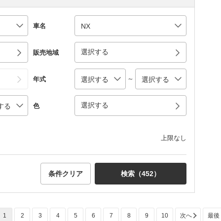
車名
選択する
販売地域
～
年式
選択する
色
上限なし
条件クリア
検索（
452
）
1
2
3
4
5
6
7
8
9
10
次へ
最後