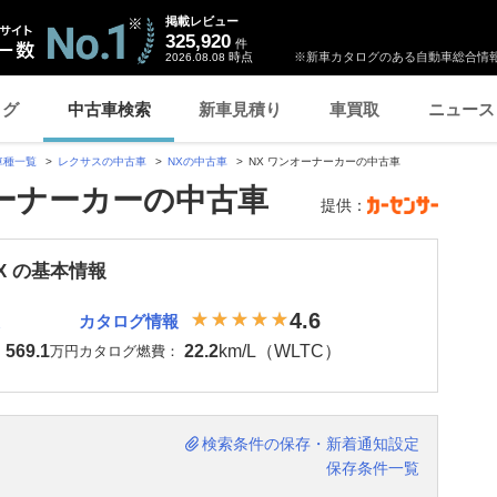
掲載レビュー
325,920
件
時点
※新車カタログのある自動車総合情報
2026.08.08
ログ
中古車検索
新車見積り
車買取
ニュース
車種一覧
レクサスの中古車
NXの中古車
NX ワンオーナーカーの中古車
オーナーカーの中古車
提供：
X の基本情報
4.6
カタログ情報
569.1
22.2
km/L（WLTC）
：
万円
カタログ燃費：
検索条件の保存・新着通知設定
保存条件一覧