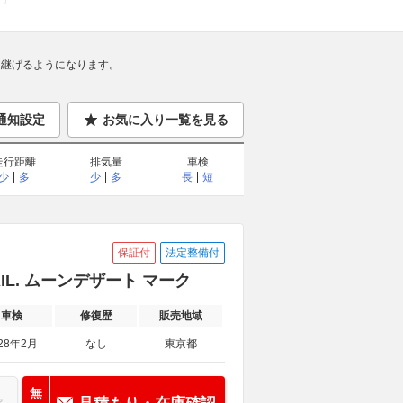
継げるようになります。
通知設定
お気に入り一覧を見る
走行距離
排気量
車検
少
多
少
多
長
短
保証付
法定整備付
AIL. ムーンデザート マーク
車検
修復歴
販売地域
28年2月
なし
東京都
無