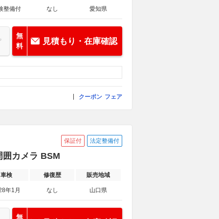
検整備付
なし
愛知県
無
見積もり・在庫確認
料
クーポン
フェア
保証付
法定整備付
周囲カメラ BSM
車検
修復歴
販売地域
28年1月
なし
山口県
無