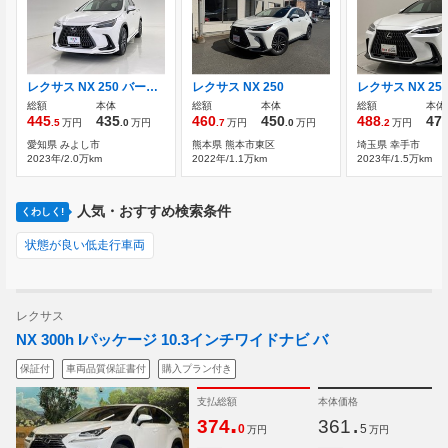
レクサス NX 250 バージョンL 赤本革シート モデリスタエアロ
レクサス NX 250
総額
本体
総額
本体
総額
本体
445
435
460
450
488
47
.5
万円
.0
万円
.7
万円
.0
万円
.2
万円
愛知県 みよし市
熊本県 熊本市東区
埼玉県 幸手市
2023年/2.0万km
2022年/1.1万km
2023年/1.5万km
人気・おすすめ検索条件
くわしく!
状態が良い低走行車両
レクサス
NX 300h Iパッケージ 10.3インチワイドナビ バ
保証付
車両品質保証書付
購入プラン付き
支払総額
本体価格
.
.
374
361
0
5
万円
万円