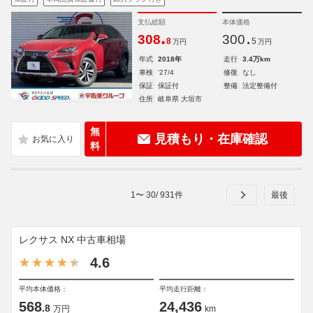
支払総額
本体価格
.
.
308
300
8
5
万円
万円
年式
2018年
走行
3.4万km
車検
'27/4
修復
なし
保証
保証付
整備
法定整備付
住所
岐阜県 大垣市
無
見積もり・在庫確認
料
1
〜
30
/
931
件
レクサス NX 中古車相場
4.6
平均本体価格：
平均走行距離：
568
24,436
.8
万円
km