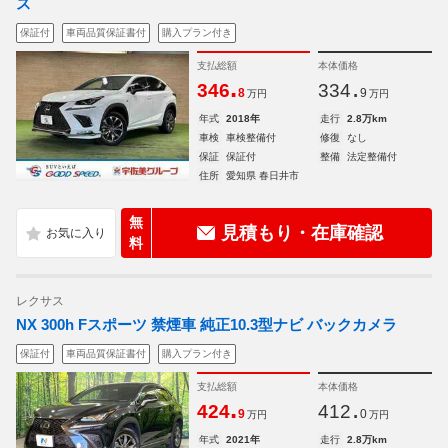
ス
保証付
車両品質保証書付
購入プラン付き
支払総額
本体価格
.
.
346
334
8
9
万円
万円
年式
2018年
走行
2.8万km
車検
車検整備付
修復
なし
保証
保証付
整備
法定整備付
住所
愛知県 春日井市
無
見積もり・在庫確認
料
レクサス
NX 300h Fスポーツ 禁煙車 純正10.3型ナビ バックカメラ
保証付
車両品質保証書付
購入プラン付き
支払総額
本体価格
.
.
424
412
9
0
万円
万円
年式
2021年
走行
2.8万km