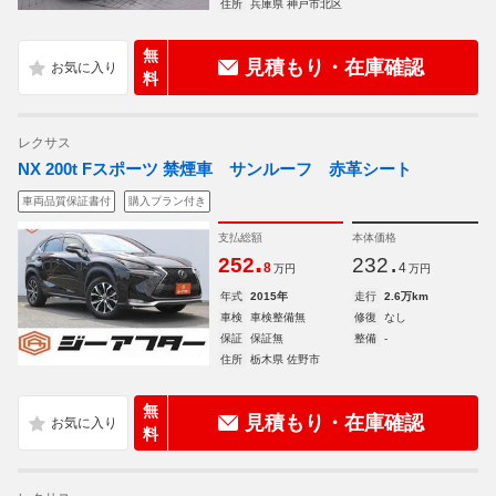
住所
兵庫県 神戸市北区
無
見積もり・在庫確認
料
レクサス
NX 200t Fスポーツ 禁煙車 サンルーフ 赤革シート
車両品質保証書付
購入プラン付き
支払総額
本体価格
.
.
252
232
8
4
万円
万円
年式
2015年
走行
2.6万km
車検
車検整備無
修復
なし
保証
保証無
整備
-
住所
栃木県 佐野市
無
見積もり・在庫確認
料