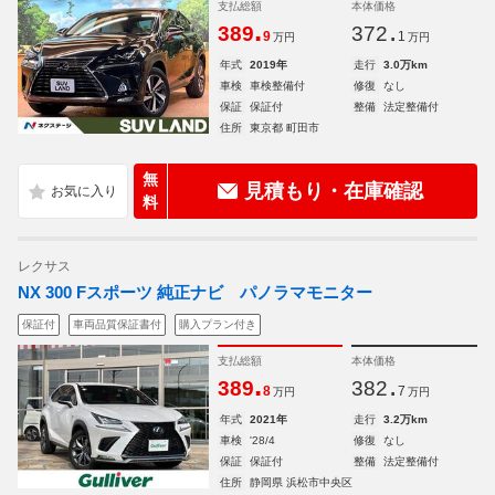
支払総額
本体価格
.
.
389
372
9
1
万円
万円
年式
2019年
走行
3.0万km
車検
車検整備付
修復
なし
保証
保証付
整備
法定整備付
住所
東京都 町田市
無
見積もり・在庫確認
料
レクサス
NX 300 Fスポーツ 純正ナビ パノラマモニター
保証付
車両品質保証書付
購入プラン付き
支払総額
本体価格
.
.
389
382
8
7
万円
万円
年式
2021年
走行
3.2万km
車検
'28/4
修復
なし
保証
保証付
整備
法定整備付
住所
静岡県 浜松市中央区