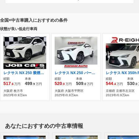
全国×中古車購入におすすめの条件
状態が良い低走行車両
レクサス NX 250 禁煙車 ワンオーナー
レクサス NX 250 バージョンL 純正ナビ/全方位モニター/3眼LEDヘッドライ
総額
本体
総額
本体
総額
本体
517
499
520
509
544
530
.6
万円
.9
万円
.0
万円
.0
万円
.4
万円
.0
大阪府 枚方市
大阪府 大阪市平野区
京都府 京都市左京区
2023年/0.9万km
2025年/0.9万km
2023年/0.9万km
あなたにおすすめの中古車情報