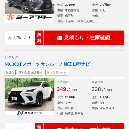
年式
2019年
走行
2.0万km
車検
車検整備無
修復
なし
保証
保証無
整備
-
住所
千葉県 千葉市花見川区
無
見積もり・在庫確認
料
レクサス
NX 300 Fスポーツ サンルーフ 純正10型ナビ
保証付
車両品質保証書付
購入プラン付き
支払総額
本体価格
.
.
349
338
9
0
万円
万円
年式
2018年
走行
2.1万km
車検
'27/4
修復
なし
保証
保証付
整備
法定整備付
住所
埼玉県 新座市
無