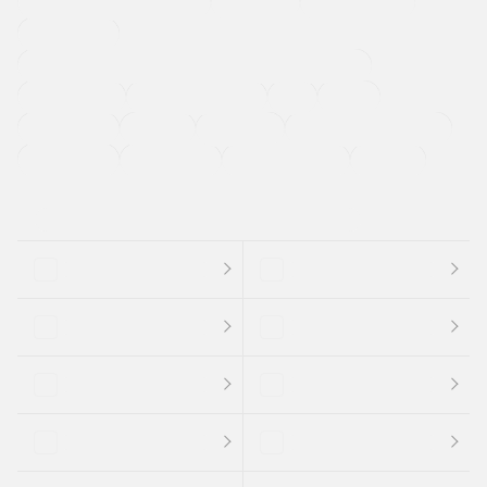
メーカー系販売店取り扱い車
修復歴無し
アルミホイール
寒冷地仕様車
過給機設定モデル（ターボ・スーパーチャージャーなど)
ETC
CDプレーヤー
カーナビゲーション
禁煙車
法定整備付き
保証付き
エアバッグ
ディスチャージドランプ
支払総顔あり
クーポンあり
車両品質評価書付
新着車両