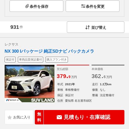
条件を保存
条件を変更
931
件
並び替え
レクサス
NX 300 Iパッケージ 純正SDナビ バックカメラ
保証付
車両品質保証書付
購入プラン付き
支払総額
本体価格
.
.
379
362
9
6
万円
万円
年式
2021年
走行
1.2万km
車検
車検整備付
修復
なし
保証
保証付
整備
法定整備付
住所
愛知県 名古屋市緑区
無
見積もり・在庫確認
料