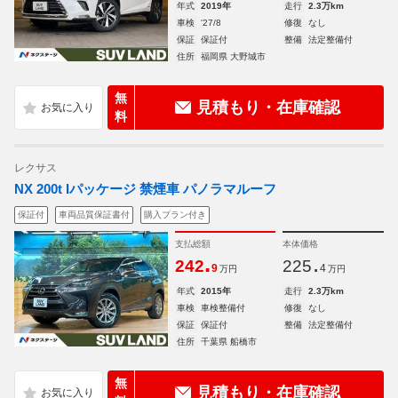
年式
2019年
走行
2.3万km
車検
'27/8
修復
なし
保証
保証付
整備
法定整備付
住所
福岡県 大野城市
無
見積もり・在庫確認
料
レクサス
NX 200t Iパッケージ 禁煙車 パノラマルーフ
保証付
車両品質保証書付
購入プラン付き
支払総額
本体価格
.
.
242
225
9
4
万円
万円
年式
2015年
走行
2.3万km
車検
車検整備付
修復
なし
保証
保証付
整備
法定整備付
住所
千葉県 船橋市
無
見積もり・在庫確認