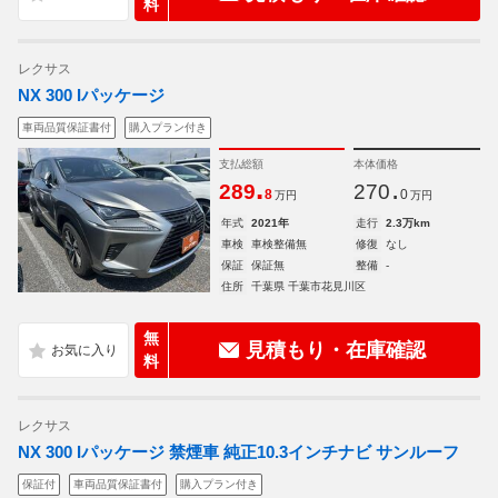
料
レクサス
NX 300 Iパッケージ
車両品質保証書付
購入プラン付き
支払総額
本体価格
.
.
289
270
8
0
万円
万円
年式
2021年
走行
2.3万km
車検
車検整備無
修復
なし
保証
保証無
整備
-
住所
千葉県 千葉市花見川区
無
見積もり・在庫確認
料
レクサス
NX 300 Iパッケージ 禁煙車 純正10.3インチナビ サンルーフ
保証付
車両品質保証書付
購入プラン付き