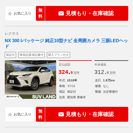
無
見積もり・在庫確認
料
レクサス
NX 300 Iパッケージ 純正10型ナビ 全周囲カメラ 三眼LEDヘッ
ド
保証付
車両品質保証書付
購入プラン付き
支払総額
本体価格
.
.
324
312
9
6
万円
万円
年式
2018年
走行
1.8万km
車検
'27/11
修復
なし
保証
保証付
整備
法定整備付
住所
愛知県 豊橋市
無
見積もり・在庫確認
料