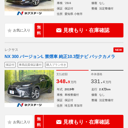
車検
'28/4
修復
なし
保証
保証付
整備
法定整備付
住所
愛知県 小牧市
無
見積もり・在庫確認
料
レクサス
NEW
NX 300 バージョンL 禁煙車 純正10.3型ナビ バックカメラ
保証付
車両品質保証書付
購入プラン付き
支払総額
本体価格
.
.
348
331
9
4
万円
万円
年式
2019年
走行
2.8万km
車検
車検整備付
修復
なし
保証
保証付
整備
法定整備付
住所
埼玉県 草加市
無
見積もり・在庫確認
料