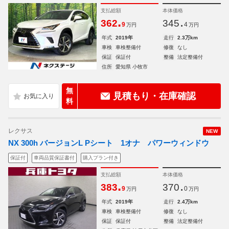
支払総額
本体価格
.
.
362
345
9
4
万円
万円
年式
2019年
走行
2.3万km
車検
車検整備付
修復
なし
保証
保証付
整備
法定整備付
住所
愛知県 小牧市
無
見積もり・在庫確認
料
レクサス
NEW
NX 300h バージョンL Pシート 1オナ パワーウィンドウ
保証付
車両品質保証書付
購入プラン付き
支払総額
本体価格
.
.
383
370
9
0
万円
万円
年式
2019年
走行
2.4万km
車検
車検整備付
修復
なし
保証
保証付
整備
法定整備付