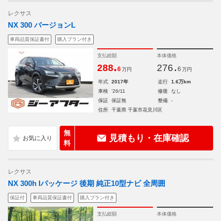
レクサス
NX 300 バージョンL
車両品質保証書付
購入プラン付き
支払総額
本体価格
.
.
288
276
6
6
万円
万円
年式
2017年
走行
1.6万km
車検
'26/11
修復
なし
保証
保証無
整備
-
住所
千葉県 千葉市花見川区
無
見積もり・在庫確認
料
レクサス
NX 300h Iパッケージ 後期 純正10型ナビ 全周囲
保証付
車両品質保証書付
購入プラン付き
支払総額
本体価格