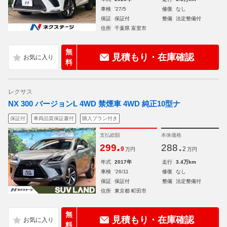
車検
'27/5
修復
なし
保証
保証付
整備
法定整備付
住所
千葉県 富里市
無
見積もり・在庫確認
料
レクサス
NX 300 バージョンL 4WD 禁煙車 4WD 純正10型ナ
保証付
車両品質保証書付
購入プラン付き
支払総額
本体価格
.
.
299
288
9
2
万円
万円
年式
2017年
走行
3.4万km
車検
'26/11
修復
なし
保証
保証付
整備
法定整備付
住所
東京都 町田市
無
見積もり・在庫確認
料