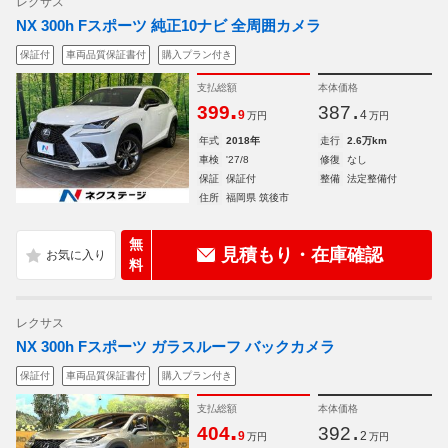
レクサス
NX 300h Fスポーツ 純正10ナビ 全周囲カメラ
保証付
車両品質保証書付
購入プラン付き
支払総額
本体価格
.
.
399
387
9
4
万円
万円
年式
2018年
走行
2.6万km
車検
'27/8
修復
なし
保証
保証付
整備
法定整備付
住所
福岡県 筑後市
無
見積もり・在庫確認
料
レクサス
NX 300h Fスポーツ ガラスルーフ バックカメラ
保証付
車両品質保証書付
購入プラン付き
支払総額
本体価格
.
.
404
392
9
2
万円
万円