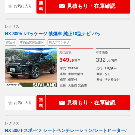
無
見積もり・在庫確認
料
レクサス
NX 300h Iパッケージ 禁煙車 純正10型ナビ バッ
保証付
車両品質保証書付
購入プラン付き
支払総額
本体価格
.
.
349
332
9
0
万円
万円
年式
2019年
走行
2.8万km
車検
車検整備付
修復
なし
保証
保証付
整備
法定整備付
住所
大阪府 箕面市
無
見積もり・在庫確認
料
レクサス
NX 300 Fスポーツ シートベンチレーション/シートヒーター/