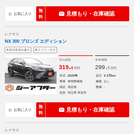
無
見積もり・在庫確認
料
レクサス
NX 300 ブロンズ エディション
車両品質保証書付
購入プラン付き
支払総額
本体価格
.
.
319
299
6
5
万円
万円
年式
2020年
走行
3.3万km
車検
車検整備無
修復
なし
保証
保証無
整備
-
住所
埼玉県 草加市
無
見積もり・在庫確認
料
レクサス