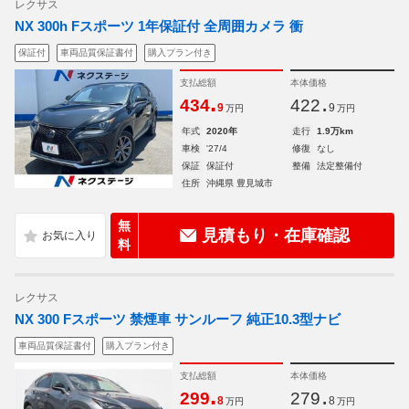
レクサス
NX 300h Fスポーツ 1年保証付 全周囲カメラ 衝
保証付
車両品質保証書付
購入プラン付き
支払総額
本体価格
.
.
434
422
9
9
万円
万円
年式
2020年
走行
1.9万km
車検
'27/4
修復
なし
保証
保証付
整備
法定整備付
住所
沖縄県 豊見城市
無
見積もり・在庫確認
料
レクサス
NX 300 Fスポーツ 禁煙車 サンルーフ 純正10.3型ナビ
車両品質保証書付
購入プラン付き
支払総額
本体価格
.
.
299
279
8
8
万円
万円