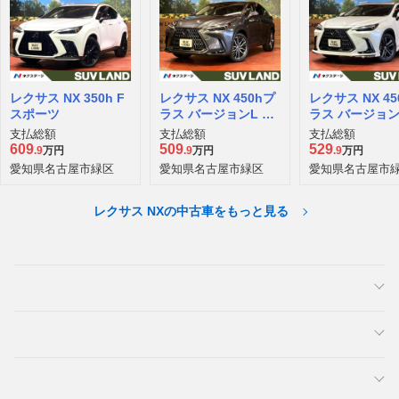
レクサス NX 350h F
レクサス NX 450hプ
レクサス NX 45
スポーツ
ラス バージョンL 4W
ラス バージョン
D
D
支払総額
支払総額
支払総額
609
509
529
.9
万円
.9
万円
.9
万円
愛知県名古屋市緑区
愛知県名古屋市緑区
愛知県名古屋市
レクサス NXの中古車をもっと見る