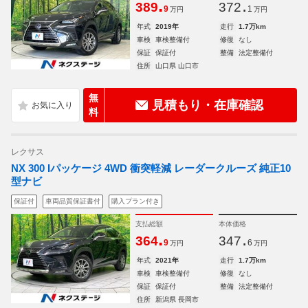
.
.
389
372
9
1
万円
万円
年式
2019年
走行
1.7万km
車検
車検整備付
修復
なし
保証
保証付
整備
法定整備付
住所
山口県 山口市
無
見積もり・在庫確認
料
レクサス
NX 300 Iパッケージ 4WD 衝突軽減 レーダークルーズ 純正10
型ナビ
保証付
車両品質保証書付
購入プラン付き
支払総額
本体価格
.
.
364
347
9
6
万円
万円
年式
2021年
走行
1.7万km
車検
車検整備付
修復
なし
保証
保証付
整備
法定整備付
住所
新潟県 長岡市