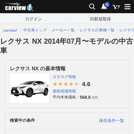
carview!
検索
通知
i
ログイン
ID新規取得
中古車トップ
メーカー一覧
レクサスの車種一覧
レクサ
carview!
レクサス NX 2014年07月〜モデルの中古
車
レクサス NX の基本情報
カタログ情報
4.6
価格相場情報
568.8
平均本体価格：
万円
検索中の条件
保存条件一覧