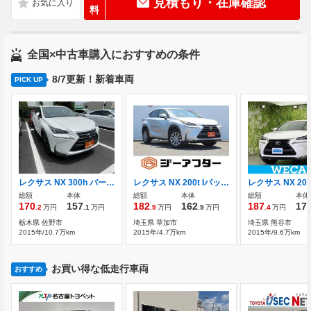
見積もり・在庫確認
料
全国×中古車購入におすすめの条件
8/7更新！新着車両
PICK UP
レクサス NX 300h バージョンL 禁煙車 サンルーフ 衝突被害軽減システム
レクサス NX 200t Iパッケージ 禁煙車 純正ナビ フルセグTV
総額
本体
総額
本体
総額
本体
170
157
182
162
187
17
.2
万円
.1
万円
.9
万円
.9
万円
.4
万円
栃木県 佐野市
埼玉県 草加市
埼玉県 熊谷市
2015年/10.7万km
2015年/4.7万km
2015年/9.6万km
お買い得な低走行車両
おすすめ