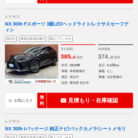
レクサス
NX 300h Fスポーツ 3眼LEDヘッドライト/レクサスセーフテ
ィシ
保証付
車両品質保証書付
購入プラン付き
支払総額
本体価格
.
.
385
374
8
8
万円
万円
年式
2019年
走行
3.4万km
車検
車検整備付
修復
なし
保証
保証付
整備
法定整備付
住所
愛知県 知立市
無
見積もり・在庫確認
料
レクサス
NX 300h Iパッケージ 純正ナビ/バックカメラ/シートメモリ
保証付
車両品質保証書付
購入プラン付き