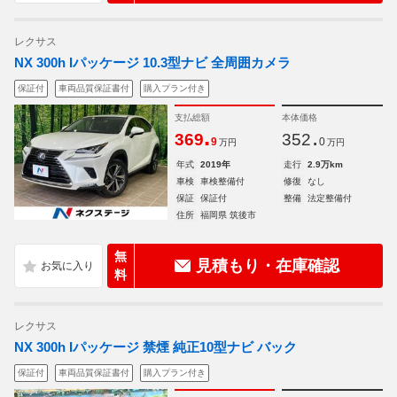
レクサス
NX 300h Iパッケージ 10.3型ナビ 全周囲カメラ
保証付
車両品質保証書付
購入プラン付き
支払総額
本体価格
.
.
369
352
9
0
万円
万円
年式
2019年
走行
2.9万km
車検
車検整備付
修復
なし
保証
保証付
整備
法定整備付
住所
福岡県 筑後市
無
見積もり・在庫確認
料
レクサス
NX 300h Iパッケージ 禁煙 純正10型ナビ バック
保証付
車両品質保証書付
購入プラン付き