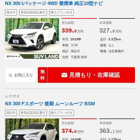
NX 300 Iパッケージ 4WD 禁煙車 純正10型ナビ
保証付
車両品質保証書付
購入プラン付き
支払総額
本体価格
.
.
339
327
9
8
万円
万円
年式
2018年
走行
3.3万km
車検
'27/6
修復
なし
保証
保証付
整備
法定整備付
住所
千葉県 柏市
無
見積もり・在庫確認
料
レクサス
NX 300 Fスポーツ 後期 ムーンルーフ BSM
保証付
車両品質保証書付
購入プラン付き
支払総額
本体価格
.
.
374
363
9
1
万円
万円
年式
2020年
走行
3.3万km