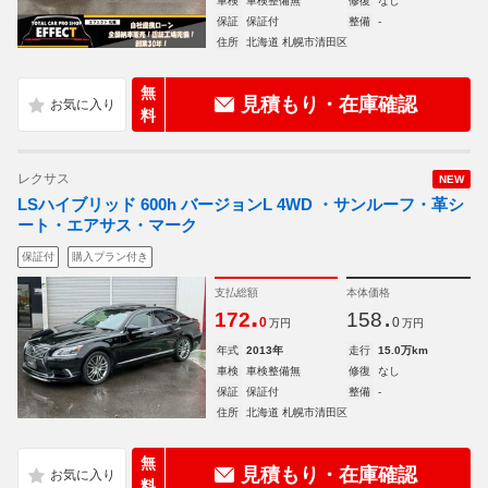
車検
車検整備無
修復
なし
保証
保証付
整備
-
住所
北海道 札幌市清田区
無
見積もり・在庫確認
料
レクサス
NEW
LSハイブリッド 600h バージョンL 4WD ・サンルーフ・革シ
ート・エアサス・マーク
保証付
購入プラン付き
支払総額
本体価格
.
.
172
158
0
0
万円
万円
年式
2013年
走行
15.0万km
車検
車検整備無
修復
なし
保証
保証付
整備
-
住所
北海道 札幌市清田区
無
見積もり・在庫確認
料