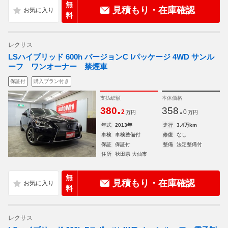
無
見積もり・在庫確認
料
レクサス
LSハイブリッド 600h バージョンC Iパッケージ 4WD サンル
ーフ ワンオーナー 禁煙車
保証付
購入プラン付き
支払総額
本体価格
.
.
380
358
2
0
万円
万円
年式
2013年
走行
3.4万km
車検
車検整備付
修復
なし
保証
保証付
整備
法定整備付
住所
秋田県 大仙市
無
見積もり・在庫確認
料
レクサス