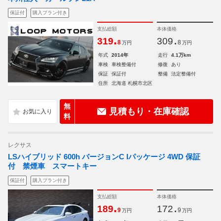
保証付
購入プラン付き
支払総額
本体価格
.
.
319
309
8
8
万円
万円
年式
2014年
走行
4.1万km
車検
車検整備付
修復
あり
保証
保証付
整備
法定整備付
住所
北海道 札幌市北区
無
見積もり・在庫確認
料
レクサス
LSハイブリッド 600h バージョンC Iパッケージ 4WD 保証
付 禁煙車 スマートキー
保証付
購入プラン付き
支払総額
本体価格
.
.
189
172
9
9
万円
万円