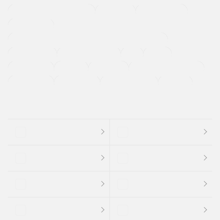
メーカー系販売店取り扱い車
修復歴無し
アルミホイール
寒冷地仕様車
過給機設定モデル（ターボ・スーパーチャージャーなど)
ETC
CDプレーヤー
カーナビゲーション
禁煙車
法定整備付き
保証付き
エアバッグ
ディスチャージドランプ
支払総顔あり
クーポンあり
車両品質評価書付
新着車両