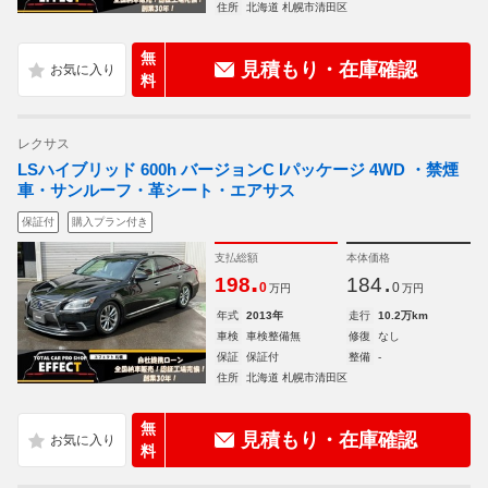
住所
北海道 札幌市清田区
無
見積もり・在庫確認
料
レクサス
LSハイブリッド 600h バージョンC Iパッケージ 4WD ・禁煙
車・サンルーフ・革シート・エアサス
保証付
購入プラン付き
支払総額
本体価格
.
.
198
184
0
0
万円
万円
年式
2013年
走行
10.2万km
車検
車検整備無
修復
なし
保証
保証付
整備
-
住所
北海道 札幌市清田区
無
見積もり・在庫確認
料