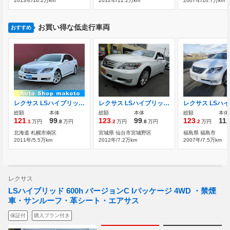
2013年/16.2万km
2012年/12.2万km
2007年/10.7万km
お買い得な低走行車両
おすすめ
レクサス LSハイブリッド 600h Iパッケージ 4WD
レクサス LSハイブリッド 600h Iパッケージ 4WD レザーシート・前席パワーシート・後席シー
総額
本体
総額
本体
総額
本体
121
99
123
99
123
11
.1
万円
.8
万円
.2
万円
.8
万円
.2
万円
北海道 札幌市南区
宮城県 仙台市宮城野区
福島県 福島市
2011年/5.5万km
2012年/7.2万km
2007年/7.5万km
レクサス
LSハイブリッド 600h バージョンC Iパッケージ 4WD ・禁煙
車・サンルーフ・革シート・エアサス
保証付
購入プラン付き