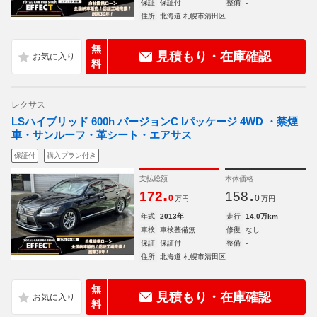
保証
保証付
整備
-
住所
北海道 札幌市清田区
無
見積もり・在庫確認
料
レクサス
LSハイブリッド 600h バージョンC Iパッケージ 4WD ・禁煙
車・サンルーフ・革シート・エアサス
保証付
購入プラン付き
支払総額
本体価格
.
.
172
158
0
0
万円
万円
年式
2013年
走行
14.0万km
車検
車検整備無
修復
なし
保証
保証付
整備
-
住所
北海道 札幌市清田区
無
見積もり・在庫確認
料