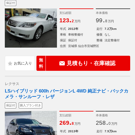
保証付
支払総額
本体価格
.
.
123
99
2
8
万円
万円
年式
2012年
走行
7.2万km
車検
車検整備付
修復
なし
保証
保証付
整備
法定整備付
住所
宮城県 仙台市宮城野区
無
見積もり・在庫確認
料
レクサス
LSハイブリッド 600h バージョンL 4WD 純正ナビ・バックカ
メラ・サンルーフ・レザ
保証付
購入プラン付き
支払総額
本体価格
.
.
269
258
8
0
万円
万円
年式
2013年
走行
7.9万km