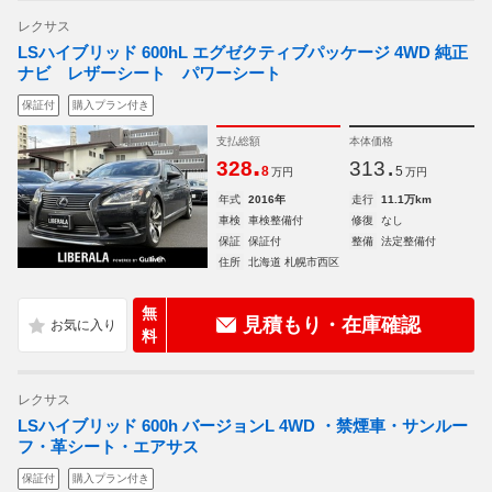
レクサス
LSハイブリッド 600hL エグゼクティブパッケージ 4WD 純正
ナビ レザーシート パワーシート
保証付
購入プラン付き
支払総額
本体価格
.
.
328
313
8
5
万円
万円
年式
2016年
走行
11.1万km
車検
車検整備付
修復
なし
保証
保証付
整備
法定整備付
住所
北海道 札幌市西区
無
見積もり・在庫確認
料
レクサス
LSハイブリッド 600h バージョンL 4WD ・禁煙車・サンルー
フ・革シート・エアサス
保証付
購入プラン付き