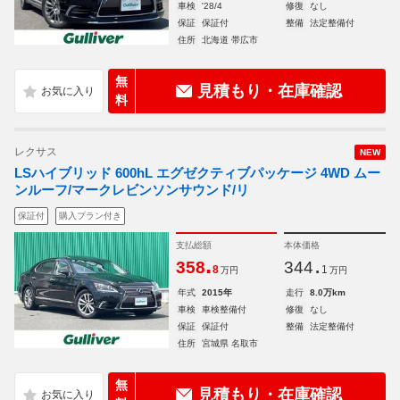
車検
'28/4
修復
なし
保証
保証付
整備
法定整備付
住所
北海道 帯広市
無
見積もり・在庫確認
料
レクサス
NEW
LSハイブリッド 600hL エグゼクティブパッケージ 4WD ムー
ンルーフ/マークレビンソンサウンド/リ
保証付
購入プラン付き
支払総額
本体価格
.
.
358
344
8
1
万円
万円
年式
2015年
走行
8.0万km
車検
車検整備付
修復
なし
保証
保証付
整備
法定整備付
住所
宮城県 名取市
無
見積もり・在庫確認