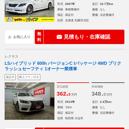
年式
2007年
走行
10.7万km
車検
車検整備付
修復
なし
保証
保証付
整備
法定整備付
住所
北海道 札幌市北区
無
見積もり・在庫確認
料
レクサス
LSハイブリッド 600h バージョンC Iパッケージ 4WD プリク
ラッシュセーフティ 1オーナー禁煙車
保証付
購入プラン付き
支払総額
本体価格
.
.
362
348
6
0
万円
万円
年式
2013年
走行
2.4万km
車検
'28/4
修復
なし
保証
保証付
整備
法定整備付
住所
秋田県 大仙市