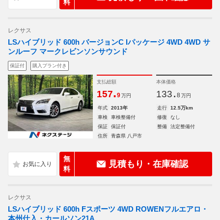
料
レクサス
LSハイブリッド 600h バージョンC Iパッケージ 4WD 4WD サ
ンルーフ マークレビンソンサウンド
保証付
購入プラン付き
支払総額
本体価格
.
.
157
133
9
8
万円
万円
年式
2013年
走行
12.5万km
車検
車検整備付
修復
なし
保証
保証付
整備
法定整備付
住所
青森県 八戸市
無
見積もり・在庫確認
料
レクサス
LSハイブリッド 600h Fスポーツ 4WD ROWENフルエアロ・
本州仕入・カールソン21A