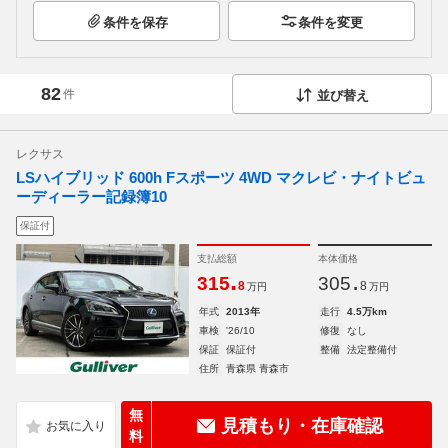
条件を保存
条件を変更
82
件
並び替え
レクサス
LSハイブリッド 600h Fスポーツ 4WD マクレビ・ナイトビュ
ーディーラー記録簿10
保証付
支払総額
本体価格
.
.
315
305
8
8
万円
万円
年式
2013年
走行
4.5万km
車検
'26/10
修復
なし
保証
保証付
整備
法定整備付
住所
青森県 青森市
無
見積もり・在庫確認
料