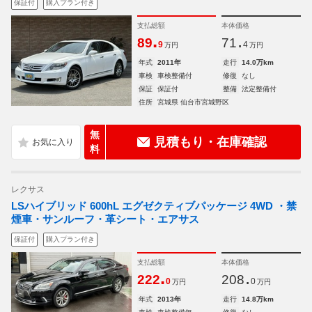
保証付
購入プラン付き
支払総額
本体価格
.
.
89
71
9
4
万円
万円
年式
2011年
走行
14.0万km
車検
車検整備付
修復
なし
保証
保証付
整備
法定整備付
住所
宮城県 仙台市宮城野区
無
見積もり・在庫確認
料
レクサス
LSハイブリッド 600hL エグゼクティブパッケージ 4WD ・禁
煙車・サンルーフ・革シート・エアサス
保証付
購入プラン付き
支払総額
本体価格
.
.
222
208
0
0
万円
万円
年式
2013年
走行
14.8万km