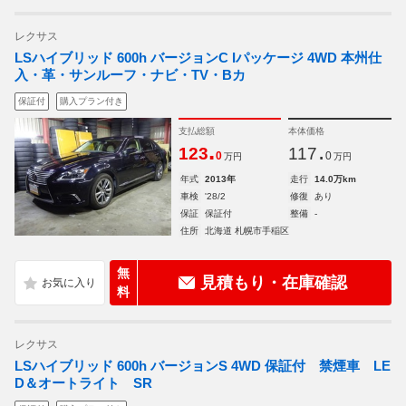
レクサス
LSハイブリッド 600h バージョンC Iパッケージ 4WD 本州仕
入・革・サンルーフ・ナビ・TV・Bカ
保証付
購入プラン付き
支払総額
本体価格
.
.
123
117
0
0
万円
万円
年式
2013年
走行
14.0万km
車検
'28/2
修復
あり
保証
保証付
整備
-
住所
北海道 札幌市手稲区
無
見積もり・在庫確認
料
レクサス
LSハイブリッド 600h バージョンS 4WD 保証付 禁煙車 LE
D＆オートライト SR