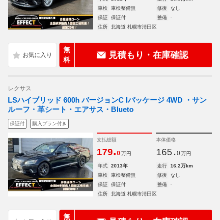
車検
車検整備無
修復
なし
保証
保証付
整備
-
住所
北海道 札幌市清田区
無
見積もり・在庫確認
料
レクサス
LSハイブリッド 600h バージョンC Iパッケージ 4WD ・サン
ルーフ・革シート・エアサス・Blueto
保証付
購入プラン付き
支払総額
本体価格
.
.
179
165
0
0
万円
万円
年式
2013年
走行
16.2万km
車検
車検整備無
修復
なし
保証
保証付
整備
-
住所
北海道 札幌市清田区
無