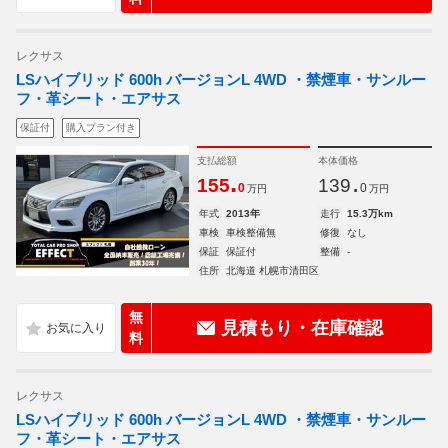
レクサス
LSハイブリッド 600h バージョンL 4WD ・禁煙車・サンルー
フ・革シート・エアサス
保証付
購入プラン付き
支払総額
本体価格
.
.
155
139
0
0
万円
万円
年式
2013年
走行
15.3万km
車検
車検整備無
修復
なし
保証
保証付
整備
-
住所
北海道 札幌市清田区
無
見積もり・在庫確認
料
レクサス
LSハイブリッド 600h バージョンL 4WD ・禁煙車・サンルー
フ・革シート・エアサス