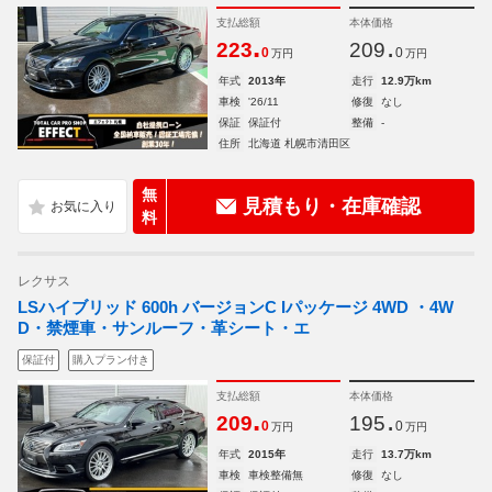
支払総額
本体価格
.
.
223
209
0
0
万円
万円
年式
2013年
走行
12.9万km
車検
'26/11
修復
なし
保証
保証付
整備
-
住所
北海道 札幌市清田区
無
見積もり・在庫確認
料
レクサス
LSハイブリッド 600h バージョンC Iパッケージ 4WD ・4W
D・禁煙車・サンルーフ・革シート・エ
保証付
購入プラン付き
支払総額
本体価格
.
.
209
195
0
0
万円
万円
年式
2015年
走行
13.7万km
車検
車検整備無
修復
なし