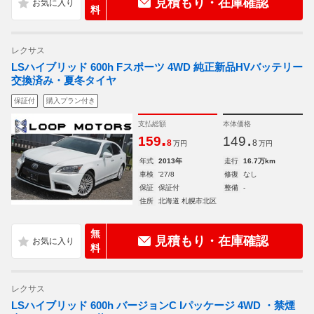
見積もり・在庫確認
料
レクサス
LSハイブリッド 600h Fスポーツ 4WD 純正新品HVバッテリー
交換済み・夏冬タイヤ
保証付
購入プラン付き
支払総額
本体価格
.
.
159
149
8
8
万円
万円
年式
2013年
走行
16.7万km
車検
'27/8
修復
なし
保証
保証付
整備
-
住所
北海道 札幌市北区
無
見積もり・在庫確認
料
レクサス
LSハイブリッド 600h バージョンC Iパッケージ 4WD ・禁煙