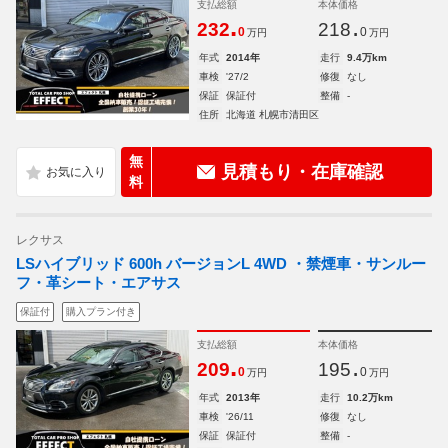
支払総額
本体価格
.
.
232
218
0
0
万円
万円
年式
2014年
走行
9.4万km
車検
'27/2
修復
なし
保証
保証付
整備
-
住所
北海道 札幌市清田区
無
見積もり・在庫確認
料
レクサス
LSハイブリッド 600h バージョンL 4WD ・禁煙車・サンルー
フ・革シート・エアサス
保証付
購入プラン付き
支払総額
本体価格
.
.
209
195
0
0
万円
万円
年式
2013年
走行
10.2万km
車検
'26/11
修復
なし
保証
保証付
整備
-