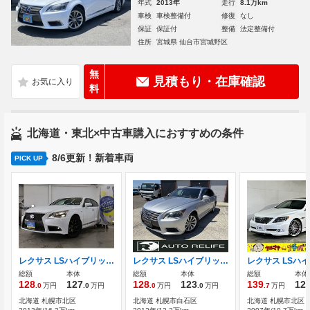
年式
2013年
走行
8.1万km
車検
車検整備付
修復
なし
保証
保証付
整備
法定整備付
住所
宮城県 仙台市宮城野区
無
見積もり・在庫確認
料
北海道・東北×中古車購入におすすめの条件
8/6更新！新着車両
PICK UP
レクサス LSハイブリッド 600h Fスポーツ 4WD 自社分割/サンルーフ/Fスポーツ専用本革シ
レクサス LSハイブリッド 600h バージョンC Iパッケージ 4WD ムーンルーフ パワーランクリッド
総額
本体
総額
本体
総額
本体
128
127
128
123
139
12
.0
万円
.0
万円
.0
万円
.0
万円
.7
万円
北海道 札幌市北区
北海道 札幌市白石区
北海道 札幌市北区