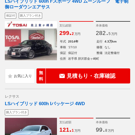
LSハイブリッド 600h Fスポーツ 4WD ムーンルーフ 電子制
御ローダウンエアサス
保証付
購入プラン付き
支払総額
本体価格
.
.
299
282
2
5
万円
万円
年式
2014年
走行
4.3万km
車検
'27/10
修復
なし
保証
保証付
整備
法定整備付
住所
岩手県 胆沢郡金ヶ崎町
無
見積もり・在庫確認
料
レクサス
LSハイブリッド 600h Iパッケージ 4WD
購入プラン付き
支払総額
本体価格
.
.
121
99
1
8
万円
万円