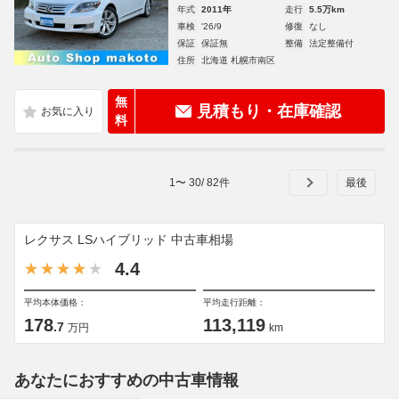
年式
2011年
走行
5.5万km
車検
'26/9
修復
なし
保証
保証無
整備
法定整備付
住所
北海道 札幌市南区
無
見積もり・在庫確認
料
1
〜
30
/
82
件
レクサス LSハイブリッド 中古車相場
4.4
平均本体価格：
平均走行距離：
178
113,119
.7
万円
km
あなたにおすすめの中古車情報