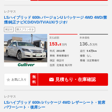
レクサス
LSハイブリッド 600h バージョンU Iパッケージ 4WD 4WD/禁
煙/純正ナビ/CD/DVD/TV/AUX/ラジオ/
保証付
購入プラン付き
支払総額
本体価格
.
.
153
136
8
5
万円
万円
年式
2011年
走行
5.8万km
車検
車検整備付
修復
なし
保証
保証付
整備
法定整備付
住所
北海道 旭川市
無
見積もり・在庫確認
料
レクサス
LSハイブリッド 600h Iパッケージ 4WD レザーシート・前席
パワーシート・後席シー