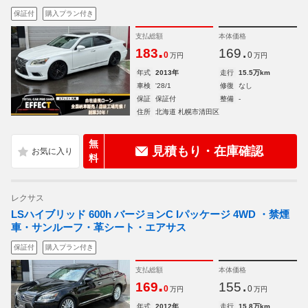
保証付
購入プラン付き
支払総額
本体価格
.
.
183
169
0
0
万円
万円
年式
2013年
走行
15.5万km
車検
'28/1
修復
なし
保証
保証付
整備
-
住所
北海道 札幌市清田区
無
見積もり・在庫確認
料
レクサス
LSハイブリッド 600h バージョンC Iパッケージ 4WD ・禁煙
車・サンルーフ・革シート・エアサス
保証付
購入プラン付き
支払総額
本体価格
.
.
169
155
0
0
万円
万円
年式
2012年
走行
15.8万km