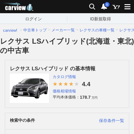
carview!
検索
通知
i
ログイン
ID新規取得
中古車トップ
メーカー一覧
レクサスの車種一覧
レクサ
carview!
レクサス LSハイブリッド(北海道・東北)
の中古車
レクサス LSハイブリッド の基本情報
カタログ情報
4.4
価格相場情報
178.7
平均本体価格：
万円
検索中の条件
保存条件一覧