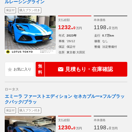
ルレーシングライン
保証付
購入プラン付き
支払総額
本体価格
.
.
1232
1198
0
0
万円
万円
年式
2023年
走行
0.7万km
車検
'26/12
修復
なし
保証
保証付
整備
法定整備付
住所
東京都 大田区
無
見積もり・在庫確認
料
ロータス
エミーラ ファーストエディション セネカブルー×フルブラッ
クパック/ブラッ
保証付
購入プラン付き
支払総額
本体価格
.
.
1230
1198
0
0
万円
万円