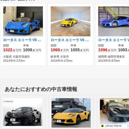
ロータス エミーラ V6 ファーストエディション ディーラー車 ワンオーナー
ロータス エミーラ V6 ファーストエディション ワンオーナー/新車保証/MT車/AppleCarPlay/
総額
本体
総額
本体
総額
本体
1022
1008
1068
1055
1096
1083
.6
万円
.0
万円
.0
万円
.0
万円
.6
万円
.
大阪府 大阪市浪速区
岐阜県 大垣市
福岡県 福岡市博多区
2024年/0.2万km
2024年/0.2万km
2023年/0.9万km
あなたにおすすめの中古車情報