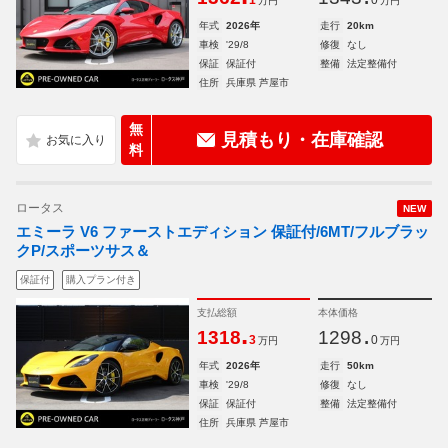
1
0
万円
万円
年式
2026年
走行
20km
車検
'29/8
修復
なし
保証
保証付
整備
法定整備付
住所
兵庫県 芦屋市
無
見積もり・在庫確認
料
ロータス
NEW
エミーラ V6 ファーストエディション 保証付/6MT/フルブラッ
クP/スポーツサス＆
保証付
購入プラン付き
支払総額
本体価格
.
.
1318
1298
3
0
万円
万円
年式
2026年
走行
50km
車検
'29/8
修復
なし
保証
保証付
整備
法定整備付
住所
兵庫県 芦屋市