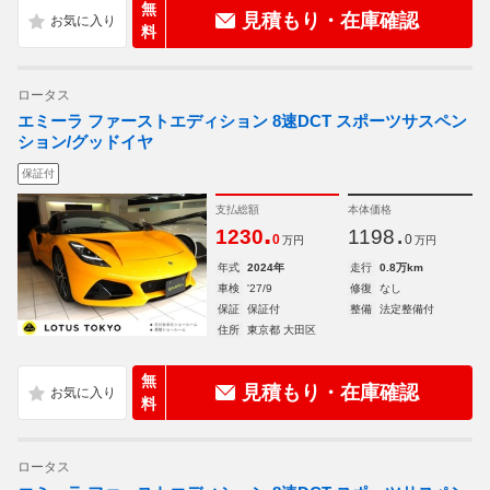
無
見積もり・在庫確認
料
ロータス
エミーラ ファーストエディション 8速DCT スポーツサスペン
ション/グッドイヤ
保証付
支払総額
本体価格
.
.
1230
1198
0
0
万円
万円
年式
2024年
走行
0.8万km
車検
'27/9
修復
なし
保証
保証付
整備
法定整備付
住所
東京都 大田区
無
見積もり・在庫確認
料
ロータス