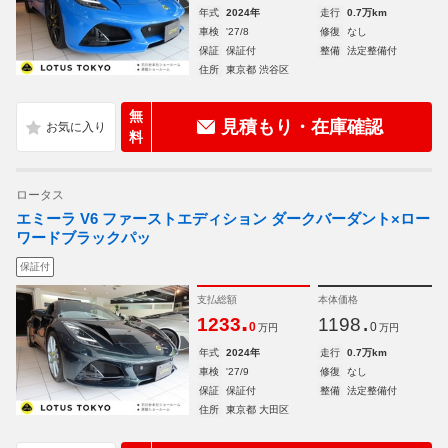
年式
2024年
走行
0.7万km
車検
'27/8
修復
なし
保証
保証付
整備
法定整備付
住所
東京都 渋谷区
無
見積もり・在庫確認
料
ロータス
エミーラ V6 ファーストエディション ダークバーダント×ロー
ワードブラックパッ
保証付
支払総額
本体価格
.
.
1233
1198
0
0
万円
万円
年式
2024年
走行
0.7万km
車検
'27/9
修復
なし
保証
保証付
整備
法定整備付
住所
東京都 大田区