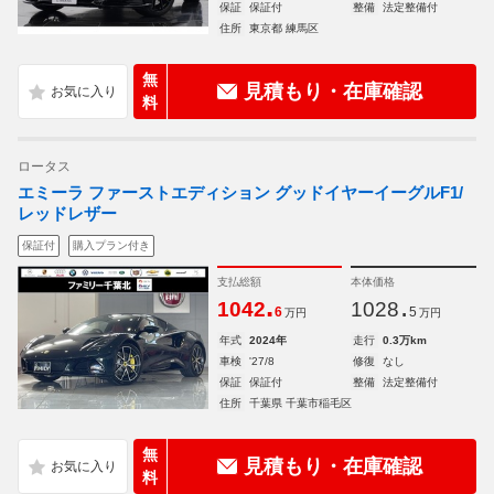
保証
保証付
整備
法定整備付
住所
東京都 練馬区
無
見積もり・在庫確認
料
ロータス
エミーラ ファーストエディション グッドイヤーイーグルF1/
レッドレザー
保証付
購入プラン付き
支払総額
本体価格
.
.
1042
1028
6
5
万円
万円
年式
2024年
走行
0.3万km
車検
'27/8
修復
なし
保証
保証付
整備
法定整備付
住所
千葉県 千葉市稲毛区
無
見積もり・在庫確認
料