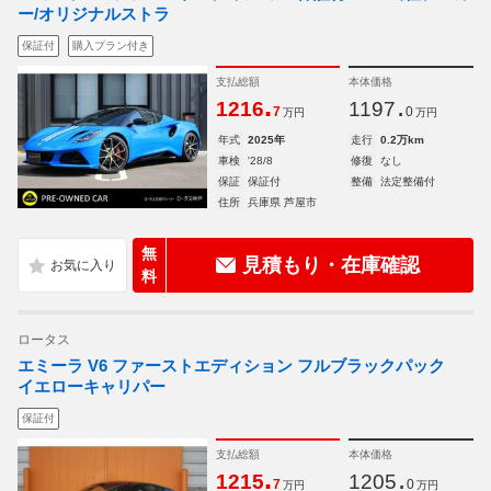
ー/オリジナルストラ
保証付
購入プラン付き
支払総額
本体価格
.
.
1216
1197
7
0
万円
万円
年式
2025年
走行
0.2万km
車検
'28/8
修復
なし
保証
保証付
整備
法定整備付
住所
兵庫県 芦屋市
無
見積もり・在庫確認
料
ロータス
エミーラ V6 ファーストエディション フルブラックパック
イエローキャリパー
保証付
支払総額
本体価格
.
.
1215
1205
7
0
万円
万円