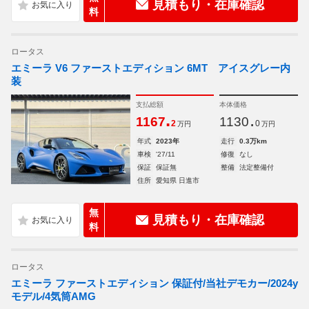
見積もり・在庫確認
料
ロータス
エミーラ V6 ファーストエディション 6MT アイスグレー内
装
支払総額
本体価格
.
.
1167
1130
2
0
万円
万円
年式
2023年
走行
0.3万km
車検
'27/11
修復
なし
保証
保証無
整備
法定整備付
住所
愛知県 日進市
無
見積もり・在庫確認
料
ロータス
エミーラ ファーストエディション 保証付/当社デモカー/2024y
モデル/4気筒AMG