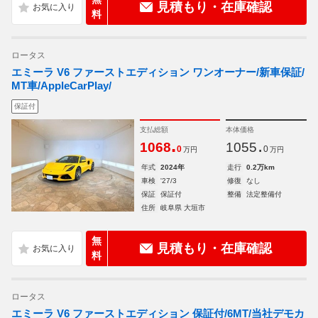
見積もり・在庫確認
料
ロータス
エミーラ V6 ファーストエディション ワンオーナー/新車保証/
MT車/AppleCarPlay/
保証付
支払総額
本体価格
.
.
1068
1055
0
0
万円
万円
年式
2024年
走行
0.2万km
車検
'27/3
修復
なし
保証
保証付
整備
法定整備付
住所
岐阜県 大垣市
無
見積もり・在庫確認
料
ロータス
エミーラ V6 ファーストエディション 保証付/6MT/当社デモカ