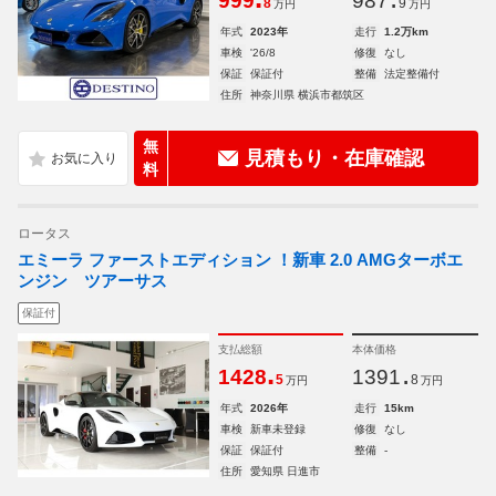
999
987
8
9
万円
万円
年式
2023年
走行
1.2万km
車検
'26/8
修復
なし
保証
保証付
整備
法定整備付
住所
神奈川県 横浜市都筑区
無
見積もり・在庫確認
料
ロータス
エミーラ ファーストエディション ！新車 2.0 AMGターボエ
ンジン ツアーサス
保証付
支払総額
本体価格
.
.
1428
1391
5
8
万円
万円
年式
2026年
走行
15km
車検
新車未登録
修復
なし
保証
保証付
整備
-
住所
愛知県 日進市