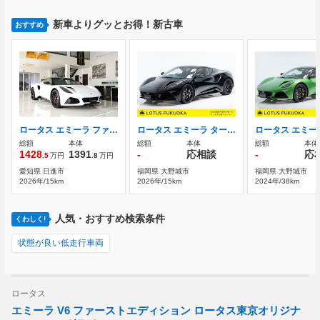
新車よりグッとお得！新古車
おすすめ
ロータス エミーラ ファーストエディション ！新車 2.0 AMGターボエンジン ツアーサス
ロータス エミーラ ターボ SE 2026年モデル・AMG・400馬力
ロータス エミーラ 
総額
本体
総額
本体
総額
本体
1428
1391
-
応相談
-
応
.5
万円
.8
万円
愛知県 日進市
福岡県 大野城市
福岡県 大野城市
2026年/15km
2026年/15km
2024年/38km
人気・おすすめ検索条件
くわしく!
状態が良い低走行車両
ロータス
エミーラ V6 ファーストエディション ロータス東京オリジナ