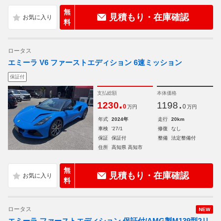
無
見積もり・在庫確認
料
ロータス
エミーラ V6 ファーストエディション 6速ミッション
保証付
支払総額
本体価格
.
.
1230
1198
0
0
万円
万円
年式
2024年
走行
20km
車検
'27/1
修復
なし
保証
保証付
整備
法定整備付
住所
高知県 高知市
無
見積もり・在庫確認
料
ロータス
NEW
エミーラ ファーストエディション 保証付/AMG製M139型2リ