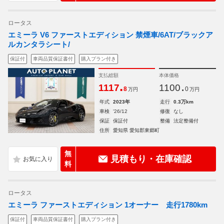
ロータス
エミーラ V6 ファーストエディション 禁煙車/6AT/ブラックア
ルカンタラシート/
保証付
車両品質保証書付
購入プラン付き
支払総額
本体価格
.
.
1117
1100
8
0
万円
万円
年式
2023年
走行
0.3万km
車検
'26/12
修復
なし
保証
保証付
整備
法定整備付
住所
愛知県 愛知郡東郷町
無
見積もり・在庫確認
料
ロータス
エミーラ ファーストエディション 1オーナー 走行1780km
保証付
車両品質保証書付
購入プラン付き