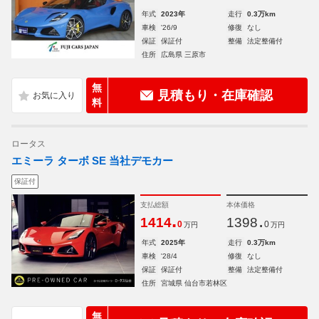
年式
2023年
走行
0.3万km
車検
'26/9
修復
なし
保証
保証付
整備
法定整備付
住所
広島県 三原市
無
見積もり・在庫確認
料
ロータス
エミーラ ターボ SE 当社デモカー
保証付
支払総額
本体価格
.
.
1414
1398
0
0
万円
万円
年式
2025年
走行
0.3万km
車検
'28/4
修復
なし
保証
保証付
整備
法定整備付
住所
宮城県 仙台市若林区
無