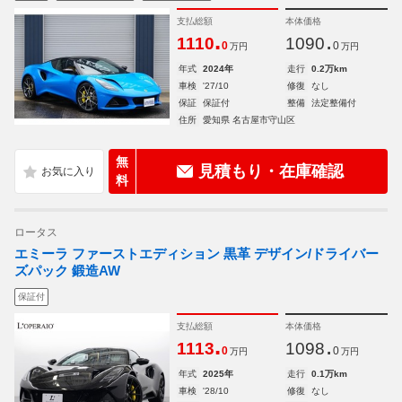
支払総額
本体価格
.
.
1110
1090
0
0
万円
万円
年式
2024年
走行
0.2万km
車検
'27/10
修復
なし
保証
保証付
整備
法定整備付
住所
愛知県 名古屋市守山区
無
見積もり・在庫確認
料
ロータス
エミーラ ファーストエディション 黒革 デザイン/ドライバー
ズパック 鍛造AW
保証付
支払総額
本体価格
.
.
1113
1098
0
0
万円
万円
年式
2025年
走行
0.1万km
車検
'28/10
修復
なし