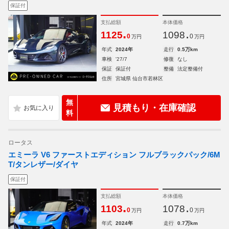
保証付
支払総額
本体価格
.
.
1125
1098
0
0
万円
万円
年式
2024年
走行
0.5万km
車検
'27/7
修復
なし
保証
保証付
整備
法定整備付
住所
宮城県 仙台市若林区
無
見積もり・在庫確認
料
ロータス
エミーラ V6 ファーストエディション フルブラックパック/6M
T/タンレザー/ダイヤ
保証付
支払総額
本体価格
.
.
1103
1078
0
0
万円
万円
年式
2024年
走行
0.7万km