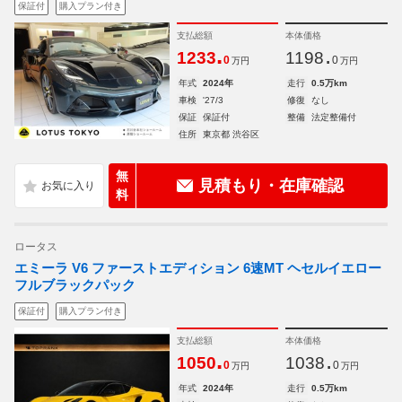
保証付
購入プラン付き
支払総額
本体価格
.
.
1233
1198
0
0
万円
万円
年式
2024年
走行
0.5万km
車検
'27/3
修復
なし
保証
保証付
整備
法定整備付
住所
東京都 渋谷区
無
見積もり・在庫確認
料
ロータス
エミーラ V6 ファーストエディション 6速MT ヘセルイエロー
フルブラックパック
保証付
購入プラン付き
支払総額
本体価格
.
.
1050
1038
0
0
万円
万円
年式
2024年
走行
0.5万km