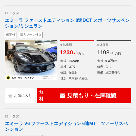
ロータス
エミーラ ファーストエディション 8速DCT スポーツサスペン
ション/ミシュラン
保証付
購入プラン付き
支払総額
本体価格
.
.
1230
1198
0
0
万円
万円
年式
2024年
走行
0.4万km
車検
'27/7
修復
なし
保証
保証付
整備
法定整備付
住所
東京都 渋谷区
無
見積もり・在庫確認
料
ロータス
エミーラ V6 ファーストエディション 6速MT ツアーサスペ
ンション