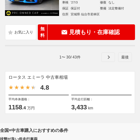
車検
'27/3
修復
なし
保証
保証付
整備
法定整備付
住所
宮城県 仙台市若林区
無
見積もり・在庫確認
料
1
〜
30
/
43
件
ロータス エミーラ 中古車相場
4.8
平均本体価格：
平均走行距離：
1158
3,433
.4
万円
km
全国×中古車購入におすすめの条件
状態が良い低走行車両