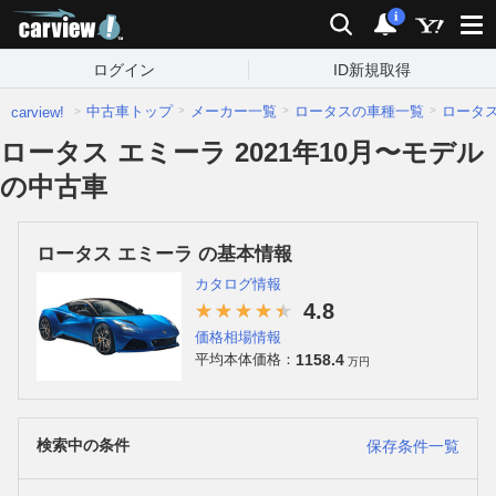
carview!
検索
通知
i
ログイン
ID新規取得
中古車トップ
メーカー一覧
ロータスの車種一覧
ロータ
carview!
ロータス エミーラ 2021年10月〜モデル
の中古車
ロータス エミーラ の基本情報
カタログ情報
4.8
価格相場情報
1158.4
平均本体価格：
万円
検索中の条件
保存条件一覧