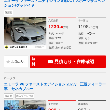
エミーラ ファーストエディション 8速DCT スポーツサスペン
ション/グッドイヤ
保証付
支払総額
本体価格
.
.
1230
1198
0
0
万円
万円
年式
2024年
走行
1.0万km
車検
'27/7
修復
なし
保証
保証付
整備
法定整備付
住所
東京都 渋谷区
無
見積もり・在庫確認
料
ロータス
エミーラ V6 ファーストエディション 2023y 正規ディーラー
車 セネカブルー
保証付
購入プラン付き
支払総額
本体価格
.
.