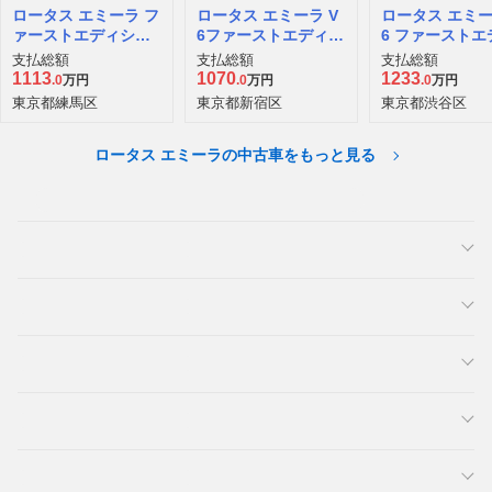
ロータス エミーラ フ
ロータス エミーラ V
ロータス エミー
ァーストエディショ
6ファーストエディシ
6 ファーストエ
ン
ョン
ション
支払総額
支払総額
支払総額
1113
1070
1233
.0
万円
.0
万円
.0
万円
東京都練馬区
東京都新宿区
東京都渋谷区
ロータス エミーラの中古車をもっと見る