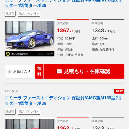
ッター4気筒ターボ36
保証付
購入プラン付き
支払総額
本体価格
.
.
1367
1348
1
0
万円
万円
年式
2026年
走行
20km
車検
'29/8
修復
なし
保証
保証付
整備
法定整備付
住所
兵庫県 芦屋市
無
見積もり・在庫確認
料
ロータス
NEW
エミーラ ファーストエディション 保証付/AMG製M139型2リ
ッター4気筒ターボ36
保証付
購入プラン付き
支払総額
本体価格
.
.
1362
1343