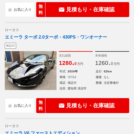
無
見積もり・在庫確認
料
ロータス
エミーラ ターボ 2.0ターボ・430PS・ワンオーナー
保証付
支払総額
本体価格
.
.
1280
1260
0
0
万円
万円
年式
2024年
走行
62km
車検
'27/12
修復
なし
保証
保証付
整備
法定整備付
住所
愛知県 清須市
無
見積もり・在庫確認
料
ロータス
エミーラ V6 ファーストエディション