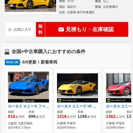
車検
'27/2
修復
なし
保証
保証付
整備
法定整備付
住所
兵庫県 神戸市東灘区
無
見積もり・在庫確認
料
全国×中古車購入におすすめの条件
8/9更新！新着車両
PICK UP
ロータス エミーラ ファーストエディション メモリ付ハーフレザーシート/イエローステ
ロータス エミーラ V6 ファーストエディション 保証付/6MT/フルブラックP/スポーツサス＆
総額
本体
総額
本体
総額
本体
918
898
1318
1298
1362
13
.0
万円
.0
万円
.3
万円
.0
万円
.1
万円
大阪府 大阪市港区
兵庫県 芦屋市
兵庫県 芦屋市
2024年/2.7万km
2026年/50km
2026年/20km