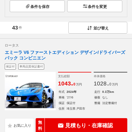
条件を保存
条件を変更
43
件
並び替え
ロータス
エミーラ V6 ファーストエディション デザイン/ドライバーズ
パック コンビニエン
保証付
車両品質保証書付
支払総額
本体価格
.
.
1043
1028
0
0
万円
万円
年式
2024年
走行
0.3万km
車検
'27/6
修復
なし
保証
保証付
整備
法定整備付
住所
埼玉県 戸田市
無
見積もり・在庫確認
料