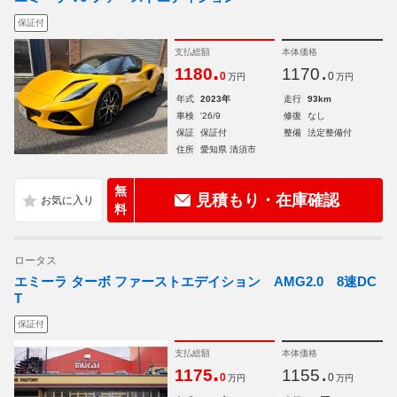
保証付
支払総額
本体価格
.
.
1180
1170
0
0
万円
万円
年式
2023年
走行
93km
車検
'26/9
修復
なし
保証
保証付
整備
法定整備付
住所
愛知県 清須市
無
見積もり・在庫確認
料
ロータス
エミーラ ターボ ファーストエデイション AMG2.0 8速DC
T
保証付
支払総額
本体価格
.
.
1175
1155
0
0
万円
万円