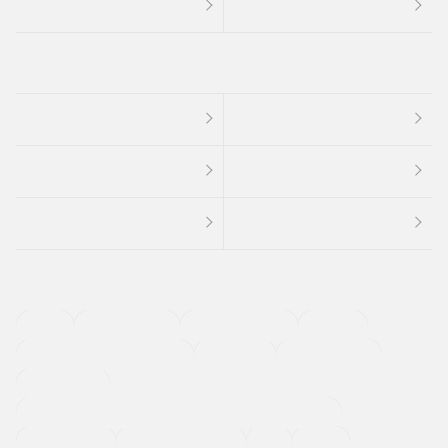
４ＷＤ
定期点検記録簿
ワンオーナーカー
福祉車両
メーカー系販売店取り扱い車
修復歴無し
アルミホイール
寒冷地仕様車
過給機設定モデル（ターボ・スーパーチャージャーなど)
ETC
CDプレーヤー
カーナビゲーション
禁煙車