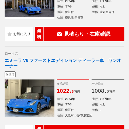
年式
2024年
走行
0.1万km
車検
'27/9
修復
なし
保証
保証付
整備
法定整備付
住所
奈良県 奈良市
無
見積もり・在庫確認
料
ロータス
エミーラ V6 ファーストエディション ディーラー車 ワンオ
ーナー
保証付
支払総額
本体価格
.
.
1022
1008
6
0
万円
万円
年式
2024年
走行
0.2万km
車検
'27/3
修復
なし
保証
保証付
整備
-
住所
大阪府 大阪市浪速区
無