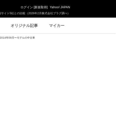
ログイン
[
新規取得
]
Yahoo! JAPAN
サイト5社との比較（2026年2月株式会社プラグ調べ）
オリジナル記事
マイカー
2014年09月〜モデルの中古車