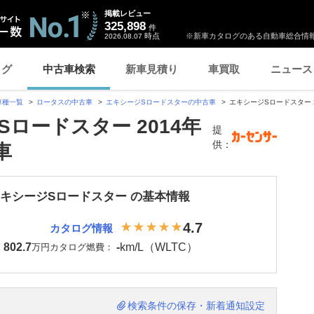
掲載レビュー
325,898
件
時点
※新車カタログのある自動車総合情報
2026.08.07
ログ
中古車検索
新車見積り
車買取
ニュース
車種一覧
ロータスの中古車
エキシージSロードスターの中古車
エキシージSロードスター 
ロードスター 2014年
提
供：
車
エキシージSロードスター の基本情報
4.7
カタログ情報
802.7
-
km/L（WLTC）
：
万円
カタログ燃費：
検索条件の保存・新着通知設定