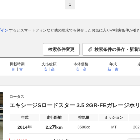
1
ログイン
するとスマートフォンなど他の端末でも保存したお気に入りや検索条件が引き
検索条件変更
検索条件の保存・新着
掲載時期
支払総額
本体価格
年式
新
古
安
高
安
高
新
古
ロータス
エキシージSロードスター 3.5 2GR-FEガレージ
年式
走行距離
排気量
ミッション
2014年
2.2万km
3500cc
MT
20