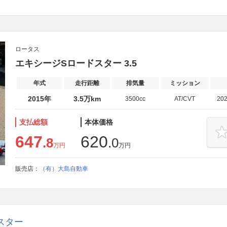
ロータス
エキシージSロードスター 3.5
年式
走行距離
排気量
ミッション
2015年
3.5万km
3500cc
AT/CVT
20
支払総額
本体価格
647
620
.8
.0
万円
万円
販売店：
（有）大島自動車
スター