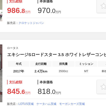
支払総額
本体価格
986
970
.8
.0
万円
万円
販売店：
クロケットジャパン
ロータス
エキシージSロードスター 3.5 ホワイトレザーコン
年式
走行距離
排気量
ミッション
2017年
2.4万km
3500cc
MT
車
支払総額
本体価格
845
818
.6
.0
万円
万円
販売店：
LOTUS茨城 ケータハム茨城 モーガンカーズ茨城