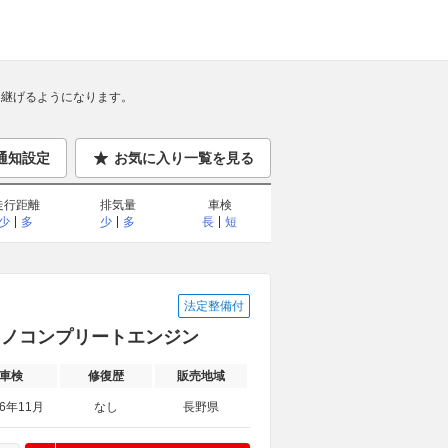
継げるようになります。
通知設定
お気に入り一覧を見る
走行距離
排気量
車検
少
多
少
多
長
短
法定整備付
ホリノコンプリートエンジン
車検
修復歴
販売地域
26年11月
なし
長野県