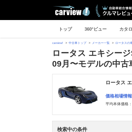
トップ
360°ビュー
カタ
carview!
中古車トップ
メーカー一覧
ロータスの
ロータス エキシージS
09月〜モデルの中古
ロータス 
価格相場情報
平均本体価格
検索中の条件