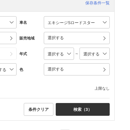
保存条件一覧
車名
選択する
販売地域
～
年式
選択する
色
上限なし
条件クリア
検索（
3
）