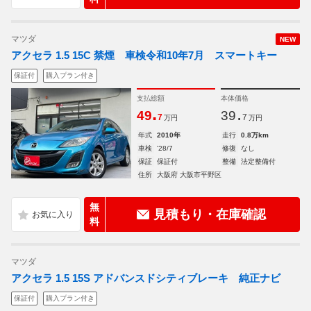
マツダ
NEW
アクセラ 1.5 15C 禁煙 車検令和10年7月 スマートキー
保証付
購入プラン付き
支払総額
本体価格
.
.
49
39
7
7
万円
万円
年式
2010年
走行
0.8万km
車検
'28/7
修復
なし
保証
保証付
整備
法定整備付
住所
大阪府 大阪市平野区
無
見積もり・在庫確認
料
マツダ
アクセラ 1.5 15S アドバンスドシティブレーキ 純正ナビ
保証付
購入プラン付き