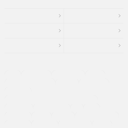
４ＷＤ
定期点検記録簿
ワンオーナーカー
福祉車両
メーカー系販売店取り扱い車
修復歴無し
アルミホイール
寒冷地仕様車
過給機設定モデル（ターボ・スーパーチャージャーなど)
ETC
CDプレーヤー
カーナビゲーション
禁煙車
法定整備付き
保証付き
エアバッグ
ディスチャージドランプ
支払総顔あり
クーポンあり
車両品質評価書付
新着車両