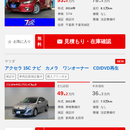
93
78
0
4
万円
万円
年式
2014年
走行
8.1万km
車検
'27/4
修復
なし
保証
保証付
整備
法定整備付
住所
千葉県 千葉市緑区
無
見積もり・在庫確認
料
マツダ
NEW
アクセラ 15C ナビ カメラ ワンオーナー CD/DVD再生
保証付
車両品質保証書付
購入プラン付き
支払総額
本体価格
.
.
49
36
2
3
万円
万円
年式
2011年
走行
7.5万km
車検
車検整備付
修復
なし
保証
保証付
整備
法定整備付
住所
群馬県 太田市