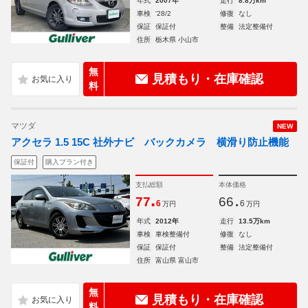
年式
2007年
走行
8.8万km
車検
'28/2
修復
なし
保証
保証付
整備
法定整備付
住所
栃木県 小山市
無
見積もり・在庫確認
料
マツダ
NEW
アクセラ 1.5 15C 社外ナビ バックカメラ 横滑り防止機能
保証付
購入プラン付き
支払総額
本体価格
.
.
77
66
6
6
万円
万円
年式
2012年
走行
13.5万km
車検
車検整備付
修復
なし
保証
保証付
整備
法定整備付
住所
富山県 富山市
無
見積もり・在庫確認
料