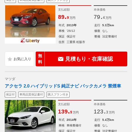
支払総額
本体価格
.
.
89
79
9
4
万円
万円
年式
2013年
走行
5.3万km
車検
'26/12
修復
なし
保証
保証付
整備
法定整備付
住所
三重県 松阪市
無
見積もり・在庫確認
料
マツダ
アクセラ 2.0 ハイブリッドS 純正ナビ バックカメラ 禁煙車
保証付
車両品質保証書付
購入プラン付き
支払総額
本体価格
.
.
139
123
9
3
万円
万円
年式
2014年
走行
5.4万km
車検
車検整備付
修復
なし
保証
保証付
整備
法定整備付