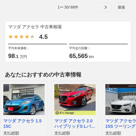
1
〜
30
/
88
件
マツダ アクセラ 中古車相場
4.5
平均本体価格：
平均走行距離：
98
65,565
.1
万円
km
あなたにおすすめの中古車情報
マツダ アクセラ 1.5
マツダ アクセラ 2.0
マツダ アクセラ 
15C
ハイブリッドS Lパッ
15S ツーリング
ケージ
支払総額
支払総額
支払総額