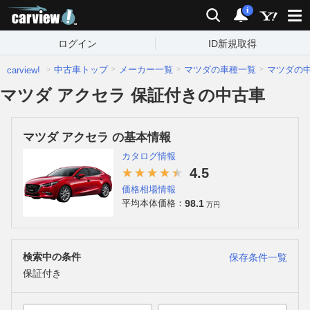
carview!
検索
通知
i
ログイン
ID新規取得
中古車トップ
メーカー一覧
マツダの車種一覧
マツダの
carview!
マツダ アクセラ 保証付きの中古車
マツダ アクセラ の基本情報
カタログ情報
4.5
価格相場情報
98.1
平均本体価格：
万円
検索中の条件
保存条件一覧
保証付き