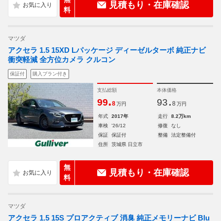
見積もり・在庫確認
料
マツダ
アクセラ 1.5 15XD Lパッケージ ディーゼルターボ 純正ナビ
衝突軽減 全方位カメラ クルコン
保証付
購入プラン付き
支払総額
本体価格
.
.
99
93
8
8
万円
万円
年式
2017年
走行
8.2万km
車検
'26/12
修復
なし
保証
保証付
整備
法定整備付
住所
茨城県 日立市
無
見積もり・在庫確認
料
マツダ
アクセラ 1.5 15S プロアクティブ 消臭 純正メモリーナビ Blu