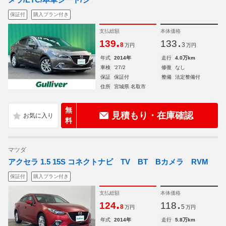
保証付
購入プラン付き
支払総額
本体価格
.
.
139
133
8
3
万円
万円
年式
2014年
走行
4.0万km
車検
'27/2
修復
なし
保証
保証付
整備
法定整備付
住所
宮城県 名取市
無
見積もり・在庫確認
料
マツダ
アクセラ 1.5 15S コネクトナビ TV BT Bカメラ RVM
保証付
購入プラン付き
支払総額
本体価格
.
.
124
118
8
5
万円
万円
年式
2014年
走行
5.8万km