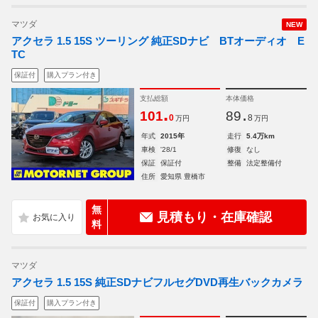
マツダ
NEW
アクセラ 1.5 15S ツーリング 純正SDナビ BTオーディオ E
TC
保証付
購入プラン付き
支払総額
本体価格
.
.
101
89
0
8
万円
万円
年式
2015年
走行
5.4万km
車検
'28/1
修復
なし
保証
保証付
整備
法定整備付
住所
愛知県 豊橋市
無
見積もり・在庫確認
料
マツダ
アクセラ 1.5 15S 純正SDナビフルセグDVD再生バックカメラ
保証付
購入プラン付き