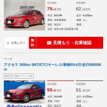
支払総額
本体価格
.
.
79
62
2
0
万円
万円
年式
2013年
走行
6.0万km
車検
車検整備無
修復
なし
保証
保証付
整備
-
住所
神奈川県 高座郡寒川町
無
見積もり・在庫確認
料
マツダ
アクセラ 1600cc 5MT/ETC/キーレス/車検R9.6月/走行80000K
m
保証付
購入プラン付き
支払総額
本体価格
.
.
59
51
9
9
万円
万円
年式
2014年
走行
6.4万km
車検
'28/8
修復
なし
保証
保証付
整備
-