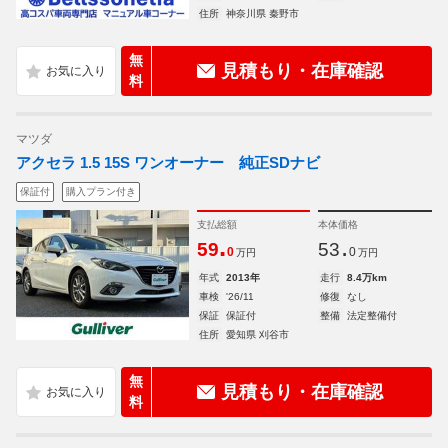
住所
神奈川県 秦野市
無
見積もり・在庫確認
料
マツダ
アクセラ 1.5 15S ワンオーナー 純正SDナビ
保証付
購入プラン付き
支払総額
本体価格
.
.
59
53
0
0
万円
万円
年式
2013年
走行
8.4万km
車検
'26/11
修復
なし
保証
保証付
整備
法定整備付
住所
愛知県 刈谷市
無
見積もり・在庫確認
料