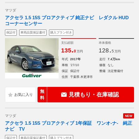
マツダ
アクセラ 1.5 15S プロアクティブ 純正ナビ レダクル HUD
コーナーセンサー
保証付
車両品質保証書付
購入プラン付き
支払総額
本体価格
.
.
135
128
0
5
万円
万円
年式
2017年
走行
7.4万km
車検
'27/10
修復
なし
保証
保証付
整備
法定整備付
住所
千葉県 木更津市
無
見積もり・在庫確認
料
マツダ
NEW
アクセラ 1.5 15S プロアクティブ 1年保証 ワンオ-ナ- 純正
ナビ TV
保証付
車両品質保証書付
購入プラン付き