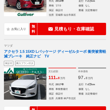
年式
2014年
走行
7.2万km
車検
'27/3
修復
なし
保証
保証付
整備
法定整備付
住所
宮城県 仙台市泉区
無
見積もり・在庫確認
料
マツダ
アクセラ 1.5 15XD Lパッケージ ディーゼルターボ 衝突被害軽
減ブレーキ 純正ナビ TV
保証付
購入プラン付き
支払総額
本体価格
.
.
111
97
8
8
万円
万円
年式
2017年
走行
7.4万km
車検
車検整備付
修復
なし
保証
保証付
整備
法定整備付
住所
兵庫県 神戸市北区
無