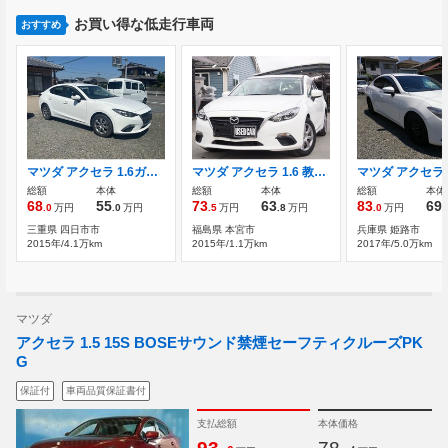
お買い得な低走行車両
おすすめ
マツダ アクセラ 1.6ガソリン 5MT 3ナンバー 5速MT ガソリン キョウシュウシャ
マツダ アクセラ 1.6 教習車 元教習車 車検整備付き 5MT エアコン
総額
本体
総額
本体
総額
本体
68
55
73
63
83
69
.0
万円
.0
万円
.5
万円
.8
万円
.0
万円
.
三重県 四日市市
福島県 本宮市
兵庫県 姫路市
2015年/4.1万km
2015年/1.1万km
2017年/5.0万km
マツダ
アクセラ 1.5 15S BOSEサウンド禁煙セーフティクルーズPK
G
保証付
車両品質保証書付
支払総額
本体価格
.
.