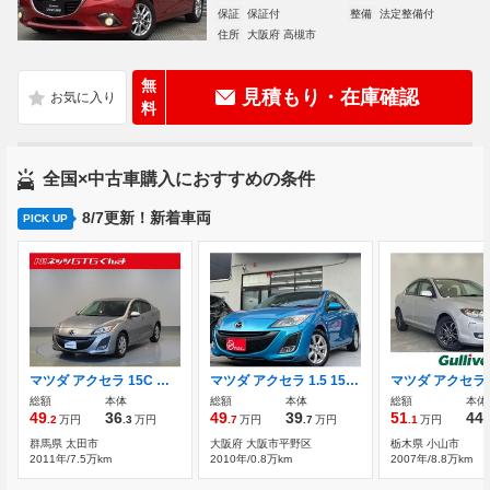
保証
保証付
整備
法定整備付
住所
大阪府 高槻市
無
見積もり・在庫確認
料
全国×中古車購入におすすめの条件
8/7更新！新着車両
PICK UP
マツダ アクセラ 15C ナビ カメラ ワンオーナー CD/DVD再生
マツダ アクセラ 1.5 15C 禁煙 車検令和10年7月 スマートキー
総額
本体
総額
本体
総額
本体
49
36
49
39
51
44
.2
万円
.3
万円
.7
万円
.7
万円
.1
万円
.
群馬県 太田市
大阪府 大阪市平野区
栃木県 小山市
2011年/7.5万km
2010年/0.8万km
2007年/8.8万km