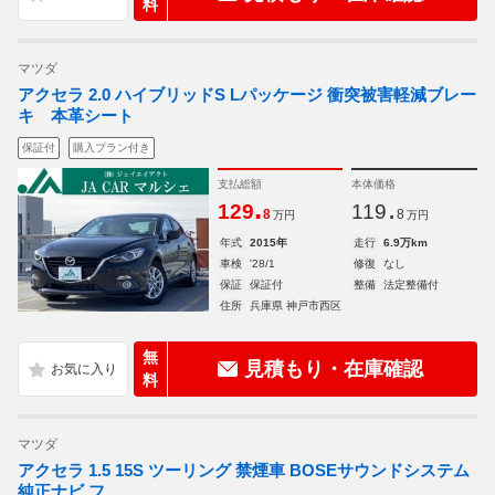
料
マツダ
アクセラ 2.0 ハイブリッドS Lパッケージ 衝突被害軽減ブレー
キ 本革シート
保証付
購入プラン付き
支払総額
本体価格
.
.
129
119
8
8
万円
万円
年式
2015年
走行
6.9万km
車検
'28/1
修復
なし
保証
保証付
整備
法定整備付
住所
兵庫県 神戸市西区
無
見積もり・在庫確認
料
マツダ
アクセラ 1.5 15S ツーリング 禁煙車 BOSEサウンドシステム
純正ナビ フ