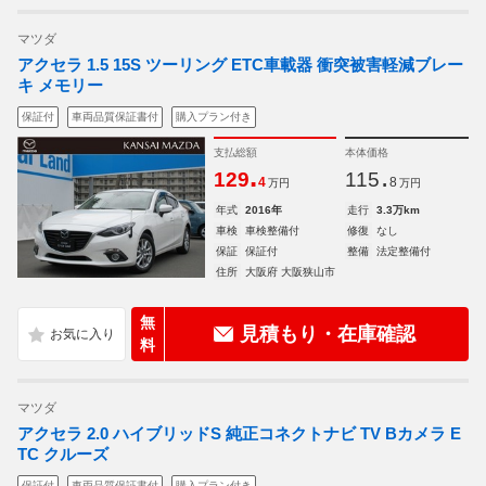
マツダ
アクセラ 1.5 15S ツーリング ETC車載器 衝突被害軽減ブレー
キ メモリー
保証付
車両品質保証書付
購入プラン付き
支払総額
本体価格
.
.
129
115
4
8
万円
万円
年式
2016年
走行
3.3万km
車検
車検整備付
修復
なし
保証
保証付
整備
法定整備付
住所
大阪府 大阪狭山市
無
見積もり・在庫確認
料
マツダ
アクセラ 2.0 ハイブリッドS 純正コネクトナビ TV Bカメラ E
TC クルーズ
保証付
車両品質保証書付
購入プラン付き