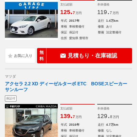
支払総額
本体価格
.
.
125
119
7
7
万円
万円
年式
2017年
走行
1.4万km
車検
車検整備付
修復
あり
保証
保証付
整備
法定整備付
住所
愛知県 豊明市
無
見積もり・在庫確認
料
マツダ
アクセラ 2.2 XD ディーゼルターボ ETC BOSEスピーカー
サンルーフ
保証付
支払総額
本体価格
.
.
139
129
7
8
万円
万円
年式
2016年
走行
4.7万km
車検
車検整備付
修復
なし
保証
保証付
整備
法定整備付