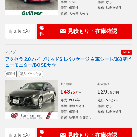
車検
'27/6
修復
なし
保証
保証付
整備
法定整備付
住所
大分県 大分市
無
見積もり・在庫確認
料
マツダ
NEW
アクセラ 2.0 ハイブリッドS Lパッケージ 白革シート/360度ビ
ューモニター/BOSEサウ
保証付
購入プラン付き
支払総額
本体価格
.
.
143
129
5
9
万円
万円
年式
2017年
走行
5.8万km
車検
車検整備付
修復
なし
保証
保証付
整備
法定整備付
住所
埼玉県 春日部市
無
見積もり・在庫確認