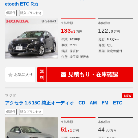
etooth ETC Rカ
保証付
購入プラン付き
支払総額
本体価格
.
.
133
122
3
0
万円
万円
年式
2018年
走行
8.7万km
車検
'27/3
修復
なし
保証
保証付
整備
法定整備付
住所
埼玉県 所沢市
無
見積もり・在庫確認
料
マツダ
NEW
アクセラ 1.5 15C 純正オーディオ CD AM FM ETC
保証付
購入プラン付き
支払総額
本体価格
.
.
51
44
1
0
万円
万円