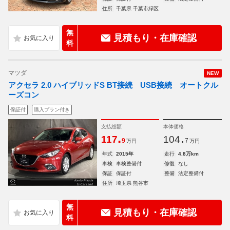
住所
千葉県 千葉市緑区
無
見積もり・在庫確認
料
マツダ
NEW
アクセラ 2.0 ハイブリッドS BT接続 USB接続 オートクル
ーズコン
保証付
購入プラン付き
支払総額
本体価格
.
.
117
104
9
7
万円
万円
年式
2015年
走行
4.8万km
車検
車検整備付
修復
なし
保証
保証付
整備
法定整備付
住所
埼玉県 熊谷市
無
見積もり・在庫確認
料