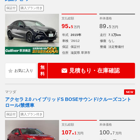
保証付
購入プラン付き
支払総額
本体価格
.
.
95
89
5
5
万円
万円
年式
2015年
走行
7.1万km
車検
'26/12
修復
なし
保証
保証付
整備
法定整備付
住所
滋賀県 草津市
無
見積もり・在庫確認
料
マツダ
NEW
アクセラ 2.0 ハイブリッドS BOSEサウンド/クルーズコント
ロール/禁煙車
保証付
購入プラン付き
支払総額
本体価格
.
.
107
100
1
7
万円
万円