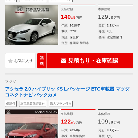
支払総額
本体価格
.
.
140
129
9
8
万円
万円
年式
2018年
走行
2.9万km
車検
'27/2
修復
なし
保証
保証付
整備
法定整備付
住所
静岡県 磐田市
無
見積もり・在庫確認
料
マツダ
アクセラ 2.0 ハイブリッドS Lパッケージ ETC車載器 マツダ
コネクトナビ バックカメ
保証付
車両品質保証書付
購入プラン付き
支払総額
本体価格
.
.
122
109
5
8
万円
万円
年式
2014年
走行
4.1万km
車検
車検整備付
修復
なし