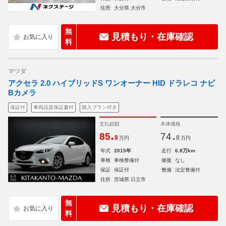
住所
大分県 大分市
無
見積もり・在庫確認
料
マツダ
アクセラ 2.0 ハイブリッドS ワンオーナー HID ドラレコ ナビ
Bカメラ
保証付
車両品質保証書付
購入プラン付き
支払総額
本体価格
.
.
85
74
8
8
万円
万円
年式
2015年
走行
6.8万km
車検
車検整備付
修復
なし
保証
保証付
整備
法定整備付
住所
茨城県 日立市
無
見積もり・在庫確認
料