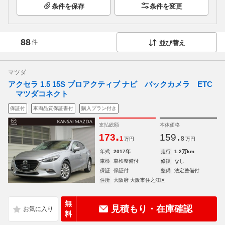
条件を保存
条件を変更
88
件
並び替え
マツダ
アクセラ 1.5 15S プロアクティブ ナビ バックカメラ ETC
マツダコネクト
保証付
車両品質保証書付
購入プラン付き
支払総額
本体価格
.
.
173
159
1
8
万円
万円
年式
2017年
走行
1.2万km
車検
車検整備付
修復
なし
保証
保証付
整備
法定整備付
住所
大阪府 大阪市住之江区
無
見積もり・在庫確認
料