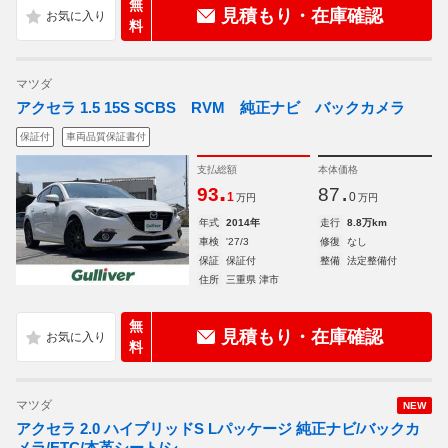
無
見積もり・在庫確認
料
マツダ
アクセラ 1.5 15S SCBS RVM 純正ナビ バックカメラ
保証付
車両品質保証書付
支払総額
本体価格
.
.
93
87
1
0
万円
万円
年式
2014年
走行
8.8万km
車検
'27/3
修復
なし
保証
保証付
整備
法定整備付
住所
三重県 津市
無
見積もり・在庫確認
料
マツダ
NEW
アクセラ 2.0 ハイブリッドS Lパッケージ 純正ナビ/バックカ
メラ/ETC/本革シート/シ