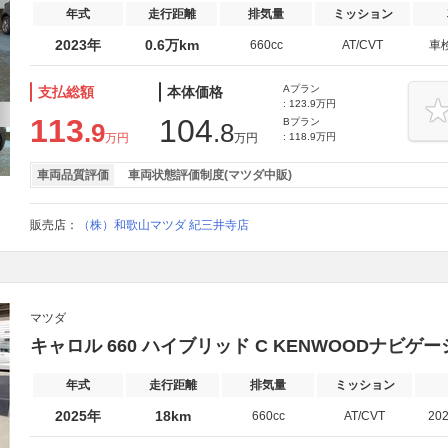
年式
走行距離
排気量
ミッション
2023年
0.6万km
660cc
AT/CVT
車
Aプラン
支払総額
本体価格
: 123.9万円
113
104
Bプラン
.9
.8
万円
万円
: 118.9万円
車両品質評価
車両状態評価制度(マツダ中販)
販売店：
（株）和歌山マツダ 紀三井寺店
マツダ
キャロル 660 ハイブリッド C KENWOODナビ
年式
走行距離
排気量
ミッション
2025年
18km
660cc
AT/CVT
20