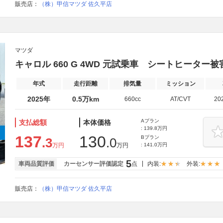
販売店：
（株）甲信マツダ 佐久平店
マツダ
キャロル 660 G 4WD 元試乗車 シートヒーター
年式
走行距離
排気量
ミッション
2025年
0.5万km
660cc
AT/CVT
20
Aプラン
支払総額
本体価格
: 139.8万円
137
130
Bプラン
.3
.0
万円
万円
: 141.0万円
5
車両品質評価
カーセンサー評価認定
点
内装:
外装:
販売店：
（株）甲信マツダ 佐久平店