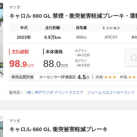
マツダ
キャロル 660 GL 禁煙・衝突被害軽減ブレーキ・
年式
走行距離
排気量
ミッション
2023年
0.9万km
660cc
AT/CVT
車
Aプラン
支払総額
本体価格
: 99.5万円
98
88
Bプラン
.9
.0
万円
万円
: 99.9万円
4.5
車両品質評価
カーセンサー評価認定
点
内装:
外装:
販売店：
（株）神戸マツダ イベントスクエア ジェームス山ユーカーランド
マツダ
キャロル 660 GL 衝突被害軽減ブレーキ