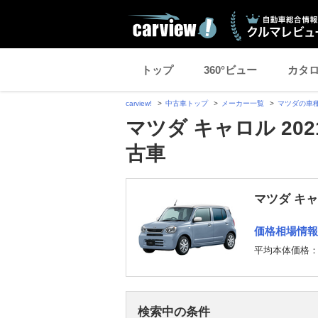
トップ
360°ビュー
カタ
carview!
中古車トップ
メーカー一覧
マツダの車
マツダ キャロル 20
古車
マツダ キ
価格相場情報
平均本体価格
検索中の条件