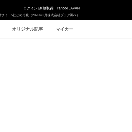
ログイン
[
新規取得
]
Yahoo! JAPAN
サイト5社との比較（2026年2月株式会社プラグ調べ）
オリジナル記事
マイカー