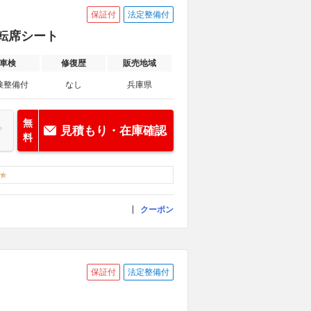
保証付
法定整備付
運転席シート
車検
修復歴
販売地域
検整備付
なし
兵庫県
無
見積もり・在庫確認
料
クーポン
保証付
法定整備付