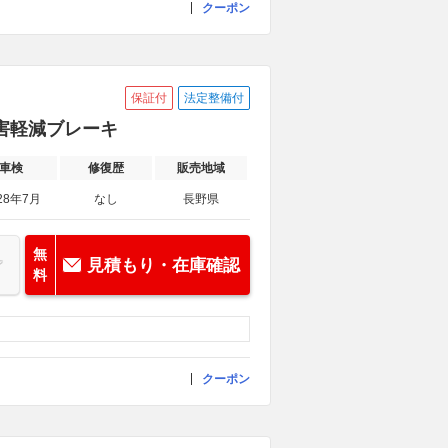
クーポン
保証付
法定整備付
被害軽減ブレーキ
車検
修復歴
販売地域
28年7月
なし
長野県
無
見積もり・在庫確認
料
クーポン