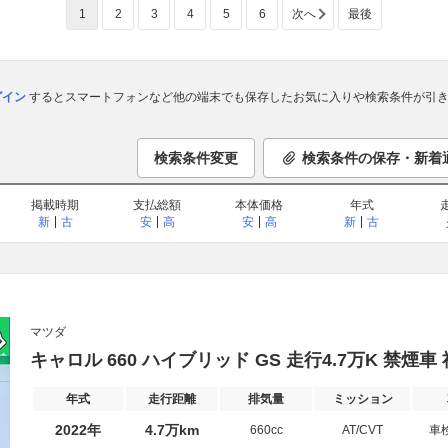
1
2
3
4
5
6
次へ
最後
ログイン
するとスマートフォンなど他の端末でも保存したお気に入りや検索条件が引き
検索条件変更
検索条件の保存・新着
掲載時期
支払総額
本体価格
年式
新
古
安
高
安
高
新
古
マツダ
キャロル 660 ハイブリッド GS 走行4.7万K 禁煙車 
年式
走行距離
排気量
ミッション
2022年
4.7万km
660cc
AT/CVT
車