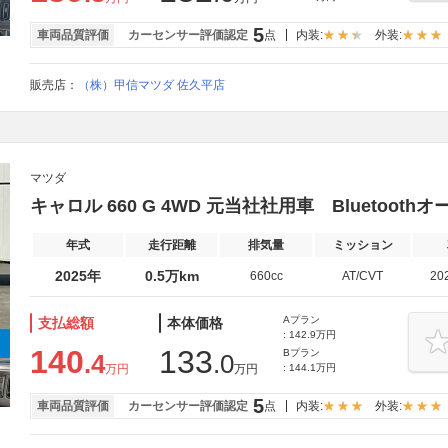
5
車両品質評価
カーセンサー評価認定
点
内装:
外装:
販売店：
（株）甲信マツダ 佐久平店
マツダ
キャロル 660 G 4WD 元当社社用車 Bluetooth
年式
走行距離
排気量
ミッション
2025年
0.5万km
660cc
AT/CVT
20
Aプラン
支払総額
本体価格
: 142.9万円
140
133
Bプラン
.4
.0
万円
万円
: 144.1万円
5
車両品質評価
カーセンサー評価認定
点
内装:
外装: