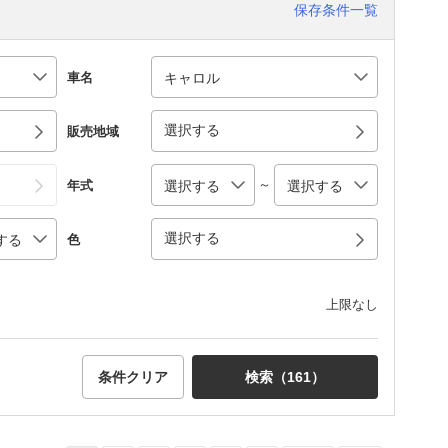
保存条件一覧
車名
選択する
販売地域
～
年式
選択する
色
上限なし
条件クリア
検索（
161
）