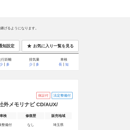
継げるようになります。
通知設定
お気に入り一覧を見る
走行距離
排気量
車検
少
多
少
多
長
短
保証付
法定整備付
社外メモリナビ CD/AUX/
車検
修復歴
販売地域
検整備付
なし
埼玉県