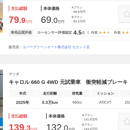
Aプラン
支払総額
本体価格
: 89.8万円
79
69
Bプラン
.9
.0
万円
万円
: 83.3万円
4.5
車両品質評価
カーセンサー評価認定
点
内装:
外装:
販売店：
エバーグリーンオート株式会社 セカンド店
マツダ
キャロル 660 G 4WD 元試乗車 衝突軽減ブレーキ 
年式
走行距離
排気量
ミッション
2025年
0.3万km
660cc
AT/CVT
20
Aプラン
支払総額
本体価格
: 141.8万円
139
132
Bプラン
.3
.0
万円
万円
: 143.0万円