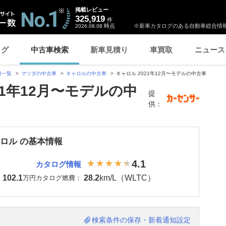
掲載レビュー
325,919
件
時点
※新車カタログのある自動車総合情報
2026.08.08
ログ
中古車検索
新車見積り
車買取
ニュース
種一覧
マツダの中古車
キャロルの中古車
キャロル 2021年12月〜モデルの中古車
21年12月〜モデルの中
提
供：
ャロル の基本情報
4.1
カタログ情報
102.1
28.2
km/L（WLTC）
：
万円
カタログ燃費：
検索条件の保存・新着通知設定