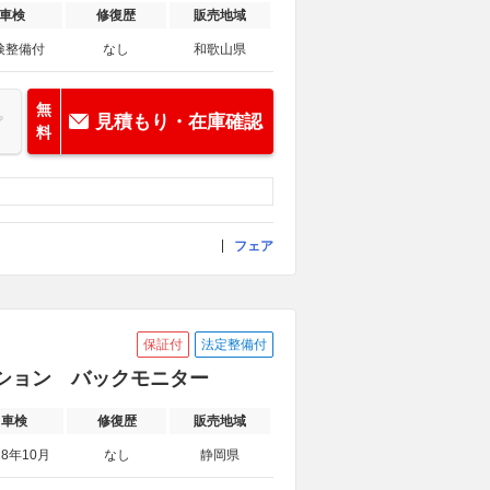
車検
修復歴
販売地域
検整備付
なし
和歌山県
無
見積もり・在庫確認
料
フェア
保証付
法定整備付
ゲーション バックモニター
車検
修復歴
販売地域
28年10月
なし
静岡県