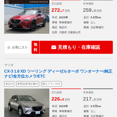
支払総額
本体価格
.
.
272
259
7
8
万円
万円
年式
2022年
走行
0.8万km
車検
車検整備付
修復
なし
保証
保証付
整備
法定整備付
住所
大阪府 大阪狭山市
無
見積もり・在庫確認
料
マツダ
CX-3 1.8 XD ツーリング ディーゼルターボ ワンオーナー/純正
ナビ/全方位カメラ/ETC
保証付
車両品質保証書付
購入プラン付き
支払総額
本体価格
.
.
226
217
8
5
万円
万円
年式
2023年
走行
0.9万km
車検
車検整備付
修復
なし
保証
保証付
整備
法定整備付