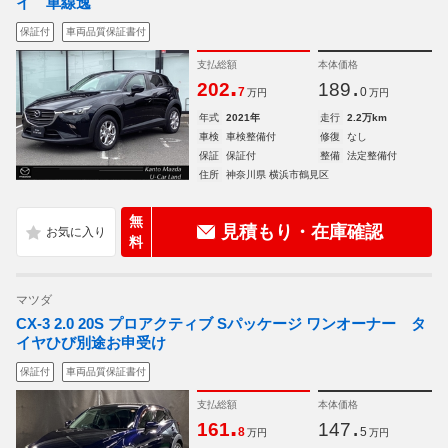
イ 車線逸
保証付
車両品質保証書付
支払総額
本体価格
.
.
202
189
7
0
万円
万円
年式
2021年
走行
2.2万km
車検
車検整備付
修復
なし
保証
保証付
整備
法定整備付
住所
神奈川県 横浜市鶴見区
無
見積もり・在庫確認
料
マツダ
CX-3 2.0 20S プロアクティブ Sパッケージ ワンオーナー タ
イヤひび別途お申受け
保証付
車両品質保証書付
支払総額
本体価格
.
.
161
147
8
5
万円
万円