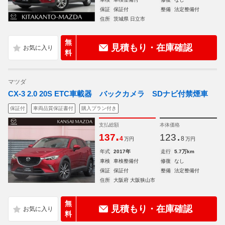
保証
保証付
整備
法定整備付
住所
茨城県 日立市
無
見積もり・在庫確認
料
マツダ
CX-3 2.0 20S ETC車載器 バックカメラ SDナビ付禁煙車
保証付
車両品質保証書付
購入プラン付き
支払総額
本体価格
.
.
137
123
4
8
万円
万円
年式
2017年
走行
5.7万km
車検
車検整備付
修復
なし
保証
保証付
整備
法定整備付
住所
大阪府 大阪狭山市
無
見積もり・在庫確認
料