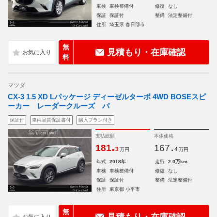
車検
車検整備付
修復
なし
保証
保証付
整備
法定整備付
住所
埼玉県 春日部市
無
見積もり・在庫確認
料
マツダ
CX-3 1.5 XD Lパッケージ ディーゼルターボ 4WD BOSEスピ
ーカー レーダークルーズ バ
保証付
車両品質保証書付
購入プラン付き
支払総額
本体価格
.
.
181
167
3
4
万円
万円
年式
2018年
走行
2.0万km
車検
車検整備付
修復
なし
保証
保証付
整備
法定整備付
住所
東京都 小平市
無