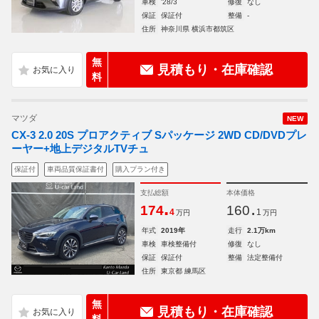
車検
'28/3
修復
なし
保証
保証付
整備
-
住所
神奈川県 横浜市都筑区
無
見積もり・在庫確認
料
マツダ
NEW
CX-3 2.0 20S プロアクティブ Sパッケージ 2WD CD/DVDプレ
ーヤー+地上デジタルTVチュ
保証付
車両品質保証書付
購入プラン付き
支払総額
本体価格
.
.
174
160
4
1
万円
万円
年式
2019年
走行
2.1万km
車検
車検整備付
修復
なし
保証
保証付
整備
法定整備付
住所
東京都 練馬区
無
見積もり・在庫確認