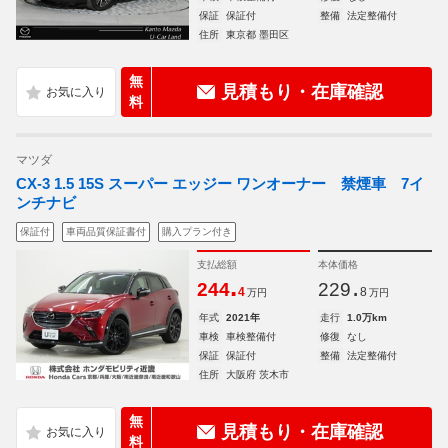
保証
保証付
整備
法定整備付
住所
東京都 墨田区
無
見積もり・在庫確認
料
マツダ
CX-3 1.5 15S スーパー エッジー ワンオーナー 禁煙車 7イ
ンチナビ
保証付
車両品質保証書付
購入プラン付き
支払総額
本体価格
.
.
244
229
4
8
万円
万円
年式
2021年
走行
1.0万km
車検
車検整備付
修復
なし
保証
保証付
整備
法定整備付
住所
大阪府 茨木市
無
見積もり・在庫確認
料