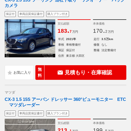
カメラ
保証付
車両品質保証書付
購入プラン付き
支払総額
本体価格
.
.
183
170
7
2
万円
万円
年式
2021年
走行
3.5万km
車検
車検整備付
修復
なし
保証
保証付
整備
法定整備付
住所
東京都 大田区
無
見積もり・在庫確認
料
マツダ
CX-3 1.5 15S アーバン ドレッサー 360°ビューモニター ETC
マツダレーダー
保証付
車両品質保証書付
購入プラン付き
支払総額
本体価格
.
.
213
199