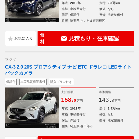
年式
2019年
走行
2.3万km
車検
車検整備付
修復
なし
保証
保証付
整備
法定整備付
住所
埼玉県 さいたま市岩槻区
無
見積もり・在庫確認
料
マツダ
CX-3 2.0 20S プロアクティブ ナビ ETC ドラレコ LEDライト
バックカメラ
保証付
車両品質保証書付
購入プラン付き
支払総額
本体価格
.
.
158
143
0
8
万円
万円
年式
2018年
走行
2.4万km
車検
車検整備付
修復
なし
保証
保証付
整備
法定整備付
住所
埼玉県 春日部市