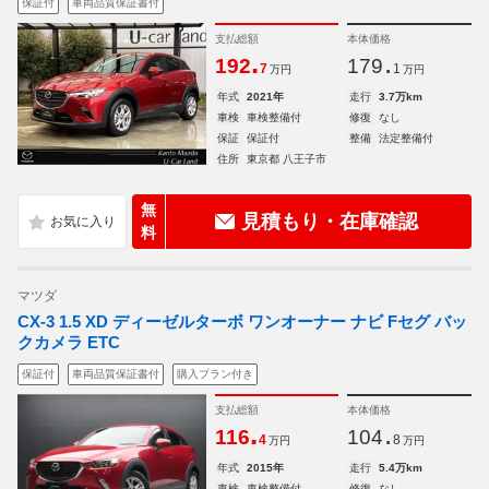
保証付
車両品質保証書付
支払総額
本体価格
.
.
192
179
7
1
万円
万円
年式
2021年
走行
3.7万km
車検
車検整備付
修復
なし
保証
保証付
整備
法定整備付
住所
東京都 八王子市
無
見積もり・在庫確認
料
マツダ
CX-3 1.5 XD ディーゼルターボ ワンオーナー ナビ Fセグ バッ
クカメラ ETC
保証付
車両品質保証書付
購入プラン付き
支払総額
本体価格
.
.
116
104
4
8
万円
万円
年式
2015年
走行
5.4万km
車検
車検整備付
修復
なし