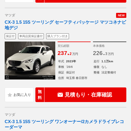
マツダ
NEW
CX-3 1.5 15S ツーリング セーフティパッケージ マツコネナビ
地デジ
保証付
車両品質保証書付
購入プラン付き
支払総額
本体価格
.
.
237
226
2
3
万円
万円
年式
2023年
走行
1.1万km
車検
'28/6
修復
なし
保証
保証付
整備
法定整備付
住所
埼玉県 春日部市
無
見積もり・在庫確認
料
マツダ
CX-3 1.5 15S ツーリング ワンオーナー/2カメラドライブレコ
ーダーマ