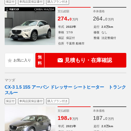
保証付
車両品質保証書付
購入プラン付き
支払総額
本体価格
.
.
274
264
0
0
万円
万円
年式
2022年
走行
2.0万km
車検
'27/9
修復
なし
保証
保証付
整備
法定整備付
住所
千葉県 船橋市
無
見積もり・在庫確認
料
マツダ
CX-3 1.5 15S アーバン ドレッサー シートヒーター トランク
スルー
保証付
車両品質保証書付
購入プラン付き
支払総額
本体価格
.
.
198
187
9
0
万円
万円
年式
2021年
走行
2.0万km