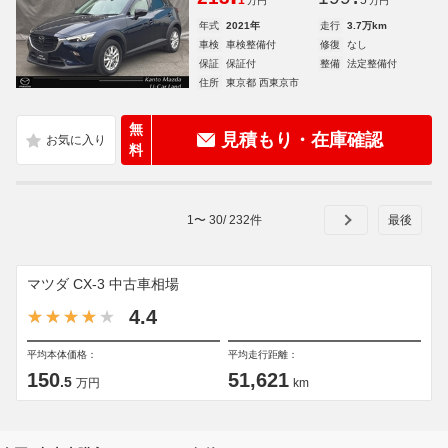
1
5
万円
万円
年式
2021年
走行
3.7万km
車検
車検整備付
修復
なし
保証
保証付
整備
法定整備付
住所
東京都 西東京市
無
見積もり・在庫確認
料
1
〜
30
/
232
件
マツダ CX-3 中古車相場
4.4
平均本体価格：
平均走行距離：
150
51,621
.5
万円
km