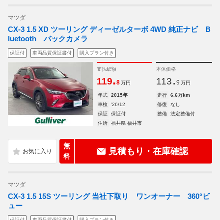
マツダ
CX-3 1.5 XD ツーリング ディーゼルターボ 4WD 純正ナビ B
luetooth バックカメラ
保証付
車両品質保証書付
購入プラン付き
支払総額
本体価格
.
.
119
113
8
9
万円
万円
年式
2015年
走行
6.6万km
車検
'26/12
修復
なし
保証
保証付
整備
法定整備付
住所
福井県 福井市
無
見積もり・在庫確認
料
マツダ
CX-3 1.5 15S ツーリング 当社下取り ワンオーナー 360°ビ
ュー
保証付
車両品質保証書付
購入プラン付き