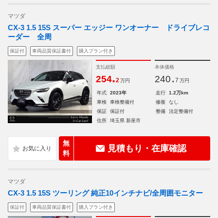
マツダ
CX-3 1.5 15S スーパー エッジー ワンオーナー ドライブレコ
ーダー 全周
保証付
車両品質保証書付
購入プラン付き
支払総額
本体価格
.
.
254
240
2
7
万円
万円
年式
2023年
走行
1.2万km
車検
車検整備付
修復
なし
保証
保証付
整備
法定整備付
住所
埼玉県 新座市
無
見積もり・在庫確認
料
マツダ
CX-3 1.5 15S ツーリング 純正10インチナビ/全周囲モニター
保証付
車両品質保証書付
購入プラン付き