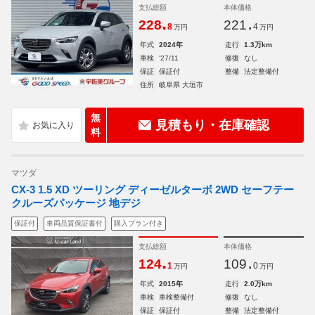
支払総額
本体価格
.
.
228
221
8
4
万円
万円
年式
2024年
走行
1.3万km
車検
'27/11
修復
なし
保証
保証付
整備
法定整備付
住所
岐阜県 大垣市
無
見積もり・在庫確認
料
マツダ
CX-3 1.5 XD ツーリング ディーゼルターボ 2WD セーフテー
クルーズパッケージ 地デジ
保証付
車両品質保証書付
購入プラン付き
支払総額
本体価格
.
.
124
109
1
0
万円
万円
年式
2015年
走行
2.0万km
車検
車検整備付
修復
なし
保証
保証付
整備
法定整備付