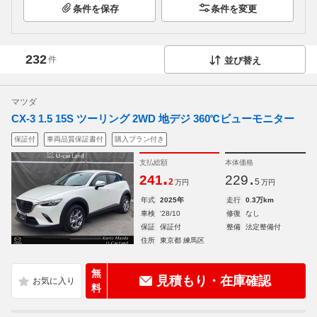
条件を保存
条件を変更
232
件
並び替え
マツダ
CX-3 1.5 15S ツーリング 2WD 地デジ 360℃ビューモニター
保証付
車両品質保証書付
購入プラン付き
支払総額
本体価格
.
.
241
229
2
5
万円
万円
年式
2025年
走行
0.3万km
車検
'28/10
修復
なし
保証
保証付
整備
法定整備付
住所
東京都 練馬区
無
見積もり・在庫確認
料