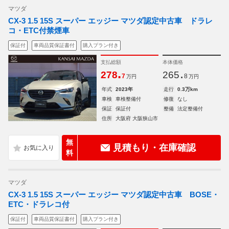
マツダ
CX-3 1.5 15S スーパー エッジー マツダ認定中古車 ドラレ
コ・ETC付禁煙車
保証付
車両品質保証書付
購入プラン付き
支払総額
本体価格
.
.
278
265
7
8
万円
万円
年式
2023年
走行
0.3万km
車検
車検整備付
修復
なし
保証
保証付
整備
法定整備付
住所
大阪府 大阪狭山市
無
見積もり・在庫確認
料
マツダ
CX-3 1.5 15S スーパー エッジー マツダ認定中古車 BOSE・
ETC・ドラレコ付
保証付
車両品質保証書付
購入プラン付き