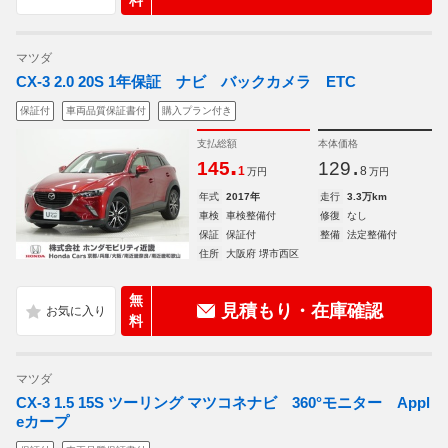
料
マツダ
CX-3 2.0 20S 1年保証 ナビ バックカメラ ETC
保証付
車両品質保証書付
購入プラン付き
支払総額
本体価格
.
.
145
129
1
8
万円
万円
年式
2017年
走行
3.3万km
車検
車検整備付
修復
なし
保証
保証付
整備
法定整備付
住所
大阪府 堺市西区
無
見積もり・在庫確認
料
マツダ
CX-3 1.5 15S ツーリング マツコネナビ 360°モニター Appl
eカープ