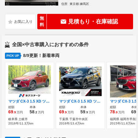
住所
東京都 練馬区
無
見積もり・在庫確認
料
全国×中古車購入におすすめの条件
8/9更新！新着車両
PICK UP
マツダ CX-3 1.5 XD ツーリング ディーゼルターボ ディーゼル(軽油) バックカメラ
マツダ CX-3 1.5 XD ツーリング ディーゼルターボ ユーザー買取車/純正ナビ
総額
本体
総額
本体
総額
本体
69
58
69
59
78
69
.9
万円
.2
万円
.9
万円
.9
万円
.0
万円
.
岐阜県 土岐市
千葉県 千葉市中央区
福岡県 福岡市早良
2016年/11.3万km
2016年/13.4万km
2015年/11.6万km