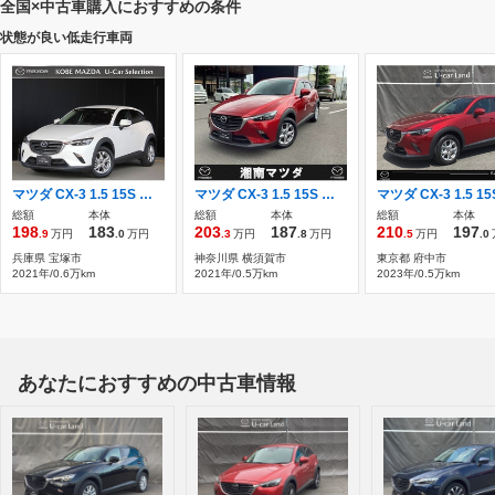
全国×中古車購入におすすめの条件
状態が良い低走行車両
マツダ CX-3 1.5 15S ツーリング 衝突被害軽減ブレーキ/ワンオーナー/禁煙車
マツダ CX-3 1.5 15S ツーリング CD/DVDプレーヤー+地デジ(フルセグ)・360°
総額
本体
総額
本体
総額
本体
198
183
203
187
210
197
.9
万円
.0
万円
.3
万円
.8
万円
.5
万円
.0
兵庫県 宝塚市
神奈川県 横須賀市
東京都 府中市
2021年/0.6万km
2021年/0.5万km
2023年/0.5万km
あなたにおすすめの中古車情報