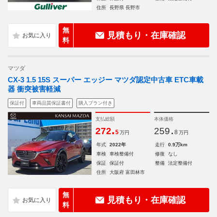
住所
長野県 長野市
無
見積もり・在庫確認
料
マツダ
CX-3 1.5 15S スーパー エッジー マツダ認定中古車 ETC車載
器 衝突被害軽減
保証付
車両品質保証書付
購入プラン付き
支払総額
本体価格
.
.
272
259
5
8
万円
万円
年式
2022年
走行
0.9万km
車検
車検整備付
修復
なし
保証
保証付
整備
法定整備付
住所
大阪府 富田林市
無
見積もり・在庫確認
料