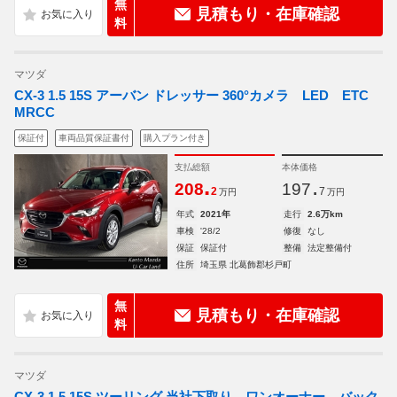
無
見積もり・在庫確認
料
マツダ
CX-3 1.5 15S アーバン ドレッサー 360°カメラ LED ETC
MRCC
保証付
車両品質保証書付
購入プラン付き
支払総額
本体価格
.
.
208
197
2
7
万円
万円
年式
2021年
走行
2.6万km
車検
'28/2
修復
なし
保証
保証付
整備
法定整備付
住所
埼玉県 北葛飾郡杉戸町
無
見積もり・在庫確認
料
マツダ
CX-3 1.5 15S ツーリング 当社下取り ワンオーナー バック