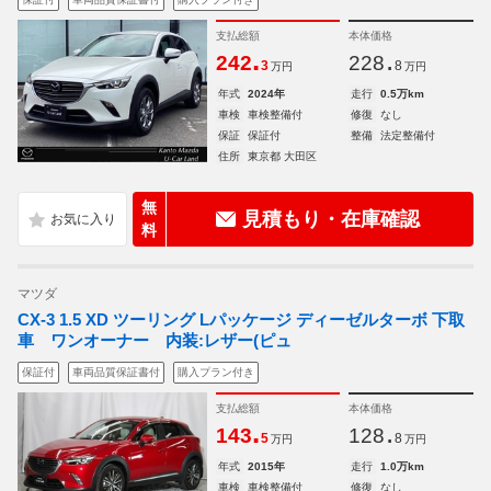
支払総額
本体価格
.
.
242
228
3
8
万円
万円
年式
2024年
走行
0.5万km
車検
車検整備付
修復
なし
保証
保証付
整備
法定整備付
住所
東京都 大田区
無
見積もり・在庫確認
料
マツダ
CX-3 1.5 XD ツーリング Lパッケージ ディーゼルターボ 下取
車 ワンオーナー 内装:レザー(ピュ
保証付
車両品質保証書付
購入プラン付き
支払総額
本体価格
.
.
143
128
5
8
万円
万円
年式
2015年
走行
1.0万km
車検
車検整備付
修復
なし