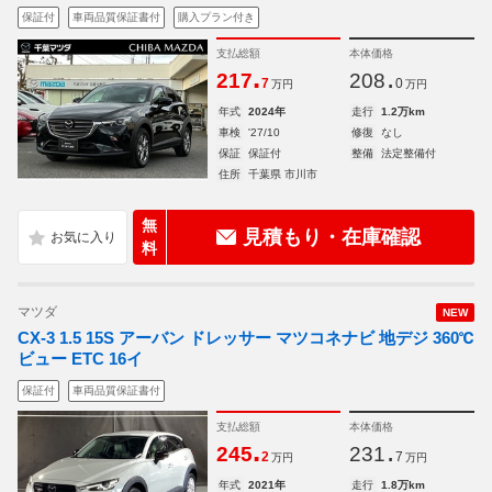
保証付
車両品質保証書付
購入プラン付き
支払総額
本体価格
.
.
217
208
7
0
万円
万円
年式
2024年
走行
1.2万km
車検
'27/10
修復
なし
保証
保証付
整備
法定整備付
住所
千葉県 市川市
無
見積もり・在庫確認
料
マツダ
NEW
CX-3 1.5 15S アーバン ドレッサー マツコネナビ 地デジ 360℃
ビュー ETC 16イ
保証付
車両品質保証書付
支払総額
本体価格
.
.
245
231
2
7
万円
万円
年式
2021年
走行
1.8万km