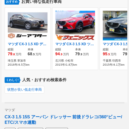
お買い得な低走行車両
おすすめ
マツダ CX-3 1.5 XD ディーゼルターボ 禁煙車 純正ナビ フルセグTV
マツダ CX-3 1.5 XD ツーリング ディーゼルターボ 4WD 4WD ディーゼル 試乗OK
総額
本体
総額
本体
総額
本体
79
68
94
79
95
79
.8
万円
.5
万円
.9
万円
.9
万円
.5
万円
.
埼玉県 草加市
石川県 小松市
千葉県 印西市
2016年/4.5万km
2015年/1.8万km
2015年/4.1万km
人気・おすすめ検索条件
くわしく!
状態が良い低走行車両
マツダ
CX-3 1.5 15S アーバン ドレッサー 前後ドラレコ/360°ビュー/
ETC/スマホ連動