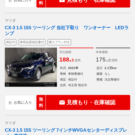
見積もり・在庫確認
料
マツダ
CX-3 1.5 15S ツーリング 当社下取り ワンオーナー LEDラ
ンプ
保証付
車両品質保証書付
購入プラン付き
支払総額
本体価格
.
.
188
175
5
0
万円
万円
年式
2021年
走行
2.1万km
車検
車検整備付
修復
なし
保証
保証付
整備
法定整備付
住所
埼玉県 熊谷市
無
見積もり・在庫確認
料
マツダ
CX-3 1.5 15S ツーリング 7インチWVGAセンターディスプレ