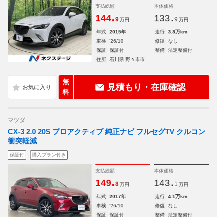
支払総額
本体価格
.
.
144
133
9
9
万円
万円
年式
2015年
走行
3.8万km
車検
'26/10
修復
なし
保証
保証付
整備
法定整備付
住所
石川県 野々市市
無
見積もり・在庫確認
料
マツダ
CX-3 2.0 20S プロアクティブ 純正ナビ フルセグTV クルコン
衝突軽減
保証付
購入プラン付き
支払総額
本体価格
.
.
149
143
8
1
万円
万円
年式
2017年
走行
4.1万km
車検
'26/10
修復
なし
保証
保証付
整備
法定整備付