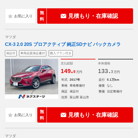
無
見積もり・在庫確認
料
マツダ
CX-3 2.0 20S プロアクティブ 純正SDナビ バックカメラ
保証付
車両品質保証書付
購入プラン付き
支払総額
本体価格
.
.
149
133
9
3
万円
万円
年式
2017年
走行
5.1万km
車検
車検整備付
修復
なし
保証
保証付
整備
法定整備付
住所
富山県 富山市
無
見積もり・在庫確認
料
マツダ