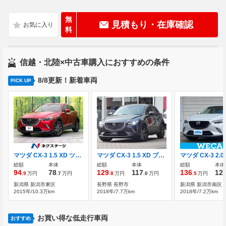
無
見積もり・在庫確認
料
信越・北陸×中古車購入におすすめの条件
8/8更新！新着車両
PICK UP
マツダ CX-3 1.5 XD ツーリング ディーゼルターボ 4WD 4WD ディーゼル ターボ 禁煙車
マツダ CX-3 1.5 XD プロアクティブ ディーゼルターボ 4WD 禁煙 ドラレコ ETC バックカメラ
総額
本体
総額
本体
総額
本体
94
78
129
117
136
12
.9
万円
.7
万円
.8
万円
.0
万円
.5
万円
新潟県 新潟市東区
長野県 長野市
新潟県 新潟市南区
2015年/10.3万km
2018年/7.7万km
2018年/7.2万km
お買い得な低走行車両
おすすめ