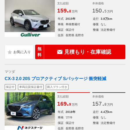
支払総額
本体価格
.
.
159
150
8
5
万円
万円
年式
2015年
走行
3.8万km
車検
車検整備付
修復
なし
保証
保証付
整備
法定整備付
住所
長野県 長野市
無
見積もり・在庫確認
料
マツダ
CX-3 2.0 20S プロアクティブ Sパッケージ 衝突軽減
保証付
車両品質保証書付
購入プラン付き
支払総額
本体価格
.
.
169
157
9
8
万円
万円
年式
2018年
走行
4.4万km
車検
'27/9
修復
なし
保証
保証付
整備
法定整備付
住所
長野県 長野市