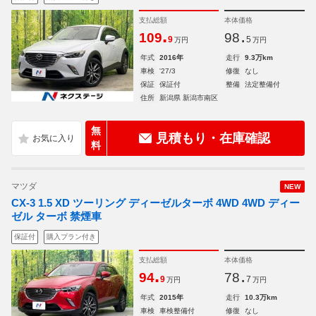
支払総額
本体価格
.
.
109
98
9
5
万円
万円
年式
2016年
走行
9.3万km
車検
'27/3
修復
なし
保証
保証付
整備
法定整備付
住所
新潟県 新潟市南区
無
見積もり・在庫確認
料
マツダ
NEW
CX-3 1.5 XD ツーリング ディーゼルターボ 4WD 4WD ディー
ゼル ターボ 禁煙車
保証付
購入プラン付き
支払総額
本体価格
.
.
94
78
9
7
万円
万円
年式
2015年
走行
10.3万km
車検
車検整備付
修復
なし