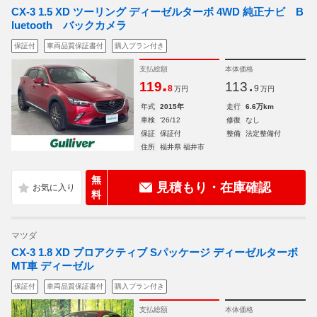
CX-3 1.5 XD ツーリング ディーゼルターボ 4WD 純正ナビ B
luetooth バックカメラ
保証付
車両品質保証書付
購入プラン付き
支払総額
本体価格
.
.
119
113
8
9
万円
万円
年式
2015年
走行
6.6万km
車検
'26/12
修復
なし
保証
保証付
整備
法定整備付
住所
福井県 福井市
無
見積もり・在庫確認
料
マツダ
CX-3 1.8 XD プロアクティブ Sパッケージ ディーゼルターボ
MT車 ディーゼル
保証付
車両品質保証書付
購入プラン付き
支払総額
本体価格