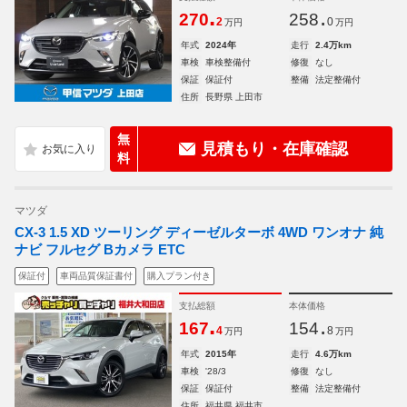
.
.
270
258
2
0
万円
万円
年式
2024年
走行
2.4万km
車検
車検整備付
修復
なし
保証
保証付
整備
法定整備付
住所
長野県 上田市
無
見積もり・在庫確認
料
マツダ
CX-3 1.5 XD ツーリング ディーゼルターボ 4WD ワンオナ 純
ナビ フルセグ Bカメラ ETC
保証付
車両品質保証書付
購入プラン付き
支払総額
本体価格
.
.
167
154
4
8
万円
万円
年式
2015年
走行
4.6万km
車検
'28/3
修復
なし
保証
保証付
整備
法定整備付
住所
福井県 福井市