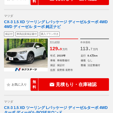
料
マツダ
CX-3 1.5 XD ツーリング Lパッケージ ディーゼルターボ 4WD
4WD ディーゼル ターボ 純正ナビ
保証付
車両品質保証書付
購入プラン付き
支払総額
本体価格
.
.
129
113
9
7
万円
万円
年式
2015年
走行
8.4万km
車検
車検整備付
修復
なし
保証
保証付
整備
法定整備付
住所
長野県 長野市
無
見積もり・在庫確認
料
マツダ
CX-3 1.5 XD ツーリング Lパッケージ ディーゼルターボ 4WD
ターボ ディーゼル BOSEサウンド