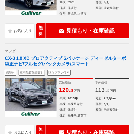
車検
'26/8
修復
なし
保証
保証付
整備
法定整備付
住所
新潟県 上越市
無
見積もり・在庫確認
料
マツダ
CX-3 1.8 XD プロアクティブ Sパッケージ ディーゼルターボ
純正ナビ/フルセグ/バックカメラ/スマート
保証付
車両品質保証書付
購入プラン付き
支払総額
本体価格
.
.
120
113
8
5
万円
万円
年式
2019年
走行
7.7万km
車検
車検整備付
修復
なし
保証
保証付
整備
法定整備付
住所
福井県 越前市
無
見積もり・在庫確認