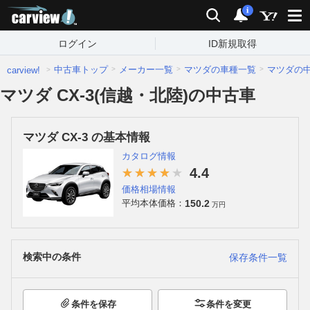
carview!
検索
通知
i
ログイン
ID新規取得
中古車トップ
メーカー一覧
マツダの車種一覧
マツダの
carview!
マツダ CX-3(信越・北陸)の中古車
マツダ CX-3 の基本情報
カタログ情報
4.4
価格相場情報
150.2
平均本体価格：
万円
検索中の条件
保存条件一覧
条件を保存
条件を変更