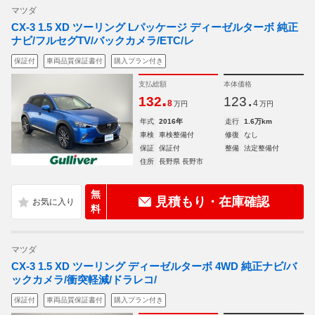
マツダ
CX-3 1.5 XD ツーリング Lパッケージ ディーゼルターボ 純正
ナビ/フルセグTV/バックカメラ/ETC/レ
保証付
車両品質保証書付
購入プラン付き
支払総額
本体価格
.
.
132
123
8
4
万円
万円
年式
2016年
走行
1.6万km
車検
車検整備付
修復
なし
保証
保証付
整備
法定整備付
住所
長野県 長野市
無
見積もり・在庫確認
料
マツダ
CX-3 1.5 XD ツーリング ディーゼルターボ 4WD 純正ナビ/バ
ックカメラ/衝突軽減/ドラレコ/
保証付
車両品質保証書付
購入プラン付き