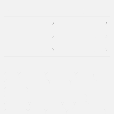
４ＷＤ
定期点検記録簿
ワンオーナーカー
福祉車両
メーカー系販売店取り扱い車
修復歴無し
アルミホイール
寒冷地仕様車
過給機設定モデル（ターボ・スーパーチャージャーなど)
ETC
CDプレーヤー
カーナビゲーション
禁煙車
法定整備付き
保証付き
エアバッグ
ディスチャージドランプ