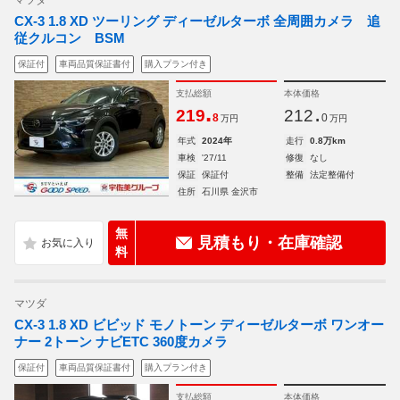
マツダ
CX-3 1.8 XD ツーリング ディーゼルターボ 全周囲カメラ 追
従クルコン BSM
保証付
車両品質保証書付
購入プラン付き
支払総額
本体価格
.
.
219
212
8
0
万円
万円
年式
2024年
走行
0.8万km
車検
'27/11
修復
なし
保証
保証付
整備
法定整備付
住所
石川県 金沢市
無
見積もり・在庫確認
料
マツダ
CX-3 1.8 XD ビビッド モノトーン ディーゼルターボ ワンオー
ナー 2トーン ナビETC 360度カメラ
保証付
車両品質保証書付
購入プラン付き
支払総額
本体価格