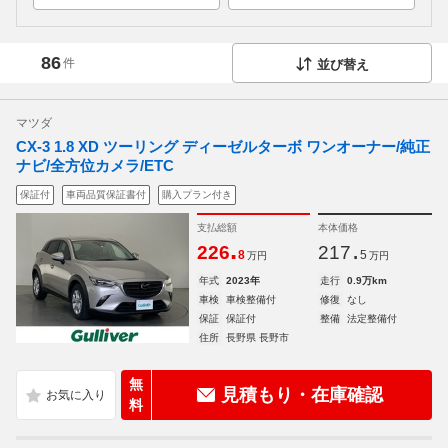
86
件
並び替え
マツダ
CX-3 1.8 XD ツーリング ディーゼルターボ ワンオーナー/純正
ナビ/全方位カメラ/ETC
保証付
車両品質保証書付
購入プラン付き
支払総額
本体価格
.
.
226
217
8
5
万円
万円
年式
2023年
走行
0.9万km
車検
車検整備付
修復
なし
保証
保証付
整備
法定整備付
住所
長野県 長野市
無
見積もり・在庫確認
料