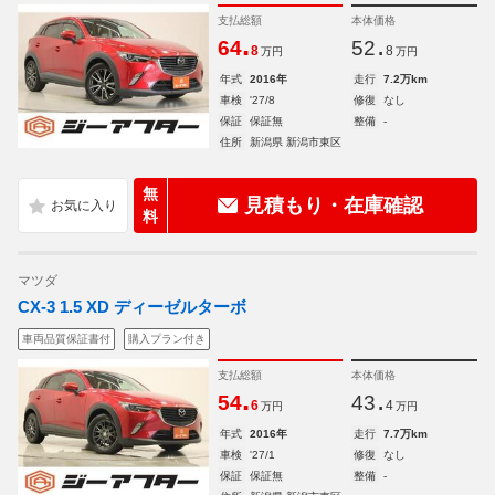
支払総額
本体価格
.
.
64
52
8
8
万円
万円
年式
2016年
走行
7.2万km
車検
'27/8
修復
なし
保証
保証無
整備
-
住所
新潟県 新潟市東区
無
見積もり・在庫確認
料
マツダ
CX-3 1.5 XD ディーゼルターボ
車両品質保証書付
購入プラン付き
支払総額
本体価格
.
.
54
43
6
4
万円
万円
年式
2016年
走行
7.7万km
車検
'27/1
修復
なし
保証
保証無
整備
-