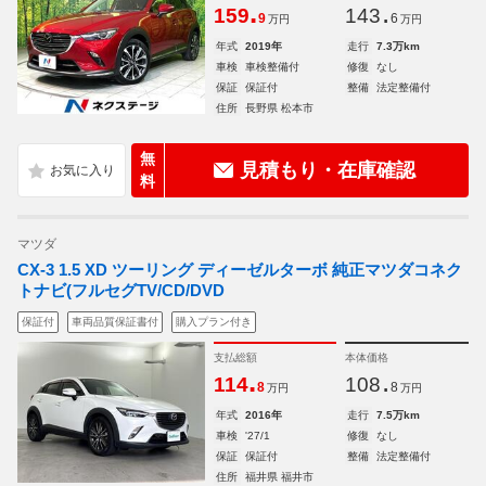
.
.
159
143
9
6
万円
万円
年式
2019年
走行
7.3万km
車検
車検整備付
修復
なし
保証
保証付
整備
法定整備付
住所
長野県 松本市
無
見積もり・在庫確認
料
マツダ
CX-3 1.5 XD ツーリング ディーゼルターボ 純正マツダコネク
トナビ(フルセグTV/CD/DVD
保証付
車両品質保証書付
購入プラン付き
支払総額
本体価格
.
.
114
108
8
8
万円
万円
年式
2016年
走行
7.5万km
車検
'27/1
修復
なし
保証
保証付
整備
法定整備付
住所
福井県 福井市