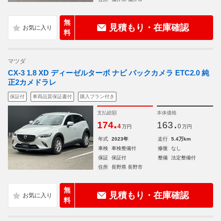
無
見積もり・在庫確認
料
マツダ
CX-3 1.8 XD ディーゼルターボ ナビ バックカメラ ETC2.0 純
正2カメドラレ
保証付
車両品質保証書付
購入プラン付き
支払総額
本体価格
.
.
174
163
4
0
万円
万円
年式
2023年
走行
5.4万km
車検
車検整備付
修復
なし
保証
保証付
整備
法定整備付
住所
長野県 長野市
無
見積もり・在庫確認
料