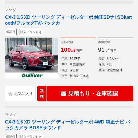
マツダ
CX-3 1.5 XD ツーリング ディーゼルターボ 純正SDナビ/Bluet
ooth/フルセグTV/バックカ
保証付
購入プラン付き
支払総額
本体価格
.
.
100
91
8
4
万円
万円
年式
2015年
走行
6.5万km
車検
車検整備付
修復
なし
保証
保証付
整備
法定整備付
住所
新潟県 三条市
無
見積もり・在庫確認
料
マツダ
CX-3 1.5 XD ツーリング ディーゼルターボ 4WD 純正ナビ バ
ックカメラ BOSEサウンド
保証付
購入プラン付き