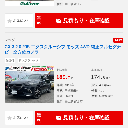
住所
富山県 富山市
無
見積もり・在庫確認
料
マツダ
NEW
CX-3 2.0 20S エクスクルーシブ モッズ 4WD 純正フルセグナ
ビ 全方位カメラ
保証付
購入プラン付き
支払総額
本体価格
.
.
189
174
7
8
万円
万円
年式
2019年
走行
4.3万km
車検
車検整備付
修復
なし
保証
保証付
整備
法定整備付
住所
富山県 富山市
無
見積もり・在庫確認
料