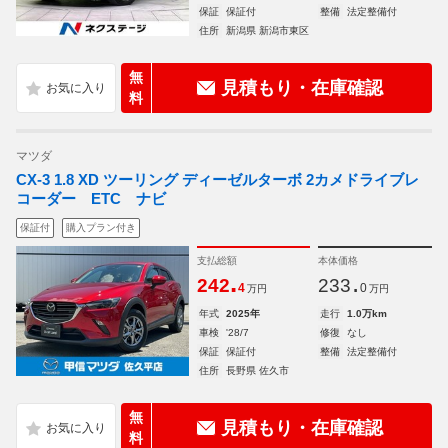
保証
保証付
整備
法定整備付
住所
新潟県 新潟市東区
無
見積もり・在庫確認
料
マツダ
CX-3 1.8 XD ツーリング ディーゼルターボ 2カメドライブレ
コーダー ETC ナビ
保証付
購入プラン付き
支払総額
本体価格
.
.
242
233
4
0
万円
万円
年式
2025年
走行
1.0万km
車検
'28/7
修復
なし
保証
保証付
整備
法定整備付
住所
長野県 佐久市
無
見積もり・在庫確認
料