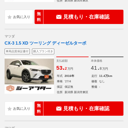
住所
新潟県 新潟市東区
無
見積もり・在庫確認
料
マツダ
CX-3 1.5 XD ツーリング ディーゼルターボ
車両品質保証書付
購入プラン付き
支払総額
本体価格
.
.
53
41
2
8
万円
万円
年式
2016年
走行
11.4万km
車検
'27/4
修復
なし
保証
保証無
整備
-
住所
新潟県 新潟市東区
無
見積もり・在庫確認
料