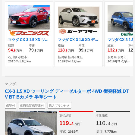
マツダ CX-3 1.5 XD ツーリング ディーゼルターボ 4WD 4WD ディーゼル 試乗OK
マツダ CX-3 1.8 XD ディーゼルターボ
総額
本体
総額
本体
総額
本体
94
79
118
99
132
12
.9
万円
.9
万円
.9
万円
.8
万円
.8
万円
石川県 小松市
新潟県 新潟市東区
長野県 長野市
2015年/1.8万km
2019年/4.8万km
2016年/1.6万km
マツダ
CX-3 1.5 XD ツーリング ディーゼルターボ 4WD 衝突軽減 DT
V BT Bカメラ 半革シート
保証付
車両品質保証書付
購入プラン付き
支払総額
本体価格
.
.
119
110
8
4
万円
万円
年式
2015年
走行
7.7万km