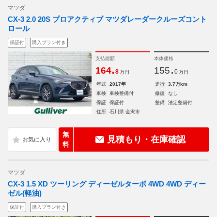
マツダ
CX-3 2.0 20S プロアクティブ マツダレーダークルーズコント
ロール
保証付
購入プラン付き
支払総額
本体価格
.
.
164
155
8
0
万円
万円
年式
2017年
走行
3.7万km
車検
車検整備付
修復
なし
保証
保証付
整備
法定整備付
住所
石川県 金沢市
無
見積もり・在庫確認
料
マツダ
CX-3 1.5 XD ツーリング ディーゼルターボ 4WD 4WD ディー
ゼル(軽油)
保証付
購入プラン付き