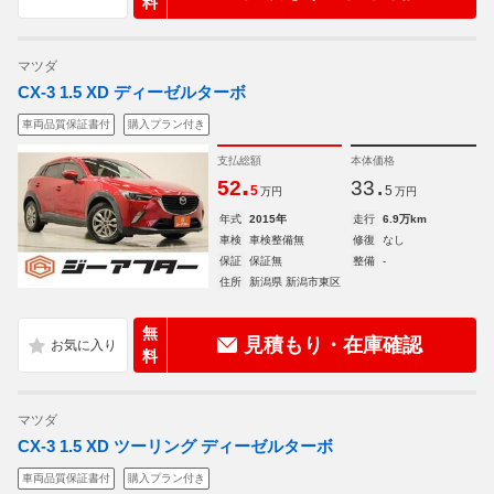
料
マツダ
CX-3 1.5 XD ディーゼルターボ
車両品質保証書付
購入プラン付き
支払総額
本体価格
.
.
52
33
5
5
万円
万円
年式
2015年
走行
6.9万km
車検
車検整備無
修復
なし
保証
保証無
整備
-
住所
新潟県 新潟市東区
無
見積もり・在庫確認
料
マツダ
CX-3 1.5 XD ツーリング ディーゼルターボ
車両品質保証書付
購入プラン付き