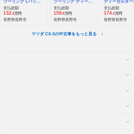
ツーリング Lパッケ
ツーリング ディーゼ
ディーゼルター
ージ ディーゼルター
ルターボ 4WD
支払総額
支払総額
支払総額
ボ
132
159
174
.8
万円
.8
万円
.4
万円
長野県長野市
長野県長野市
長野県長野市
マツダ CX-3の中古車をもっと見る