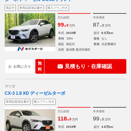
保証付
車両品質保証書付
購入プラン付き
支払総額
本体価格
.
.
99
87
9
8
万円
万円
年式
2015年
走行
8.5万km
車検
'28/4
修復
なし
保証
保証付
整備
法定整備付
住所
新潟県 新潟市南区
無
見積もり・在庫確認
料
マツダ
CX-3 1.8 XD ディーゼルターボ
車両品質保証書付
購入プラン付き
支払総額
本体価格
.
.
118
99
9
8
万円
万円
年式
2019年
走行
4.8万km