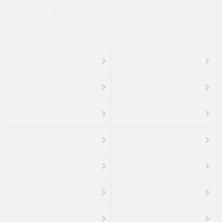
支払総顔あり
クーポンあり
車両品質評価書付
新着車両