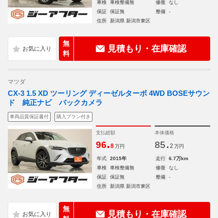
車検
車検整備無
修復
なし
保証
保証無
整備
-
住所
新潟県 新潟市東区
無
見積もり・在庫確認
料
マツダ
CX-3 1.5 XD ツーリング ディーゼルターボ 4WD BOSEサウン
ド 純正ナビ バックカメラ
車両品質保証書付
購入プラン付き
支払総額
本体価格
.
.
96
85
8
2
万円
万円
年式
2015年
走行
6.7万km
車検
車検整備無
修復
なし
保証
保証無
整備
-
住所
新潟県 新潟市東区
無
見積もり・在庫確認