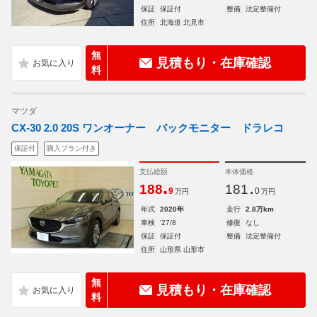
保証
保証付
整備
法定整備付
住所
北海道 北見市
無
見積もり・在庫確認
料
マツダ
CX-30 2.0 20S ワンオーナー バックモニター ドラレコ
保証付
購入プラン付き
支払総額
本体価格
.
.
188
181
9
0
万円
万円
年式
2020年
走行
2.8万km
車検
'27/8
修復
なし
保証
保証付
整備
法定整備付
住所
山形県 山形市
無
見積もり・在庫確認
料