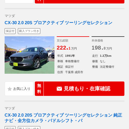
マツダ
CX-30 2.0 20S プロアクティブ ツーリングセレクション
保証付
購入プラン付き
支払総額
本体価格
.
.
222
198
1
8
万円
万円
年式
1991年
走行
1.2万km
車検
車検整備付
修復
なし
保証
保証付
整備
法定整備付
住所
千葉県 成田市
無
見積もり・在庫確認
料
マツダ
CX-30 2.0 20S プロアクティブ ツーリングセレクション 純正
ナビ・全方位カメラ・パドルシフト・パ
保証付
購入プラン付き