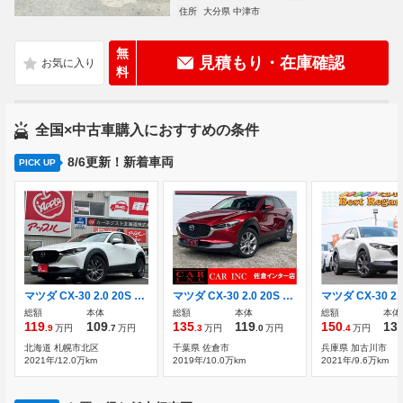
住所
大分県 中津市
無
見積もり・在庫確認
料
全国×中古車購入におすすめの条件
8/6更新！新着車両
PICK UP
マツダ CX-30 2.0 20S Lパッケージ 4WD マツダコネクト/テレビ/アラウンドビューモ
マツダ CX-30 2.0 20S プロアクティブ ツーリングセレクション 純正ナビ 360度カメラ 衝突軽減ブレーキ
総額
本体
総額
本体
総額
本体
119
109
135
119
150
13
.9
万円
.7
万円
.3
万円
.0
万円
.4
万円
北海道 札幌市北区
千葉県 佐倉市
兵庫県 加古川市
2021年/12.0万km
2019年/10.0万km
2021年/9.6万km