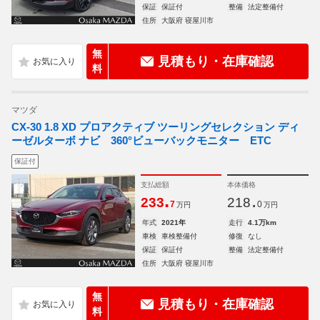
保証
保証付
整備
法定整備付
住所
大阪府 寝屋川市
無
見積もり・在庫確認
料
マツダ
CX-30 1.8 XD プロアクティブ ツーリングセレクション ディ
ーゼルターボ ナビ 360°ビューバックモニター ETC
保証付
支払総額
本体価格
.
.
233
218
7
0
万円
万円
年式
2021年
走行
4.1万km
車検
車検整備付
修復
なし
保証
保証付
整備
法定整備付
住所
大阪府 寝屋川市
無
見積もり・在庫確認
料