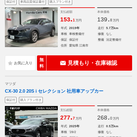
保証付
車両品質保証書付
購入プラン付き
支払総額
本体価格
.
.
153
139
1
8
万円
万円
年式
2019年
走行
5.7万km
車検
車検整備付
修復
なし
保証
保証付
整備
法定整備付
住所
愛知県 江南市
無
見積もり・在庫確認
料
マツダ
CX-30 2.0 20S i セレクション 社用車アップカー
保証付
購入プラン付き
支払総額
本体価格
.
.
277
268
7
0
万円
万円
年式
2025年
走行
0.5万km
車検
'28/2
修復
なし