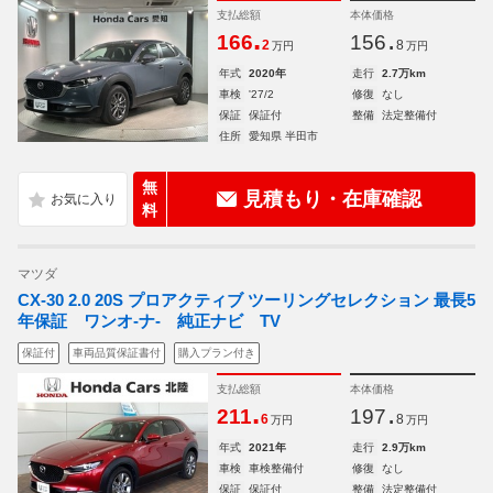
支払総額
本体価格
.
.
166
156
2
8
万円
万円
年式
2020年
走行
2.7万km
車検
'27/2
修復
なし
保証
保証付
整備
法定整備付
住所
愛知県 半田市
無
見積もり・在庫確認
料
マツダ
CX-30 2.0 20S プロアクティブ ツーリングセレクション 最長5
年保証 ワンオ-ナ- 純正ナビ TV
保証付
車両品質保証書付
購入プラン付き
支払総額
本体価格
.
.
211
197
6
8
万円
万円
年式
2021年
走行
2.9万km
車検
車検整備付
修復
なし
保証
保証付
整備
法定整備付