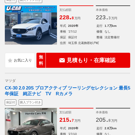
支払総額
本体価格
.
.
228
223
8
3
万円
万円
年式
2020年
走行
1.7万km
車検
'27/12
修復
なし
保証
保証付
整備
法定整備付
住所
埼玉県 北葛飾郡杉戸町
無
見積もり・在庫確認
料
マツダ
CX-30 2.0 20S プロアクティブ ツーリングセレクション 最長5
年保証 純正ナビ TV Rカメラ
保証付
購入プラン付き
支払総額
本体価格
.
.
215
205
7
8
万円
万円
年式
2020年
走行
2.8万km
車検
'27/10
修復
なし