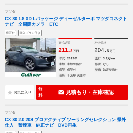
マツダ
CX-30 1.8 XD Lパッケージ ディーゼルターボ マツダコネクト
ナビ 全周囲カメラ ETC
保証付
購入プラン付き
支払総額
本体価格
.
.
211
204
8
8
万円
万円
年式
2019年
走行
3.3万km
車検
車検整備付
修復
なし
保証
保証付
整備
法定整備付
住所
千葉県 茂原市
無
見積もり・在庫確認
料
マツダ
CX-30 2.0 20S プロアクティブ ツーリングセレクション 県外
仕入 禁煙車 純正ナビ DVD再生