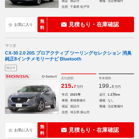
保証
保証付
整備
法定整備付
住所
千葉県 松戸市
無
見積もり・在庫確認
料
マツダ
CX-30 2.0 20S プロアクティブ ツーリングセレクション 消臭
純正8インチメモリーナビ Bluetooth
保証付
支払総額
本体価格
.
.
215
199
7
8
万円
万円
年式
2021年
走行
1.2万km
車検
車検整備付
修復
なし
保証
保証付
整備
法定整備付
住所
埼玉県 狭山市
無
見積もり・在庫確認
料