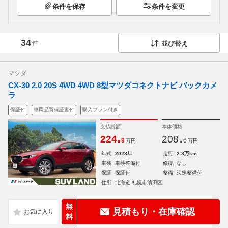
条件を保存
条件を変更
34
件
並び替え
マツダ
CX-30 2.0 20S 4WD 4WD 8型マツダコネクトナビ バックカメ
ラ
保証付
車両品質保証書付
購入プラン付き
支払総額
本体価格
.
.
224
208
9
6
万円
万円
年式
2023年
走行
2.3万km
車検
車検整備付
修復
なし
保証
保証付
整備
法定整備付
住所
北海道 札幌市清田区
無
見積もり・在庫確認
料