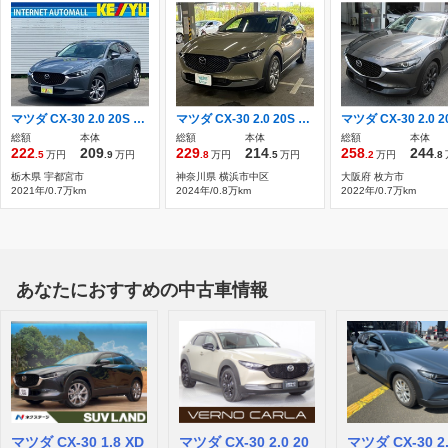
マツダ CX-30 2.0 20S プロアクティブ 禁煙/I-ACTIVSENSE/マツダコネクト8インチ
マツダ CX-30 2.0 20S スマートキー ETC メモリーナビ ドライ
総額
本体
総額
本体
総額
本体
222
209
229
214
258
244
.5
万円
.9
万円
.8
万円
.5
万円
.2
万円
.8
栃木県 宇都宮市
神奈川県 横浜市中区
大阪府 枚方市
2021年/0.7万km
2024年/0.8万km
2022年/0.7万km
あなたにおすすめの中古車情報
マツダ CX-30 1.8 XD
マツダ CX-30 2.0 20
マツダ CX-30 2.