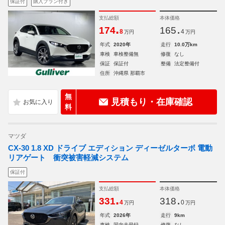
保証付
購入プラン付き
支払総額
本体価格
.
.
174
165
8
4
万円
万円
年式
2020年
走行
10.0万km
車検
車検整備無
修復
なし
保証
保証付
整備
法定整備付
住所
沖縄県 那覇市
無
見積もり・在庫確認
料
マツダ
CX-30 1.8 XD ドライブ エディション ディーゼルターボ 電動
リアゲート 衝突被害軽減システム
保証付
支払総額
本体価格
.
.
331
318
4
0
万円
万円
年式
2026年
走行
9km
車検
国内未登録
修復
なし