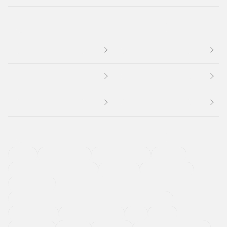
４ＷＤ
定期点検記録簿
ワンオーナーカー
福祉車両
メーカー系販売店取り扱い車
修復歴無し
アルミホイール
寒冷地仕様車
過給機設定モデル（ターボ・スーパーチャージャーなど)
ETC
CDプレーヤー
カーナビゲーション
禁煙車