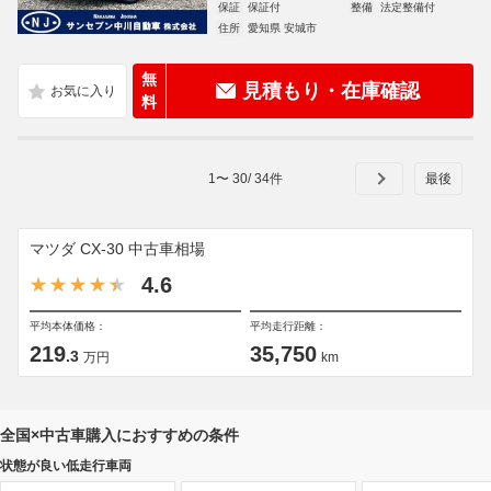
保証
保証付
整備
法定整備付
住所
愛知県 安城市
無
見積もり・在庫確認
料
1
〜
30
/
34
件
マツダ CX-30 中古車相場
4.6
平均本体価格：
平均走行距離：
219
35,750
.3
万円
km
全国×中古車購入におすすめの条件
状態が良い低走行車両