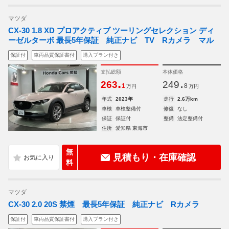
マツダ
CX-30 1.8 XD プロアクティブ ツーリングセレクション ディ
ーゼルターボ 最長5年保証 純正ナビ TV Rカメラ マル
保証付
車両品質保証書付
購入プラン付き
支払総額
本体価格
.
.
263
249
1
8
万円
万円
年式
2023年
走行
2.6万km
車検
車検整備付
修復
なし
保証
保証付
整備
法定整備付
住所
愛知県 東海市
無
見積もり・在庫確認
料
マツダ
CX-30 2.0 20S 禁煙 最長5年保証 純正ナビ Rカメラ
保証付
車両品質保証書付
購入プラン付き