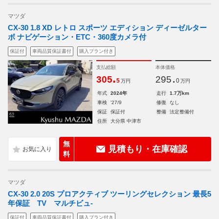
マツダ
CX-30 1.8 XD レトロ スポーツ エディション ディーゼルター
ボ ナビゲーション・ETC・360度カメラ付
保証付
車両品質保証書付
購入プラン付き
支払総額
本体価格
.
.
305
295
5
0
万円
万円
年式
2024年
走行
1.7万km
車検
'27/9
修復
なし
保証
保証付
整備
法定整備付
住所
大分県 中津市
無
見積もり・在庫確認
料
マツダ
CX-30 2.0 20S プロアクティブ ツーリングセレクション 最長5
年保証 TV マルチビュ-
保証付
車両品質保証書付
購入プラン付き