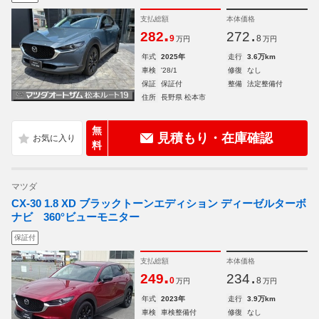
支払総額
本体価格
.
.
282
272
9
8
万円
万円
年式
2025年
走行
3.6万km
車検
'28/1
修復
なし
保証
保証付
整備
法定整備付
住所
長野県 松本市
無
見積もり・在庫確認
料
マツダ
CX-30 1.8 XD ブラックトーンエディション ディーゼルターボ
ナビ 360°ビューモニター
保証付
支払総額
本体価格
.
.
249
234
0
8
万円
万円
年式
2023年
走行
3.9万km
車検
車検整備付
修復
なし