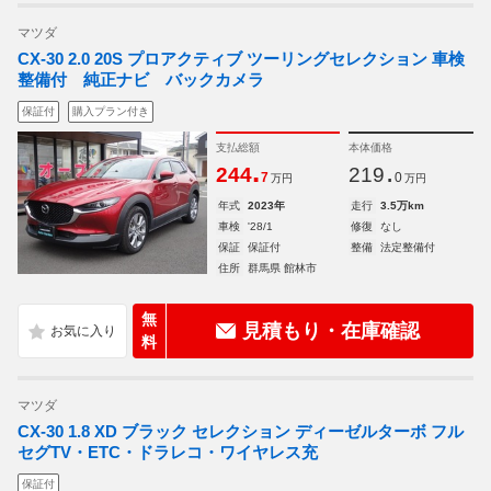
マツダ
CX-30 2.0 20S プロアクティブ ツーリングセレクション 車検
整備付 純正ナビ バックカメラ
保証付
購入プラン付き
支払総額
本体価格
.
.
244
219
7
0
万円
万円
年式
2023年
走行
3.5万km
車検
'28/1
修復
なし
保証
保証付
整備
法定整備付
住所
群馬県 館林市
無
見積もり・在庫確認
料
マツダ
CX-30 1.8 XD ブラック セレクション ディーゼルターボ フル
セグTV・ETC・ドラレコ・ワイヤレス充
保証付