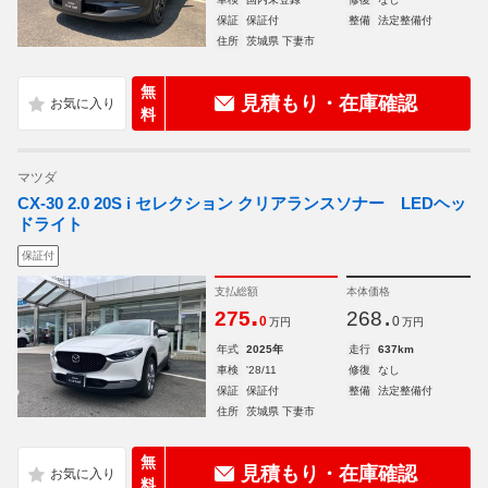
保証
保証付
整備
法定整備付
住所
茨城県 下妻市
無
見積もり・在庫確認
料
マツダ
CX-30 2.0 20S i セレクション クリアランスソナー LEDヘッ
ドライト
保証付
支払総額
本体価格
.
.
275
268
0
0
万円
万円
年式
2025年
走行
637km
車検
'28/11
修復
なし
保証
保証付
整備
法定整備付
住所
茨城県 下妻市
無
見積もり・在庫確認
料