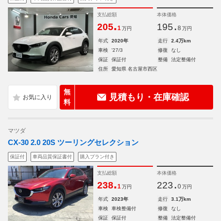
支払総額
本体価格
.
.
205
195
1
8
万円
万円
年式
2020年
走行
2.4万km
車検
'27/3
修復
なし
保証
保証付
整備
法定整備付
住所
愛知県 名古屋市西区
無
見積もり・在庫確認
料
マツダ
CX-30 2.0 20S ツーリングセレクション
保証付
車両品質保証書付
購入プラン付き
支払総額
本体価格
.
.
238
223
1
0
万円
万円
年式
2023年
走行
3.1万km
車検
車検整備付
修復
なし
保証
保証付
整備
法定整備付