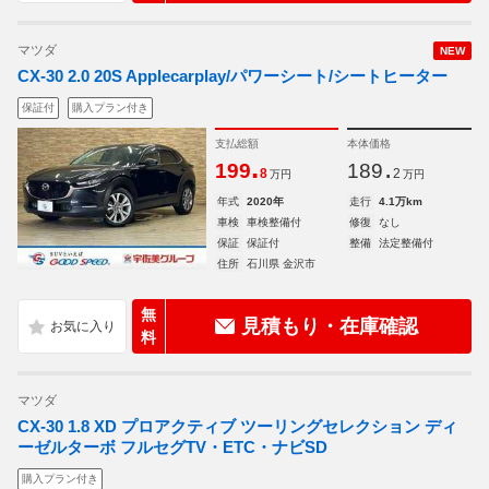
マツダ
NEW
CX-30 2.0 20S Applecarplay/パワーシート/シートヒーター
保証付
購入プラン付き
支払総額
本体価格
.
.
199
189
8
2
万円
万円
年式
2020年
走行
4.1万km
車検
車検整備付
修復
なし
保証
保証付
整備
法定整備付
住所
石川県 金沢市
無
見積もり・在庫確認
料
マツダ
CX-30 1.8 XD プロアクティブ ツーリングセレクション ディ
ーゼルターボ フルセグTV・ETC・ナビSD
購入プラン付き