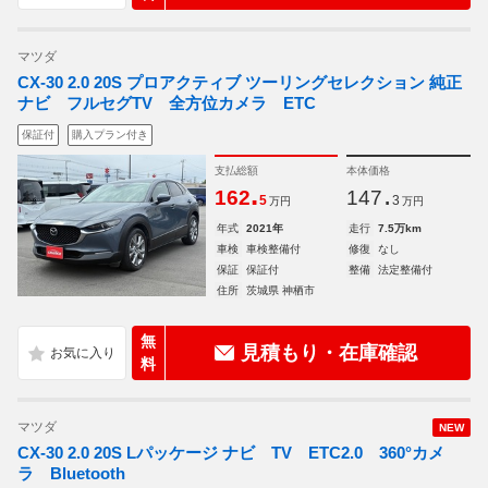
マツダ
CX-30 2.0 20S プロアクティブ ツーリングセレクション 純正
ナビ フルセグTV 全方位カメラ ETC
保証付
購入プラン付き
支払総額
本体価格
.
.
162
147
5
3
万円
万円
年式
2021年
走行
7.5万km
車検
車検整備付
修復
なし
保証
保証付
整備
法定整備付
住所
茨城県 神栖市
無
見積もり・在庫確認
料
マツダ
NEW
CX-30 2.0 20S Lパッケージ ナビ TV ETC2.0 360°カメ
ラ Bluetooth