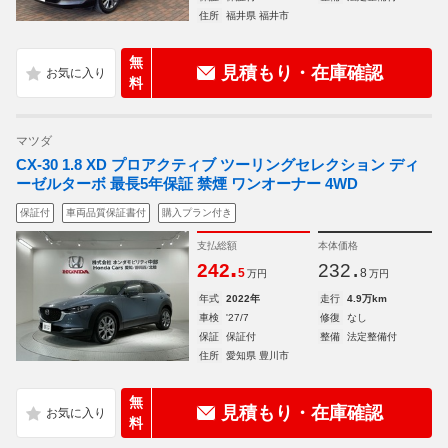
住所
福井県 福井市
無
見積もり・在庫確認
料
マツダ
CX-30 1.8 XD プロアクティブ ツーリングセレクション ディ
ーゼルターボ 最長5年保証 禁煙 ワンオーナー 4WD
保証付
車両品質保証書付
購入プラン付き
支払総額
本体価格
.
.
242
232
5
8
万円
万円
年式
2022年
走行
4.9万km
車検
'27/7
修復
なし
保証
保証付
整備
法定整備付
住所
愛知県 豊川市
無
見積もり・在庫確認
料