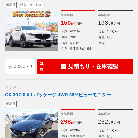
保証付
購入プラン付き
支払総額
本体価格
.
.
150
138
4
8
万円
万円
年式
2021年
走行
9.6万km
車検
'28/4
修復
なし
保証
保証付
整備
-
住所
兵庫県 加古川市
無
見積もり・在庫確認
料
マツダ
CX-30 2.0 X Lパッケージ 4WD 360°ビューモニター
保証付
支払総額
本体価格
.
.
298
282
4
0
万円
万円
年式
2023年
走行
1.0万km
車検
車検整備付
修復
なし