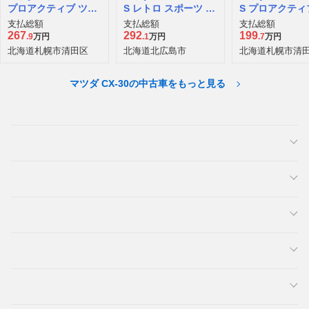
プロアクティブ ツー
S レトロ スポーツ エ
S プロアクティ
リングセレクション
ディション 4WD
ーリングセレク
支払総額
支払総額
支払総額
ディーゼルターボ 4
ン 4WD
267
292
199
.9
万円
.1
万円
.7
万円
WD
北海道札幌市清田区
北海道北広島市
北海道札幌市清
マツダ CX-30の中古車をもっと見る