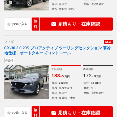
保証
保証付
整備
法定整備付
住所
愛知県 稲沢市
無
見積もり・在庫確認
料
マツダ
NEW
CX-30 2.0 20S プロアクティブ ツーリングセレクション 寒冷
地仕様 オートクルーズコントロール
保証付
支払総額
本体価格
.
.
183
173
5
0
万円
万円
年式
2020年
走行
6.5万km
車検
車検整備付
修復
なし
保証
保証付
整備
法定整備付
住所
茨城県 下妻市
無
見積もり・在庫確認
料