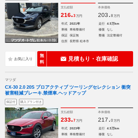
支払総額
本体価格
.
.
216
203
3
8
万円
万円
年式
2021年
走行
4.5万km
車検
車検整備付
修復
なし
保証
保証無
整備
法定整備付
住所
長野県 松本市
無
見積もり・在庫確認
料
マツダ
CX-30 2.0 20S プロアクティブ ツーリングセレクション 衝突
被害軽減ブレーキ.禁煙車.ヘッドアップ
保証付
購入プラン付き
支払総額
本体価格
.
.
233
217
7
0
万円
万円
年式
2023年
走行
4.5万km
車検
車検整備付
修復
なし