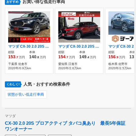
お買い得な低走行車両
おすすめ
マツダ CX-30 2.0 20S プロアクティブ 純正ナビ 電動リアゲート
マツダ CX-30 2.0 20S プロアクティブ ドライブレコーダー ETC バックカメラ
総額
本体
総額
本体
総額
本体
153
140
154
149
156
13
.7
万円
.8
万円
.7
万円
.4
万円
.9
万円
千葉県 佐倉市
愛知県 日進市
栃木県 佐野市
2020年/0.9万km
2020年/2.6万km
2020年/2.5万km
人気・おすすめ検索条件
くわしく!
状態が良い低走行車両
マツダ
CX-30 2.0 20S プロアクティブ タバコ臭あり 最長5年保証
ワンオーナー