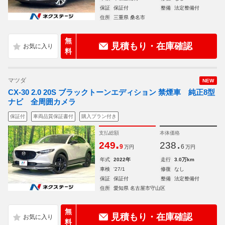
保証
保証付
整備
法定整備付
住所
三重県 桑名市
無
見積もり・在庫確認
料
マツダ
NEW
CX-30 2.0 20S ブラックトーンエディション 禁煙車 純正8型
ナビ 全周囲カメラ
保証付
車両品質保証書付
購入プラン付き
支払総額
本体価格
.
.
249
238
9
6
万円
万円
年式
2022年
走行
3.0万km
車検
'27/1
修復
なし
保証
保証付
整備
法定整備付
住所
愛知県 名古屋市守山区
無
見積もり・在庫確認
料