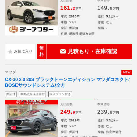
支払総額
本体価格
.
.
161
149
2
9
万円
万円
年式
2020年
走行
5.1万km
車検
'27/1
修復
なし
保証
保証無
整備
-
住所
新潟県 新潟市東区
無
見積もり・在庫確認
料
マツダ
NEW
CX-30 2.0 20S ブラックトーンエディション マツダコネクト/
BOSEサウンドシステム/全方
保証付
車両品質保証書付
購入プラン付き
支払総額
本体価格
.
.
249
239
9
9
万円
万円
年式
2022年
走行
3.5万km
車検
'27/2
修復
なし
保証
保証付
整備
法定整備付