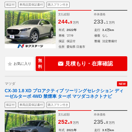
保証付
車両品質保証書付
購入プラン付き
支払総額
本体価格
.
.
244
233
9
1
万円
万円
年式
2022年
走行
3.4万km
車検
'27/9
修復
なし
保証
保証付
整備
法定整備付
住所
愛知県 日進市
無
見積もり・在庫確認
料
マツダ
NEW
CX-30 1.8 XD プロアクティブ ツーリングセレクション ディ
ーゼルターボ 4WD 禁煙車 ターボ マツダコネクトナビ
保証付
車両品質保証書付
購入プラン付き
支払総額
本体価格
.
.
252
235
9
8
万円
万円
年式
2021年
走行
3.9万km