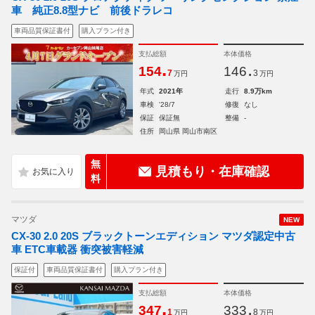
車 純正8.8型ナビ 前後ドラレコ
車両品質保証書付
購入プラン付き
支払総額
本体価格
.
.
154
146
7
3
万円
万円
年式
2021年
走行
8.9万km
車検
'28/7
修復
なし
保証
保証無
整備
-
住所
岡山県 岡山市南区
無
見積もり・在庫確認
料
マツダ
NEW
CX-30 2.0 20S ブラックトーンエディション マツダ認定中古
車 ETC車載器 衝突被害軽減
保証付
車両品質保証書付
購入プラン付き
支払総額
本体価格
.
.
347
333
1
8
万円
万円