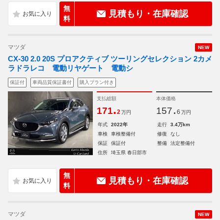
無
見積もり・在庫確認
料
マツダ
NEW
CX-30 2.0 20S プロアクティブ ツーリングセレクション 2カメ
ラドラレコ 電動リヤゲート 電動シ
保証付
車両品質保証書付
購入プラン付き
支払総額
本体価格
.
.
171
157
2
6
万円
万円
年式
2022年
走行
3.4万km
車検
車検整備付
修復
なし
保証
保証付
整備
法定整備付
住所
埼玉県 春日部市
無
見積もり・在庫確認
料
マツダ
NEW