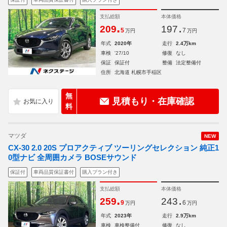
支払総額
本体価格
.
.
209
197
5
7
万円
万円
年式
2020年
走行
2.4万km
車検
'27/10
修復
なし
保証
保証付
整備
法定整備付
住所
北海道 札幌市手稲区
無
見積もり・在庫確認
料
マツダ
NEW
CX-30 2.0 20S プロアクティブ ツーリングセレクション 純正1
0型ナビ 全周囲カメラ BOSEサウンド
保証付
車両品質保証書付
購入プラン付き
支払総額
本体価格
.
.
259
243
9
6
万円
万円
年式
2023年
走行
2.9万km
車検
車検整備付
修復
なし