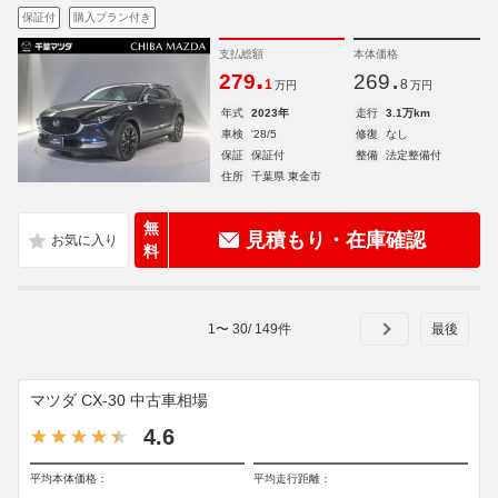
保証付
購入プラン付き
支払総額
本体価格
.
.
279
269
1
8
万円
万円
年式
2023年
走行
3.1万km
車検
'28/5
修復
なし
保証
保証付
整備
法定整備付
住所
千葉県 東金市
無
見積もり・在庫確認
料
1
〜
30
/
149
件
マツダ CX-30 中古車相場
4.6
平均本体価格：
平均走行距離：