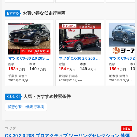
お買い得な低走行車両
おすすめ
マツダ CX-30 2.0 20S プロアクティブ 純正ナビ 電動リアゲート
マツダ CX-30 2.0 20S プロアクティブ ドライブレコーダー ETC バックカメラ
総額
本体
総額
本体
総額
本体
153
140
154
149
156
13
.7
万円
.8
万円
.7
万円
.4
万円
.9
万円
千葉県 佐倉市
愛知県 日進市
栃木県 佐野市
2020年/0.9万km
2020年/2.6万km
2020年/2.5万km
人気・おすすめ検索条件
くわしく!
状態が良い低走行車両
マツダ
NEW
CX-30 2.0 20S プロアクティブ ツーリングセレクション 禁煙