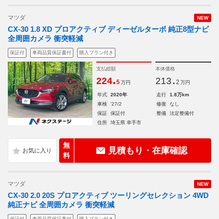
マツダ
NEW
CX-30 1.8 XD プロアクティブ ディーゼルターボ 純正8型ナビ
全周囲カメラ 衝突軽減
保証付
車両品質保証書付
購入プラン付き
支払総額
本体価格
.
.
224
213
5
2
万円
万円
年式
2020年
走行
1.8万km
車検
'27/2
修復
なし
保証
保証付
整備
法定整備付
住所
埼玉県 幸手市
無
見積もり・在庫確認
料
マツダ
NEW
CX-30 2.0 20S プロアクティブ ツーリングセレクション 4WD
純正ナビ 全周囲カメラ 衝突軽減
保証付
車両品質保証書付
購入プラン付き