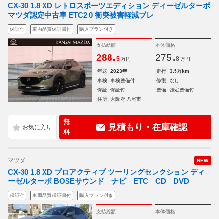
CX-30 1.8 XD レトロスポーツエディション ディーゼルターボ
マツダ認定中古車 ETC2.0 衝突被害軽減ブレ
保証付
車両品質保証書付
購入プラン付き
支払総額
本体価格
.
.
288
275
5
8
万円
万円
年式
2023年
走行
3.5万km
車検
車検整備付
修復
なし
保証
保証付
整備
法定整備付
住所
大阪府 八尾市
無
見積もり・在庫確認
料
マツダ
NEW
CX-30 1.8 XD プロアクティブ ツーリングセレクション ディ
ーゼルターボ BOSEサウンド ナビ ETC CD DVD
保証付
車両品質保証書付
購入プラン付き
支払総額
本体価格