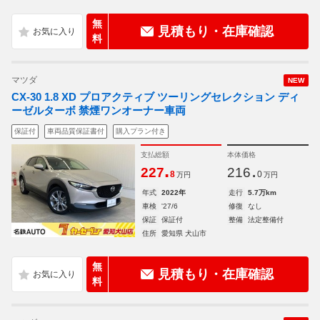
無
見積もり・在庫確認
料
マツダ
NEW
CX-30 1.8 XD プロアクティブ ツーリングセレクション ディ
ーゼルターボ 禁煙ワンオーナー車両
保証付
車両品質保証書付
購入プラン付き
支払総額
本体価格
.
.
227
216
8
0
万円
万円
年式
2022年
走行
5.7万km
車検
'27/6
修復
なし
保証
保証付
整備
法定整備付
住所
愛知県 犬山市
無
見積もり・在庫確認
料