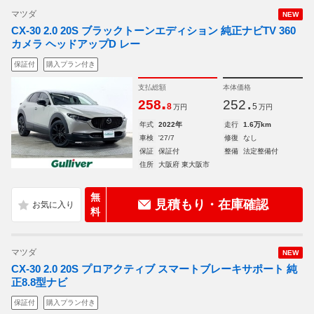
マツダ
NEW
CX-30 2.0 20S ブラックトーンエディション 純正ナビTV 360
カメラ ヘッドアップD レー
保証付
購入プラン付き
支払総額
本体価格
.
.
258
252
8
5
万円
万円
年式
2022年
走行
1.6万km
車検
'27/7
修復
なし
保証
保証付
整備
法定整備付
住所
大阪府 東大阪市
無
見積もり・在庫確認
料
マツダ
NEW
CX-30 2.0 20S プロアクティブ スマートブレーキサポート 純
正8.8型ナビ
保証付
購入プラン付き