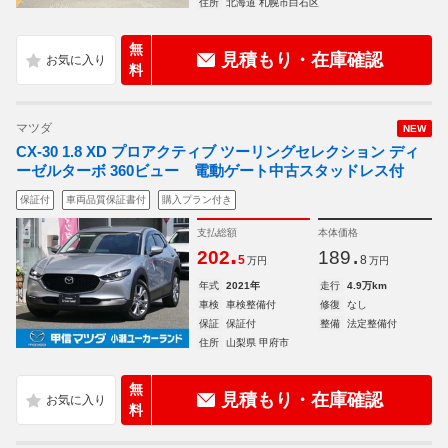
住所
北海道 札幌市白石区
無
見積もり・在庫確認
料
マツダ
NEW
CX-30 1.8 XD プロアクティブ ツーリングセレクション ディ
ーゼルターボ 360ビュー 電動ゲート中古スタッドレス付
保証付
車両品質保証書付
購入プラン付き
支払総額
本体価格
.
.
202
189
5
8
万円
万円
年式
2021年
走行
4.9万km
車検
車検整備付
修復
なし
保証
保証付
整備
法定整備付
住所
山梨県 甲府市
無
見積もり・在庫確認
料