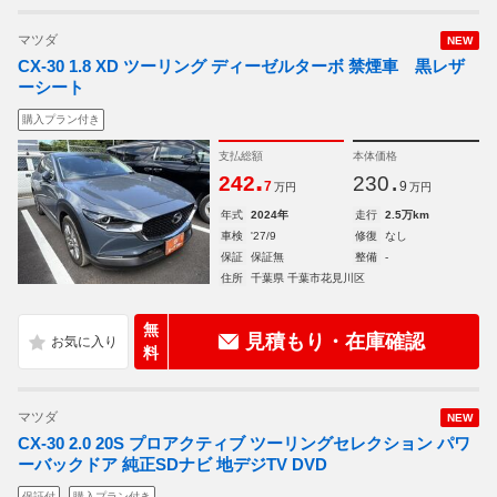
マツダ
NEW
CX-30 1.8 XD ツーリング ディーゼルターボ 禁煙車 黒レザ
ーシート
購入プラン付き
支払総額
本体価格
.
.
242
230
7
9
万円
万円
年式
2024年
走行
2.5万km
車検
'27/9
修復
なし
保証
保証無
整備
-
住所
千葉県 千葉市花見川区
無
見積もり・在庫確認
料
マツダ
NEW
CX-30 2.0 20S プロアクティブ ツーリングセレクション パワ
ーバックドア 純正SDナビ 地デジTV DVD
保証付
購入プラン付き