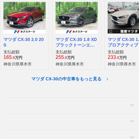
マツダ CX-30 2.0 20
マツダ CX-30 1.8 XD
マツダ CX-30 1.
S
ブラックトーンエデ
プロアクティブ
ィション ディーゼル
リングセレクシ
支払総額
支払総額
支払総額
ターボ
ディーゼルター
165
255
233
.9
万円
.9
万円
.9
万円
神奈川県厚木市
神奈川県厚木市
神奈川県厚木市
マツダ CX-30の中古車をもっと見る