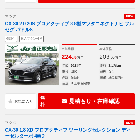
マツダ
NEW
CX-30 2.0 20S プロアクティブ 8.8型マツダコネクトナビ フル
セグ パドルS
保証付
購入プラン付き
支払総額
本体価格
.
.
224
208
9
0
万円
万円
年式
2023年
走行
3.1万km
車検
'28/3
修復
なし
保証
保証付
整備
法定整備付
住所
埼玉県 越谷市
無
見積もり・在庫確認
料
マツダ
NEW
CX-30 1.8 XD プロアクティブ ツーリングセレクション ディ
ーゼルターボ 4WD