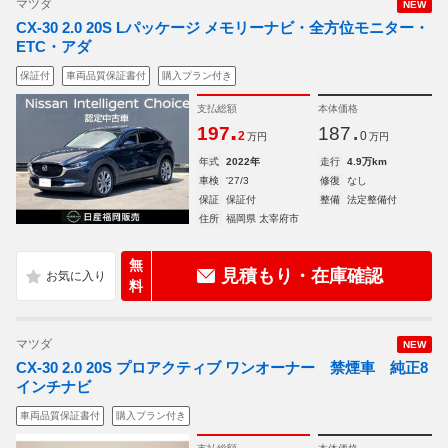
マツダ
NEW
CX-30 2.0 20S Lパッケージ メモリーナビ・全方位モニター・
ETC・アダ
保証付
車両品質保証書付
購入プラン付き
支払総額
本体価格
.
.
197
187
2
0
万円
万円
年式
2022年
走行
4.9万km
車検
'27/3
修復
なし
保証
保証付
整備
法定整備付
住所
福岡県 太宰府市
無
見積もり・在庫確認
料
マツダ
NEW
CX-30 2.0 20S プロアクティブ ワンオーナー 禁煙車 純正8
インチナビ
車両品質保証書付
購入プラン付き