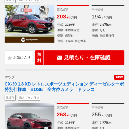
支払総額
本体価格
.
.
203
194
8
4
万円
万円
年式
2020年
走行
2.6万km
車検
車検整備付
修復
なし
保証
保証付
整備
法定整備付
住所
千葉県 習志野市
無
見積もり・在庫確認
料
マツダ
NEW
CX-30 1.8 XD レトロスポーツエディション ディーゼルターボ
特別仕様車 BOSE 全方位カメラ ドラレコ
保証付
購入プラン付き
支払総額
本体価格
.
.
263
255
8
3
万円
万円
年式
2024年
走行
2.7万km
車検
車検整備付
修復
なし