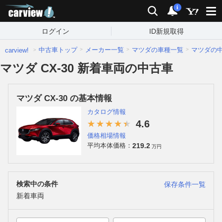
carview!
検索
通知
i
ログイン
ID新規取得
中古車トップ
メーカー一覧
マツダの車種一覧
マツダの
carview!
マツダ CX-30 新着車両の中古車
マツダ CX-30 の基本情報
カタログ情報
4.6
価格相場情報
219.2
平均本体価格：
万円
検索中の条件
保存条件一覧
新着車両