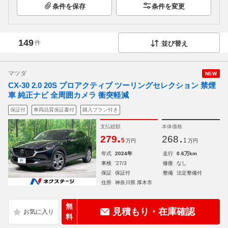
条件を保存
条件を変更
149
件
並び替え
マツダ
NEW
CX-30 2.0 20S プロアクティブ ツーリングセレクション 禁煙
車 純正ナビ 全周囲カメラ 衝突軽減
保証付
車両品質保証書付
購入プラン付き
支払総額
本体価格
.
.
279
268
5
1
万円
万円
年式
2024年
走行
0.6万km
車検
'27/3
修復
なし
保証
保証付
整備
法定整備付
住所
神奈川県 厚木市
無
見積もり・在庫確認
料