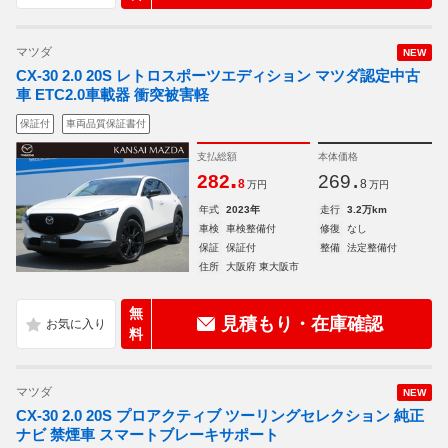
マツダ
NEW
CX-30 2.0 20S レトロスポーツエディション マツダ認定中古
車 ETC2.0車載器 衝突被害軽
保証付
車両品質保証書付
支払総額
本体価格
.
.
282
269
8
8
万円
万円
年式
2023年
走行
3.2万km
車検
車検整備付
修復
なし
保証
保証付
整備
法定整備付
住所
大阪府 東大阪市
無
見積もり・在庫確認
料
マツダ
NEW
CX-30 2.0 20S プロアクティブ ツーリングセレクション 純正
ナビ 禁煙車 スマートブレーキサポート