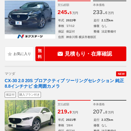
支払総額
本体価格
.
.
245
233
5
6
万円
万円
年式
2022年
走行
2.1万km
車検
'27/12
修復
なし
保証
保証付
整備
法定整備付
住所
神奈川県 横浜市都筑区
無
見積もり・在庫確認
料
マツダ
NEW
CX-30 2.0 20S プロアクティブ ツーリングセレクション 純正
8.8インチナビ 全周囲カメラ
保証付
購入プラン付き
支払総額
本体価格
.
.
219
207
9
8
万円
万円
年式
2021年
走行
2.3万km
車検
'28/4
修復
なし
保証
保証付
整備
法定整備付