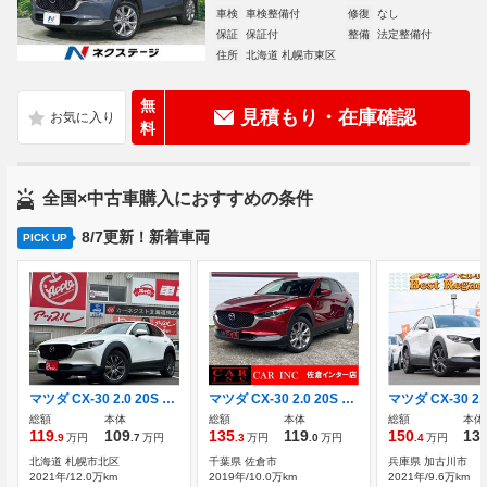
車検
車検整備付
修復
なし
保証
保証付
整備
法定整備付
住所
北海道 札幌市東区
無
見積もり・在庫確認
料
全国×中古車購入におすすめの条件
8/7更新！新着車両
PICK UP
マツダ CX-30 2.0 20S Lパッケージ 4WD マツダコネクト/テレビ/アラウンドビューモ
マツダ CX-30 2.0 20S プロアクティブ ツーリングセレクション 純正ナビ 360度カメラ 衝突軽減ブレーキ
総額
本体
総額
本体
総額
本体
119
109
135
119
150
13
.9
万円
.7
万円
.3
万円
.0
万円
.4
万円
北海道 札幌市北区
千葉県 佐倉市
兵庫県 加古川市
2021年/12.0万km
2019年/10.0万km
2021年/9.6万km