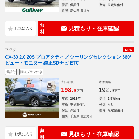
保証
保証付
整備
法定整備付
住所
愛知県 豊橋市
無
見積もり・在庫確認
料
マツダ
NEW
CX-30 2.0 20S プロアクティブ ツーリングセレクション 360°
ビュー・モニター 純正SDナビ ETC
保証付
購入プラン付き
支払総額
本体価格
.
.
198
192
9
9
万円
万円
年式
2019年
走行
2.9万km
車検
車検整備付
修復
なし
保証
保証付
整備
法定整備付
住所
千葉県 習志野市
無
見積もり・在庫確認
料