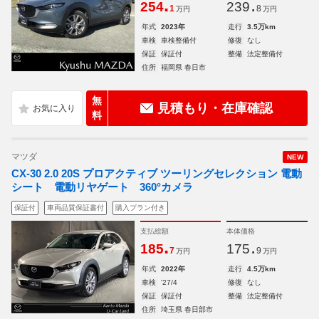
.
.
254
239
1
8
万円
万円
年式
2023年
走行
3.5万km
車検
車検整備付
修復
なし
保証
保証付
整備
法定整備付
住所
福岡県 春日市
無
見積もり・在庫確認
料
マツダ
NEW
CX-30 2.0 20S プロアクティブ ツーリングセレクション 電動
シート 電動リヤゲート 360°カメラ
保証付
車両品質保証書付
購入プラン付き
支払総額
本体価格
.
.
185
175
7
9
万円
万円
年式
2022年
走行
4.5万km
車検
'27/4
修復
なし
保証
保証付
整備
法定整備付
住所
埼玉県 春日部市