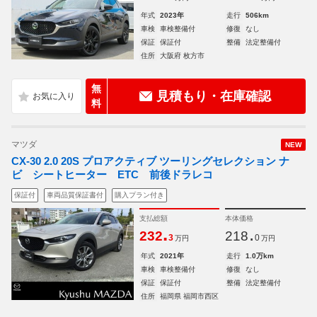
年式
2023年
走行
506km
車検
車検整備付
修復
なし
保証
保証付
整備
法定整備付
住所
大阪府 枚方市
無
見積もり・在庫確認
料
マツダ
NEW
CX-30 2.0 20S プロアクティブ ツーリングセレクション ナ
ビ シートヒーター ETC 前後ドラレコ
保証付
車両品質保証書付
購入プラン付き
支払総額
本体価格
.
.
232
218
3
0
万円
万円
年式
2021年
走行
1.0万km
車検
車検整備付
修復
なし
保証
保証付
整備
法定整備付
住所
福岡県 福岡市西区