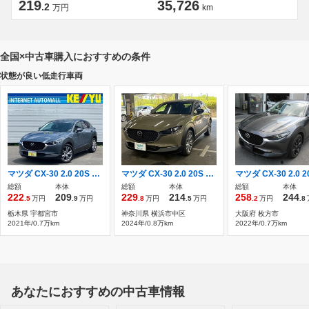
219
35,726
.2
万円
km
全国×中古車購入におすすめの条件
状態が良い低走行車両
マツダ CX-30 2.0 20S プロアクティブ 禁煙/I-ACTIVSENSE/マツダコネクト8インチ
マツダ CX-30 2.0 20S スマートキー ETC メモリーナビ ドライ
総額
本体
総額
本体
総額
本体
222
209
229
214
258
244
.5
万円
.9
万円
.8
万円
.5
万円
.2
万円
.8
栃木県 宇都宮市
神奈川県 横浜市中区
大阪府 枚方市
2021年/0.7万km
2024年/0.8万km
2022年/0.7万km
あなたにおすすめの中古車情報