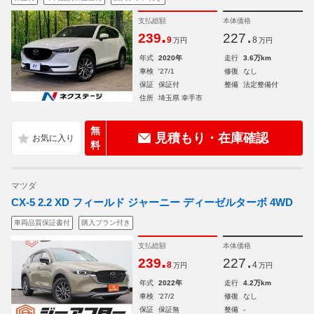
支払総額
本体価格
.
.
239
227
9
8
万円
万円
年式
2020年
走行
3.6万km
車検
'27/1
修復
なし
保証
保証付
整備
法定整備付
住所
埼玉県 幸手市
無
見積もり・在庫確認
料
マツダ
CX-5 2.2 XD フィールド ジャーニー ディーゼルターボ 4WD
車両品質保証書付
購入プラン付き
支払総額
本体価格
.
.
239
227
8
4
万円
万円
年式
2022年
走行
4.2万km
車検
'27/2
修復
なし
保証
保証無
整備
-