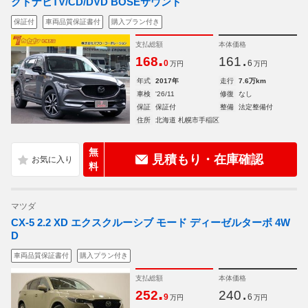
クトナビTV/CD/DVD BOSEサウンド
保証付
車両品質保証書付
購入プラン付き
支払総額
本体価格
.
.
168
161
0
6
万円
万円
年式
2017年
走行
7.6万km
車検
'26/11
修復
なし
保証
保証付
整備
法定整備付
住所
北海道 札幌市手稲区
無
見積もり・在庫確認
料
マツダ
CX-5 2.2 XD エクスクルーシブ モード ディーゼルターボ 4W
D
車両品質保証書付
購入プラン付き
支払総額
本体価格
.
.
252
240
9
6
万円
万円