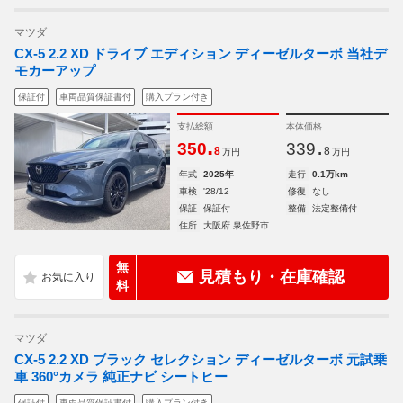
マツダ
CX-5 2.2 XD ドライブ エディション ディーゼルターボ 当社デ
モカーアップ
保証付
車両品質保証書付
購入プラン付き
支払総額
本体価格
.
.
350
339
8
8
万円
万円
年式
2025年
走行
0.1万km
車検
'28/12
修復
なし
保証
保証付
整備
法定整備付
住所
大阪府 泉佐野市
無
見積もり・在庫確認
料
マツダ
CX-5 2.2 XD ブラック セレクション ディーゼルターボ 元試乗
車 360°カメラ 純正ナビ シートヒー
保証付
車両品質保証書付
購入プラン付き