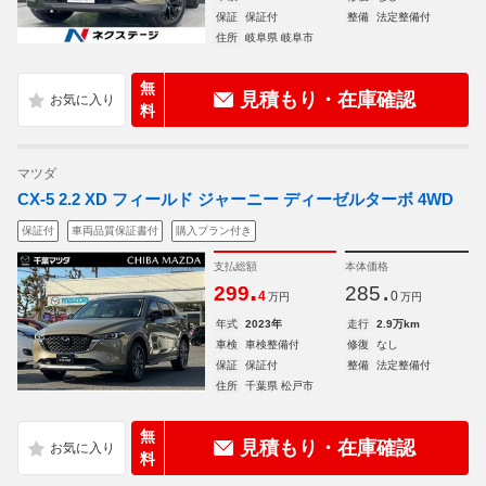
保証
保証付
整備
法定整備付
住所
岐阜県 岐阜市
無
見積もり・在庫確認
料
マツダ
CX-5 2.2 XD フィールド ジャーニー ディーゼルターボ 4WD
保証付
車両品質保証書付
購入プラン付き
支払総額
本体価格
.
.
299
285
4
0
万円
万円
年式
2023年
走行
2.9万km
車検
車検整備付
修復
なし
保証
保証付
整備
法定整備付
住所
千葉県 松戸市
無
見積もり・在庫確認
料