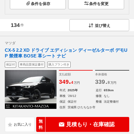
条件を保存
条件を変更
134
件
並び替え
マツダ
CX-5 2.2 XD ドライブ エディション ディーゼルターボ デモU
P 禁煙車 BOSE 革シート ナビ
保証付
車両品質保証書付
購入プラン付き
支払総額
本体価格
.
.
349
339
4
8
万円
万円
年式
2025年
走行
653km
車検
'28/12
修復
なし
保証
保証付
整備
法定整備付
住所
茨城県 ひたちなか市
無
見積もり・在庫確認
料