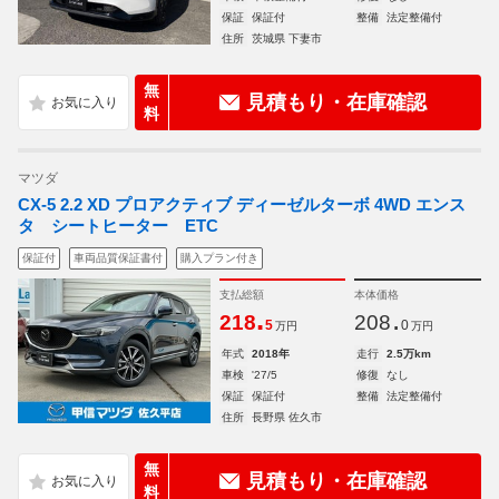
保証
保証付
整備
法定整備付
住所
茨城県 下妻市
無
見積もり・在庫確認
料
マツダ
CX-5 2.2 XD プロアクティブ ディーゼルターボ 4WD エンス
タ シートヒーター ETC
保証付
車両品質保証書付
購入プラン付き
支払総額
本体価格
.
.
218
208
5
0
万円
万円
年式
2018年
走行
2.5万km
車検
'27/5
修復
なし
保証
保証付
整備
法定整備付
住所
長野県 佐久市
無
見積もり・在庫確認
料