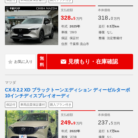
支払総額
本体価格
.
.
328
318
5
0
万円
万円
年式
2025年
走行
0.5万km
車検
'28/3
修復
なし
保証
保証付
整備
法定整備付
住所
千葉県 流山市
無
見積もり・在庫確認
料
マツダ
CX-5 2.2 XD ブラックトーンエディション ディーゼルターボ
10インチディスプレイオーディ
保証付
車両品質保証書付
購入プラン付き
支払総額
本体価格
.
.
249
237
9
5
万円
万円
年式
2022年
走行
1.7万km
車検
'27/8
修復
なし