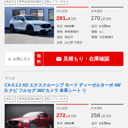
保証付
車両品質保証書付
購入プラン付き
支払総額
本体価格
.
.
281
270
8
9
万円
万円
年式
2023年
走行
4.3万km
車検
車検整備付
修復
なし
保証
保証付
整備
法定整備付
住所
山口県 宇部市
無
見積もり・在庫確認
料
マツダ
CX-5 2.2 XD エクスクルーシブ モード ディーゼルターボ 4W
D ナビ フルセグ 360°カメラ 本革シート リ
保証付
車両品質保証書付
購入プラン付き
支払総額
本体価格
.
.
272
259
1
0
万円
万円
年式
2021年
走行
4.6万km