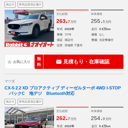
保証付
車両品質保証書付
支払総額
本体価格
.
.
263
255
7
5
万円
万円
年式
2020年
走行
3.9万km
車検
'27/8
修復
なし
保証
保証付
整備
法定整備付
住所
茨城県 下妻市
無
見積もり・在庫確認
料
マツダ
CX-5 2.2 XD プロアクティブ ディーゼルターボ 4WD I-STOP
バックC 地デジ Bluetooth対応
保証付
車両品質保証書付
支払総額
本体価格
.
.
262
254
7
9
万円
万円
年式
2022年
走行
5.4万km