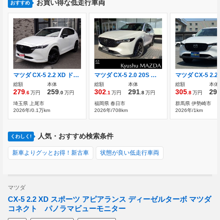
お買い得な低走行車両
おすすめ
マツダ CX-5 2.2 XD ドライブ エディション ディーゼルターボ 後期型 純正10インチメモリーナビ
マツダ CX-5 2.0 20S ブラック セレクション デモアップカー ナビ ワイヤレス受電
総額
本体
総額
本体
総額
本体
279
259
302
291
305
29
.6
万円
.0
万円
.1
万円
.8
万円
.8
万円
埼玉県 上尾市
福岡県 春日市
群馬県 伊勢崎市
2026年/0.1万km
2026年/708km
2026年/1km
人気・おすすめ検索条件
くわしく!
新車よりグッとお得！新古車
状態が良い低走行車両
マツダ
CX-5 2.2 XD スポーツ アピアランス ディーゼルターボ マツダ
コネクト パノラマビューモニター