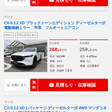
見積もり・在庫確認
料
マツダ
CX-5 2.2 XD ブラックトーンエディション ディーゼルターボ
電動格納ミラー 半革 フルオートエアコン
保証付
車両品質保証書付
支払総額
本体価格
.
.
268
259
6
8
万円
万円
年式
2023年
走行
6.4万km
車検
'28/4
修復
なし
保証
保証付
整備
法定整備付
住所
茨城県 下妻市
無
見積もり・在庫確認
料
マツダ
CX-5 2.2 XD Lパッケージ ディーゼルターボ 4WD マツダコネ