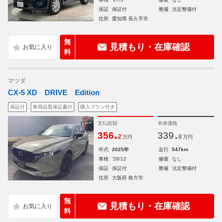
保証
保証付
整備
法定整備付
住所
愛知県 長久手市
無
見積もり・在庫確認
料
マツダ
CX-5 XD DRIVE Edition
保証付
車両品質保証書付
購入プラン付き
支払総額
本体価格
.
.
356
339
2
8
万円
万円
年式
2025年
走行
547km
車検
'28/12
修復
なし
保証
保証付
整備
法定整備付
住所
大阪府 枚方市
無
見積もり・在庫確認
料