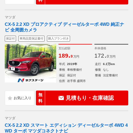
料
マツダ
CX-5 2.2 XD プロアクティブ ディーゼルターボ 4WD 純正ナ
ビ 全周囲カメラ
保証付
車両品質保証書付
購入プラン付き
支払総額
本体価格
.
.
189
172
9
0
万円
万円
年式
2019年
走行
6.2万km
車検
車検整備付
修復
なし
保証
保証付
整備
法定整備付
住所
岩手県 盛岡市
無
見積もり・在庫確認
料
マツダ
CX-5 2.2 XD スマート エディション ディーゼルターボ 4WD 4
WD ターボ マツダコネクトナビ