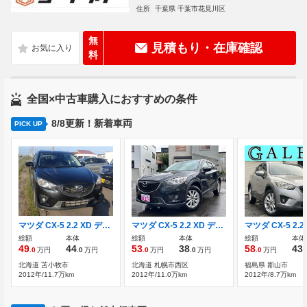
住所
千葉県 千葉市花見川区
無
見積もり・在庫確認
料
全国×中古車購入におすすめの条件
8/8更新！新着車両
PICK UP
マツダ CX-5 2.2 XD ディーゼルターボ 4WD
マツダ CX-5 2.2 XD ディーゼルターボ 4WD SDナビ 地デジ バックモニター
総額
本体
総額
本体
総額
本体
49
44
53
38
58
43
.0
万円
.0
万円
.0
万円
.0
万円
.0
万円
.
北海道 苫小牧市
北海道 札幌市西区
福島県 郡山市
2012年/11.7万km
2012年/11.0万km
2012年/8.7万km