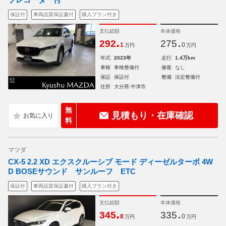
保証付
車両品質保証書付
購入プラン付き
支払総額
本体価格
.
.
292
275
1
0
万円
万円
年式
2023年
走行
1.4万km
車検
車検整備付
修復
なし
保証
保証付
整備
法定整備付
住所
大分県 中津市
無
見積もり・在庫確認
料
マツダ
CX-5 2.2 XD エクスクルーシブ モード ディーゼルターボ 4W
D BOSEサウンド サンルーフ ETC
保証付
車両品質保証書付
購入プラン付き
支払総額
本体価格
.
.
345
335
8
0
万円
万円