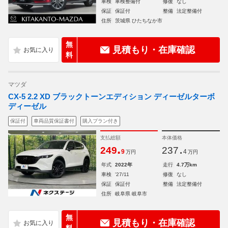
車検
車検整備付
修復
なし
保証
保証付
整備
法定整備付
住所
茨城県 ひたちなか市
無
見積もり・在庫確認
料
マツダ
CX-5 2.2 XD ブラックトーンエディション ディーゼルターボ
ディーゼル
保証付
車両品質保証書付
購入プラン付き
支払総額
本体価格
.
.
249
237
9
4
万円
万円
年式
2022年
走行
4.7万km
車検
'27/11
修復
なし
保証
保証付
整備
法定整備付
住所
岐阜県 岐阜市
無
見積もり・在庫確認