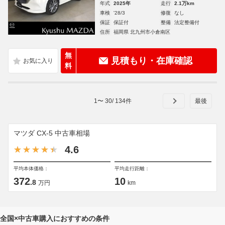
年式
2025年
走行
2.1万km
車検
'28/3
修復
なし
保証
保証付
整備
法定整備付
住所
福岡県 北九州市小倉南区
無
見積もり・在庫確認
料
1
〜
30
/
134
件
マツダ CX-5 中古車相場
4.6
平均本体価格：
平均走行距離：
372
10
.8
万円
km
全国×中古車購入におすすめの条件