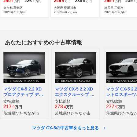
240
226
249
238
259
239
.9
万円
.0
万円
.9
万円
.0
万円
.1
万円
.0
東京都 葛飾区
大阪府 寝屋川市
埼玉県 三郷市
2023年/0.6万km
2022年/0.7万km
2025年/0.6万km
あなたにおすすめの中古車情報
マツダ CX-5 2.2 XD
マツダ CX-5 2.2 XD
マツダ CX-5 2.2
プロアクティブ ディ
エクスクルーシブ モ
レトロスポーツ
ーゼルターボ
ード ディーゼルター
ィション ディ
支払総額
支払総額
支払総額
ボ
ターボ 4WD
217
278
277
.9
万円
.4
万円
.9
万円
茨城県ひたちなか市
茨城県ひたちなか市
茨城県ひたちな
マツダ CX-5の中古車をもっと見る