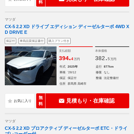
料
マツダ
CX-5 2.2 XD ドライブ エディション ディーゼルターボ 4WD X
D DRIVE E
保証付
車両品質保証書付
購入プラン付き
支払総額
本体価格
.
.
394
382
4
5
万円
万円
年式
2025年
走行
877km
車検
'28/12
修復
なし
保証
保証付
整備
法定整備付
住所
群馬県 高崎市
無
見積もり・在庫確認
料
マツダ
CX-5 2.2 XD プロアクティブ ディーゼルターボ ETC・ドライ
ブレコーダー付