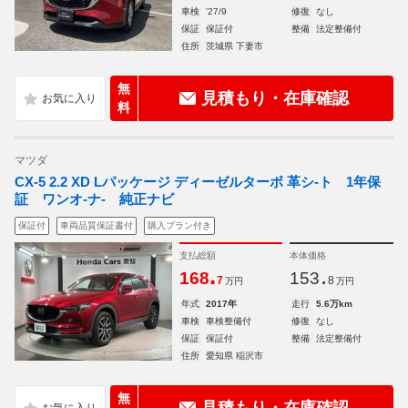
車検
'27/9
修復
なし
保証
保証付
整備
法定整備付
住所
茨城県 下妻市
無
見積もり・在庫確認
料
マツダ
CX-5 2.2 XD Lパッケージ ディーゼルターボ 革シ-ト 1年保
証 ワンオ-ナ- 純正ナビ
保証付
車両品質保証書付
購入プラン付き
支払総額
本体価格
.
.
168
153
7
8
万円
万円
年式
2017年
走行
5.6万km
車検
車検整備付
修復
なし
保証
保証付
整備
法定整備付
住所
愛知県 稲沢市
無