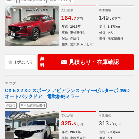
支払総額
本体価格
.
.
164
149
7
8
万円
万円
年式
2017年
走行
1.8万km
車検
車検整備付
修復
あり
保証
保証付
整備
法定整備付
住所
愛知県 みよし市
無
見積もり・在庫確認
料
マツダ
CX-5 2.2 XD スポーツ アピアランス ディーゼルターボ 4WD
オートバックドア 電動格納ミラー
保証付
車両品質保証書付
支払総額
本体価格
.
.
325
313
5
8
万円
万円
年式
2021年
走行
2.3万km
車検
車検整備付
修復
なし