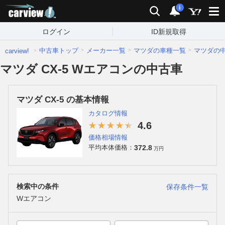
carview!
検索
通知
i
ログイン
ID新規取得
中古車トップ
メーカー一覧
マツダの車種一覧
マツダの
carview!
マツダ CX-5 Wエアコンの中古車
マツダ CX-5 の基本情報
カタログ情報
4.6
価格相場情報
372.8
平均本体価格：
万円
検索中の条件
保存条件一覧
Wエアコン