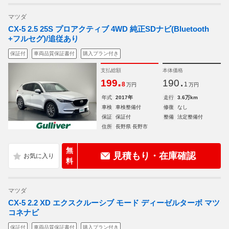
マツダ
CX-5 2.5 25S プロアクティブ 4WD 純正SDナビ(Bluetooth
+フルセグ)/追従あり
保証付
車両品質保証書付
購入プラン付き
支払総額
本体価格
.
.
199
190
8
1
万円
万円
年式
2017年
走行
3.6万km
車検
車検整備付
修復
なし
保証
保証付
整備
法定整備付
住所
長野県 長野市
無
見積もり・在庫確認
料
マツダ
CX-5 2.2 XD エクスクルーシブ モード ディーゼルターボ マツ
コネナビ
保証付
車両品質保証書付
購入プラン付き