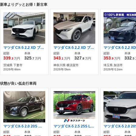
新車よりグッとお得！新古車
マツダ CX-5 2.2 XD ブラック セレクション ディーゼルターボ ハーフレザーシート 電動Rゲート
マツダ CX-5 2.2 XD ブラック セレクション ディーゼルターボ 4WD 新車未登録 4WD 北海道 東北
総額
本体
総額
本体
総額
本体
339
325
343
327
353
332
.3
万円
.7
万円
.1
万円
.8
万円
.9
万円
.5
茨城県 下妻市
神奈川県 横須賀市
埼玉県 加須市
2026年/4km
2026年/3km
2026年/11km
状態が良い低走行車両
マツダ CX-5 2.0 20S スマート エディション マツダコネクトナビ カープレー バック
マツダ CX-5 2.5 25S Lパッケージ 10.25マツダコネクト 全周囲カ
総額
本体
総額
本体
総額
本体