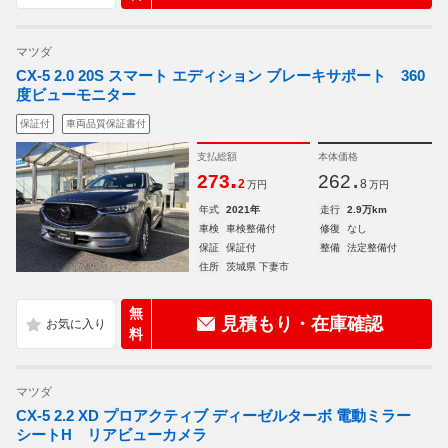
マツダ
CX-5 2.0 20S スマート エディション ブレーキサポート 360
度ビューモニター
保証付
車両品質保証書付
支払総額
本体価格
.
.
273
262
2
8
万円
万円
年式
2021年
走行
2.9万km
車検
車検整備付
修復
なし
保証
保証付
整備
法定整備付
住所
茨城県 下妻市
無
見積もり・在庫確認
料
マツダ
CX-5 2.2 XD プロアクティブ ディーゼルターボ 電動ミラー
シートH リアビューカメラ