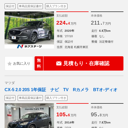
保証付
車両品質保証書付
購入プラン付き
支払総額
本体価格
.
.
224
211
4
7
万円
万円
年式
2020年
走行
6.8万km
車検
'27/10
修復
なし
保証
保証付
整備
法定整備付
住所
北海道 札幌市東区
無
見積もり・在庫確認
料
マツダ
CX-5 2.0 20S 1年保証 ナビ TV Rカメラ BTオ-ディオ
保証付
車両品質保証書付
購入プラン付き
支払総額
本体価格
.
.
105
95
6
8
万円
万円
年式
2014年
走行
7.8万km
車検
'27/3
修復
なし