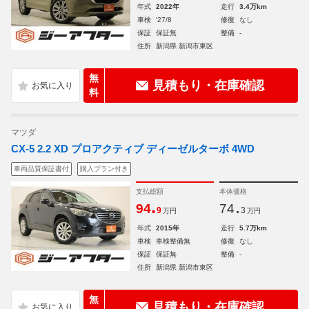
年式
2022年
走行
3.4万km
車検
'27/8
修復
なし
保証
保証無
整備
-
住所
新潟県 新潟市東区
無
見積もり・在庫確認
料
マツダ
CX-5 2.2 XD プロアクティブ ディーゼルターボ 4WD
車両品質保証書付
購入プラン付き
支払総額
本体価格
.
.
94
74
9
3
万円
万円
年式
2015年
走行
5.7万km
車検
車検整備無
修復
なし
保証
保証無
整備
-
住所
新潟県 新潟市東区
無
見積もり・在庫確認