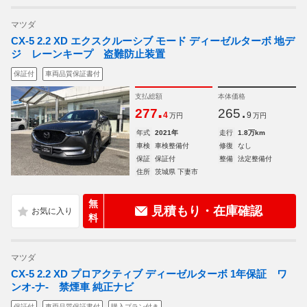
マツダ
CX-5 2.2 XD エクスクルーシブ モード ディーゼルターボ 地デ
ジ レーンキープ 盗難防止装置
保証付
車両品質保証書付
支払総額
本体価格
.
.
277
265
4
9
万円
万円
年式
2021年
走行
1.8万km
車検
車検整備付
修復
なし
保証
保証付
整備
法定整備付
住所
茨城県 下妻市
無
見積もり・在庫確認
料
マツダ
CX-5 2.2 XD プロアクティブ ディーゼルターボ 1年保証 ワ
ンオ-ナ- 禁煙車 純正ナビ
保証付
車両品質保証書付
購入プラン付き