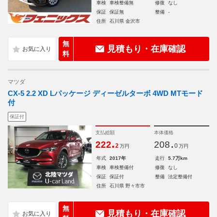
車検
車検整備無
修復
なし
保証
保証無
整備
-
住所
石川県 金沢市
無
見積もり・在庫確認
料
マツダ
CX-5 2.2 XD Lパッケージ ディーゼルターボ 4WD MTモード
付
保証付
支払総額
本体価格
.
.
222
208
2
0
万円
万円
年式
2017年
走行
5.7万km
車検
車検整備付
修復
なし
保証
保証付
整備
法定整備付
住所
石川県 野々市市
無
見積もり・在庫確認