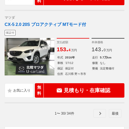
料
マツダ
CX-5 2.0 20S プロアクティブ MTモード付
保証付
支払総額
本体価格
.
.
153
143
4
0
万円
万円
年式
2016年
走行
5.7万km
車検
'27/12
修復
なし
保証
保証付
整備
法定整備付
住所
石川県 野々市市
無
見積もり・在庫確認
料
1
〜
30
/
34
件