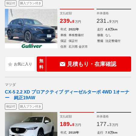
保証付
購入プラン付き
支払総額
本体価格
.
.
239
231
8
9
万円
万円
年式
2022年
走行
4.8万km
車検
車検整備付
修復
なし
保証
保証付
整備
法定整備付
住所
石川県 金沢市
無
見積もり・在庫確認
料
マツダ
CX-5 2.2 XD プロアクティブ ディーゼルターボ 4WD 1オーナ
ー 純正19AW
保証付
購入プラン付き
支払総額
本体価格
.
.
189
177
8
3
万円
万円
年式
2018年
走行
7.0万km