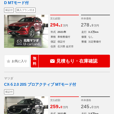
D MTモード付
保証付
購入プラン付き
支払総額
本体価格
.
.
294
278
2
9
万円
万円
年式
2021年
走行
3.2万km
車検
車検整備付
修復
なし
保証
保証付
整備
法定整備付
住所
石川県 金沢市
無
見積もり・在庫確認
料
マツダ
CX-5 2.0 20S プロアクティブ MTモード付
保証付
支払総額
本体価格
.
.
259
245
0
0
万円
万円
年式
2021年
走行
3.8万km