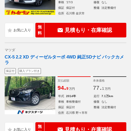
車検
'27/3
修復
なし
保証
保証付
整備
法定整備付
住所
石川県 金沢市
無
見積もり・在庫確認
料
マツダ
CX-5 2.2 XD ディーゼルターボ 4WD 純正SDナビ バックカメ
ラ
保証付
購入プラン付き
支払総額
本体価格
.
.
94
77
9
1
万円
万円
年式
2014年
走行
7.1万km
車検
車検整備付
修復
なし
保証
保証付
整備
法定整備付
住所
石川県 野々市市
無
見積もり・在庫確認