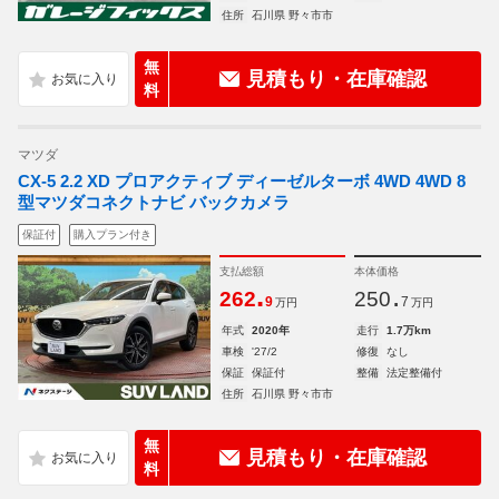
住所
石川県 野々市市
無
見積もり・在庫確認
料
マツダ
CX-5 2.2 XD プロアクティブ ディーゼルターボ 4WD 4WD 8
型マツダコネクトナビ バックカメラ
保証付
購入プラン付き
支払総額
本体価格
.
.
262
250
9
7
万円
万円
年式
2020年
走行
1.7万km
車検
'27/2
修復
なし
保証
保証付
整備
法定整備付
住所
石川県 野々市市
無
見積もり・在庫確認
料