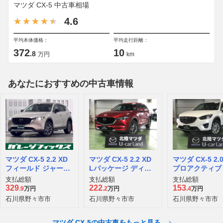
マツダ CX-5 中古車相場
4.6
平均本体価格：
平均走行距離：
372
10
.8
万円
km
あなたにおすすめの中古車情報
マツダ CX-5 2.2 XD
マツダ CX-5 2.2 XD
マツダ CX-5 2.0
フィールド ジャーニ
Lパッケージ ディー
プロアクティブ
ー ディーゼルターボ
ゼルターボ 4WD
支払総額
支払総額
支払総額
4WD
329
222
153
.9
万円
.2
万円
.4
万円
石川県野々市市
石川県野々市市
石川県野々市市
マツダ CX-5の中古車をもっと見る