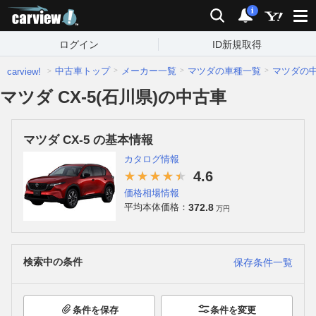
carview!
検索
通知
i
ログイン
ID新規取得
中古車トップ
メーカー一覧
マツダの車種一覧
マツダの
carview!
マツダ CX-5(石川県)の中古車
マツダ CX-5 の基本情報
カタログ情報
4.6
価格相場情報
372.8
平均本体価格：
万円
検索中の条件
保存条件一覧
条件を保存
条件を変更