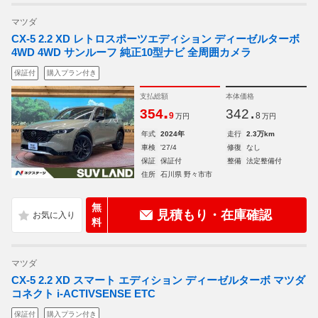
マツダ
CX-5 2.2 XD レトロスポーツエディション ディーゼルターボ
4WD 4WD サンルーフ 純正10型ナビ 全周囲カメラ
保証付
購入プラン付き
支払総額
本体価格
.
.
354
342
9
8
万円
万円
年式
2024年
走行
2.3万km
車検
'27/4
修復
なし
保証
保証付
整備
法定整備付
住所
石川県 野々市市
無
見積もり・在庫確認
料
マツダ
CX-5 2.2 XD スマート エディション ディーゼルターボ マツダ
コネクト i‐ACTIVSENSE ETC
保証付
購入プラン付き