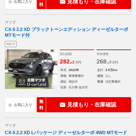
見積もり・在庫確認
料
マツダ
CX-5 2.2 XD ブラックトーンエディション ディーゼルターボ
MTモード付
保証付
支払総額
本体価格
.
.
282
268
2
0
万円
万円
年式
2022年
走行
3.9万km
車検
車検整備付
修復
なし
保証
保証付
整備
法定整備付
住所
石川県 金沢市
無
見積もり・在庫確認
料
マツダ
CX-5 2.2 XD Lパッケージ ディーゼルターボ 4WD MTモード