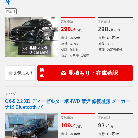
付
保証付
支払総額
本体価格
.
.
298
288
6
0
万円
万円
年式
2022年
走行
4.8万km
車検
'27/10
修復
なし
保証
保証付
整備
法定整備付
住所
石川県 七尾市
無
見積もり・在庫確認
料
マツダ
CX-5 2.2 XD ディーゼルターボ 4WD 禁煙 修復歴無 メーカー
ナビ Bluetooth バ
支払総額
本体価格
.
.
109
93
9
9
万円
万円
年式
2015年
走行
5.0万km