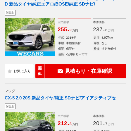
D 新品タイヤ/純正エアロ/BOSE/純正 SDナビ/
保証付
支払総額
本体価格
.
.
255
237
9
8
万円
万円
年式
2019年
走行
4.5万km
車検
車検整備付
修復
なし
保証
保証付
整備
法定整備付
住所
石川県 野々市市
無
見積もり・在庫確認
料
マツダ
CX-5 2.0 20S 新品タイヤ/純正 SDナビ/アイアクティブセ
保証付
支払総額
本体価格
.
.
212
201
8
7
万円
万円