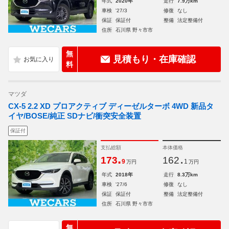
年式
2020年
走行
7.9万km
車検
'27/3
修復
なし
保証
保証付
整備
法定整備付
住所
石川県 野々市市
無
見積もり・在庫確認
料
マツダ
CX-5 2.2 XD プロアクティブ ディーゼルターボ 4WD 新品タ
イヤ/BOSE/純正 SDナビ/衝突安全装置
保証付
支払総額
本体価格
.
.
173
162
9
1
万円
万円
年式
2018年
走行
8.3万km
車検
'27/6
修復
なし
保証
保証付
整備
法定整備付
住所
石川県 野々市市
無