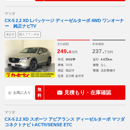
マツダ
CX-5 2.2 XD Lパッケージ ディーゼルターボ 4WD ワンオーナ
ー 純正ナビTV
保証付
購入プラン付き
支払総額
本体価格
.
.
249
237
8
7
万円
万円
年式
2022年
走行
4.6万km
車検
'27/3
修復
なし
保証
保証付
整備
法定整備付
住所
石川県 金沢市
無
見積もり・在庫確認
料
マツダ
CX-5 2.2 XD スポーツ アピアランス ディーゼルターボ マツダ
コネクトナビ i-ACTIVSENSE ETC