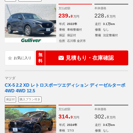
支払総額
本体価格
.
.
239
228
8
6
万円
万円
年式
2022年
走行
3.1万km
車検
車検整備付
修復
なし
保証
保証付
整備
法定整備付
住所
石川県 金沢市
無
見積もり・在庫確認
料
マツダ
CX-5 2.2 XD レトロスポーツエディション ディーゼルターボ
4WD 4WD 12.5
保証付
購入プラン付き
支払総額
本体価格
.
.
314
302
9
8
万円
万円
年式
2024年
走行
3.6万km
車検
'27/3
修復
なし