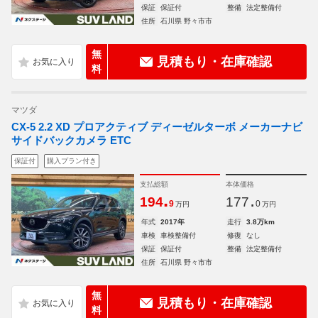
保証
保証付
整備
法定整備付
住所
石川県 野々市市
無
見積もり・在庫確認
料
マツダ
CX-5 2.2 XD プロアクティブ ディーゼルターボ メーカーナビ
サイドバックカメラ ETC
保証付
購入プラン付き
支払総額
本体価格
.
.
194
177
9
0
万円
万円
年式
2017年
走行
3.8万km
車検
車検整備付
修復
なし
保証
保証付
整備
法定整備付
住所
石川県 野々市市
無
見積もり・在庫確認
料