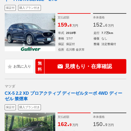
保証付
購入プラン付き
支払総額
本体価格
.
.
159
152
8
6
万円
万円
年式
2018年
走行
7.7万km
車検
'27/7
修復
なし
保証
保証付
整備
法定整備付
住所
石川県 金沢市
無
見積もり・在庫確認
料
マツダ
CX-5 2.2 XD プロアクティブ ディーゼルターボ 4WD ディー
ゼル 禁煙車
保証付
購入プラン付き
支払総額
本体価格
.
.
162
150
9
9
万円
万円