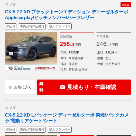
マツダ
NEW
CX-5 2.2 XD ブラックトーンエディション ディーゼルターボ
Applecarplay/ヒッチメンバー/ハーフレザー
保証付
車両品質保証書付
購入プラン付き
支払総額
本体価格
.
.
258
246
8
7
万円
万円
年式
2022年
走行
4.8万km
車検
車検整備付
修復
なし
保証
保証付
整備
法定整備付
住所
石川県 金沢市
無
見積もり・在庫確認
料
マツダ
CX-5 2.2 XD Lパッケージ ディーゼルターボ 禁煙/バックカメ
ラ/電動リアゲート/シート
保証付
車両品質保証書付
購入プラン付き