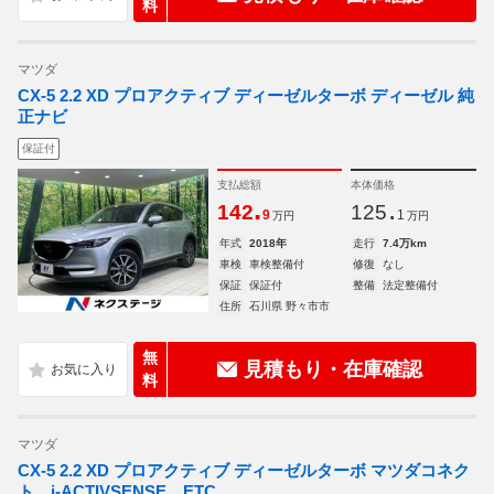
料
マツダ
CX-5 2.2 XD プロアクティブ ディーゼルターボ ディーゼル 純
正ナビ
保証付
支払総額
本体価格
.
.
142
125
9
1
万円
万円
年式
2018年
走行
7.4万km
車検
車検整備付
修復
なし
保証
保証付
整備
法定整備付
住所
石川県 野々市市
無
見積もり・在庫確認
料
マツダ
CX-5 2.2 XD プロアクティブ ディーゼルターボ マツダコネク
ト i‐ACTIVSENSE ETC