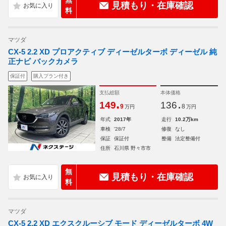
無
見積もり・在庫確認
料
マツダ
CX-5 2.2 XD プロアクティブ ディーゼルターボ ディーゼル 純
正ナビ バックカメラ
保証付
購入プラン付き
支払総額
本体価格
.
.
149
136
9
8
万円
万円
年式
2017年
走行
10.2万km
車検
'28/7
修復
なし
保証
保証付
整備
法定整備付
住所
石川県 野々市市
無
見積もり・在庫確認
料
マツダ
CX-5 2.2 XD エクスクルーシブ モード ディーゼルターボ 4W