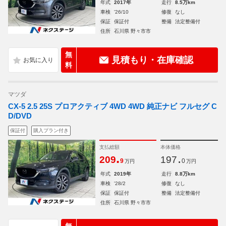
年式
2017年
走行
8.5万km
車検
'26/10
修復
なし
保証
保証付
整備
法定整備付
住所
石川県 野々市市
無
見積もり・在庫確認
料
マツダ
CX-5 2.5 25S プロアクティブ 4WD 4WD 純正ナビ フルセグ C
D/DVD
保証付
購入プラン付き
支払総額
本体価格
.
.
209
197
9
0
万円
万円
年式
2019年
走行
8.8万km
車検
'28/2
修復
なし
保証
保証付
整備
法定整備付
住所
石川県 野々市市