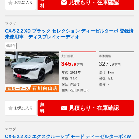
見積もり・在庫確認
料
マツダ
CX-5 2.2 XD ブラック セレクション ディーゼルターボ 登録済
未使用車 ディスプレイオーディオ
保証付
支払総額
本体価格
.
.
345
327
9
9
万円
万円
年式
2026年
走行
3km
車検
'29/6
修復
なし
保証
保証付
整備
-
住所
石川県 白山市
無
見積もり・在庫確認
料
マツダ
CX-5 2.2 XD エクスクルーシブ モード ディーゼルターボ 4W