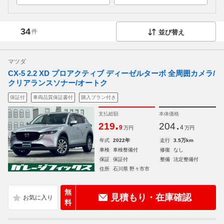
34
件
並び替え
マツダ
CX-5 2.2 XD プロアクティブ ディーゼルターボ 全周囲カメラ/
クリアランスソナー/オートク
保証付
車両品質保証書付
購入プラン付き
支払総額
本体価格
.
.
219
204
9
4
万円
万円
年式
2022年
走行
3.5万km
車検
車検整備付
修復
なし
保証
保証付
整備
法定整備付
住所
石川県 野々市市
無
見積もり・在庫確認
料