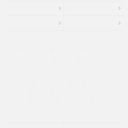
４ＷＤ
定期点検記録簿
ワンオーナーカー
福祉車両
メーカー系販売店取り扱い車
修復歴無し
アルミホイール
寒冷地仕様車
過給機設定モデル（ターボ・スーパーチャージャーなど)
ETC
CDプレーヤー
カーナビゲーション
禁煙車
法定整備付き
保証付き
エアバッグ
ディスチャージドランプ
支払総顔あり
クーポンあり
車両品質評価書付
新着車両