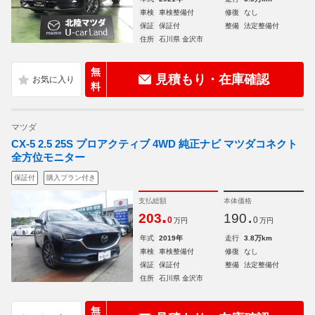
車検
車検整備付
修復
なし
保証
保証付
整備
法定整備付
住所
石川県 金沢市
無
見積もり・在庫確認
料
マツダ
CX-5 2.5 25S プロアクティブ 4WD 純正ナビ マツダコネクト
全方位モニター
保証付
購入プラン付き
支払総額
本体価格
.
.
203
190
0
0
万円
万円
年式
2019年
走行
3.8万km
車検
車検整備付
修復
なし
保証
保証付
整備
法定整備付
住所
石川県 金沢市
無