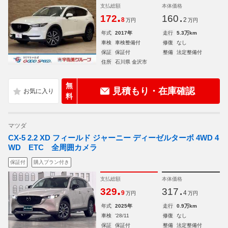
支払総額
本体価格
.
.
172
160
8
2
万円
万円
年式
2017年
走行
5.3万km
車検
車検整備付
修復
なし
保証
保証付
整備
法定整備付
住所
石川県 金沢市
無
見積もり・在庫確認
料
マツダ
CX-5 2.2 XD フィールド ジャーニー ディーゼルターボ 4WD 4
WD ETC 全周囲カメラ
保証付
購入プラン付き
支払総額
本体価格
.
.
329
317
9
4
万円
万円
年式
2025年
走行
0.9万km
車検
'28/11
修復
なし
保証
保証付
整備
法定整備付