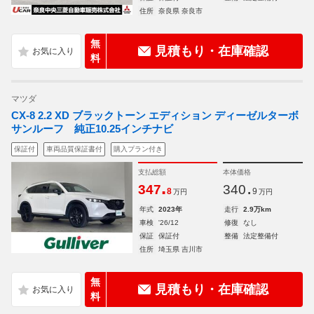
住所
奈良県 奈良市
無
見積もり・在庫確認
料
マツダ
CX-8 2.2 XD ブラックトーン エディション ディーゼルターボ
サンルーフ 純正10.25インチナビ
保証付
車両品質保証書付
購入プラン付き
支払総額
本体価格
.
.
347
340
8
9
万円
万円
年式
2023年
走行
2.9万km
車検
'26/12
修復
なし
保証
保証付
整備
法定整備付
住所
埼玉県 吉川市
無
見積もり・在庫確認
料