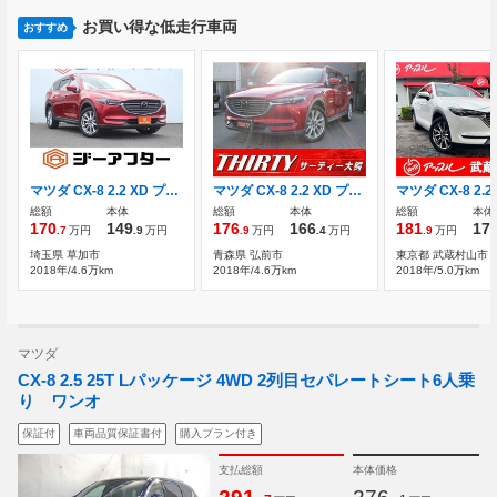
お買い得な低走行車両
おすすめ
マツダ CX-8 2.2 XD プロアクティブ ディーゼルターボ 禁煙車 純正ナビ フルセグTV
マツダ CX-8 2.2 XD プロアクティブ ディーゼルターボ 4WD 純正ナビ BOSEサウンド アラウンドビュー
総額
本体
総額
本体
総額
本体
170
149
176
166
181
17
.7
万円
.9
万円
.9
万円
.4
万円
.9
万円
埼玉県 草加市
青森県 弘前市
東京都 武蔵村山市
2018年/4.6万km
2018年/4.6万km
2018年/5.0万km
マツダ
CX-8 2.5 25T Lパッケージ 4WD 2列目セパレートシート6人乗
り ワンオ
保証付
車両品質保証書付
購入プラン付き
支払総額
本体価格
.
.