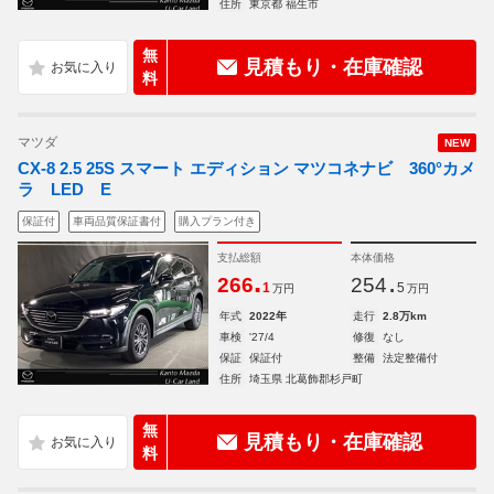
住所
東京都 福生市
無
見積もり・在庫確認
料
マツダ
NEW
CX-8 2.5 25S スマート エディション マツコネナビ 360°カメ
ラ LED E
保証付
車両品質保証書付
購入プラン付き
支払総額
本体価格
.
.
266
254
1
5
万円
万円
年式
2022年
走行
2.8万km
車検
'27/4
修復
なし
保証
保証付
整備
法定整備付
住所
埼玉県 北葛飾郡杉戸町
無
見積もり・在庫確認
料