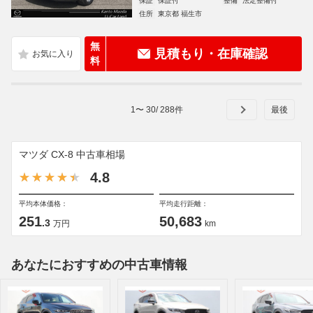
保証
保証付
整備
法定整備付
住所
東京都 福生市
無
見積もり・在庫確認
料
1
〜
30
/
288
件
マツダ CX-8 中古車相場
4.8
平均本体価格：
平均走行距離：
251
50,683
.3
万円
km
あなたにおすすめの中古車情報