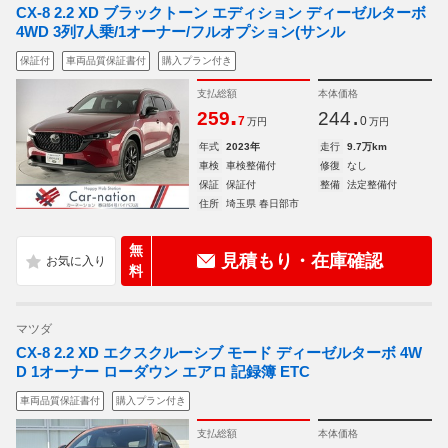
CX-8 2.2 XD ブラックトーン エディション ディーゼルターボ
4WD 3列7人乗/1オーナー/フルオプション(サンル
保証付
車両品質保証書付
購入プラン付き
支払総額
本体価格
.
.
259
244
7
0
万円
万円
年式
2023年
走行
9.7万km
車検
車検整備付
修復
なし
保証
保証付
整備
法定整備付
住所
埼玉県 春日部市
無
見積もり・在庫確認
料
マツダ
CX-8 2.2 XD エクスクルーシブ モード ディーゼルターボ 4W
D 1オーナー ローダウン エアロ 記録簿 ETC
車両品質保証書付
購入プラン付き
支払総額
本体価格