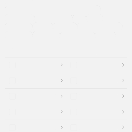
寒冷地仕様車
過給機設定モデル（ターボ・スーパーチャージャーなど)
ETC
CDプレーヤー
カーナビゲーション
禁煙車
法定整備付き
保証付き
エアバッグ
ディスチャージドランプ
支払総顔あり
クーポンあり
車両品質評価書付
新着車両