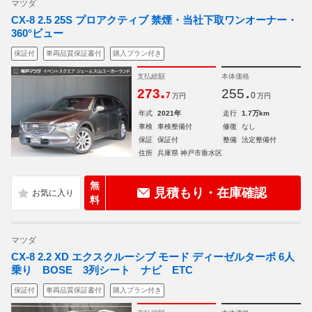
マツダ
CX-8 2.5 25S プロアクティブ 禁煙・当社下取ワンオーナー・
360°ビュー
保証付
車両品質保証書付
購入プラン付き
支払総額
本体価格
.
.
273
255
7
0
万円
万円
年式
2021年
走行
1.7万km
車検
車検整備付
修復
なし
保証
保証付
整備
法定整備付
住所
兵庫県 神戸市垂水区
無
見積もり・在庫確認
料
マツダ
CX-8 2.2 XD エクスクルーシブ モード ディーゼルターボ 6人
乗り BOSE 3列シート ナビ ETC
保証付
車両品質保証書付
購入プラン付き