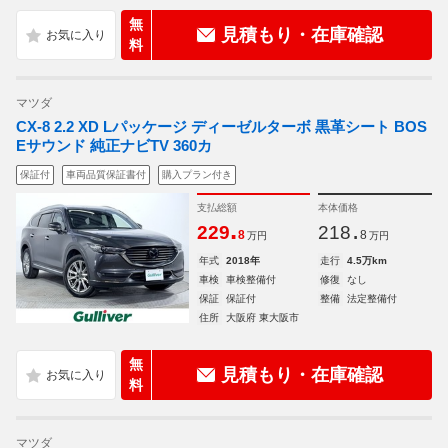
無
見積もり・在庫確認
料
マツダ
CX-8 2.2 XD Lパッケージ ディーゼルターボ 黒革シート BOS
Eサウンド 純正ナビTV 360カ
保証付
車両品質保証書付
購入プラン付き
支払総額
本体価格
.
.
229
218
8
8
万円
万円
年式
2018年
走行
4.5万km
車検
車検整備付
修復
なし
保証
保証付
整備
法定整備付
住所
大阪府 東大阪市
無
見積もり・在庫確認
料
マツダ