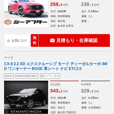
.
.
258
238
9
4
万円
万円
年式
2023年
走行
5.3万km
車検
車検整備無
修復
なし
保証
保証無
整備
-
住所
栃木県 佐野市
無
見積もり・在庫確認
料
マツダ
CX-8 2.2 XD エクスクルーシブ モード ディーゼルターボ 4W
D ワンオーナー BOSE 革シート ナビ ETC2.0
保証付
車両品質保証書付
購入プラン付き
支払総額
本体価格
.
.
343
329
2
8
万円
万円
年式
2021年
走行
5.3万km
車検
車検整備付
修復
なし
保証
保証付
整備
法定整備付
住所
栃木県 宇都宮市