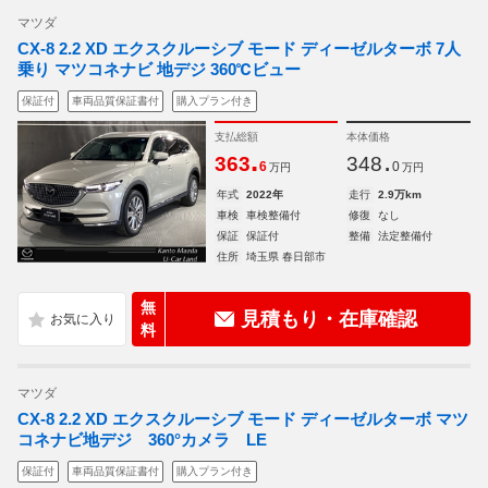
マツダ
CX-8 2.2 XD エクスクルーシブ モード ディーゼルターボ 7人
乗り マツコネナビ 地デジ 360℃ビュー
保証付
車両品質保証書付
購入プラン付き
支払総額
本体価格
.
.
363
348
6
0
万円
万円
年式
2022年
走行
2.9万km
車検
車検整備付
修復
なし
保証
保証付
整備
法定整備付
住所
埼玉県 春日部市
無
見積もり・在庫確認
料
マツダ
CX-8 2.2 XD エクスクルーシブ モード ディーゼルターボ マツ
コネナビ地デジ 360°カメラ LE
保証付
車両品質保証書付
購入プラン付き