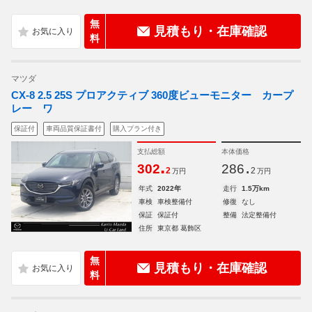
無
見積もり・在庫確認
料
マツダ
CX-8 2.5 25S プロアクティブ 360度ビューモニター カープ
レー ワ
保証付
車両品質保証書付
購入プラン付き
支払総額
本体価格
.
.
302
286
2
2
万円
万円
年式
2022年
走行
1.5万km
車検
車検整備付
修復
なし
保証
保証付
整備
法定整備付
住所
東京都 葛飾区
無
見積もり・在庫確認
料