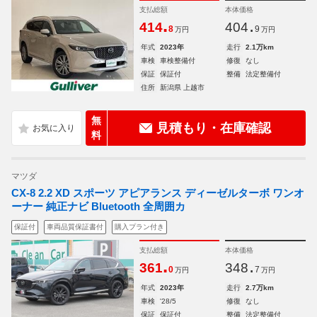
支払総額
本体価格
.
.
414
404
8
9
万円
万円
年式
2023年
走行
2.1万km
車検
車検整備付
修復
なし
保証
保証付
整備
法定整備付
住所
新潟県 上越市
無
見積もり・在庫確認
料
マツダ
CX-8 2.2 XD スポーツ アピアランス ディーゼルターボ ワンオ
ーナー 純正ナビ Bluetooth 全周囲カ
保証付
車両品質保証書付
購入プラン付き
支払総額
本体価格
.
.
361
348
0
7
万円
万円
年式
2023年
走行
2.7万km
車検
'28/5
修復
なし
保証
保証付
整備
法定整備付