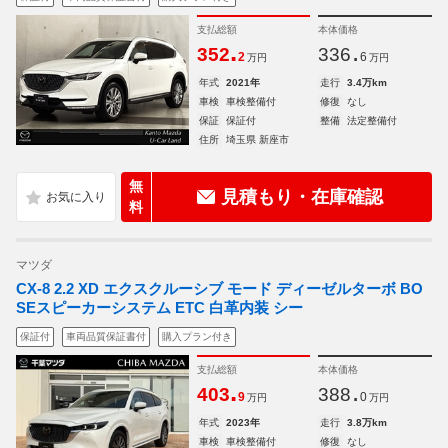
支払総額
本体価格
.
.
352
336
2
6
万円
万円
年式
2021年
走行
3.4万km
車検
車検整備付
修復
なし
保証
保証付
整備
法定整備付
住所
埼玉県 新座市
無
見積もり・在庫確認
料
マツダ
CX-8 2.2 XD エクスクルーシブ モード ディーゼルターボ BO
SEスピーカーシステム ETC 白革内装 シー
保証付
車両品質保証書付
購入プラン付き
支払総額
本体価格
.
.
403
388
9
0
万円
万円
年式
2023年
走行
3.8万km
車検
車検整備付
修復
なし