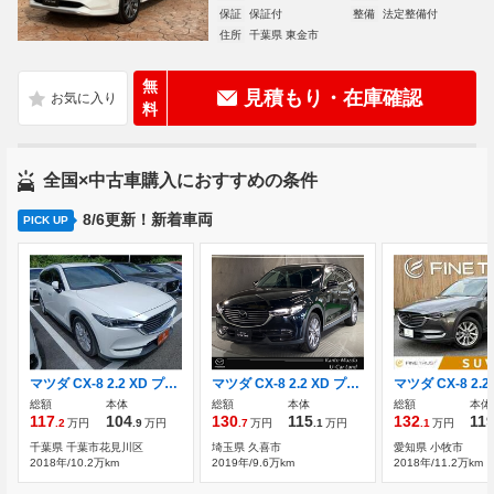
保証
保証付
整備
法定整備付
住所
千葉県 東金市
無
見積もり・在庫確認
料
全国×中古車購入におすすめの条件
8/6更新！新着車両
PICK UP
マツダ CX-8 2.2 XD プロアクティブ ディーゼルターボ
マツダ CX-8 2.2 XD プロアクティブ ディーゼルターボ ワンオーナー 全周囲カメラ ETC2.0
総額
本体
総額
本体
総額
本体
117
104
130
115
132
11
.2
万円
.9
万円
.7
万円
.1
万円
.1
万円
千葉県 千葉市花見川区
埼玉県 久喜市
愛知県 小牧市
2018年/10.2万km
2019年/9.6万km
2018年/11.2万km