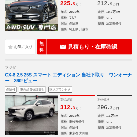
.
.
225
212
5
9
万円
万円
年式
2020年
走行
10.2万km
車検
'27/7
修復
なし
保証
保証無
整備
法定整備付
住所
埼玉県 川越市
無
見積もり・在庫確認
料
マツダ
CX-8 2.5 25S スマート エディション 当社下取り ワンオーナ
ー 360°ビュー
保証付
車両品質保証書付
購入プラン付き
支払総額
本体価格
.
.
312
296
3
3
万円
万円
年式
2023年
走行
1.1万km
車検
車検整備付
修復
なし
保証
保証付
整備
法定整備付
住所
東京都 大田区