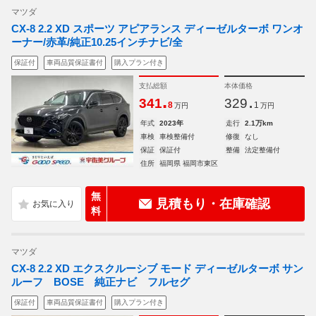
マツダ
CX-8 2.2 XD スポーツ アピアランス ディーゼルターボ ワンオ
ーナー/赤革/純正10.25インチナビ/全
保証付
車両品質保証書付
購入プラン付き
支払総額
本体価格
.
.
341
329
8
1
万円
万円
年式
2023年
走行
2.1万km
車検
車検整備付
修復
なし
保証
保証付
整備
法定整備付
住所
福岡県 福岡市東区
無
見積もり・在庫確認
料
マツダ
CX-8 2.2 XD エクスクルーシブ モード ディーゼルターボ サン
ルーフ BOSE 純正ナビ フルセグ
保証付
車両品質保証書付
購入プラン付き