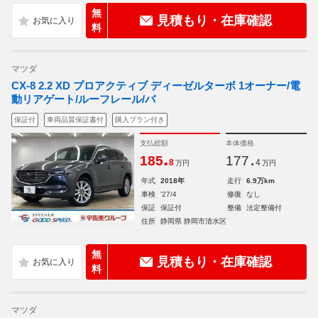
無
見積もり・在庫確認
料
マツダ
CX-8 2.2 XD プロアクティブ ディーゼルターボ 1オーナー/電
動リアゲート/ルーフレール/バ
保証付
車両品質保証書付
購入プラン付き
支払総額
本体価格
.
.
185
177
8
4
万円
万円
年式
2018年
走行
6.9万km
車検
'27/4
修復
なし
保証
保証付
整備
法定整備付
住所
静岡県 静岡市清水区
無
見積もり・在庫確認
料
マツダ