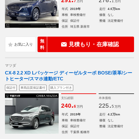
291
276
7
1
万円
万円
年式
2019年
走行
4.0万km
車検
車検整備付
修復
なし
保証
保証付
整備
法定整備付
住所
埼玉県 新座市
無
見積もり・在庫確認
料
マツダ
CX-8 2.2 XD Lパッケージ ディーゼルターボ BOSE/茶革/シー
トヒーター/スマホ連動/ETC
保証付
車両品質保証書付
購入プラン付き
支払総額
本体価格
.
.
240
225
6
5
万円
万円
年式
2019年
走行
4.2万km
車検
車検整備付
修復
なし
保証
保証付
整備
法定整備付
住所
千葉県 船橋市