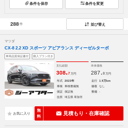
条件を保存
条件を変更
288
件
並び替え
マツダ
CX-8 2.2 XD スポーツ アピアランス ディーゼルターボ
車両品質保証書付
購入プラン付き
支払総額
本体価格
.
.
308
287
7
8
万円
万円
年式
2023年
走行
1.9万km
車検
車検整備無
修復
なし
保証
保証無
整備
-
住所
埼玉県 草加市
無
見積もり・在庫確認
料