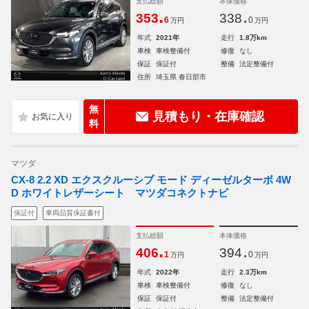
支払総額
本体価格
.
.
353
338
6
0
万円
万円
年式
2021年
走行
1.8万km
車検
車検整備付
修復
なし
保証
保証付
整備
法定整備付
住所
埼玉県 春日部市
無
見積もり・在庫確認
料
マツダ
CX-8 2.2 XD エクスクルーシブ モード ディーゼルターボ 4W
D ホワイトレザーシート マツダコネクトナビ
保証付
車両品質保証書付
支払総額
本体価格
.
.
406
394
1
0
万円
万円
年式
2022年
走行
2.3万km
車検
車検整備付
修復
なし
保証
保証付
整備
法定整備付