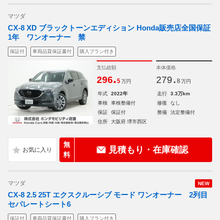
マツダ
CX-8 XD ブラックトーンエディション Honda販売店全国保証
1年 ワンオーナー 禁
保証付
車両品質保証書付
購入プラン付き
支払総額
本体価格
.
.
296
279
5
8
万円
万円
年式
2022年
走行
3.3万km
車検
車検整備付
修復
なし
保証
保証付
整備
法定整備付
住所
大阪府 堺市西区
無
見積もり・在庫確認
料
マツダ
NEW
CX-8 2.5 25T エクスクルーシブ モード ワンオーナー 2列目
セパレートシート6
保証付
車両品質保証書付
購入プラン付き