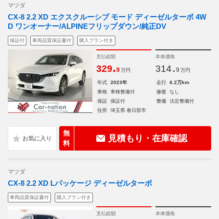
マツダ
CX-8 2.2 XD エクスクルーシブ モード ディーゼルターボ 4W
D ワンオーナー/ALPINEフリップダウン/純正DV
保証付
車両品質保証書付
購入プラン付き
支払総額
本体価格
.
.
329
314
9
9
万円
万円
年式
2023年
走行
6.2万km
車検
車検整備付
修復
なし
保証
保証付
整備
法定整備付
住所
埼玉県 春日部市
無
見積もり・在庫確認
料
マツダ
CX-8 2.2 XD Lパッケージ ディーゼルターボ
車両品質保証書付
購入プラン付き
支払総額
本体価格