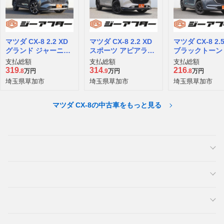
マツダ CX-8 2.2 XD
マツダ CX-8 2.2 XD
マツダ CX-8 2.5
グランド ジャーニー
スポーツ アピアラン
ブラックトーン
ディーゼルターボ 4
ス ディーゼルターボ
ィション 4WD
支払総額
支払総額
支払総額
WD
319
314
216
.8
万円
.9
万円
.8
万円
埼玉県草加市
埼玉県草加市
埼玉県草加市
マツダ CX-8の中古車をもっと見る