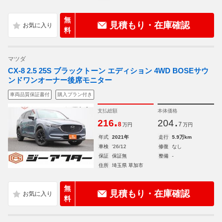
無
見積もり・在庫確認
料
マツダ
CX-8 2.5 25S ブラックトーン エディション 4WD BOSEサウ
ンドワンオーナー後席モニター
車両品質保証書付
購入プラン付き
支払総額
本体価格
.
.
216
204
8
7
万円
万円
年式
2021年
走行
5.9万km
車検
'26/12
修復
なし
保証
保証無
整備
-
住所
埼玉県 草加市
無
見積もり・在庫確認
料