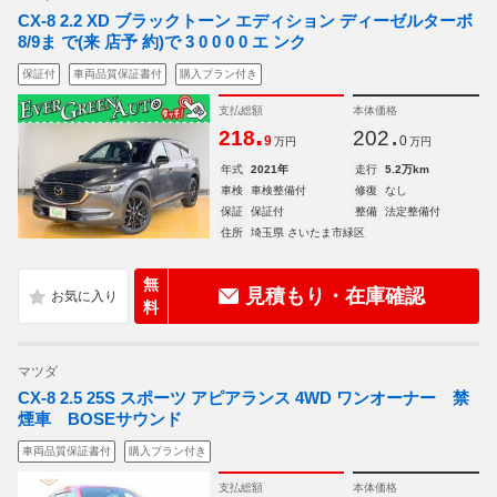
CX-8 2.2 XD ブラックトーン エディション ディーゼルターボ
8/9ま で(来 店予 約)で 3 0 0 0 0 エ ンク
保証付
車両品質保証書付
購入プラン付き
支払総額
本体価格
.
.
218
202
9
0
万円
万円
年式
2021年
走行
5.2万km
車検
車検整備付
修復
なし
保証
保証付
整備
法定整備付
住所
埼玉県 さいたま市緑区
無
見積もり・在庫確認
料
マツダ
CX-8 2.5 25S スポーツ アピアランス 4WD ワンオーナー 禁
煙車 BOSEサウンド
車両品質保証書付
購入プラン付き
支払総額
本体価格