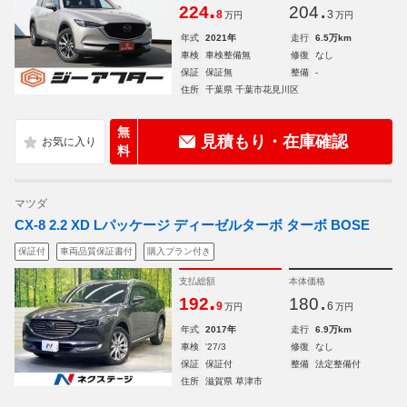
.
.
224
204
8
3
万円
万円
年式
2021年
走行
6.5万km
車検
車検整備無
修復
なし
保証
保証無
整備
-
住所
千葉県 千葉市花見川区
無
見積もり・在庫確認
料
マツダ
CX-8 2.2 XD Lパッケージ ディーゼルターボ ターボ BOSE
保証付
車両品質保証書付
購入プラン付き
支払総額
本体価格
.
.
192
180
9
6
万円
万円
年式
2017年
走行
6.9万km
車検
'27/3
修復
なし
保証
保証付
整備
法定整備付
住所
滋賀県 草津市