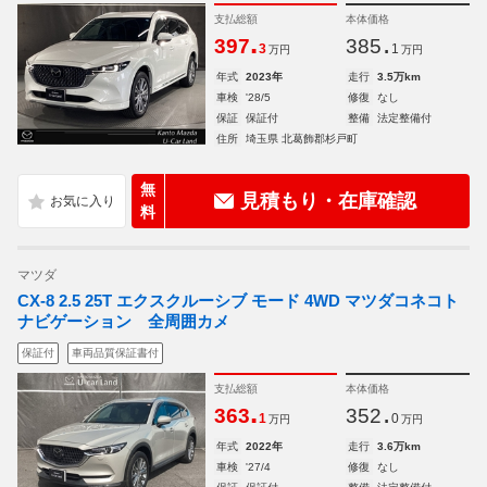
支払総額
本体価格
.
.
397
385
3
1
万円
万円
年式
2023年
走行
3.5万km
車検
'28/5
修復
なし
保証
保証付
整備
法定整備付
住所
埼玉県 北葛飾郡杉戸町
無
見積もり・在庫確認
料
マツダ
CX-8 2.5 25T エクスクルーシブ モード 4WD マツダコネコト
ナビゲーション 全周囲カメ
保証付
車両品質保証書付
支払総額
本体価格
.
.
363
352
1
0
万円
万円
年式
2022年
走行
3.6万km
車検
'27/4
修復
なし