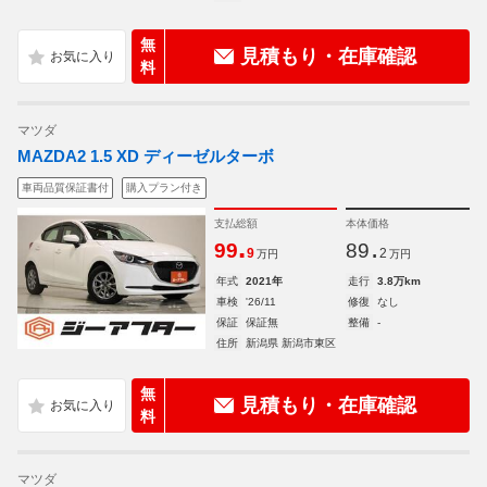
無
見積もり・在庫確認
料
マツダ
MAZDA2 1.5 XD ディーゼルターボ
車両品質保証書付
購入プラン付き
支払総額
本体価格
.
.
99
89
9
2
万円
万円
年式
2021年
走行
3.8万km
車検
'26/11
修復
なし
保証
保証無
整備
-
住所
新潟県 新潟市東区
無
見積もり・在庫確認
料
マツダ