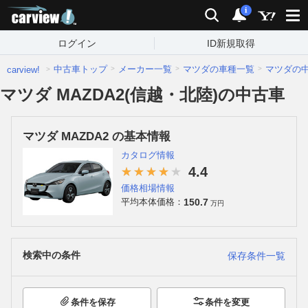
carview!
検索
通知
i
ログイン
ID新規取得
中古車トップ
メーカー一覧
マツダの車種一覧
マツダの
carview!
マツダ MAZDA2(信越・北陸)の中古車
マツダ MAZDA2 の基本情報
カタログ情報
4.4
価格相場情報
150.7
平均本体価格：
万円
検索中の条件
保存条件一覧
条件を保存
条件を変更