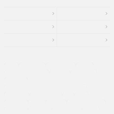
４ＷＤ
定期点検記録簿
ワンオーナーカー
福祉車両
メーカー系販売店取り扱い車
修復歴無し
アルミホイール
寒冷地仕様車
過給機設定モデル（ターボ・スーパーチャージャーなど)
ETC
CDプレーヤー
カーナビゲーション
禁煙車
法定整備付き
保証付き
エアバッグ
ディスチャージドランプ
支払総顔あり
クーポンあり
車両品質評価書付
新着車両