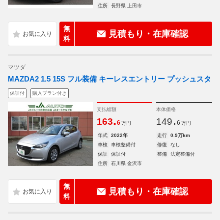
住所
長野県 上田市
無
見積もり・在庫確認
料
マツダ
MAZDA2 1.5 15S フル装備 キーレスエントリー プッシュスタ
保証付
購入プラン付き
支払総額
本体価格
.
.
163
149
6
6
万円
万円
年式
2022年
走行
0.9万km
車検
車検整備付
修復
なし
保証
保証付
整備
法定整備付
住所
石川県 金沢市
無
見積もり・在庫確認
料