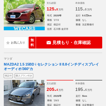
支払総額
本体価格
.
.
125
115
8
6
万円
万円
年式
2020年
走行
9.0万km
車検
'27/3
修復
なし
保証
保証付
整備
法定整備付
住所
石川県 金沢市
無
見積もり・在庫確認
料
マツダ
MAZDA2 1.5 15BD i セレクション II 8.8インチディスプレイ
オーディオ/360°カ
保証付
購入プラン付き
支払総額
本体価格
.
.
205
195
4
6
万円
万円
年式
2026年
走行
5km
車検
'29/3
修復
なし
保証
保証付
整備
法定整備付