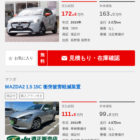
支払総額
本体価格
.
.
172
163
8
0
万円
万円
年式
2023年
走行
2.0万km
車検
'28/5
修復
なし
保証
保証付
整備
法定整備付
住所
長野県 長野市
無
見積もり・在庫確認
料
マツダ
MAZDA2 1.5 15C 衝突被害軽減装置
保証付
購入プラン付き
支払総額
本体価格
.
.
111
99
8
8
万円
万円
年式
2021年
走行
4.8万km
車検
車検整備付
修復
なし
保証
保証付
整備
法定整備付