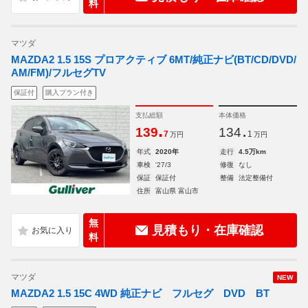
料
マツダ
MAZDA2 1.5 15S プロアクティブ 6MT/純正ナビ(BT/CD/DVD/
AM/FM)/フルセグTV
保証付
購入プラン付き
支払総額
本体価格
.
.
139
134
7
1
万円
万円
年式
2020年
走行
4.5万km
車検
'27/3
修復
なし
保証
保証付
整備
法定整備付
住所
富山県 富山市
無
見積もり・在庫確認
料
マツダ
NEW
MAZDA2 1.5 15C 4WD 純正ナビ フルセグ DVD BT