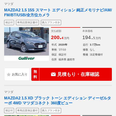
マツダ
MAZDA2 1.5 15S スマート エディション 純正メモリナビ/AM/
FM/BT/USB/全方位カメラ
保証付
車両品質保証書付
購入プラン付き
支払総額
本体価格
.
.
200
194
4
5
万円
万円
年式
2020年
走行
3.7万km
車検
'27/10
修復
なし
保証
保証付
整備
法定整備付
住所
福井県 越前市
無
見積もり・在庫確認
料
マツダ
MAZDA2 1.5 XD ブラック トーン エディション ディーゼルタ
ーボ 4WD マツダコネクト 360度ビュー
保証付
車両品質保証書付
購入プラン付き