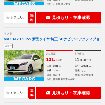
住所
石川県 野々市市
無
見積もり・在庫確認
料
マツダ
MAZDA2 1.5 15S 新品タイヤ/純正 SDナビ/アイアクティブセ
保証付
支払総額
本体価格
.
.
131
115
8
8
万円
万円
年式
2019年
走行
4.9万km
車検
'26/12
修復
なし
保証
保証付
整備
法定整備付
住所
新潟県 新潟市中央区
無
見積もり・在庫確認
料