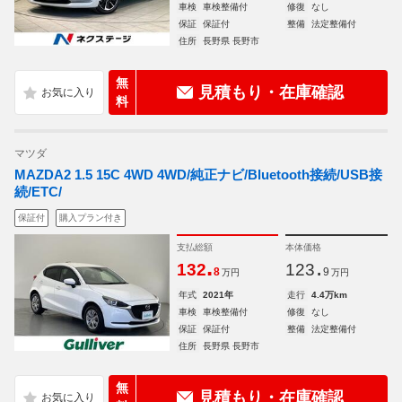
車検
車検整備付
修復
なし
保証
保証付
整備
法定整備付
住所
長野県 長野市
無
見積もり・在庫確認
料
マツダ
MAZDA2 1.5 15C 4WD 4WD/純正ナビ/Bluetooth接続/USB接
続/ETC/
保証付
購入プラン付き
支払総額
本体価格
.
.
132
123
8
9
万円
万円
年式
2021年
走行
4.4万km
車検
車検整備付
修復
なし
保証
保証付
整備
法定整備付
住所
長野県 長野市
無
見積もり・在庫確認