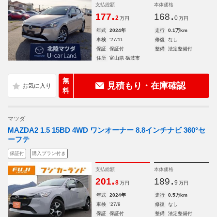
支払総額
本体価格
.
.
177
168
2
0
万円
万円
年式
2024年
走行
0.1万km
車検
'27/11
修復
なし
保証
保証付
整備
法定整備付
住所
富山県 砺波市
無
見積もり・在庫確認
料
マツダ
MAZDA2 1.5 15BD 4WD ワンオーナー 8.8インチナビ 360°セ
ーフテ
保証付
購入プラン付き
支払総額
本体価格
.
.
201
189
8
9
万円
万円
年式
2024年
走行
0.5万km
車検
'27/9
修復
なし
保証
保証付
整備
法定整備付