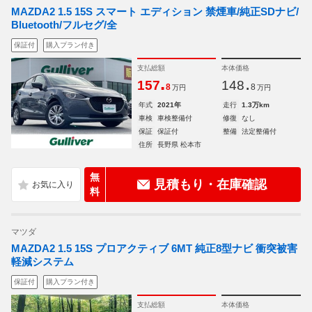
MAZDA2 1.5 15S スマート エディション 禁煙車/純正SDナビ/
Bluetooth/フルセグ/全
保証付
購入プラン付き
支払総額
本体価格
.
.
157
148
8
8
万円
万円
年式
2021年
走行
1.3万km
車検
車検整備付
修復
なし
保証
保証付
整備
法定整備付
住所
長野県 松本市
無
見積もり・在庫確認
料
マツダ
MAZDA2 1.5 15S プロアクティブ 6MT 純正8型ナビ 衝突被害
軽減システム
保証付
購入プラン付き
支払総額
本体価格