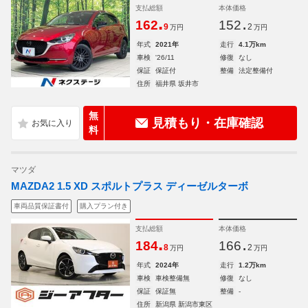
支払総額
本体価格
.
.
162
152
9
2
万円
万円
年式
2021年
走行
4.1万km
車検
'26/11
修復
なし
保証
保証付
整備
法定整備付
住所
福井県 坂井市
無
見積もり・在庫確認
料
マツダ
MAZDA2 1.5 XD スポルトプラス ディーゼルターボ
車両品質保証書付
購入プラン付き
支払総額
本体価格
.
.
184
166
8
2
万円
万円
年式
2024年
走行
1.2万km
車検
車検整備無
修復
なし
保証
保証無
整備
-
住所
新潟県 新潟市東区