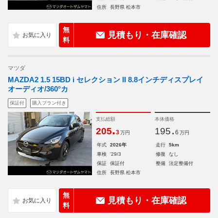
住所
長野県 松本市
無
見積もり・在庫確認
料
マツダ
MAZDA2 1.5 15BD i セレクション II 8.8インチディスプレイ
オーディオ/360°カ
保証付
購入プラン付き
支払総額
本体価格
.
.
205
195
3
6
万円
万円
年式
2026年
走行
5km
車検
'29/3
修復
なし
保証
保証付
整備
法定整備付
住所
長野県 松本市
無
見積もり・在庫確認
料