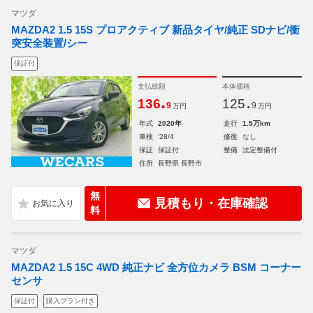
マツダ
MAZDA2 1.5 15S プロアクティブ 新品タイヤ/純正 SDナビ/衝
突安全装置/シー
保証付
支払総額
本体価格
.
.
136
125
9
9
万円
万円
年式
2020年
走行
1.5万km
車検
'28/4
修復
なし
保証
保証付
整備
法定整備付
住所
長野県 長野市
無
見積もり・在庫確認
料
マツダ
MAZDA2 1.5 15C 4WD 純正ナビ 全方位カメラ BSM コーナー
センサ
保証付
購入プラン付き