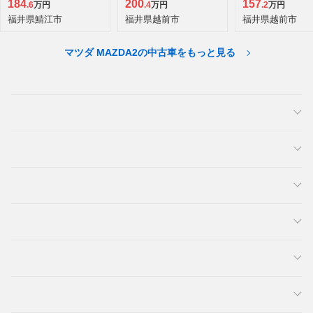
ルターボ 4WD
184
200
157
.6
万円
.4
万円
.2
万円
福井県鯖江市
福井県越前市
福井県越前市
マツダ MAZDA2の中古車をもっと見る