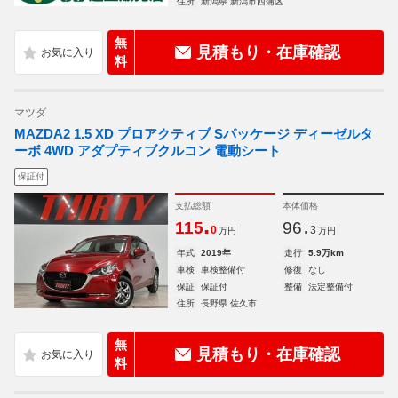
住所
新潟県 新潟市西蒲区
無
見積もり・在庫確認
料
マツダ
MAZDA2 1.5 XD プロアクティブ Sパッケージ ディーゼルタ
ーボ 4WD アダプティブクルコン 電動シート
保証付
支払総額
本体価格
.
.
115
96
0
3
万円
万円
年式
2019年
走行
5.9万km
車検
車検整備付
修復
なし
保証
保証付
整備
法定整備付
住所
長野県 佐久市
無
見積もり・在庫確認
料