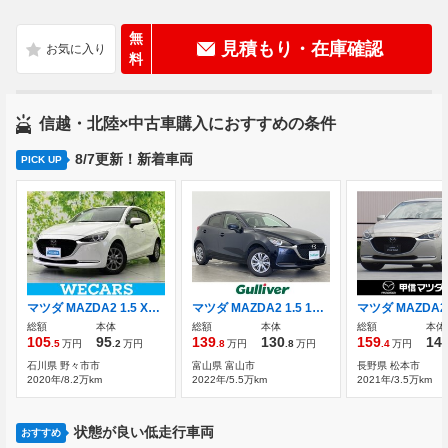
無
見積もり・在庫確認
料
信越・北陸×中古車購入におすすめの条件
8/7更新！新着車両
PICK UP
マツダ MAZDA2 1.5 XD プロアクティブ Sパッケージ ディーゼルターボ ディスプレイオーディオ/衝突安全装置/シー
マツダ MAZDA2 1.5 15C 4WD 純正ナビ フルセグ DVD BT
総額
本体
総額
本体
総額
本体
105
95
139
130
159
14
.5
万円
.2
万円
.8
万円
.8
万円
.4
万円
石川県 野々市市
富山県 富山市
長野県 松本市
2020年/8.2万km
2022年/5.5万km
2021年/3.5万km
状態が良い低走行車両
おすすめ