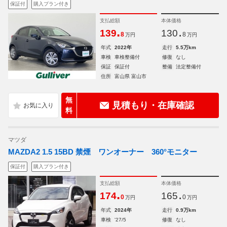
保証付
購入プラン付き
支払総額
本体価格
.
.
139
130
8
8
万円
万円
年式
2022年
走行
5.5万km
車検
車検整備付
修復
なし
保証
保証付
整備
法定整備付
住所
富山県 富山市
無
見積もり・在庫確認
料
マツダ
MAZDA2 1.5 15BD 禁煙 ワンオーナー 360°モニター
保証付
購入プラン付き
支払総額
本体価格
.
.
174
165
0
0
万円
万円
年式
2024年
走行
0.9万km
車検
'27/5
修復
なし