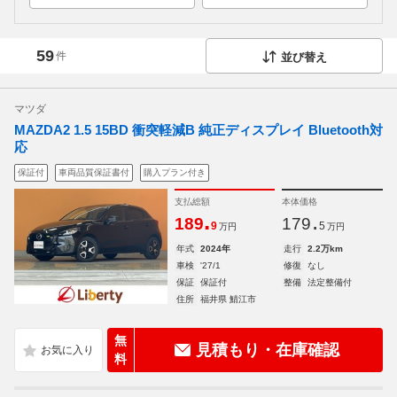
59
件
並び替え
マツダ
MAZDA2 1.5 15BD 衝突軽減B 純正ディスプレイ Bluetooth対
応
保証付
車両品質保証書付
購入プラン付き
支払総額
本体価格
.
.
189
179
9
5
万円
万円
年式
2024年
走行
2.2万km
車検
'27/1
修復
なし
保証
保証付
整備
法定整備付
住所
福井県 鯖江市
無
見積もり・在庫確認
料