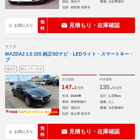
保証
保証付
整備
法定整備付
住所
長野県 長野市
無
見積もり・在庫確認
料
マツダ
MAZDA2 1.5 15S 純正SDナビ・LEDライト・スマートキー・
プ
保証付
購入プラン付き
支払総額
本体価格
.
.
147
135
2
0
万円
万円
年式
2020年
走行
1.3万km
車検
車検整備付
修復
なし
保証
保証付
整備
法定整備付
住所
富山県 射水市
無
見積もり・在庫確認
料