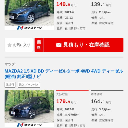
.
.
149
139
9
1
万円
万円
年式
2021年
走行
2.5万km
車検
'26/12
修復
なし
保証
保証付
整備
法定整備付
住所
石川県 野々市市
無
見積もり・在庫確認
料
マツダ
MAZDA2 1.5 XD BD ディーゼルターボ 4WD 4WD ディーゼル
(軽油) 純正8型ナビ
保証付
購入プラン付き
支払総額
本体価格
.
.
179
164
9
1
万円
万円
年式
2023年
走行
3.9万km
車検
車検整備付
修復
なし
保証
保証付
整備
法定整備付
住所
石川県 野々市市