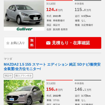
支払総額
本体価格
.
.
124
115
8
8
万円
万円
年式
2021年
走行
3.5万km
車検
車検整備付
修復
なし
保証
保証付
整備
法定整備付
住所
新潟県 長岡市
無
見積もり・在庫確認
料
マツダ
MAZDA2 1.5 15S スマート エディション 純正 SDナビ/衝突安
全装置/全方位モニター/
保証付
購入プラン付き
支払総額
本体価格
.
.
156
146
9
1
万円
万円
年式
2022年
走行
3.7万km
車検
'27/11
修復
なし
保証
保証付
整備
法定整備付