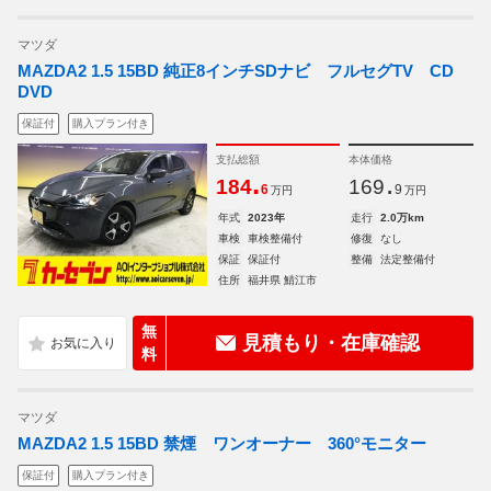
マツダ
MAZDA2 1.5 15BD 純正8インチSDナビ フルセグTV CD
DVD
保証付
購入プラン付き
支払総額
本体価格
.
.
184
169
6
9
万円
万円
年式
2023年
走行
2.0万km
車検
車検整備付
修復
なし
保証
保証付
整備
法定整備付
住所
福井県 鯖江市
無
見積もり・在庫確認
料
マツダ
MAZDA2 1.5 15BD 禁煙 ワンオーナー 360°モニター
保証付
購入プラン付き