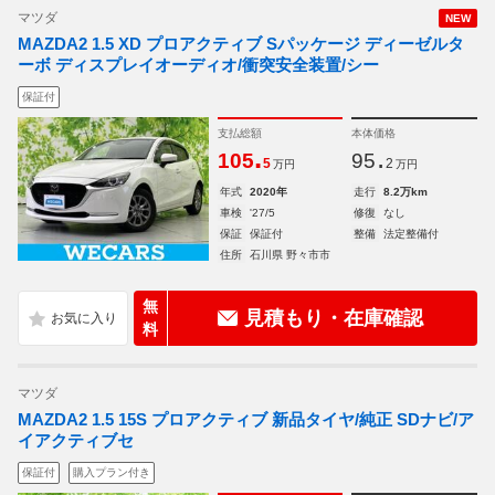
マツダ
NEW
MAZDA2 1.5 XD プロアクティブ Sパッケージ ディーゼルタ
ーボ ディスプレイオーディオ/衝突安全装置/シー
保証付
支払総額
本体価格
.
.
105
95
5
2
万円
万円
年式
2020年
走行
8.2万km
車検
'27/5
修復
なし
保証
保証付
整備
法定整備付
住所
石川県 野々市市
無
見積もり・在庫確認
料
マツダ
MAZDA2 1.5 15S プロアクティブ 新品タイヤ/純正 SDナビ/ア
イアクティブセ
保証付
購入プラン付き