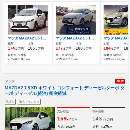
マツダ MAZDA2 1.5 15BD 禁煙 ワンオーナー 360°モニター
マツダ MAZDA2 1.5 15BD
総額
本体
総額
本体
総額
本体
174
165
177
168
184
16
.0
万円
.0
万円
.2
万円
.0
万円
.6
万円
長野県 長野市
富山県 砺波市
福井県 福井市
2024年/0.9万km
2024年/0.1万km
2021年/1.0万km
マツダ
NEW
MAZDA2 1.5 XD ホワイト コンフォート ディーゼルターボ タ
ーボ ディーゼル(軽油) 衝突軽減
保証付
購入プラン付き
支払総額
本体価格
.
.
159
143
7
9
万円
万円
年式
2021年
走行
4.2万km