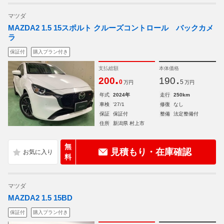
マツダ
MAZDA2 1.5 15スポルト クルーズコントロール バックカメ
ラ
保証付
購入プラン付き
支払総額
本体価格
.
.
200
190
0
5
万円
万円
年式
2024年
走行
250km
車検
'27/1
修復
なし
保証
保証付
整備
法定整備付
住所
新潟県 村上市
無
見積もり・在庫確認
料
マツダ
MAZDA2 1.5 15BD
保証付
購入プラン付き