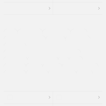
４ＷＤ
定期点検記録簿
ワンオーナーカー
福祉車両
メーカー系販売店取り扱い車
修復歴無し
アルミホイール
寒冷地仕様車
過給機設定モデル（ターボ・スーパーチャージャーなど)
ETC
CDプレーヤー
カーナビゲーション
禁煙車
法定整備付き
保証付き
エアバッグ
ディスチャージドランプ
支払総顔あり
クーポンあり
車両品質評価書付
新着車両