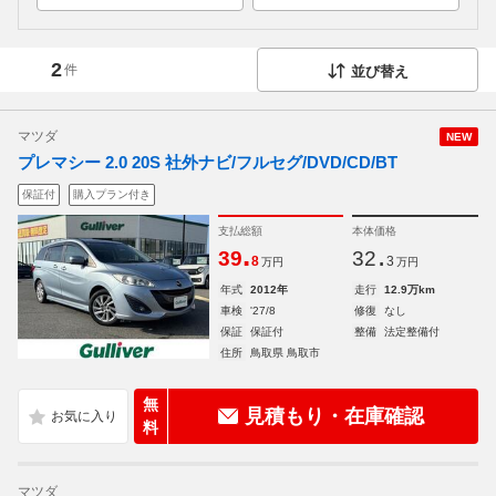
2
件
並び替え
マツダ
NEW
プレマシー 2.0 20S 社外ナビ/フルセグ/DVD/CD/BT
保証付
購入プラン付き
支払総額
本体価格
.
.
39
32
8
3
万円
万円
年式
2012年
走行
12.9万km
車検
'27/8
修復
なし
保証
保証付
整備
法定整備付
住所
鳥取県 鳥取市
無
見積もり・在庫確認
料
マツダ