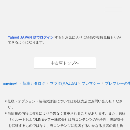
Yahoo! JAPAN IDでログイン
するとお気に入りに登録や複数見積もりが
できるようになります。
中古車トップへ
新車カタログ
マツダ(MAZDA)
プレマシー
プレマシーの
carview!
仕様・オプション・装備の詳細については各販売店にお問い合わせくださ
い。
当情報の内容は各社により予告なく変更されることがあります。また、(株)
リクルートおよびLINEヤフー株式会社は当コンテンツの完全性、無誤謬性
を保証するものではなく、当コンテンツに起因するいかなる損害の責も負