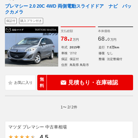
プレマシー 2.0 20C 4WD 両側電動スライドドア ナビ バッ
クカメラ
保証付
購入プラン付き
支払総額
本体価格
.
.
78
68
2
0
万円
万円
年式
2015年
走行
7.0万km
車検
'27/2
修復
なし
保証
保証付
整備
法定整備付
住所
鳥取県 鳥取市
無
見積もり・在庫確認
料
1
〜
2
/
2
件
マツダ プレマシー 中古車相場
4.5