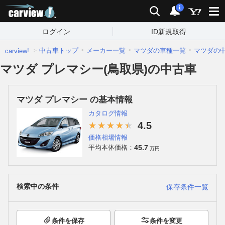
carview!
検索
通知
i
ログイン
ID新規取得
中古車トップ
メーカー一覧
マツダの車種一覧
マツダの
carview!
マツダ プレマシー(鳥取県)の中古車
マツダ プレマシー の基本情報
カタログ情報
4.5
価格相場情報
45.7
平均本体価格：
万円
検索中の条件
保存条件一覧
条件を保存
条件を変更