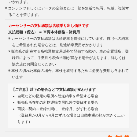
いかねます。
コンテンツもしくはデータの全部または一部を無断で転写、転載、複製す
ることを禁じます。
カーセンサーの支払総額は店頭乗り出し価格です
支払総額（税込） ＝ 車両本体価格＋諸費用
カーセンサーの支払総額は店頭納車を前提にしています。自宅への納車
をご希望された場合などは、別途納車費用がかかります
販売店の所在する所轄運輸支局以外で登録する際や、車の定置場所、登
録月によって、手数料や税金の額が異なる場合があります。詳しくは
販売店にお問合せください
車検の切れた車両の場合、車検を取得するために必要な費用も含まれて
います
【ご注意】以下の場合などで支払総額が変わります
自宅などの指定の場所へ陸送納車を希望する場合
販売店所在地の所轄運輸支局以外で登録する場合
商談～契約～登録の間に「登録月」がずれる場合
（登録月が3月から4月にずれる場合は自動車税の額が大きく上が
ります）