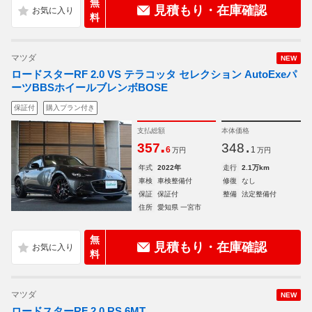
無
見積もり・在庫確認
料
マツダ
NEW
ロードスターRF 2.0 VS テラコッタ セレクション AutoExeパ
ーツBBSホイールブレンボBOSE
保証付
購入プラン付き
支払総額
本体価格
.
.
357
348
6
1
万円
万円
年式
2022年
走行
2.1万km
車検
車検整備付
修復
なし
保証
保証付
整備
法定整備付
住所
愛知県 一宮市
無
見積もり・在庫確認
料
マツダ
NEW
ロードスターRF 2.0 RS 6MT