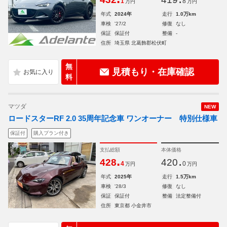
1
8
万円
万円
年式
2024年
走行
1.0万km
車検
'27/2
修復
なし
保証
保証付
整備
-
住所
埼玉県 北葛飾郡松伏町
無
見積もり・在庫確認
料
マツダ
NEW
ロードスターRF 2.0 35周年記念車 ワンオーナー 特別仕様車
保証付
購入プラン付き
支払総額
本体価格
.
.
428
420
4
0
万円
万円
年式
2025年
走行
1.5万km
車検
'28/3
修復
なし
保証
保証付
整備
法定整備付
住所
東京都 小金井市