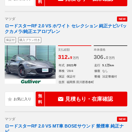
料
マツダ
NEW
ロードスターRF 2.0 VS ホワイト セレクション 純正ナビ/バッ
クカメラ/純正エアロ/ブレン
保証付
購入プラン付き
支払総額
本体価格
.
.
312
306
9
0
万円
万円
年式
2021年
走行
5.1万km
車検
'28/4
修復
なし
保証
保証付
整備
法定整備付
住所
福岡県 田川郡香春町
無
見積もり・在庫確認
料
マツダ
NEW
ロードスターRF 2.0 VS MT車 BOSEサウンド 禁煙車 純正ナ
ビ