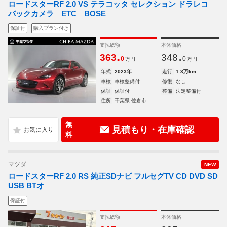
ロードスターRF 2.0 VS テラコッタ セレクション ドラレコ
バックカメラ ETC BOSE
保証付
購入プラン付き
支払総額
本体価格
.
.
363
348
0
0
万円
万円
年式
2023年
走行
1.3万km
車検
車検整備付
修復
なし
保証
保証付
整備
法定整備付
住所
千葉県 佐倉市
無
見積もり・在庫確認
料
マツダ
NEW
ロードスターRF 2.0 RS 純正SDナビ フルセグTV CD DVD SD
USB BTオ
保証付
支払総額
本体価格