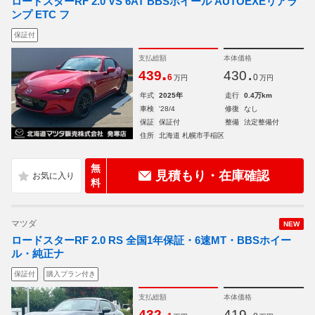
ロードスターRF 2.0 VS 6AT BBSホイール AUTOEXEリアラ
ンプ ETC フ
保証付
支払総額
本体価格
.
.
439
430
6
0
万円
万円
年式
2025年
走行
0.4万km
車検
'28/4
修復
なし
保証
保証付
整備
法定整備付
住所
北海道 札幌市手稲区
無
見積もり・在庫確認
料
マツダ
NEW
ロードスターRF 2.0 RS 全国1年保証・6速MT・BBSホイー
ル・純正ナ
保証付
購入プラン付き
支払総額
本体価格
.
.
432
419