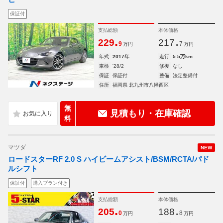
保証付
支払総額
本体価格
.
.
229
217
9
7
万円
万円
年式
2017年
走行
5.5万km
車検
'28/2
修復
なし
保証
保証付
整備
法定整備付
住所
福岡県 北九州市八幡西区
無
見積もり・在庫確認
料
マツダ
NEW
ロードスターRF 2.0 S ハイビームアシスト/BSM/RCTA/パド
ルシフト
保証付
購入プラン付き
支払総額
本体価格
.
.
205
188
0
8
万円
万円