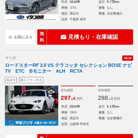
年式
2018年
走行
5.7万km
車検
'27/1
修復
なし
保証
保証付
整備
法定整備付
住所
千葉県 旭市
無
見積もり・在庫確認
料
マツダ
NEW
ロードスターRF 2.0 VS テラコッタ セレクション BOSE ナビ
TV ETC Bモニター ALH RCTA
保証付
購入プラン付き
支払総額
本体価格
.
.
297
288
6
0
万円
万円
年式
2023年
走行
6.1万km
車検
'28/3
修復
なし
保証
保証付
整備
法定整備付
住所
山梨県 甲府市