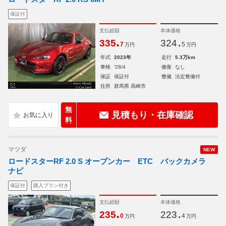
保証付
支払総額
本体価格
.
.
335
324
7
5
万円
万円
年式
2023年
走行
5.3万km
車検
'28/4
修復
なし
保証
保証付
整備
法定整備付
住所
群馬県 高崎市
無
見積もり・在庫確認
料
マツダ
NEW
ロードスターRF 2.0 S オープンカー ETC バックカメラ
ナビ
保証付
購入プラン付き
支払総額
本体価格
.
.
235
223
0
4
万円
万円