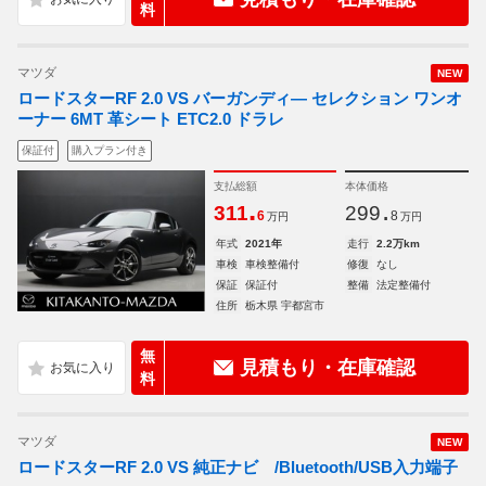
料
マツダ
NEW
ロードスターRF 2.0 VS バーガンディ― セレクション ワンオ
ーナー 6MT 革シート ETC2.0 ドラレ
保証付
購入プラン付き
支払総額
本体価格
.
.
311
299
6
8
万円
万円
年式
2021年
走行
2.2万km
車検
車検整備付
修復
なし
保証
保証付
整備
法定整備付
住所
栃木県 宇都宮市
無
見積もり・在庫確認
料
マツダ
NEW
ロードスターRF 2.0 VS 純正ナビ /Bluetooth/USB入力端子