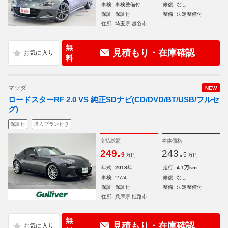
車検
車検整備付
修復
なし
保証
保証付
整備
法定整備付
住所
埼玉県 越谷市
無
見積もり・在庫確認
料
マツダ
NEW
ロードスターRF 2.0 VS 純正SDナビ(CD/DVD/BT/USB/フルセ
グ)
保証付
購入プラン付き
支払総額
本体価格
.
.
249
243
9
5
万円
万円
年式
2018年
走行
4.1万km
車検
'27/4
修復
なし
保証
保証付
整備
法定整備付
住所
兵庫県 姫路市
無
見積もり・在庫確認