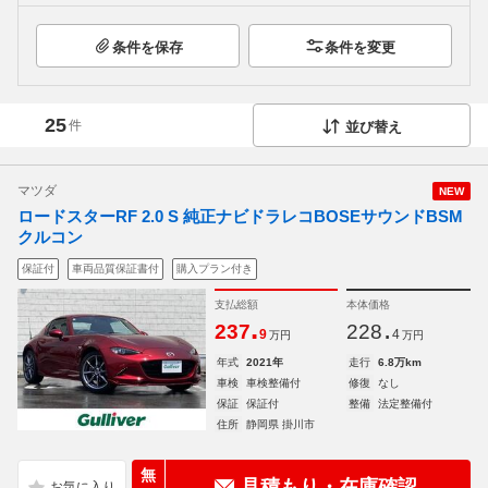
条件を保存
条件を変更
25
件
並び替え
マツダ
NEW
ロードスターRF 2.0 S 純正ナビドラレコBOSEサウンドBSM
クルコン
保証付
車両品質保証書付
購入プラン付き
支払総額
本体価格
.
.
237
228
9
4
万円
万円
年式
2021年
走行
6.8万km
車検
車検整備付
修復
なし
保証
保証付
整備
法定整備付
住所
静岡県 掛川市
無
見積もり・在庫確認