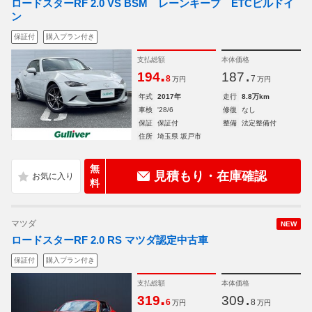
ロードスターRF 2.0 VS BSM レーンキープ ETCビルドイ
ン
保証付
購入プラン付き
支払総額
本体価格
.
.
194
187
8
7
万円
万円
年式
2017年
走行
8.8万km
車検
'28/6
修復
なし
保証
保証付
整備
法定整備付
住所
埼玉県 坂戸市
無
見積もり・在庫確認
料
マツダ
NEW
ロードスターRF 2.0 RS マツダ認定中古車
保証付
購入プラン付き
支払総額
本体価格
.
.
319
309
6
8
万円
万円