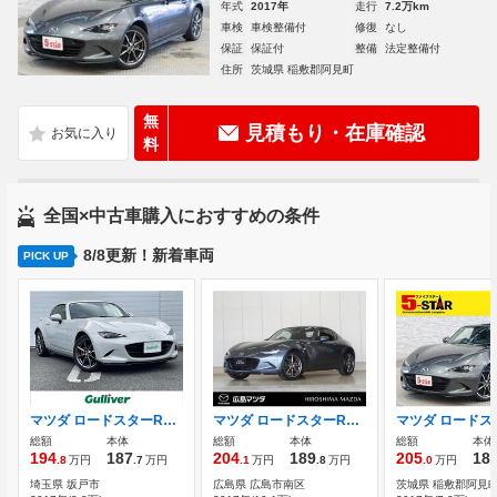
年式
2017年
走行
7.2万km
車検
車検整備付
修復
なし
保証
保証付
整備
法定整備付
住所
茨城県 稲敷郡阿見町
無
見積もり・在庫確認
料
全国×中古車購入におすすめの条件
8/8更新！新着車両
PICK UP
マツダ ロードスターRF 2.0 VS BSM レーンキープ ETCビルドイン
マツダ ロードスターRF 2.0 S BOSE オートマ 純正ナビ バックカメラ
総額
本体
総額
本体
総額
本体
194
187
204
189
205
18
.8
万円
.7
万円
.1
万円
.8
万円
.0
万円
埼玉県 坂戸市
広島県 広島市南区
茨城県 稲敷郡阿見