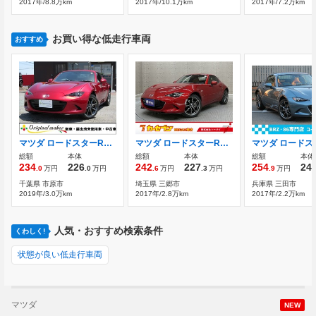
2017年/8.8万km
2017年/10.1万km
2017年/7.2万km
お買い得な低走行車両
おすすめ
マツダ ロードスターRF 2.0 S 電動オープン/6速マニアル/オプションBOSS
マツダ ロードスターRF 2.0 VS マクダコネクトナビ CD フルセグTV
総額
本体
総額
本体
総額
本体
234
226
242
227
254
24
.0
万円
.0
万円
.6
万円
.3
万円
.9
万円
千葉県 市原市
埼玉県 三郷市
兵庫県 三田市
2019年/3.0万km
2017年/2.8万km
2017年/2.2万km
人気・おすすめ検索条件
くわしく!
状態が良い低走行車両
マツダ
NEW