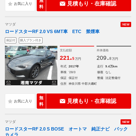
無
見積もり・在庫確認
料
マツダ
NEW
ロードスターRF 2.0 VS 6MT車 ETC 禁煙車
保証付
購入プラン付き
支払総額
本体価格
.
.
221
209
5
8
万円
万円
年式
2017年
走行
9.4万km
車検
'28/3
修復
なし
保証
保証付
整備
法定整備付
住所
神奈川県 中郡大磯町
無
見積もり・在庫確認
料
マツダ
NEW
ロードスターRF 2.0 S BOSE オートマ 純正ナビ バック
カメラ