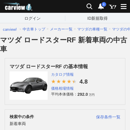
carview!
検索
通知
i
ログイン
ID新規取得
中古車トップ
メーカー一覧
マツダの車種一覧
マツダの
carview!
マツダ ロードスターRF 新着車両の中古
車
マツダ ロードスターRF の基本情報
カタログ情報
4.8
価格相場情報
292.0
平均本体価格：
万円
検索中の条件
保存条件一覧
新着車両