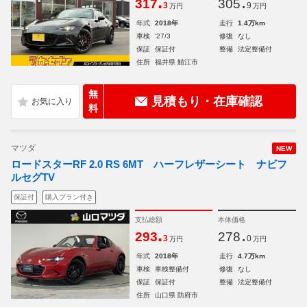
.
.
317
305
3
9
万円
万円
年式
2018年
走行
1.4万km
車検
'27/3
修復
なし
保証
保証付
整備
法定整備付
住所
福井県 鯖江市
無
見積もり・在庫確認
料
マツダ
NEW
ロードスターRF 2.0 RS 6MT ハーフレザーシート ナビフ
ルセグTV
保証付
購入プラン付き
支払総額
本体価格
.
.
293
278
3
0
万円
万円
年式
2018年
走行
4.7万km
車検
車検整備付
修復
なし
保証
保証付
整備
法定整備付
住所
山口県 防府市