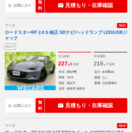
無
見積もり・在庫確認
料
マツダ
NEW
ロードスターRF 2.0 S 純正 SDナビ/ヘッドランプ LED/USBジ
ャック
保証付
支払総額
本体価格
.
.
227
215
5
7
万円
万円
年式
2017年
走行
4.0万km
車検
'28/6
修復
なし
保証
保証付
整備
法定整備付
住所
福島県 福島市
無
見積もり・在庫確認
料
マツダ
NEW