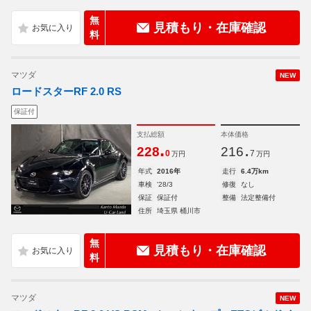
無
見積もり・在庫確認
料
マツダ
NEW
ロードスターRF 2.0 RS
保証付
支払総額
本体価格
.
.
228
216
0
7
万円
万円
年式
2016年
走行
6.4万km
車検
'28/3
修復
なし
保証
保証付
整備
法定整備付
住所
埼玉県 桶川市
無
見積もり・在庫確認
料
マツダ
NEW