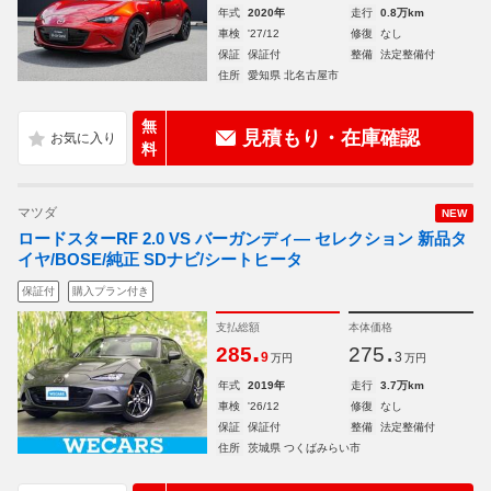
年式
2020年
走行
0.8万km
車検
'27/12
修復
なし
保証
保証付
整備
法定整備付
住所
愛知県 北名古屋市
無
見積もり・在庫確認
料
マツダ
NEW
ロードスターRF 2.0 VS バーガンディ― セレクション 新品タ
イヤ/BOSE/純正 SDナビ/シートヒータ
保証付
購入プラン付き
支払総額
本体価格
.
.
285
275
9
3
万円
万円
年式
2019年
走行
3.7万km
車検
'26/12
修復
なし
保証
保証付
整備
法定整備付
住所
茨城県 つくばみらい市