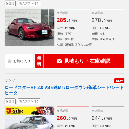
保証付
購入プラン付き
支払総額
本体価格
.
.
285
278
2
9
万円
万円
年式
2020年
走行
2.5万km
車検
'27/7
修復
なし
保証
保証付
整備
法定整備付
住所
茨城県 ひたちなか市
無
見積もり・在庫確認
料
マツダ
NEW
ロードスターRF 2.0 VS 6速MT/ローダウン/茶革シート/シート
ヒータ
保証付
購入プラン付き
支払総額
本体価格
.
.
260
244
0
8
万円
万円
年式
2017年
走行
3.3万km