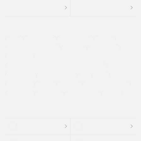
４ＷＤ
定期点検記録簿
ワンオーナーカー
福祉車両
メーカー系販売店取り扱い車
修復歴無し
アルミホイール
寒冷地仕様車
過給機設定モデル（ターボ・スーパーチャージャーなど)
ETC
CDプレーヤー
カーナビゲーション
禁煙車
法定整備付き
保証付き
エアバッグ
ディスチャージドランプ
支払総顔あり
クーポンあり
車両品質評価書付
新着車両