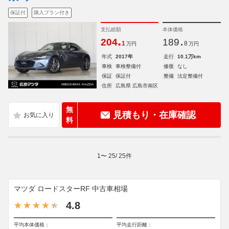
保証付
購入プラン付き
支払総額
本体価格
.
.
204
189
1
8
万円
万円
年式
2017年
走行
10.1万km
車検
車検整備付
修復
なし
保証
保証付
整備
法定整備付
住所
広島県 広島市南区
無
見積もり・在庫確認
料
1
〜
25
/
25
件
マツダ ロードスターRF 中古車相場
4.8
平均本体価格：
平均走行距離：