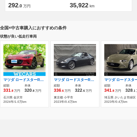
292
35,922
.0
万円
km
全国×中古車購入におすすめの条件
状態が良い低走行車両
マツダ ロードスターRF 2.0 S ディスプレイオーディオ/シートヒーター/車
マツダ ロードスターRF 2.0 S 6速マニュアル LEDヘッドライト オー
総額
本体
総額
本体
総額
本体
331
320
336
322
341
328
.8
万円
.8
万円
.6
万円
.6
万円
.8
万円
.1
石川県 金沢市
東京都 小平市
埼玉県 さいたま市緑区
2024年/1.0万km
2023年/0.4万km
2023年/0.4万km