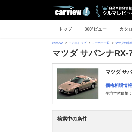
トップ
360°ビュー
カタ
carview!
中古車トップ
メーカー一覧
マツダの車
マツダ サバンナRX-
マツダ サバ
価格相場情報
平均本体価格
検索中の条件