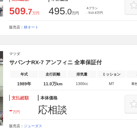
509
495
Aプラン
.7
.0
万円
万円
: 510.8万円
販売店：
林オート
マツダ
サバンナRX-7 アンフィニ 全車保証付
年式
走行距離
排気量
ミッション
1989年
11.0万km
1300cc
MT
車
支払総額
本体価格
-
応相談
万円
販売店：
ジューダス