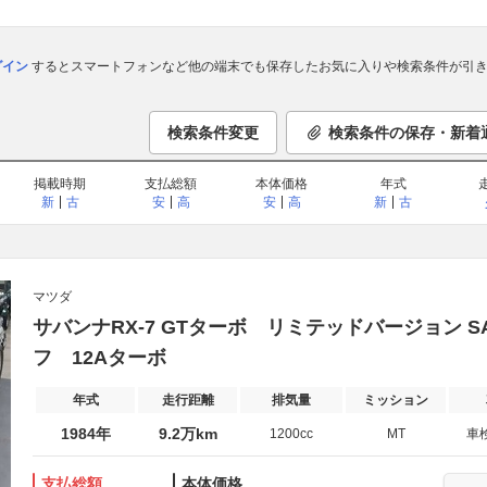
ログイン
するとスマートフォンなど他の端末でも保存したお気に入りや検索条件が引き
検索条件変更
検索条件の保存・新着
掲載時期
支払総額
本体価格
年式
新
古
安
高
安
高
新
古
マツダ
サバンナRX-7 GTターボ リミテッドバージョン 
フ 12Aターボ
年式
走行距離
排気量
ミッション
1984年
9.2万km
1200cc
MT
車
支払総額
本体価格