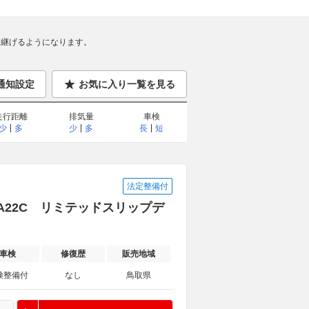
継げるようになります。
通知設定
お気に入り一覧を見る
走行距離
排気量
車検
少
多
少
多
長
短
法定整備付
SA22C リミテッドスリップデ
車検
修復歴
販売地域
検整備付
なし
鳥取県