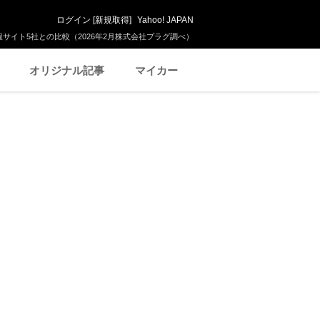
ログイン
[
新規取得
]
Yahoo! JAPAN
サイト5社との比較（2026年2月株式会社プラグ調べ）
オリジナル記事
マイカー