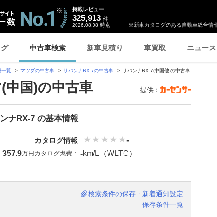
掲載レビュー
325,913
件
時点
※新車カタログのある自動車総合情報
2026.08.08
ログ
中古車検索
新車見積り
車買取
ニュース
種一覧
マツダの中古車
サバンナRX-7の中古車
サバンナRX-7(中国他)の中古車
7(中国)の中古車
提供：
ンナRX-7 の基本情報
-
カタログ情報
357.9
-
km/L（WLTC）
：
万円
カタログ燃費：
検索条件の保存・新着通知設定
保存条件一覧