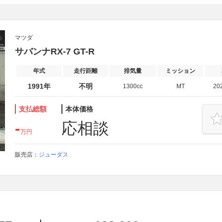
マツダ
サバンナRX-7 GT-R
年式
走行距離
排気量
ミッション
1991年
不明
1300cc
MT
20
支払総額
本体価格
-
応相談
万円
販売店：
ジューダス