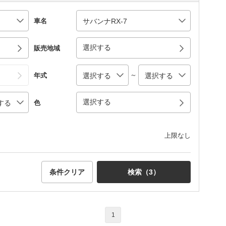
車名
選択する
販売地域
～
年式
選択する
色
上限なし
条件クリア
検索（
3
）
1