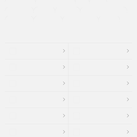
ETC
CDプレーヤー
カーナビゲーション
禁煙車
法定整備付き
保証付き
エアバッグ
ディスチャージドランプ
支払総顔あり
クーポンあり
車両品質評価書付
新着車両