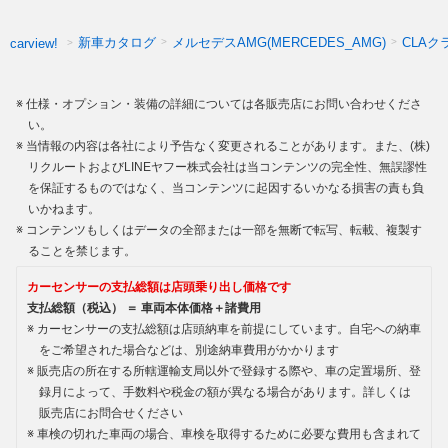
新車カタログ
メルセデスAMG(MERCEDES_AMG)
CLA
carview!
仕様・オプション・装備の詳細については各販売店にお問い合わせくださ
い。
当情報の内容は各社により予告なく変更されることがあります。また、(株)
リクルートおよびLINEヤフー株式会社は当コンテンツの完全性、無誤謬性
を保証するものではなく、当コンテンツに起因するいかなる損害の責も負
いかねます。
コンテンツもしくはデータの全部または一部を無断で転写、転載、複製す
ることを禁じます。
カーセンサーの支払総額は店頭乗り出し価格です
支払総額（税込） ＝ 車両本体価格＋諸費用
カーセンサーの支払総額は店頭納車を前提にしています。自宅への納車
をご希望された場合などは、別途納車費用がかかります
販売店の所在する所轄運輸支局以外で登録する際や、車の定置場所、登
録月によって、手数料や税金の額が異なる場合があります。詳しくは
販売店にお問合せください
車検の切れた車両の場合、車検を取得するために必要な費用も含まれて