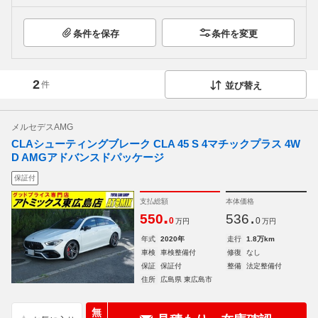
条件を保存
条件を変更
2
件
並び替え
メルセデスAMG
CLAシューティングブレーク CLA 45 S 4マチックプラス 4W
D AMGアドバンスドパッケージ
保証付
支払総額
本体価格
.
.
550
536
0
0
万円
万円
年式
2020年
走行
1.8万km
車検
車検整備付
修復
なし
保証
保証付
整備
法定整備付
住所
広島県 東広島市
無