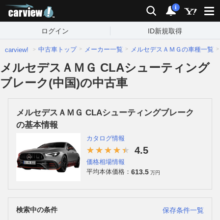
carview!
検索
通知
i
ログイン
ID新規取得
中古車トップ
メーカー一覧
メルセデスＡＭＧの車種一覧
carview!
メルセデスＡＭＧ CLAシューティング
ブレーク(中国)の中古車
メルセデスＡＭＧ CLAシューティングブレーク
の基本情報
カタログ情報
4.5
価格相場情報
613.5
平均本体価格：
万円
検索中の条件
保存条件一覧