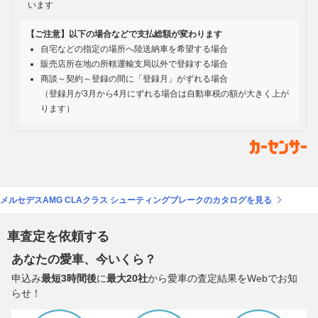
います
【ご注意】以下の場合などで支払総額が変わります
自宅などの指定の場所へ陸送納車を希望する場合
販売店所在地の所轄運輸支局以外で登録する場合
商談～契約～登録の間に「登録月」がずれる場合
（登録月が3月から4月にずれる場合は自動車税の額が大きく上が
ります）
メルセデスAMG CLAクラス シューティングブレークのカタログを見る
車査定を依頼する
あなたの愛車、今いくら？
申込み
最短3時間後
に
最大20社
から愛車の査定結果をWebでお知
らせ！