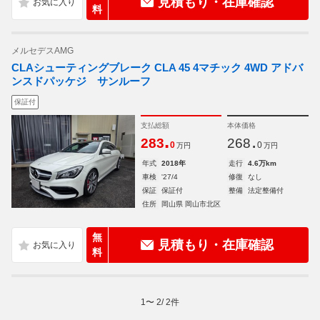
見積もり・在庫確認
料
メルセデスAMG
CLAシューティングブレーク CLA 45 4マチック 4WD アドバ
ンスドパッケジ サンルーフ
保証付
支払総額
本体価格
.
.
283
268
0
0
万円
万円
年式
2018年
走行
4.6万km
車検
'27/4
修復
なし
保証
保証付
整備
法定整備付
住所
岡山県 岡山市北区
無
見積もり・在庫確認
料
1
〜
2
/
2
件