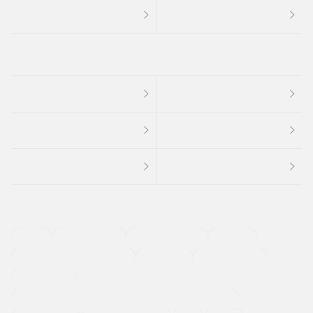
４ＷＤ
定期点検記録簿
ワンオーナーカー
福祉車両
メーカー系販売店取り扱い車
修復歴無し
アルミホイール
寒冷地仕様車
過給機設定モデル（ターボ・スーパーチャージャーなど)