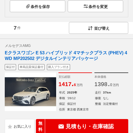
条件を保存
条件を変更
7
件
並び替え
メルセデスAMG
Eクラスワゴン E 53 ハイブリッド 4マチックプラス (PHEV) 4
WD MP202502 デジタルインテリアパッケージ
保証付
車両品質保証書付
購入プラン付き
支払総額
本体価格
.
.
1417
1398
6
0
万円
万円
年式
2025年
走行
37km
車検
'28/12
修復
なし
保証
保証付
整備
法定整備付
住所
東京都 西東京市
無
見積もり・在庫確認
料