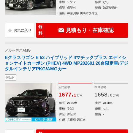
車検
'27/12
修復
なし
保証
保証付
整備
法定整備付
住所
神奈川県 川崎市多摩区
無
見積もり・在庫確認
料
メルセデスAMG
Eクラスワゴン E 53 ハイブリッド 4マチックプラス エディシ
ョンナイトカーボン (PHEV) 4WD MP202601 20台限定車/デジ
タルインテリアPKG/AMGカー
保証付
支払総額
本体価格
.
.
1677
1658
1
0
万円
万円
年式
2026年
走行
311km
車検
'29/3
修復
なし
保証
保証付
整備
-
住所
兵庫県 西宮市