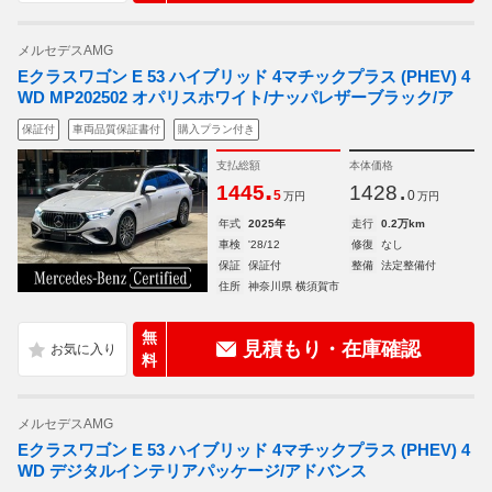
メルセデスAMG
Eクラスワゴン E 53 ハイブリッド 4マチックプラス (PHEV) 4
WD MP202502 オパリスホワイト/ナッパレザーブラック/ア
保証付
車両品質保証書付
購入プラン付き
支払総額
本体価格
.
.
1445
1428
5
0
万円
万円
年式
2025年
走行
0.2万km
車検
'28/12
修復
なし
保証
保証付
整備
法定整備付
住所
神奈川県 横須賀市
無
見積もり・在庫確認
料
メルセデスAMG
Eクラスワゴン E 53 ハイブリッド 4マチックプラス (PHEV) 4
WD デジタルインテリアパッケージ/アドバンス