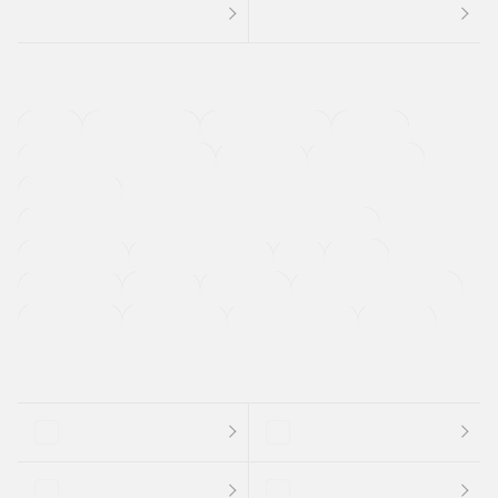
４ＷＤ
定期点検記録簿
ワンオーナーカー
福祉車両
メーカー系販売店取り扱い車
修復歴無し
アルミホイール
寒冷地仕様車
過給機設定モデル（ターボ・スーパーチャージャーなど)
ETC
CDプレーヤー
カーナビゲーション
禁煙車
法定整備付き
保証付き
エアバッグ
ディスチャージドランプ
支払総顔あり
クーポンあり
車両品質評価書付
新着車両