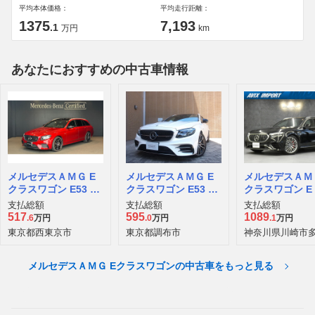
平均本体価格：
平均走行距離：
1375
7,193
.1
万円
km
あなたにおすすめの中古車情報
メルセデスＡＭＧ E
メルセデスＡＭＧ E
メルセデスＡＭＧ
クラスワゴン E53 4
クラスワゴン E53 4
クラスワゴン E 
マチックプラス (ISG
マチックプラス (ISG
イブリッド 4マ
支払総額
支払総額
支払総額
搭載モデル) 4WD
搭載モデル) 4WD
クプラス (PHEV
517
595
1089
.6
万円
.0
万円
.1
万円
D
東京都西東京市
東京都調布市
神奈川県川崎市
メルセデスＡＭＧ Eクラスワゴンの中古車をもっと見る