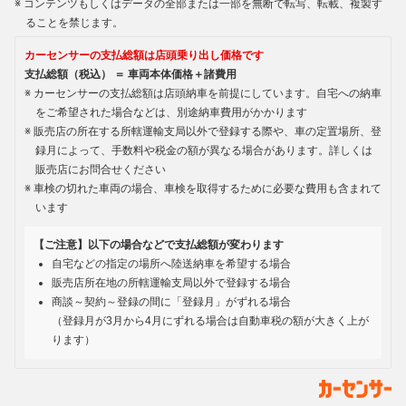
コンテンツもしくはデータの全部または一部を無断で転写、転載、複製す
ることを禁じます。
カーセンサーの支払総額は店頭乗り出し価格です
支払総額（税込） ＝ 車両本体価格＋諸費用
カーセンサーの支払総額は店頭納車を前提にしています。自宅への納車
をご希望された場合などは、別途納車費用がかかります
販売店の所在する所轄運輸支局以外で登録する際や、車の定置場所、登
録月によって、手数料や税金の額が異なる場合があります。詳しくは
販売店にお問合せください
車検の切れた車両の場合、車検を取得するために必要な費用も含まれて
います
【ご注意】以下の場合などで支払総額が変わります
自宅などの指定の場所へ陸送納車を希望する場合
販売店所在地の所轄運輸支局以外で登録する場合
商談～契約～登録の間に「登録月」がずれる場合
（登録月が3月から4月にずれる場合は自動車税の額が大きく上が
ります）