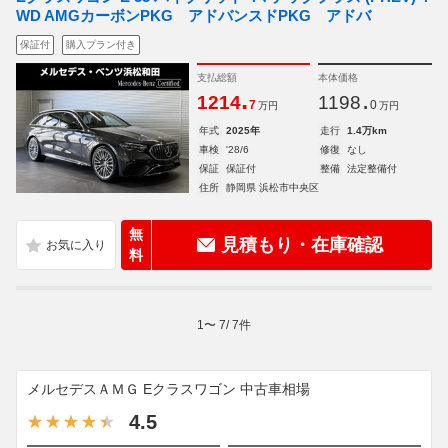
WD AMGカーボンPKG アドバンスドPKG アドバ
保証付
購入プラン付き
支払総額
本体価格
.
.
1214
1198
7
0
万円
万円
年式
2025年
走行
1.4万km
車検
'28/6
修復
なし
保証
保証付
整備
法定整備付
住所
静岡県 浜松市中央区
無
見積もり・在庫確認
料
1
〜
7
/
7
件
メルセデスＡＭＧ Eクラスワゴン 中古車相場
4.5