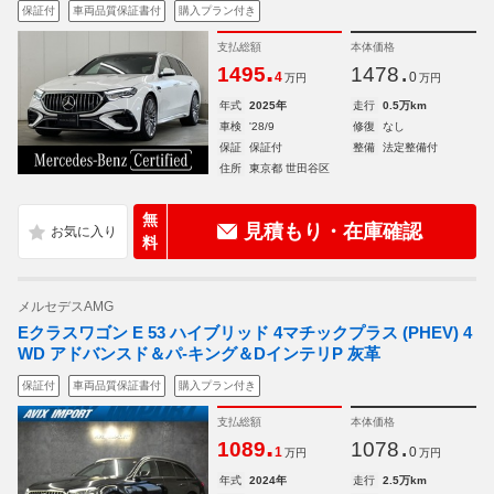
保証付
車両品質保証書付
購入プラン付き
支払総額
本体価格
.
.
1495
1478
4
0
万円
万円
年式
2025年
走行
0.5万km
車検
'28/9
修復
なし
保証
保証付
整備
法定整備付
住所
東京都 世田谷区
無
見積もり・在庫確認
料
メルセデスAMG
Eクラスワゴン E 53 ハイブリッド 4マチックプラス (PHEV) 4
WD アドバンスド＆パ-キング＆DインテリP 灰革
保証付
車両品質保証書付
購入プラン付き
支払総額
本体価格
.
.
1089
1078
1
0
万円
万円
年式
2024年
走行
2.5万km