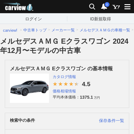
carview!
検索
通知
i
ログイン
ID新規取得
中古車トップ
メーカー一覧
メルセデスＡＭＧの車種一覧
carview!
メルセデスＡＭＧ Eクラスワゴン 2024
年12月〜モデルの中古車
メルセデスＡＭＧ Eクラスワゴン の基本情報
カタログ情報
4.5
価格相場情報
1375.1
平均本体価格：
万円
検索中の条件
保存条件一覧