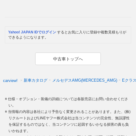
Yahoo! JAPAN IDでログイン
するとお気に入りに登録や複数見積もりが
できるようになります。
中古車トップへ
新車カタログ
メルセデスAMG(MERCEDES_AMG)
Eクラ
carview!
仕様・オプション・装備の詳細については各販売店にお問い合わせくださ
い。
当情報の内容は各社により予告なく変更されることがあります。また、(株)
リクルートおよびLINEヤフー株式会社は当コンテンツの完全性、無誤謬性
を保証するものではなく、当コンテンツに起因するいかなる損害の責も負
いかねます。