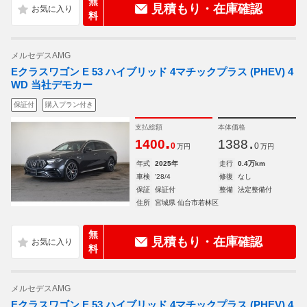
無
見積もり・在庫確認
料
メルセデスAMG
Eクラスワゴン E 53 ハイブリッド 4マチックプラス (PHEV) 4
WD 当社デモカー
保証付
購入プラン付き
支払総額
本体価格
.
.
1400
1388
0
0
万円
万円
年式
2025年
走行
0.4万km
車検
'28/4
修復
なし
保証
保証付
整備
法定整備付
住所
宮城県 仙台市若林区
無
見積もり・在庫確認
料
メルセデスAMG
Eクラスワゴン E 53 ハイブリッド 4マチックプラス (PHEV) 4