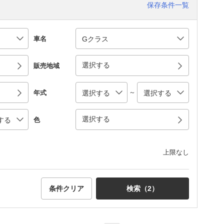
保存条件一覧
車名
選択する
販売地域
～
年式
選択する
色
上限なし
条件クリア
検索（
2
）