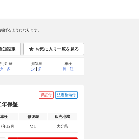
継げるようになります。
通知設定
お気に入り一覧を見る
走行距離
排気量
車検
少
多
少
多
長
短
保証付
法定整備付
 二年保証
車検
修復歴
販売地域
27年12月
なし
大分県