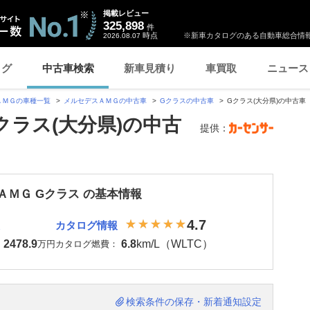
掲載レビュー
325,898
件
時点
※新車カタログのある自動車総合情報
2026.08.07
ログ
中古車検索
新車見積り
車買取
ニュース
ＡＭＧの車種一覧
メルセデスＡＭＧの中古車
Gクラスの中古車
Gクラス(大分県)の中古車
クラス(大分県)の中古
提供：
ＡＭＧ Gクラス の基本情報
4.7
カタログ情報
2478.9
6.8
km/L（WLTC）
：
万円
カタログ燃費：
検索条件の保存・新着通知設定