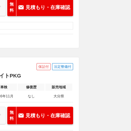
無
見積もり・在庫確認
料
保証付
法定整備付
イトPKG
車検
修復歴
販売地域
26年11月
なし
大分県
無
見積もり・在庫確認
料