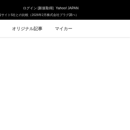
ログイン
[
新規取得
]
Yahoo! JAPAN
サイト5社との比較（2026年2月株式会社プラグ調べ）
オリジナル記事
マイカー