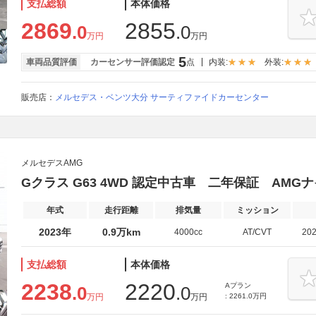
支払総額
本体価格
2869
2855
.0
.0
万円
万円
5
車両品質評価
カーセンサー評価認定
点
内装:
外装:
販売店：
メルセデス・ベンツ大分 サーティファイドカーセンター
メルセデスAMG
Gクラス G63 4WD 認定中古車 二年保証 AMGナ
年式
走行距離
排気量
ミッション
2023年
0.9万km
4000cc
AT/CVT
20
支払総額
本体価格
2238
2220
Aプラン
.0
.0
万円
万円
: 2261.0万円