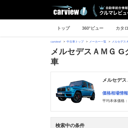
トップ
360°ビュー
カタ
carview!
中古車トップ
メーカー一覧
メルセデス
メルセデスＡＭＧ G
車
メルセデス
価格相場情報
平均本体価格
検索中の条件