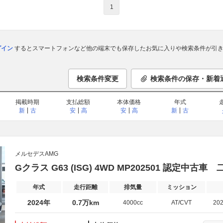
1
ログイン
するとスマートフォンなど他の端末でも保存したお気に入りや検索条件が引き
検索条件変更
検索条件の保存・新着
掲載時期
支払総額
本体価格
年式
新
古
安
高
安
高
新
古
メルセデスAMG
Gクラス G63 (ISG) 4WD MP202501 認定中古車
年式
走行距離
排気量
ミッション
2024年
0.7万km
4000cc
AT/CVT
20