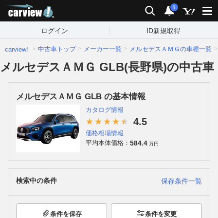
carview!
検索
通知
i
ログイン
ID新規取得
中古車トップ
メーカー一覧
メルセデスＡＭＧの車種一覧
carview!
メルセデスＡＭＧ GLB(長野県)の中古車
メルセデスＡＭＧ GLB の基本情報
カタログ情報
4.5
価格相場情報
584.4
平均本体価格：
万円
検索中の条件
保存条件一覧
条件を保存
条件を変更