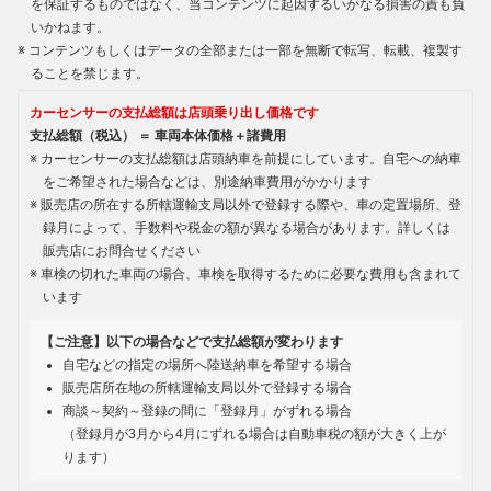
を保証するものではなく、当コンテンツに起因するいかなる損害の責も負
いかねます。
コンテンツもしくはデータの全部または一部を無断で転写、転載、複製す
ることを禁じます。
カーセンサーの支払総額は店頭乗り出し価格です
支払総額（税込） ＝ 車両本体価格＋諸費用
カーセンサーの支払総額は店頭納車を前提にしています。自宅への納車
をご希望された場合などは、別途納車費用がかかります
販売店の所在する所轄運輸支局以外で登録する際や、車の定置場所、登
録月によって、手数料や税金の額が異なる場合があります。詳しくは
販売店にお問合せください
車検の切れた車両の場合、車検を取得するために必要な費用も含まれて
います
【ご注意】以下の場合などで支払総額が変わります
自宅などの指定の場所へ陸送納車を希望する場合
販売店所在地の所轄運輸支局以外で登録する場合
商談～契約～登録の間に「登録月」がずれる場合
（登録月が3月から4月にずれる場合は自動車税の額が大きく上が
ります）