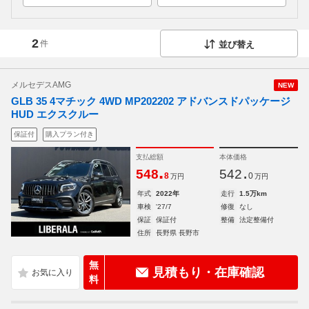
2
件
並び替え
メルセデスAMG
NEW
GLB 35 4マチック 4WD MP202202 アドバンスドパッケージ
HUD エクスクルー
保証付
購入プラン付き
支払総額
本体価格
.
.
548
542
8
0
万円
万円
年式
2022年
走行
1.5万km
車検
'27/7
修復
なし
保証
保証付
整備
法定整備付
住所
長野県 長野市
無
見積もり・在庫確認
料