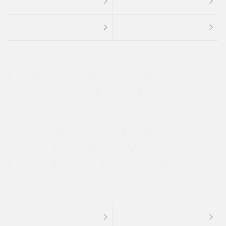
４ＷＤ
定期点検記録簿
ワンオーナーカー
福祉車両
メーカー系販売店取り扱い車
修復歴無し
アルミホイール
寒冷地仕様車
過給機設定モデル（ターボ・スーパーチャージャーなど)
ETC
CDプレーヤー
カーナビゲーション
禁煙車
法定整備付き
保証付き
エアバッグ
ディスチャージドランプ
支払総顔あり
クーポンあり
車両品質評価書付
新着車両