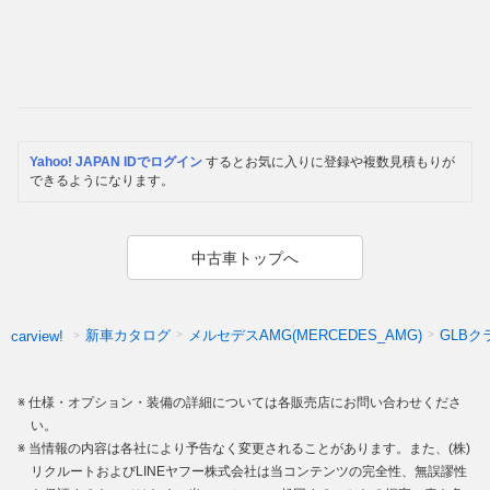
Yahoo! JAPAN IDでログイン
するとお気に入りに登録や複数見積もりが
できるようになります。
中古車トップへ
新車カタログ
メルセデスAMG(MERCEDES_AMG)
GLBク
carview!
仕様・オプション・装備の詳細については各販売店にお問い合わせくださ
い。
当情報の内容は各社により予告なく変更されることがあります。また、(株)
リクルートおよびLINEヤフー株式会社は当コンテンツの完全性、無誤謬性