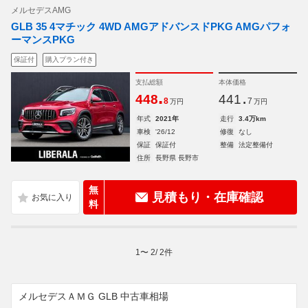
メルセデスAMG
GLB 35 4マチック 4WD AMGアドバンスドPKG AMGパフォ
ーマンスPKG
保証付
購入プラン付き
支払総額
本体価格
.
.
448
441
8
7
万円
万円
年式
2021年
走行
3.4万km
車検
'26/12
修復
なし
保証
保証付
整備
法定整備付
住所
長野県 長野市
無
見積もり・在庫確認
料
1
〜
2
/
2
件
メルセデスＡＭＧ GLB 中古車相場