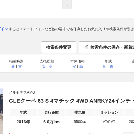
1
ログイン
するとスマートフォンなど他の端末でも保存したお気に入りや検索条件が引き
検索条件変更
検索条件の保存・新着
掲載時期
支払総額
本体価格
年式
新
古
安
高
安
高
新
古
メルセデスAMG
GLEクーペ 63 S 4マチック 4WD ANRKY24
年式
走行距離
排気量
ミッション
2016年
6.0万km
5500cc
AT/CVT
20