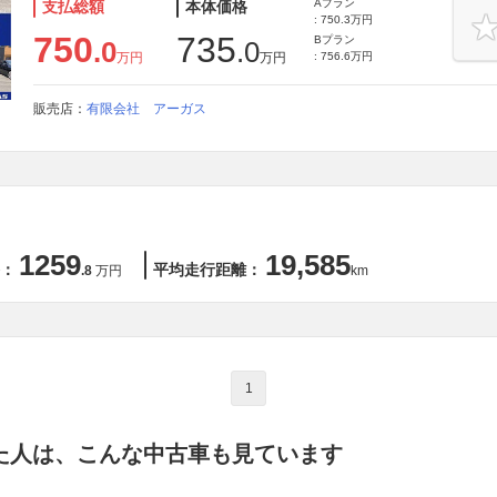
Aプラン
支払総額
本体価格
: 750.3万円
750
735
Bプラン
.0
.0
万円
万円
: 756.6万円
販売店：
有限会社 アーガス
1259
19,585
：
平均走行距離：
.8
万円
km
1
た人は、こんな中古車も見ています