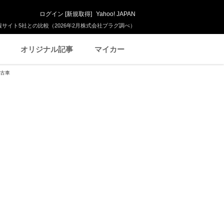
ログイン
[
新規取得
]
Yahoo! JAPAN
サイト5社との比較（2026年2月株式会社プラグ調べ）
オリジナル記事
マイカー
中古車