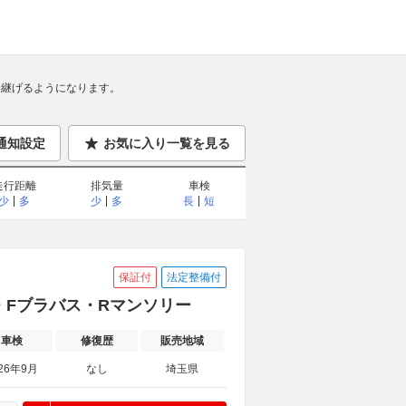
継げるようになります。
通知設定
お気に入り一覧を見る
走行距離
排気量
車検
少
多
少
多
長
短
保証付
法定整備付
インチ・Fブラバス・Rマンソリー
車検
修復歴
販売地域
26年9月
なし
埼玉県