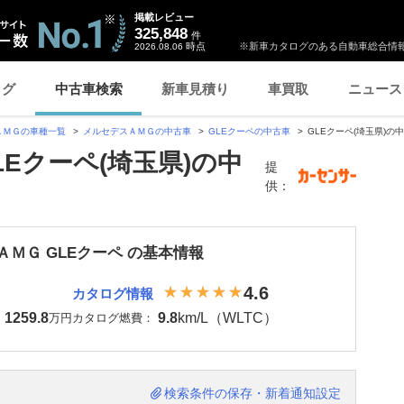
掲載レビュー
325,848
件
時点
※新車カタログのある自動車総合情報
2026.08.06
ログ
中古車検索
新車見積り
車買取
ニュース
ＡＭＧの車種一覧
メルセデスＡＭＧの中古車
GLEクーペの中古車
GLEクーペ(埼玉県)の
Eクーペ(埼玉県)の中
提
供：
ＡＭＧ GLEクーペ の基本情報
4.6
カタログ情報
1259.8
9.8
km/L（WLTC）
：
万円
カタログ燃費：
検索条件の保存・新着通知設定