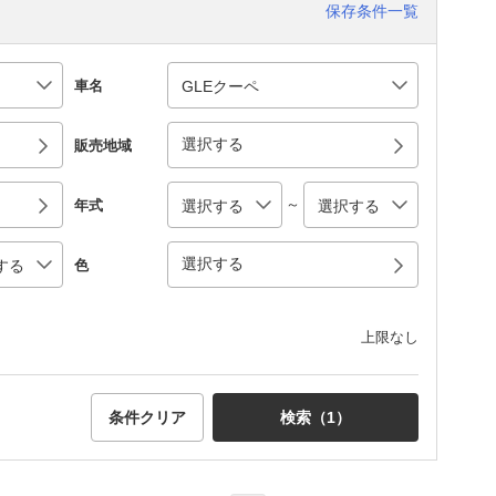
保存条件一覧
車名
選択する
販売地域
～
年式
選択する
色
上限なし
条件クリア
検索（
1
）