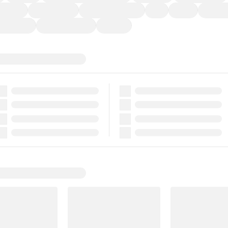
ーなど)
CDプレーヤー
カーナビゲーション
ETC
禁煙車
法定整備
ーポンあり
車両品質評価書付
新着車両