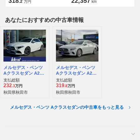
318
22,357
.2
万円
km
あなたにおすすめの中古車情報
メルセデス・ベンツ
メルセデス・ベンツ
Aクラスセダン A200
Aクラスセダン A250
d AMGライン ディー
4マチック 4WD
支払総額
支払総額
ゼルターボ
232
319
.3
万円
.8
万円
秋田県秋田市
秋田県秋田市
メルセデス・ベンツ Aクラスセダンの中古車をもっと見る