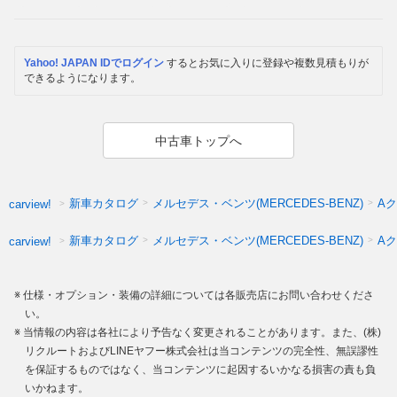
Yahoo! JAPAN IDでログイン
するとお気に入りに登録や複数見積もりが
できるようになります。
中古車トップへ
新車カタログ
メルセデス・ベンツ(MERCEDES-BENZ)
Aク
carview!
新車カタログ
メルセデス・ベンツ(MERCEDES-BENZ)
A
carview!
仕様・オプション・装備の詳細については各販売店にお問い合わせくださ
い。
当情報の内容は各社により予告なく変更されることがあります。また、(株)
リクルートおよびLINEヤフー株式会社は当コンテンツの完全性、無誤謬性
を保証するものではなく、当コンテンツに起因するいかなる損害の責も負
いかねます。