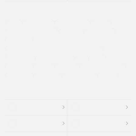
４ＷＤ
定期点検記録簿
ワンオーナーカー
福祉車両
メーカー系販売店取り扱い車
修復歴無し
アルミホイール
寒冷地仕様車
過給機設定モデル（ターボ・スーパーチャージャーなど)
ETC
CDプレーヤー
カーナビゲーション
禁煙車
法定整備付き
保証付き
エアバッグ
ディスチャージドランプ
支払総顔あり
クーポンあり
車両品質評価書付
新着車両