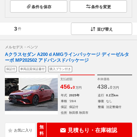
条件を保存
条件を変更
3
件
並び替え
メルセデス・ベンツ
Aクラスセダン A200 d AMGラインパッケージ ディーゼルタ
ーボ MP202502 アドバンスドパッケージ
保証付
車両品質保証書付
購入プラン付き
支払総額
本体価格
.
.
456
438
0
0
万円
万円
年式
2025年
走行
0.2万km
車検
'28/4
修復
なし
保証
保証付
整備
法定整備付
住所
秋田県 秋田市
無
見積もり・在庫確認
料