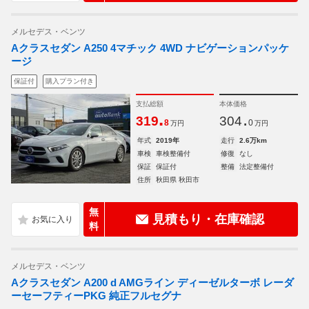
メルセデス・ベンツ
Aクラスセダン A250 4マチック 4WD ナビゲーションパッケ
ージ
保証付
購入プラン付き
支払総額
本体価格
.
.
319
304
8
0
万円
万円
年式
2019年
走行
2.6万km
車検
車検整備付
修復
なし
保証
保証付
整備
法定整備付
住所
秋田県 秋田市
無
見積もり・在庫確認
料
メルセデス・ベンツ
Aクラスセダン A200 d AMGライン ディーゼルターボ レーダ
ーセーフティーPKG 純正フルセグナ