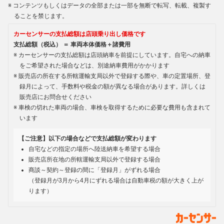
コンテンツもしくはデータの全部または一部を無断で転写、転載、複製す
ることを禁じます。
カーセンサーの支払総額は店頭乗り出し価格です
支払総額（税込） ＝ 車両本体価格＋諸費用
カーセンサーの支払総額は店頭納車を前提にしています。自宅への納車
をご希望された場合などは、別途納車費用がかかります
販売店の所在する所轄運輸支局以外で登録する際や、車の定置場所、登
録月によって、手数料や税金の額が異なる場合があります。詳しくは
販売店にお問合せください
車検の切れた車両の場合、車検を取得するために必要な費用も含まれて
います
【ご注意】以下の場合などで支払総額が変わります
自宅などの指定の場所へ陸送納車を希望する場合
販売店所在地の所轄運輸支局以外で登録する場合
商談～契約～登録の間に「登録月」がずれる場合
（登録月が3月から4月にずれる場合は自動車税の額が大きく上が
ります）