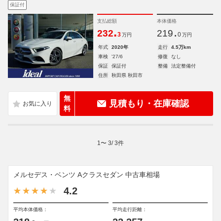
保証付
支払総額
本体価格
.
.
232
219
3
0
万円
万円
年式
2020年
走行
4.5万km
車検
'27/6
修復
なし
保証
保証付
整備
法定整備付
住所
秋田県 秋田市
無
見積もり・在庫確認
料
1
〜
3
/
3
件
メルセデス・ベンツ Aクラスセダン 中古車相場
4.2
平均本体価格：
平均走行距離：