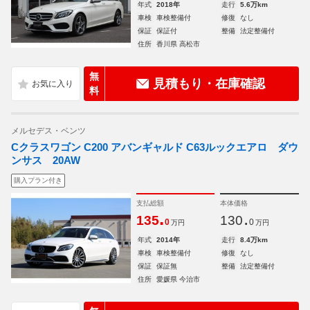
年式
2018年
走行
5.6万km
車検
車検整備付
修復
なし
保証
保証付
整備
法定整備付
住所
香川県 高松市
無
見積もり・在庫確認
料
メルセデス・ベンツ
Cクラスワゴン C200 アバンギャルド C63ルックエアロ ダウ
ンサス 20AW
購入プラン付き
支払総額
本体価格
.
.
135
130
0
0
万円
万円
年式
2014年
走行
8.4万km
車検
車検整備付
修復
なし
保証
保証無
整備
法定整備付
住所
愛媛県 今治市