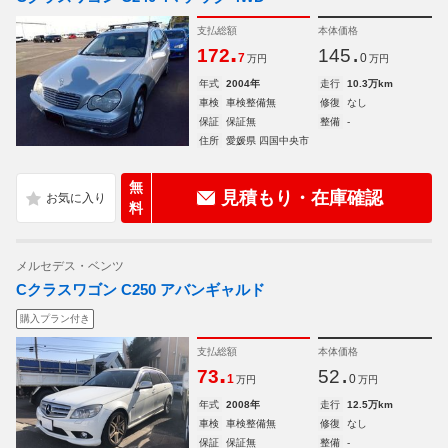
支払総額
本体価格
.
.
172
145
7
0
万円
万円
年式
2004年
走行
10.3万km
車検
車検整備無
修復
なし
保証
保証無
整備
-
住所
愛媛県 四国中央市
無
見積もり・在庫確認
料
メルセデス・ベンツ
Cクラスワゴン C250 アバンギャルド
購入プラン付き
支払総額
本体価格
.
.
73
52
1
0
万円
万円
年式
2008年
走行
12.5万km
車検
車検整備無
修復
なし
保証
保証無
整備
-