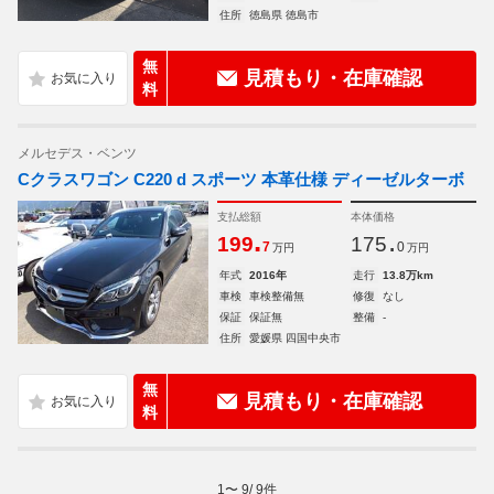
住所
徳島県 徳島市
無
見積もり・在庫確認
料
メルセデス・ベンツ
Cクラスワゴン C220 d スポーツ 本革仕様 ディーゼルターボ
支払総額
本体価格
.
.
199
175
7
0
万円
万円
年式
2016年
走行
13.8万km
車検
車検整備無
修復
なし
保証
保証無
整備
-
住所
愛媛県 四国中央市
無
見積もり・在庫確認
料
1
〜
9
/
9
件