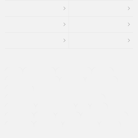
４ＷＤ
定期点検記録簿
ワンオーナーカー
福祉車両
メーカー系販売店取り扱い車
修復歴無し
アルミホイール
寒冷地仕様車
過給機設定モデル（ターボ・スーパーチャージャーなど)
ETC
CDプレーヤー
カーナビゲーション
禁煙車
法定整備付き
保証付き
エアバッグ
ディスチャージドランプ
支払総顔あり
クーポンあり
車両品質評価書付
新着車両