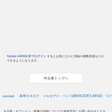
Yahoo! JAPAN IDでログイン
するとお気に入りに登録や複数見積もりが
できるようになります。
中古車トップへ
新車カタログ
メルセデス・ベンツ(MERCEDES-BENZ)
C
carview!
仕様・オプション・装備の詳細については各販売店にお問い合わせくださ