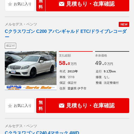
無
見積もり・在庫確認
料
メルセデス・ベンツ
NEW
Cクラスワゴン C200 アバンギャルド ETC/ドライブレコーダ
ー
保証付
支払総額
本体価格
.
.
58
49
0
0
万円
万円
年式
2013年
走行
9.1万km
車検
'27/3
修復
なし
保証
保証付
整備
法定整備付
住所
愛媛県 伊予市
無
見積もり・在庫確認
料
メルセデス・ベンツ
Cクラスワゴン C240 4マチック 4WD