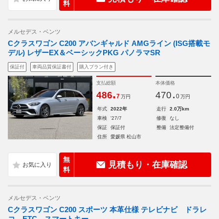
料
メルセデス・ベンツ
Cクラスワゴン C200 アバンギャルド AMGライン (ISG搭載モ
デル) レザーEX＆ベーシックPKG パノラマSR
保証付
車両品質保証書付
購入プラン付き
支払総額
本体価格
.
.
486
470
7
0
万円
万円
年式
2022年
走行
2.0万km
車検
'27/7
修復
なし
保証
保証付
整備
法定整備付
住所
愛媛県 松山市
無
見積もり・在庫確認
料
メルセデス・ベンツ
Cクラスワゴン C200 スポーツ 本革仕様 テレビナビ ドラレ
コ ETC スマートキー