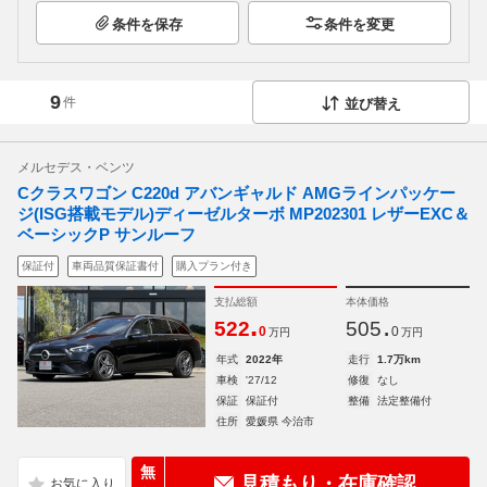
条件を保存
条件を変更
9
件
並び替え
メルセデス・ベンツ
Cクラスワゴン C220d アバンギャルド AMGラインパッケー
ジ(ISG搭載モデル)ディーゼルターボ MP202301 レザーEXC＆
ベーシックP サンルーフ
保証付
車両品質保証書付
購入プラン付き
支払総額
本体価格
.
.
522
505
0
0
万円
万円
年式
2022年
走行
1.7万km
車検
'27/12
修復
なし
保証
保証付
整備
法定整備付
住所
愛媛県 今治市
無
見積もり・在庫確認