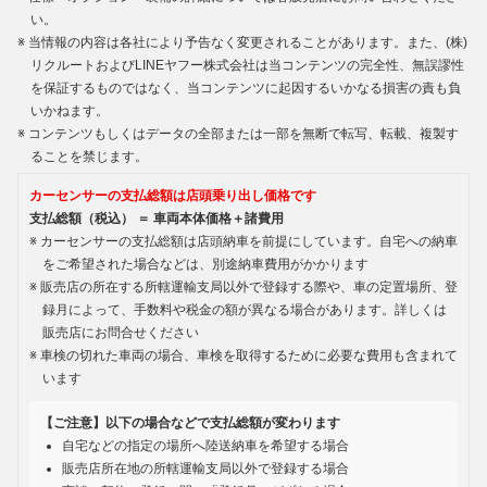
い。
当情報の内容は各社により予告なく変更されることがあります。また、(株)
リクルートおよびLINEヤフー株式会社は当コンテンツの完全性、無誤謬性
を保証するものではなく、当コンテンツに起因するいかなる損害の責も負
いかねます。
コンテンツもしくはデータの全部または一部を無断で転写、転載、複製す
ることを禁じます。
カーセンサーの支払総額は店頭乗り出し価格です
支払総額（税込） ＝ 車両本体価格＋諸費用
カーセンサーの支払総額は店頭納車を前提にしています。自宅への納車
をご希望された場合などは、別途納車費用がかかります
販売店の所在する所轄運輸支局以外で登録する際や、車の定置場所、登
録月によって、手数料や税金の額が異なる場合があります。詳しくは
販売店にお問合せください
車検の切れた車両の場合、車検を取得するために必要な費用も含まれて
います
【ご注意】以下の場合などで支払総額が変わります
自宅などの指定の場所へ陸送納車を希望する場合
販売店所在地の所轄運輸支局以外で登録する場合