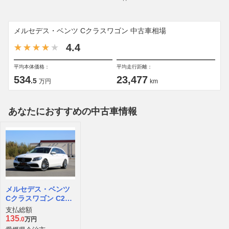
メルセデス・ベンツ Cクラスワゴン 中古車相場
4.4
平均本体価格：
平均走行距離：
534
23,477
.5
万円
km
あなたにおすすめの中古車情報
メルセデス・ベンツ
Cクラスワゴン C200
アバンギャルド
支払総額
135
.0
万円