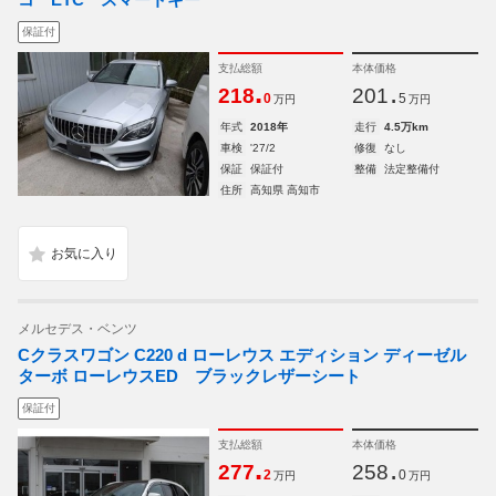
保証付
支払総額
本体価格
.
.
218
201
0
5
万円
万円
年式
2018年
走行
4.5万km
車検
'27/2
修復
なし
保証
保証付
整備
法定整備付
住所
高知県 高知市
メルセデス・ベンツ
Cクラスワゴン C220 d ローレウス エディション ディーゼル
ターボ ローレウスED ブラックレザーシート
保証付
支払総額
本体価格
.
.
277
258
2
0
万円
万円