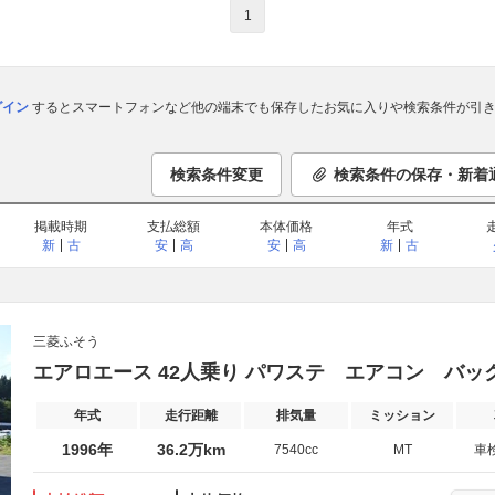
1
ログイン
するとスマートフォンなど他の端末でも保存したお気に入りや検索条件が引き
検索条件変更
検索条件の保存・新着
掲載時期
支払総額
本体価格
年式
新
古
安
高
安
高
新
古
三菱ふそう
エアロエース 42人乗り パワステ エアコン バッ
年式
走行距離
排気量
ミッション
1996年
36.2万km
7540cc
MT
車