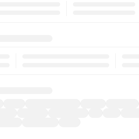
福祉車両
メーカー系販売店取り扱い車
修復歴無し
アルミホイール
ーなど)
CDプレーヤー
カーナビゲーション
ETC
禁煙車
法定整備
ーポンあり
車両品質評価書付
新着車両