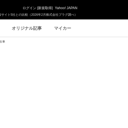
ログイン
[
新規取得
]
Yahoo! JAPAN
サイト5社との比較（2026年2月株式会社プラグ調べ）
オリジナル記事
マイカー
古車