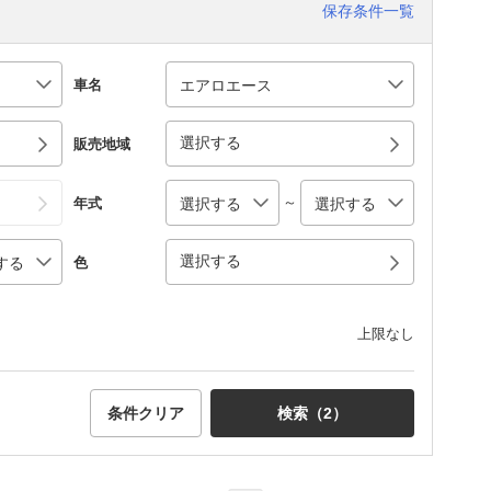
保存条件一覧
車名
選択する
販売地域
～
年式
選択する
色
上限なし
条件クリア
検索（
2
）