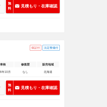
無
見積もり・在庫確認
料
保証付
法定整備付
車検
修復歴
販売地域
26年10月
なし
北海道
無
見積もり・在庫確認
料