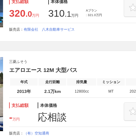
支払総額
本体価格
320
310
Aプラン
.0
.1
万円
万円
: 321.0万円
販売店：
有限会社 八木自動車サービス
三菱ふそう
エアロエース 12M 大型バス
年式
走行距離
排気量
ミッション
2013年
2.1万km
12800cc
MT
20
支払総額
本体価格
-
応相談
万円
販売店：
（有）空知通商