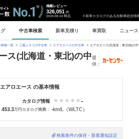
掲載レビュー
326,051
件
時点
※新車カタログのある自動車総合情報
2026.08.10
ログ
中古車検索
新車見積り
車買取
ニュース
の車種一覧
三菱ふそうの中古車
エアロエースの中古車
エアロエース(北海道・東北他)の中
ース(北海道・東北)の中
提
供：
 エアロエース の基本情報
-
カタログ情報
453.3
-
km/L（WLTC）
：
万円
カタログ燃費：
検索条件の保存・新着通知設定