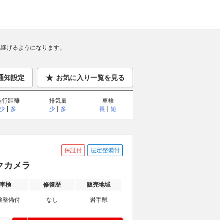
継げるようになります。
通知設定
お気に入り一覧を見る
走行距離
排気量
車検
少
多
少
多
長
短
保証付
法定整備付
クカメラ
車検
修復歴
販売地域
検整備付
なし
岩手県