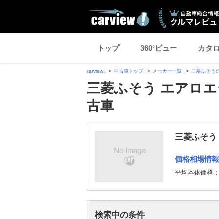
トップ
360°ビュー
カタ
carview!
中古車トップ
メーカー一覧
三菱ふそう
三菱ふそう エアロエ
古車
三菱ふそう
価格相場情報
平均本体価格
検索中の条件